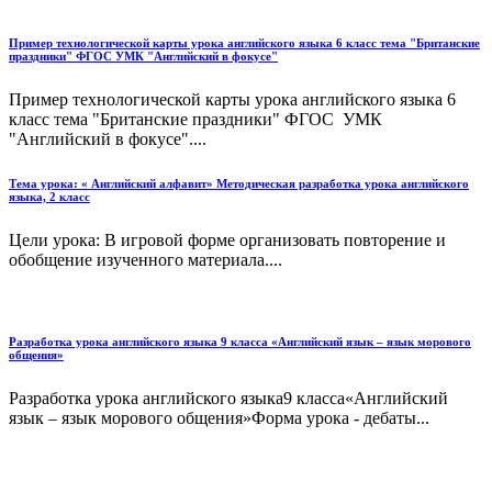
Пример технологической карты урока английского языка 6 класс тема "Британские
праздники" ФГОС УМК "Английский в фокусе"
Пример технологической карты урока английского языка 6
класс тема "Британские праздники" ФГОС УМК
"Английский в фокусе"....
Тема урока: « Английский алфавит» Методическая разработка урока английского
языка, 2 класс
Цели урока: В игровой форме организовать повторение и
обобщение изученного материала....
Разработка урока английского языка 9 класса «Английский язык – язык морового
общения»
Разработка урока английского языка9 класса«Английский
язык – язык морового общения»Форма урока - дебаты...