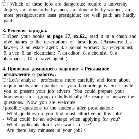
T.: Which of these jobs are dangerous; require a university
degree; are done only by men; are done only by women; are
most prestigious; are least prestigious; are well paid; are hardly
paid
3. Речевая зарядка.
T.:Open your books at
page 37, ex.62
., read it in a chain and
give names to the descriptions of these jobs. (
Answers
: 1. a
lawyer; 2. an estate agent; 3. a social worker; 4. a receptionist;
5. a vet; 6. an electrician; 7. an editor; 8. a chemist; 9. a
pharmacist; 10. a travel agent ).
4. Проверка домашнего задания: « Рекламное
объявление о работе».
T.: Let’s analyse professions more carefully and learn about
requirements and qualities of your favourite jobs. So I invite
you to present your job adverts. You could prepare your
homework in a group or individually. Be ready to answer the
questions. Now you are welcome.
/ possible questions to the students after presentation:
- What qualities do you find most attractive in this job?
- What could be an advantage when applying for you?
- What applicants don’t you want to see?
- Are there any minuses in your job? /