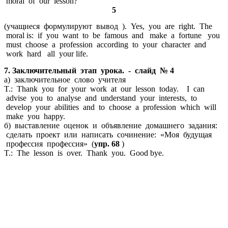
moral of our lesson?
5
(учащиеся формулируют вывод ). Yes, you are right. The
moral is: if you want to be famous and make a fortune you
must choose a profession according to your character and
work hard all your life.
7. Заключительный этап урока. - слайд № 4
а) заключительное слово учителя
T.: Thank you for your work at our lesson today. I can
advise you to analyse and understand your interests, to
develop your abilities and to choose a profession which will
make you happy.
б) выставление оценок и объявление домашнего задания:
сделать проект или написать сочинение: «Моя будущая
профессия профессия» (
упр. 68
)
T.: The lesson is over. Thank you. Good bye.