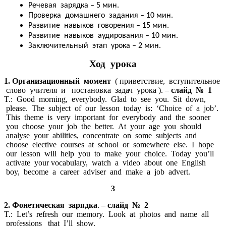
Речевая зарядка – 5 мин.
Проверка домашнего задания – 10 мин.
Развитие навыков говорения – 15 мин.
Развитие навыков аудирования – 10 мин.
Заключительный этап урока – 2 мин.
Ход урока
1. Организационный момент
( приветствие, вступительное
слово учителя и постановка задач урока ). –
слайд № 1
T.: Good morning, everybody. Glad to see you. Sit down,
please. The subject of our lesson today is: ‘Choice of a job’.
This theme is very important for everybody and the sooner
you choose your job the better. At your age you should
analyse your abilities, concentrate on some subjects and
choose elective courses at school or somewhere else. I hope
our lesson will help you to make your choice. Today you’ll
activate your vocabulary, watch a video about one English
boy, become a career adviser and make a job advert.
3
2. Фонетическая зарядка
. –
слайд № 2
T.: Let’s refresh our memory. Look at photos and name all
professions that I’ll show.