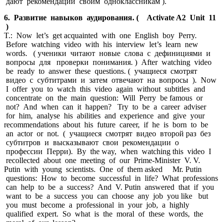
дают рекомендации своим одноклассникам ).
6. Развитие навыков аудирования. ( Activate A2 Unit 11
)
T.: Now let’s get acquainted with one English boy Perry.
Before watching video with his interview let’s learn new
words. ( ученики читают новые слова с дефинициями и
вопросы для проверки понимания. ) After watching video
be ready to answer these questions. ( учащиеся смотрят
видео с субтитрами и затем отвечают на вопросы ). Now
I offer you to watch this video again without subtitles and
concentrate on the main question: Will Perry be famous or
not? And when can it happen? Try to be a career adviser
for him, analyse his abilities and experience and give your
recommendations about his future career, if he is born to be
an actor or not. ( учащиеся смотрят видео второй раз без
субтитров и высказывают свои рекомендации о
профессии Перри). By the way, when watching this video I
recollected about one meeting of our Prime-Minister V. V.
Putin with young scientists. One of them asked Mr. Putin
questions: How to become successful in life? What professions
can help to be a success? And V. Putin answered that if you
want to be a success you can choose any job you like but
you must become a professional in your job, a highly
qualified expert. So what is the moral of these words, the