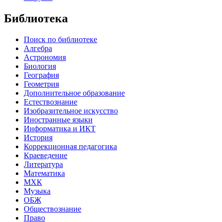
Библиотека
Поиск по библиотеке
Алгебра
Астрономия
Биология
География
Геометрия
Дополнительное образование
Естествознание
Изобразительное искусство
Иностранные языки
Информатика и ИКТ
История
Коррекционная педагогика
Краеведение
Литература
Математика
МХК
Музыка
ОБЖ
Обществознание
Право