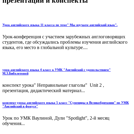
презентации и конспекты
Урок английского языка 11 класса по теме" Мы изучаем английский язык".
Урок-конференция с участием зарубежных англоговорящих
студентов, где обсуждались проблемы изучения английского
языка, его место в глобальной культуре....
урок английского языка 4 класс к УМК "Английский с удовольствием"
М.З.Биболетовой
конспект урока" Неправильные глаголы" Unit 2 ,
презентация, дидактический материал...
конспект урока английского языка 5 класс "Сувениры в Великобритании" по УМК
"Английский в фокусе"
Урок по УМК Ваулиной, Дули "Spotlight", 2-й месяц
обучения...