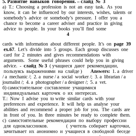
5. Развитие навыков говорения. – слайд № 3
а) T.: Choosing a profession is not an easy task. As you
know, it can be influenced by our interests, wishes, talents or
somebody’s advice or somebody’s pressure. I offer you a
chance to become a career adviser and practice in giving
advice to people. In your books you’ll find some
4
cards with information about different people. It’s on
page 39
ex.67
. Let’s divide into 5 groups. Each group discusses one
card for 2 minutes and gives recommendations with
arguments. Some useful phrases could help you in giving
advice. -
слайд № 3
( учащиеся дают рекомендации,
пользуясь выражениями на слайде )
Answers:
1. a driver
/ a mechanic /; 2. a nurse / a social worker /; 3. a librarian / a
journalist /; 4. a photographer / a designer /; 5. a vet.
б) самостоятельное составление учащимися
индивидуальных карточек о их интересах.
T.: Now I advise you to write similar cards with your
preferences and experience. It will help us analyse your
abilities and recommend a proper job for you. The cards are
in front of you. In three minutes be ready to complete them.
c) самостоятельные рекомендации по выбору профессии
для одноклассников. ( учитель собирает карточки,
зачитывает их анонимно и учащиеся в свободной беседе