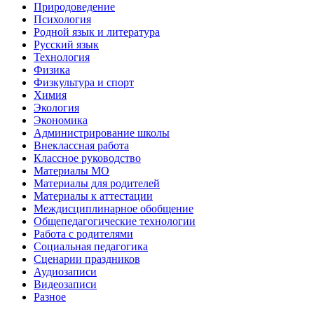
Природоведение
Психология
Родной язык и литература
Русский язык
Технология
Физика
Физкультура и спорт
Химия
Экология
Экономика
Администрирование школы
Внеклассная работа
Классное руководство
Материалы МО
Материалы для родителей
Материалы к аттестации
Междисциплинарное обобщение
Общепедагогические технологии
Работа с родителями
Социальная педагогика
Сценарии праздников
Аудиозаписи
Видеозаписи
Разное