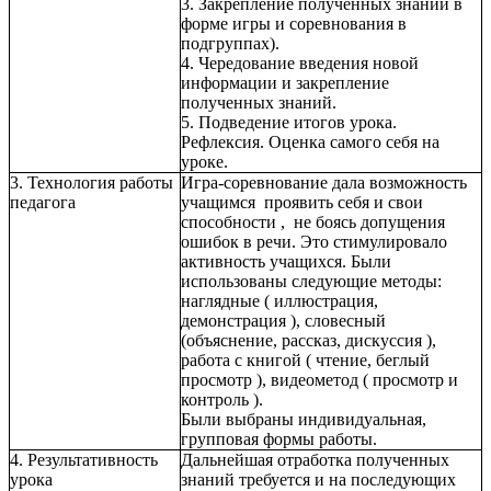
3. Закрепление полученных знаний в
форме игры и соревнования в
подгруппах).
4. Чередование введения новой
информации и закрепление
полученных знаний.
5. Подведение итогов урока.
Рефлексия. Оценка самого себя на
уроке.
3. Технология работы
Игра-соревнование дала возможность
педагога
учащимся проявить себя и свои
способности , не боясь допущения
ошибок в речи. Это стимулировало
активность учащихся. Были
использованы следующие методы:
наглядные ( иллюстрация,
демонстрация ), словесный
(объяснение, рассказ, дискуссия ),
работа с книгой ( чтение, беглый
просмотр ), видеометод ( просмотр и
контроль ).
Были выбраны индивидуальная,
групповая формы работы.
4. Результативность
Дальнейшая отработка полученных
урока
знаний требуется и на последующих