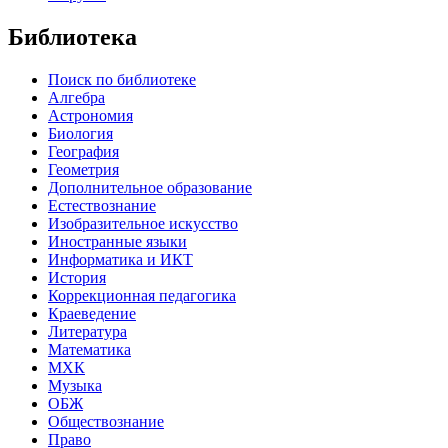
Библиотека
Поиск по библиотеке
Алгебра
Астрономия
Биология
География
Геометрия
Дополнительное образование
Естествознание
Изобразительное искусство
Иностранные языки
Информатика и ИКТ
История
Коррекционная педагогика
Краеведение
Литература
Математика
МХК
Музыка
ОБЖ
Обществознание
Право