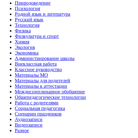
Природоведение
Психология
Родной язык и литература
Русский язык
Технология
Физика
Физкультура и спорт
Химия
Экология
Экономика
Администрирование школы
Внеклассная работа
Классное руководство
Материалы МО
Материалы для родителей
Материалы к аттестации
Междисциплинарное обобщение
Общепедагогические технологии
Работа с родителями
Социальная педагогика
Сценарии праздников
Аудиозаписи
Видеозаписи
Разное