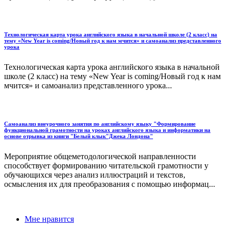
Технологическая карта урока английского языка в начальной школе (2 класс) на
тему «New Year is coming/Новый год к нам мчится» и самоанализ представленного
урока
Технологическая карта урока английского языка в начальной
школе (2 класс) на тему «New Year is coming/Новый год к нам
мчится» и самоанализ представленного урока...
Самоанализ внеурочного занятия по английскому языку "Формирование
функциональной грамотности на уроках английского языка и информатики на
основе отрывка из книги "Белый клык"Джека Лондона"
Мероприятие общеметодологической направленности
способствует формированию читательской грамотности у
обучающихся через анализ иллюстраций и текстов,
осмысления их для преобразования с помощью информац...
Мне нравится