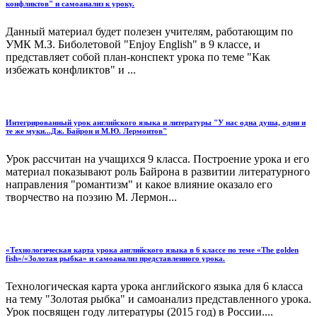
конфликтов" и самоанализ к уроку.
Данный материал будет полезен учителям, работающим по
УМК М.З. Биболетовой "Enjoy English" в 9 классе, и
представляет собой план-конспект урока по теме "Как
избежать конфликтов" и ...
Интегрированный урок английского языка и литературы "У нас одна душа, одни и
те же муки...Дж. Байрон и М.Ю. Лермонтов"
Урок рассчитан на учащихся 9 класса. Построение урока и его
материал показывают роль Байрона в развитии литературного
направления "романтизм" и какое влияние оказало его
творчество на поэзию М. Лермон...
«Технологическая карта урока английского языка в 6 классе по теме «The golden
fish»/«Золотая рыбка» и самоанализ представленного урока.
Технологическая карта урока английского языка для 6 класса
на тему "Золотая рыбка" и самоанализ представленного урока.
Урок посвящен году литературы (2015 год) в России....