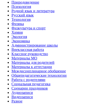
Природоведение
Психология
Родной язык и литература
Русский язык
Технология
Физика
Физкультура и спорт
Химия
Экология
Экономика
Администрирование школы
Внеклассная работа
Классное руководство
Материалы МО
Материалы для родителей
Материалы к аттестации
Междисциплинарное обобщение
Общепедагогические технологии
Работа с родителями
Социальная педагогика
Сценарии праздников
Аудиозаписи
Видеозаписи
Разное