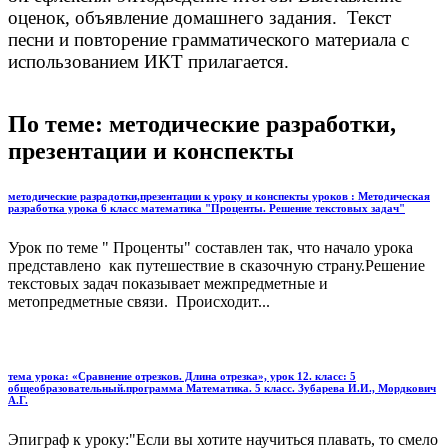
оценок, объявление домашнего задания. Текст
песни и повторение грамматического материала с
использованием ИКТ прилагается.
По теме: методические разработки,
презентации и конспекты
методические разрадотки,презентации к уроку и конспекты уроков : Методическая
разработка урока 6 класс математика "Проценты. Решение текстовых задач"
Урок по теме " Проценты" составлен так, что начало урока
представлено как путешествие в сказочную страну.Решение
текстовых задач показывает межпредметные и
метопредметные связи. Происходит...
тема урока: «Сравнение отрезков. Длина отрезка», урок 12. класс: 5
общеобразовательный.программа Математика. 5 класс. Зубарева И.И., Мордкович
А.Г.
Эпиграф к уроку:"Если вы хотите научиться плавать, то смело