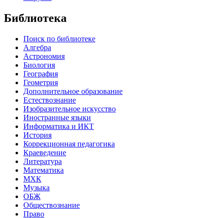
Библиотека
Поиск по библиотеке
Алгебра
Астрономия
Биология
География
Геометрия
Дополнительное образование
Естествознание
Изобразительное искусство
Иностранные языки
Информатика и ИКТ
История
Коррекционная педагогика
Краеведение
Литература
Математика
МХК
Музыка
ОБЖ
Обществознание
Право