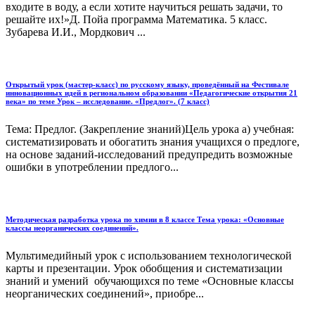
входите в воду, а если хотите научиться решать задачи, то
решайте их!»Д. Пойа программа Математика. 5 класс.
Зубарева И.И., Мордкович ...
Открытый урок (мастер-класс) по русскому языку, проведённый на Фестивале
инновационных идей в региональном образовании «Педагогические открытия 21
века» по теме Урок – исследование. «Предлог». (7 класс)
Тема: Предлог. (Закрепление знаний)Цель урока а) учебная:
систематизировать и обогатить знания учащихся о предлоге,
на основе заданий-исследований предупредить возможные
ошибки в употреблении предлого...
Методическая разработка урока по химии в 8 классе Тема урока: «Основные
классы неорганических соединений».
Мультимедийный урок с использованием технологической
карты и презентации. Урок обобщения и систематизации
знаний и умений обучающихся по теме «Основные классы
неорганических соединений», приобре...