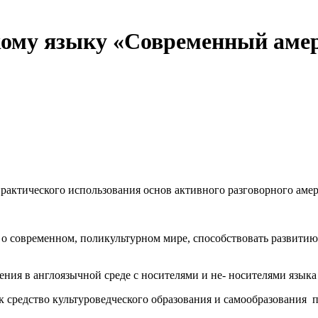
кому языку «Современный аме
рактического использования основ активного разговорного амер
еменном, поликультурном мире, способствовать развитию у н
в англоязычной среде с носителями и не- носителями языка
дство культуроведческого образования и самообразования пр