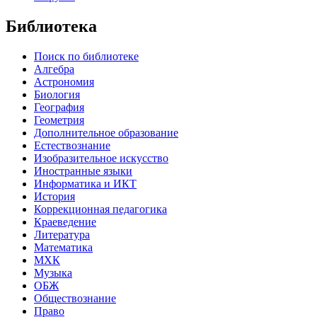
Библиотека
Поиск по библиотеке
Алгебра
Астрономия
Биология
География
Геометрия
Дополнительное образование
Естествознание
Изобразительное искусство
Иностранные языки
Информатика и ИКТ
История
Коррекционная педагогика
Краеведение
Литература
Математика
МХК
Музыка
ОБЖ
Обществознание
Право