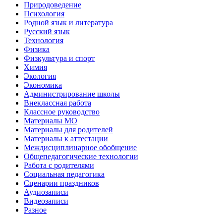
Природоведение
Психология
Родной язык и литература
Русский язык
Технология
Физика
Физкультура и спорт
Химия
Экология
Экономика
Администрирование школы
Внеклассная работа
Классное руководство
Материалы МО
Материалы для родителей
Материалы к аттестации
Междисциплинарное обобщение
Общепедагогические технологии
Работа с родителями
Социальная педагогика
Сценарии праздников
Аудиозаписи
Видеозаписи
Разное