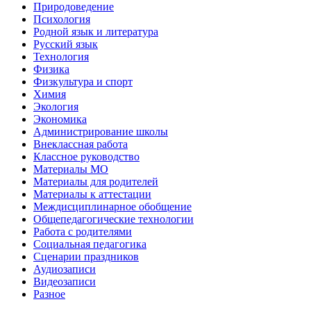
Природоведение
Психология
Родной язык и литература
Русский язык
Технология
Физика
Физкультура и спорт
Химия
Экология
Экономика
Администрирование школы
Внеклассная работа
Классное руководство
Материалы МО
Материалы для родителей
Материалы к аттестации
Междисциплинарное обобщение
Общепедагогические технологии
Работа с родителями
Социальная педагогика
Сценарии праздников
Аудиозаписи
Видеозаписи
Разное