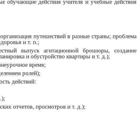
ые обучающие действия учителя и учебные действия
организация путешествий в разные страны; проблема
оровья и т. п.;
естный выпуск агитационной брошюры, создание
нировка и обустройство квартиры и т. д.);
внеурочное время;
делением ролей);
сть действий:
);
ких отчетов, просмотров и т. д.);