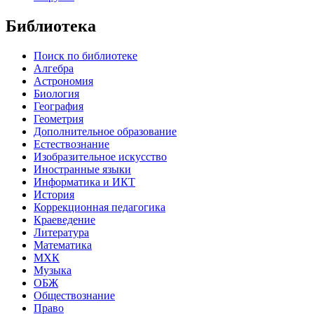
Библиотека
Поиск по библиотеке
Алгебра
Астрономия
Биология
География
Геометрия
Дополнительное образование
Естествознание
Изобразительное искусство
Иностранные языки
Информатика и ИКТ
История
Коррекционная педагогика
Краеведение
Литература
Математика
МХК
Музыка
ОБЖ
Обществознание
Право