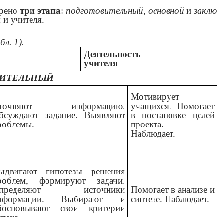
трено
три этапа:
подготовительный,
основной
и
закл
 и учителя.
л. 1).
Деятельность
учителя
ВИТЕЛЬНЫЙ
Мотивирует
точняют информацию.
учащихся. Помогает
бсуждают задание. Выявляют
в постановке целей
роблемы.
проекта.
Наблюдает.
ыдвигают гипотезы решения
роблем, формируют задачи.
пределяют источники
Помогает в анализе и
нформации. Выбирают и
синтезе. Наблюдает.
босновывают свои критерии