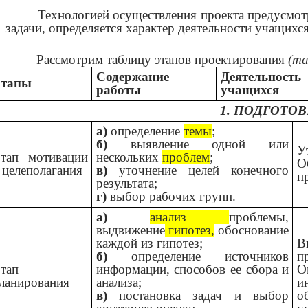
Технологией осуществления проекта предусмо
задачи, определяется характер деятельности учащихся
Рассмотрим таблицу этапов проектирования
(таб
Содержание
Деятельность
тапы
работы
учащихся
1. ПОДГОТО
а)
определение
темы
;
б)
выявление одной или
У
тап мотивации
нескольких
проблем
;
О
 целеполагания
в)
уточнение целей конечного
п
результата;
г)
выбор рабочих групп.
а)
анализ
проблемы,
выдвижение
гипотез,
обоснование
каждой из гипотез;
В
б)
определение источников
п
тап
информации, способов ее сбора и
О
ланирования
анализа;
и
в)
постановка задач и выбор
о