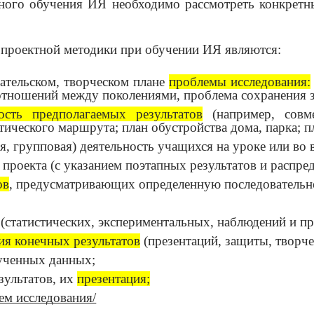
ного обучения ИЯ необходимо рассмотреть конкретн
проектной методики при обучении ИЯ являются:
ательском, творческом плане
проблемы исследования:
отношений между поколениями, проблема сохранения зд
ость предполагаемых результатов
(например, совм
ческого маршрута; план обустройства дома, парка; пла
я, групповая) деятельность учащихся на уроке или во 
проекта (с указанием поэтапных результатов и распре
ов
, предусматривающих определенную последовательно
(статистических, экспериментальных, наблюдений и пр.
я конечных результатов
(презентаций, защиты, творчес
ченных данных;
зультатов, их
презентация;
м исследования/