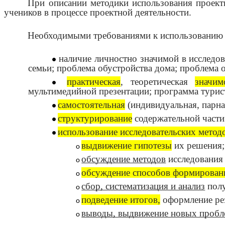
При описании методики использования проект
учеников в процессе проектной деятельности.
Необходимыми требованиями к использованию 
наличие личностно значимой в исследов
семьи; проблема обустройства дома; проблема 
практическая
, теоретическая
значим
мультимедийной презентации; программа туристи
самостоятельная
(индивидуальная, парна
структурирование
содержательной части 
использование исследовательских метод
выдвижение гипотезы
их решения;
обсуждение методов
исследования 
обсуждение способов формировани
сбор, систематизация и анализ
полу
подведение итогов,
оформление ре
выводы, выдвижение новых пробле