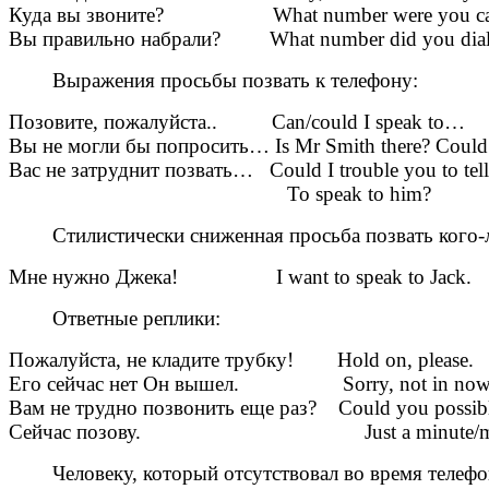
Куда вы звоните? What number were you cal
Вы правильно набрали? What number did you dia
Выражения просьбы позвать к телефону:
Позовите, пожалуйста.. Can/could I speak to…
Вы не могли бы попросить… Is Mr Smith there? Could 
Вас не затруднит позвать… Could I trouble you to tell 
To speak to him?
Стилистически сниженная просьба позвать кого-л
Мне нужно Джека! I want to speak to Jack.
Ответные реплики:
Пожалуйста, не кладите трубку! Hold on, please.
Его сейчас нет Он вышел. Sorry, not in now. H
Вам не трудно позвонить еще раз? Could you possibly 
Сейчас позову. Just a minute/mo
Человеку, который отсутствовал во время телефонн