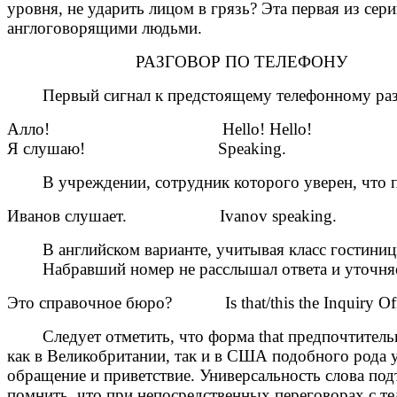
уровня, не ударить лицом в грязь? Эта первая из сер
англоговорящими людьми.
РАЗГОВОР ПО ТЕЛЕФОНУ
Первый сигнал к предстоящему телефонному разгов
Алло! Hello! Hello!
Я слушаю! Speaking.
В учреждении, сотрудник которого уверен, что по 
Иванов слушает. Ivanov speaking.
В английском варианте, учитывая класс гостиницы, мн
Набравший номер не расслышал ответа и уточняет,
Это справочное бюро? Is that/this the Inquiry Off
Следует отметить, что форма that предпочтительна 
как в Великобритании, так и в США подобного рода у
обращение и приветствие. Универсальность слова подт
помнить, что при непосредственных переговорах с те