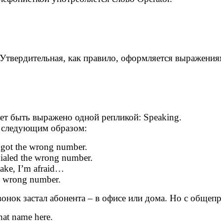
твердительная, как правило, оформляется выражения
 быть выражено одной репликой: Speaking.
следующим образом:
e wrong number.
aled the wrong number.
 I’m afraid…
rong number.
нок застал абонента – в офисе или дома. Но с общеп
t name here.