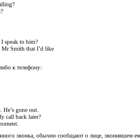
ling?
l?
I speak to him?
Mr Smith that I’d like
ибо к телефону:
e’s gone out.
call back later?
ment.
ого звонка, обычно сообщают о лице, звонившем ему,