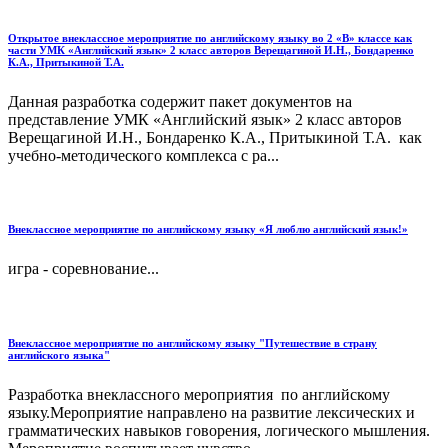
Открытое внеклассное мероприятие по английскому языку во 2 «В» классе как
части УМК «Английский язык» 2 класс авторов Верещагиной И.Н., Бондаренко
К.А., Притыкиной Т.А.
Данная разработка содержит пакет документов на
представление УМК «Английский язык» 2 класс авторов
Верещагиной И.Н., Бондаренко К.А., Притыкиной Т.А. как
учебно-методического комплекса с ра...
Внеклассное мероприятие по английскому языку «Я люблю английский язык!»
игра - соревнование...
Внеклассное мероприятие по английскому языку "Путешествие в страну
английского языка"
Разработка внеклассного мероприятия по английскому
языку.Мероприятие направлено на развитие лексических и
грамматических навыков говорения, логического мышления.