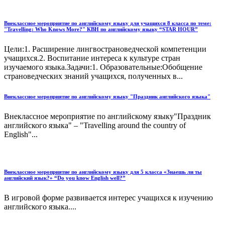
Внеклассное мероприятие по английскому языку для учащихся 8 класса по теме:
"Travelling: Who Knows More?" КВН по английскому языку “STAR HOUR”
Цели:1. Расширение лингвострановедческой компетенции
учащихся.2. Воспитание интереса к культуре стран
изучаемого языка.Задачи:1. Образовательные:Обобщение
страноведческих знаний учащихся, полученных в...
Внеклассное мероприятие по английскому языку "Праздник английского языка"
Внеклассное мероприятие по английскому языку"Праздник
английского языка" – "Travelling around the country of
English"...
Внеклассное мероприятие по английскому языку для 5 класса «Знаешь ли ты
английский язык?» “Do you know English well?”
В игровой форме развивается интерес учащихся к изучению
английского языка....