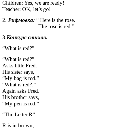
Children: Yes, we are ready!
Teacher: OK, let’s go!
2.
Рифмовка:
“ Here is the rose.
The rose is red.”
3.
Конкурс стихов.
“What is red?”
“What is red?”
Asks little Fred.
His sister says,
“My bag is red.”
“What is red?.”
Again asks Fred.
His brother says,
“My pen is red.”
“The Letter R”
R is in brown,