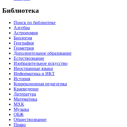
Библиотека
Поиск по библиотеке
Алгебра
Астрономия
Биология
География
Геометрия
Дополнительное образование
Естествознание
Изобразительное искусство
Иностранные языки
Информатика и ИКТ
История
Коррекционная педагогика
Краеведение
Литература
Математика
МХК
Музыка
ОБЖ
Обществознание
Право