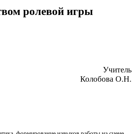
твом ролевой игры
Учитель
Колобова О.Н.
тика, формирование навыков работы на сцене.