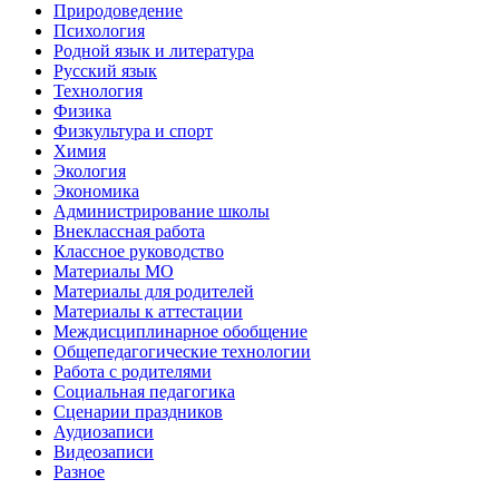
Природоведение
Психология
Родной язык и литература
Русский язык
Технология
Физика
Физкультура и спорт
Химия
Экология
Экономика
Администрирование школы
Внеклассная работа
Классное руководство
Материалы МО
Материалы для родителей
Материалы к аттестации
Междисциплинарное обобщение
Общепедагогические технологии
Работа с родителями
Социальная педагогика
Сценарии праздников
Аудиозаписи
Видеозаписи
Разное