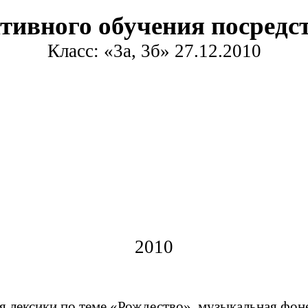
тивного обучения посредс
Класс: «3а, 3б» 27.12.2010
2010
 лексики по теме «Рождество», музыкальная фоне