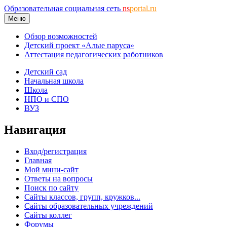
Образовательная социальная сеть
ns
portal.ru
Меню
Обзор возможностей
Детский проект «Алые паруса»
Аттестация педагогических работников
Детский сад
Начальная школа
Школа
НПО и СПО
ВУЗ
Навигация
Вход/регистрация
Главная
Мой мини-сайт
Ответы на вопросы
Поиск по сайту
Сайты классов, групп, кружков...
Сайты образовательных учреждений
Сайты коллег
Форумы