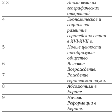
2-3
Эпоха великих
географических
открытий
4
Экономическое и
социальное
развитие
европейских стран
в XVI-XVII в.
5
Новые ценности
преобразуют
общество
6
Высокое
Возрождение.
7
Рождение
европейской науки.
8
Абсолютизм в
Европе.
9
Начало
Реформации в
Европе.