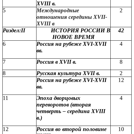
XVIII в.
5
Международные
2
отношения середины XVII-
XVIII в
Раздел:II
ИСТОРИЯ РОССИИ В
42
НОВОЕ ВРЕМЯ
6
Россия на рубеже XVI-XVII
4
вв.
7
Россия в XVII в.
8
8
Русская культура XVII в.
2
Россия на рубеже XVI-XVII
12
вв.
11
Эпоха дворцовых
4
переворотов (вторая
четверть – середина XVIII
в.)
12
Россия во второй половине
10