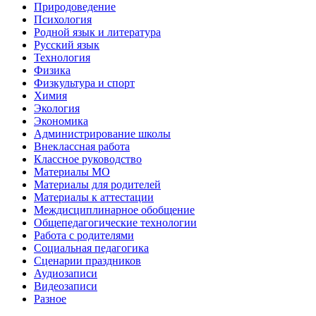
Природоведение
Психология
Родной язык и литература
Русский язык
Технология
Физика
Физкультура и спорт
Химия
Экология
Экономика
Администрирование школы
Внеклассная работа
Классное руководство
Материалы МО
Материалы для родителей
Материалы к аттестации
Междисциплинарное обобщение
Общепедагогические технологии
Работа с родителями
Социальная педагогика
Сценарии праздников
Аудиозаписи
Видеозаписи
Разное