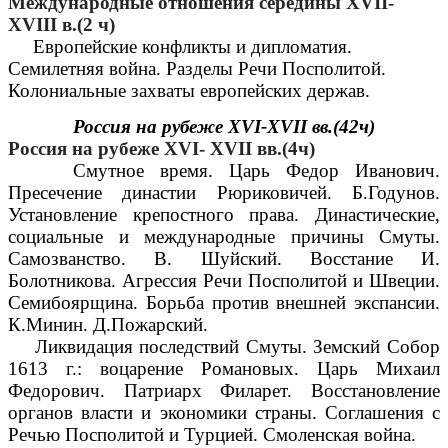
Международные отношения середины XVII-
XVIII в.(2 ч)
Европейские конфликты и дипломатия.
Семилетняя война. Разделы Речи Посполитой.
Колониальные захваты европейских держав.
Россия на рубеже XVI-XVII вв.(42ч)
Россия на рубеже XVI- XVII вв.(4ч)
Смутное время. Царь Федор Иванович.
Пресечение династии Рюриковичей. Б.Годунов.
Установление крепостного права. Династические,
социальные и международные причины Смуты.
Самозванство. В. Шуйский. Восстание И.
Болотникова. Агрессия Речи Посполитой и Швеции.
Семибоярщина. Борьба против внешней экспансии.
К.Минин. Д.Пожарский.
Ликвидация последствий Смуты. Земский Собор
1613 г.: воцарение Романовых. Царь Михаил
Федорович. Патриарх Филарет. Восстановление
органов власти и экономики страны. Соглашения с
Речью Посполитой и Турцией. Смоленская война.