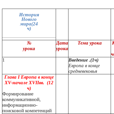
История
Нового
мира(24
ч)
№
Дата
Тема урока
урока
урока
ч
1
Введение .(1ч)
Европа в конце
средневековья
Глава I
Европа в конце
XV-начале XVIIвв. (12
ч)
Формирование
коммуникативной,
информационно-
поисковой компетенций