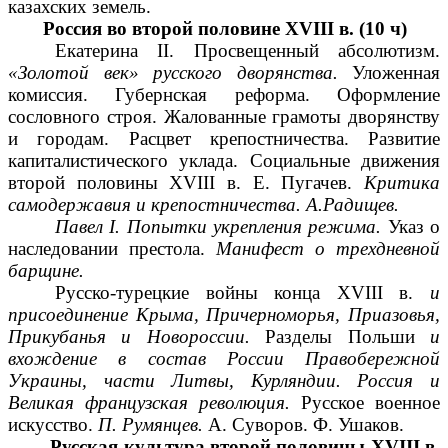
казахских земель.
Россия во второй половине XVIII в.
(10 ч)
Екатерина II. Просвещенный абсолютизм.
«Золотой век» русского дворянства.
Уложенная
комиссия. Губернская реформа. Оформление
сословного строя. Жалованные грамоты дворянству
и городам. Расцвет крепостничества. Развитие
капиталистического уклада. Социальные движения
второй половины XVIII в. Е. Пугачев.
Критика
самодержавия и крепостничества. А.Радищев.
Павел I. Попытки укрепления режима.
Указ о
наследовании престола.
Манифест о трехдневной
барщине.
Русско-турецкие войны конца XVIII в.
и
присоединение Крыма, Причерноморья, Приазовья,
Прикубанья и Новороссии.
Разделы Польши
и
вхождение в состав России Правобережной
Украины, части Литвы, Курляндии.
Россия и
Великая французская революция.
Русское военное
искусство.
П. Румянцев.
А. Суворов. Ф. Ушаков.
Русская культура второй половины XVIII в.