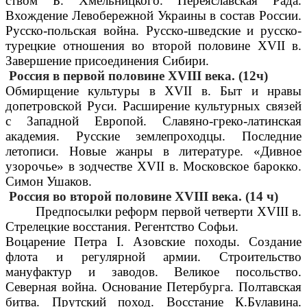
ством Б. Хмельницкого. Переяславская Рада.
Вхождение Левобережной Украины в состав России.
Русско-польская война. Русско-шведские и русско-
турецкие отношения во второй половине XVII в.
Завершение присоединения Сибири.
Россия в первой половине XVIII века. (12ч)
Обмирщение культуры в XVII в. Быт и нравы
допетровской Руси. Расширение культурных связей
с Западной Европой. Славяно-греко-латинская
академия. Русские землепроходцы. Последние
летописи. Новые жанры в литературе. «Дивное
узорочье» в зодчестве XVII в. Московское барокко.
Симон Ушаков.
Россия во второй половине XVIII века. (14 ч)
Предпосылки реформ первой четверти XVIII в.
Стрелецкие восстания. Регентство Софьи.
Воцарение Петра I. Азовские походы. Создание
флота и регулярной армии. Строительство
мануфактур и заводов. Великое посольство.
Северная война. Основание Петербурга. Полтавская
битва. Прутский поход. Восстание К.Булавина.