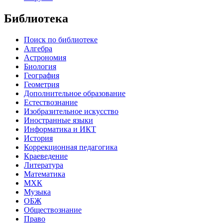
Библиотека
Поиск по библиотеке
Алгебра
Астрономия
Биология
География
Геометрия
Дополнительное образование
Естествознание
Изобразительное искусство
Иностранные языки
Информатика и ИКТ
История
Коррекционная педагогика
Краеведение
Литература
Математика
МХК
Музыка
ОБЖ
Обществознание
Право