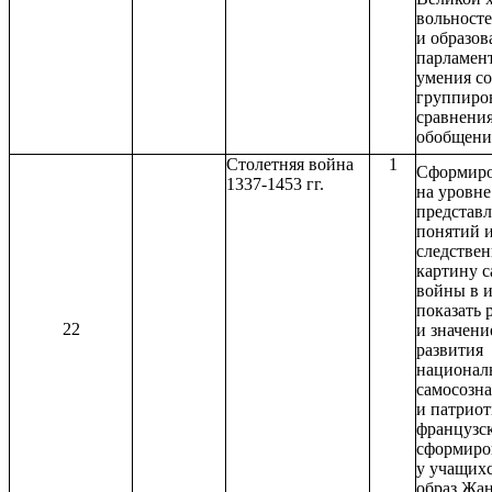
вольност
и образов
парламент
умения со
группиро
сравнения
обобщени
Столетняя война
1
Сформиро
1337-1453 гг.
на уровне
представл
понятий 
следствен
картину с
войны в и
показать 
22
и значени
развития
национал
самосозн
и патрио
французск
сформиро
у учащих
образ Жа