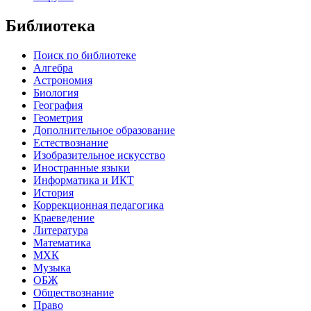
Библиотека
Поиск по библиотеке
Алгебра
Астрономия
Биология
География
Геометрия
Дополнительное образование
Естествознание
Изобразительное искусство
Иностранные языки
Информатика и ИКТ
История
Коррекционная педагогика
Краеведение
Литература
Математика
МХК
Музыка
ОБЖ
Обществознание
Право