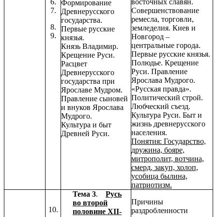
6.
восточных славян.
Формирование
7.
Совершенствование
Древнерусского
ремесла, торговли,
государства.
8.
земледелия. Киев и
Первые русские
9.
Новгород –
князья.
центральные города.
Князь Владимир.
Первые русские князья.
Крещение Руси.
Полюдье. Крещение
Расцвет
Руси. Правление
Древнерусского
Ярослава Мудрого.
государства при
«Русская правда».
Ярославе Мудром.
Политический строй.
Правление сыновей
Любческий съезд.
и внуков Ярослава
Культура Руси. Быт и
Мудрого.
жизнь древнерусского
Культура и быт
населения.
Древней Руси.
Понятия: Государство,
дружина, бояре,
митрополит, вотчина,
смерд, закуп, холоп,
усобица былина,
патриотизм.
Тема 3
.
Русь
Причины
во второй
10.
раздробленности
половине XII-