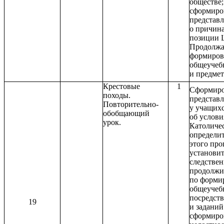
обществе;
сформиро
представ
о причина
позиции 
Продолжа
формиров
общеучеб
и предме
Крестовые
1
Сформиро
походы.
представ
Повторительно-
у учащих
обобщающий
об услови
урок.
Католичес
определи
этого про
установи
следствен
продолжи
по форми
общеучеб
посредст
19
и заданий
сформиро