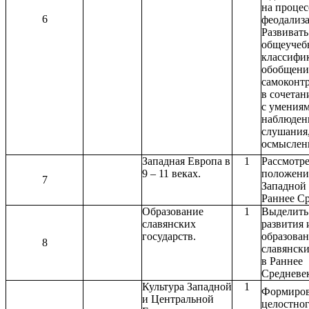
на проце
6
феодализ
Развивать
общеучеб
классифи
обобщени
самоконт
в сочетан
с умения
наблюден
слушания
осмыслен
Западная Европа в
1
Рассмотре
9 – 11 веках.
положени
7
Западной
Раннее Ср
Образование
1
Выделить
славянских
развития 
государств.
образова
8
славянски
в Раннее
Средневек
Культура Западной
1
Формиров
и Центральной
целостно