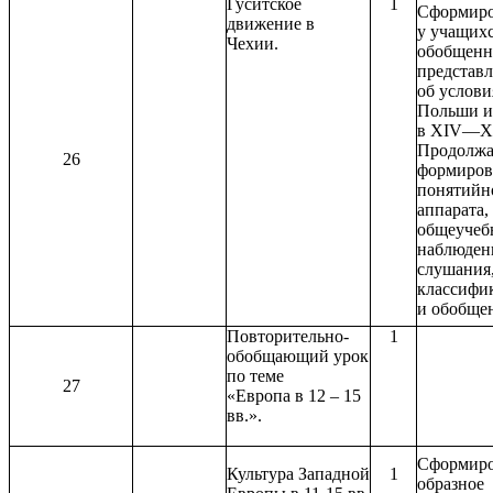
Гуситское
1
Сформиро
движение в
у учащих
Чехии.
обобщенн
представ
об услови
Польши и
в ХIV—Х
Продолжа
26
формиров
понятийн
аппарата,
общеучеб
наблюден
слушания
классифи
и обобще
Повторительно-
1
обобщающий урок
по теме
27
«Европа в 12 – 15
вв.».
Сформиро
Культура Западной
1
образное