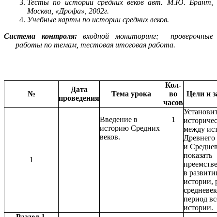
Тесты по истории средних веков авт.
М.Ю. Брант,
Москва, «Дрофа», 2002г.
Учебные карты по истории средних веков.
Система контроля:
входной мониторинг; проверочные
работы по темам, тестовая итоговая работа.
Кол-
Дата
№
Тема урока
во
Цели и з
проведения
часов
Установи
Введение в
1
историчес
историю Средних
между ис
веков.
Древнего
и Среднев
показать
1
преемств
в развит
истории, 
средневек
период в
истории.
Раздел 1.