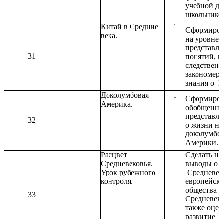
учебной д
школьник
Китай в Средние
1
Сформиро
века.
на уровне
представл
31
понятий,
следствен
закономе
знания о 
Доколумбовая
1
Сформиро
Америка.
обобщенн
представ
32
о жизни 
доколумб
Америки.
Расцвет
1
Сделать 
Средневековья.
выводы о
Урок рубежного
Средневе
контроля.
европейс
общества 
33
Средневек
также оц
развитие 