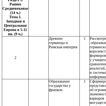
Раннее
Средневековье
(14 ч.)
Тема 1.
Западная и
Центральная
Европа в 5-11
вв. (9 ч.)
Древние
1
Рассмотре
германцы и
образова
Римская империя.
германск
королевст
формиров
2
у учащих
сравнения
аналогий
и систем
информа
Образование
1
С
формиро
государства у
представ
франков.
об огром
значимост
варваров
могущест