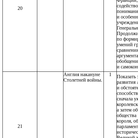
Франции;
содейство
20
понимани
и особенн
учрежден
Генераль
Продолжи
по форми
умений г
сравнения
аргумент
обобщени
и самокон
Англия накануне
1
Показать 
Столетней войны.
развития
и обстоят
способст
сначала 
королевск
а затем 
общества
короля, о
21
парламент
историче
Великой 