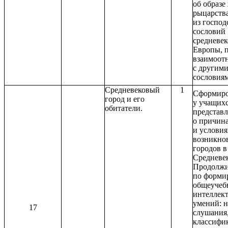
об образе
рыцарства
из госпо
сословий
средневе
Европы, п
взаимоот
с другим
сословия
Средневековый
1
Сформиро
город и его
у учащих
обитатели.
представ
о причин
и условия
возникно
городов в
Средневек
Продолжи
по форми
общеучеб
интеллек
умений: 
17
слушания,
классифи