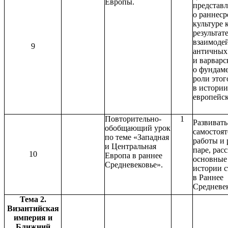
Европы.
представ
о раннеср
культуре 
результат
взаимоде
9
античных
и варварс
о фундам
роли этог
в истории
европейск
Повторительно-
1
Развиват
обобщающий урок
самостоя
по теме «Западная
работы и 
и Центральная
паре, рас
10
Европа в раннее
основные
Средневековье».
истории 
в Раннее
Средневек
Тема 2.
Византийская
империя и
Ближний