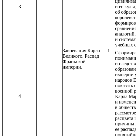
цивилиза
3
и ее куль
об образо
королевст
формиров
сравнени
аналогий
и систем
учебных 
Завоевания Карла
1
Сформиро
Великого. Распад
понимани
Франкской
и следств
империи.
образован
империи 
народов 
показать 
военной 
4
Карла Ма
и измене
в обществ
рассмотре
расцвета 
причины 
ее распад
понятийн