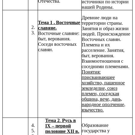
Отечества.
источники по истории
нашей Родины.
Древние люди на
Тема 1 .
Восточные
территории страны.
2.
славяне.
Занятия и образ жизни
3.
Восточные славяне:
людей. Происхождение
быт, верования.
Восточных славян.
Соседи восточных
Племена и их
славян.
расселение. Занятия,
быт, верования.
Взаимоотношения с
соседними племенами.
Понятия:
присваивающее
хозяйство, пашенное
земледелие, союз
племен, соседская
община, вече, дань,
народное ополчение,
язычество.
Тема 2
.
Русь в
4.
Образование
IX – первой
5.
государства у
половине XII в.