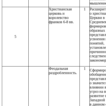
мышление
Христианская
1
Расширит
церковь и
о христиа
королевство
Церкви в 
франков 6-8 вв.
Средневек
формиров
образных
представл
5
усвоения
понятий,
установл
причинно
следствен
закономер
Феодальная
1
Сформиро
раздробленность.
обобщенн
представ
о значите
влиянии 
угроз на 
развитие 
Западной
в данном