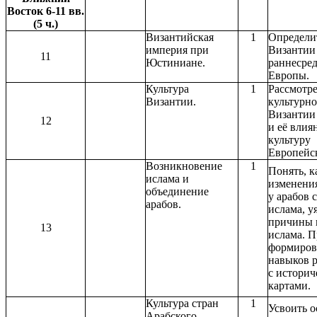
Восток 6-11 вв.
(5 ч.)
Византийская
1
Определи
империя при
Византии
11
Юстиниане.
раннесре
Европы.
Культура
1
Рассмотре
Византии.
культурно
Византии 
12
и её влия
культуру
Европейс
Возникновение
1
Понять, к
ислама и
изменени
объединение
у арабов 
арабов.
ислама, у
причины 
13
ислама. 
формиров
навыков 
с истори
картами.
Культура стран
1
Усвоить 
Арабского