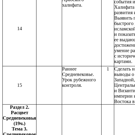
события 
халифата.
Халифата
развития 
Выявить 
быстрого 
14
исламско
и показат
ее выдаю
достижени
умение ра
с истори
картами.
Раннее
1
Сделать 
Средневековье.
выводы о
Урок рубежного
Западной,
15
контроля.
Централь
и Визант
империи 
Востока в 
Раздел 2.
Расцвет
Средневековья
(19ч.)
Тема 3.
Средневековое