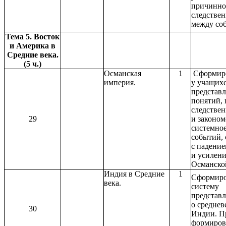
причинно
следствен
между со
Тема 5. Восток
и Америка в
Средние века.
(5 ч.)
Османская
1
Сформир
империя.
у учащихс
представл
понятий,
следствен
29
и законом
системно
событий,
с падени
и усилен
Османско
Индия в Средние
1
Сформиро
века.
систему
представ
о среднев
30
Индии. П
формиров