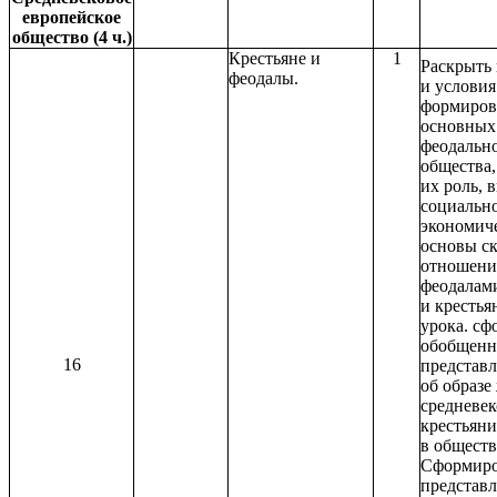
европейское
общество (4 ч.)
Крестьяне и
1
Раскрыть
феодалы.
и условия
формиров
основных
феодальн
общества,
их роль, 
социальн
экономич
основы с
отношени
феодалам
и крестья
урока. сф
обобщенн
16
представ
об образе
средневек
крестьяни
в обществ
Сформиро
представ