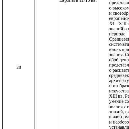
Европы в 11-15 вв.
представ
о высоко
и своеобр
европейс
ХI—ХIII в
знаний о
периоде
Средневе
системати
вновь пр
знания. 
обобщенн
представ
28
о расцвет
средневе
архитект
и изобраз
искусств
ХIII вв. Р
умение с
знания с 
эпохой, в
в частном
и наоборо
устанавли