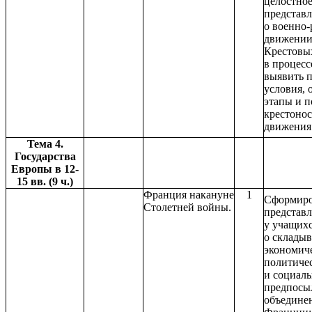
целостно
представ
о военно
движени
Крестовых
в процесс
выявить 
условия, 
этапы и п
крестоно
движения
Тема 4.
Государства
Европы в 12-
15 вв. (9 ч.)
Франция накануне
1
Сформиро
Столетней войны.
представ
у учащих
о склады
экономич
политиче
и социал
предпосы
объедине