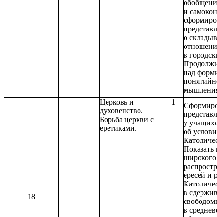
обобщени
и самокон
сформиро
представ
о склады
отношени
в городск
Продолжи
над форм
понятийн
мышления
Церковь и
1
Сформиро
духовенство.
представ
Борьба церкви с
у учащих
еретиками.
об услови
Католичес
Показать
широкого
распрост
ересей и 
Католиче
в сдержи
18
свободом
в среднев