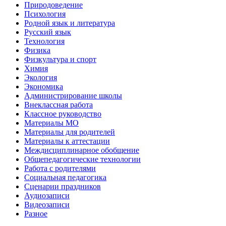
Природоведение
Психология
Родной язык и литература
Русский язык
Технология
Физика
Физкультура и спорт
Химия
Экология
Экономика
Администрирование школы
Внеклассная работа
Классное руководство
Материалы МО
Материалы для родителей
Материалы к аттестации
Междисциплинарное обобщение
Общепедагогические технологии
Работа с родителями
Социальная педагогика
Сценарии праздников
Аудиозаписи
Видеозаписи
Разное