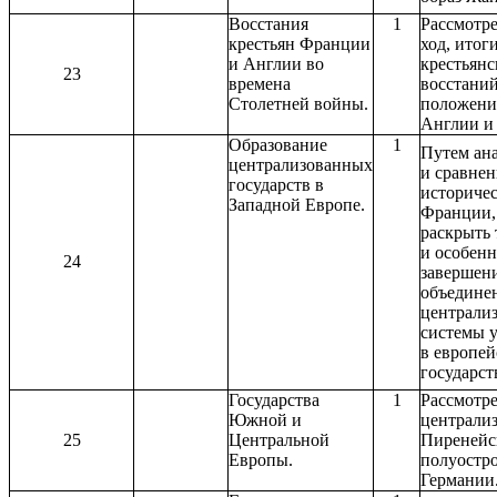
Восстания
1
Рассмотр
крестьян Франции
ход, итог
и Англии во
крестьянс
23
времена
восстаний
Столетней войны.
положение
Англии и
Образование
1
Путем ан
централизованных
и сравнен
государств в
историчес
Западной Европе.
Франции,
раскрыть 
и особен
24
завершен
объединен
централи
системы 
в европе
государст
Государства
1
Рассмотре
Южной и
централи
25
Центральной
Пиренейс
Европы.
полуостро
Германии