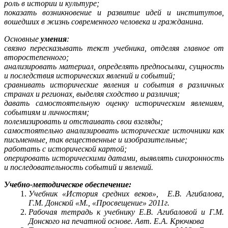
роль в истории и культуре;
показать возникновение и развитие идей и институтов,
вошедших в жизнь современного человека и гражданина.
Основные
умения
:
связно пересказывать текст учебника, отделяя главное от
второстепенного;
анализировать материал, определять предпосылки, сущность
и последствия исторических явлений и событий;
сравнивать исторические явления и события в различных
странах и регионах, выделяя сходство и различия;
давать самостоятельную оценку историческим явлениям,
событиям и личностям;
полемизировать и отстаивать свои взгляды;
самостоятельно анализировать исторические источники как
письменные, так вещественные и изобразительные;
работать с исторической картой;
оперировать историческими датами, выявлять синхронность
и последовательность событий и явлений.
Учебно-методическое обеспечение:
Учебник «
История средних веков», Е.В. Агибалова,
Г.М. Донской «М., «Просвещение» 2011г.
Рабочая тетрадь
к учебнику Е.В. Агибаловой и Г.М.
Донского на печатной основе. Авт. Е.А. Крючкова