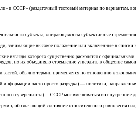
ели» в СССР» (раздаточный тестовый материал по вариантам, в
кой деятельности субъекта, опирающаяся на субъективные стремл
- люди, занимающие высокое положение или включенные в списки
еские взгляды которого существенно расходятся с официальными 
дов, но их объединяло стремление утвердить в обществе самоце
ли застой, обычно термин применяется по отношению к экономич
й информации часто просто разрядка) — политика, направленна
енного суверенитета) —СССР мог вмешиваться во внутренние де
) - термин, обозначающий состояние относительного равновесия с