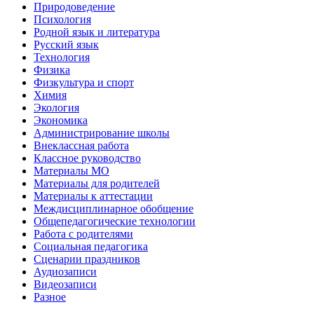
Природоведение
Психология
Родной язык и литература
Русский язык
Технология
Физика
Физкультура и спорт
Химия
Экология
Экономика
Администрирование школы
Внеклассная работа
Классное руководство
Материалы МО
Материалы для родителей
Материалы к аттестации
Междисциплинарное обобщение
Общепедагогические технологии
Работа с родителями
Социальная педагогика
Сценарии праздников
Аудиозаписи
Видеозаписи
Разное