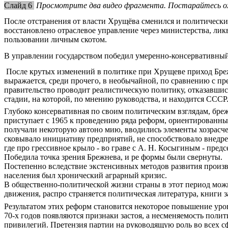
Слайд 6
Просмотрите два видео фрагмента. Постарайтесь ох
После отстранения от власти Хрущёва сменился и политически
восстановлено отраслевое управление через министерства, л
пользовании личным скотом.
В управлении государством победил умеренно-консервативный
После крутых изменений в политике при Хрущеве приход Брежн
выражается, среди прочего, в необычайной, по сравнению с пр
правительство проводит реалистическую политику, отказавшис
стадии, на которой, по мнению руководства, и находится СССР
Глубоко консервативная по своим политическим взглядам, бреж
приступает с 1965 к проведению ряда реформ, ориентированн
получали некоторую автоно мию, вводились элементы хозрасчет
сковывало инициативу предприятий, не способствовало внедр
где про грессивное крыло - во граве с А. Н. Косыгиным - пре
Победила точка зрения Брежнева, и ре формы были свернуты.
Постепенно вследствие экстенсивных методов развития произв
населения был хронический аграрный кризис.
В общественно-политической жизни страны в этот период можн
движения, распро страняется политическая литература, книги 
Результатом этих реформ становится некоторое повышение уров
70-х годов появляются признаки застоя, а несменяемость поли
привилегий. Претензия партии на руководящую роль во всех с