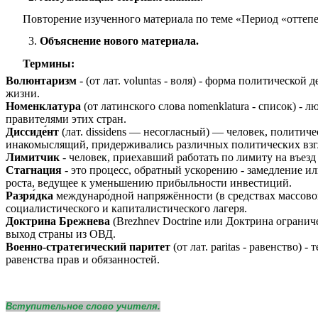
Повторение изученного материала по теме «Период «оттеп
Объяснение нового материала.
Термины:
Волюнтаризм
- (от лат. voluntas - воля) - форма политичес
жизни.
Номенклатура
(от латинского слова nomenklatura - список) 
правителями этих стран.
Диссиде́нт
(лат. dissidens — несогласный) — человек, политич
инакомыслящий, придерживались различных политических взгля
Лимитчик
- человек, приехавший работать по лимиту на въезд
Стагнация
- это процесс, обратный ускорению - замедление и
роста, ведущее к уменьшению прибыльности инвестиций.
Разря́дка
междунаро́дной напряжённости (в средствах массово
социалистического и капиталистического лагеря.
Доктрина Брежнева
(Brezhnev Doctrine или Доктрина огранич
выход страны из ОВД.
Военно-стратегический паритет
(от лат. paritas - равенство
равенства прав и обязанностей.
Вступительное слово учителя.