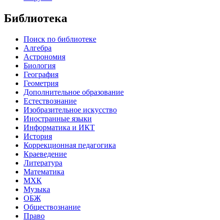
Библиотека
Поиск по библиотеке
Алгебра
Астрономия
Биология
География
Геометрия
Дополнительное образование
Естествознание
Изобразительное искусство
Иностранные языки
Информатика и ИКТ
История
Коррекционная педагогика
Краеведение
Литература
Математика
МХК
Музыка
ОБЖ
Обществознание
Право