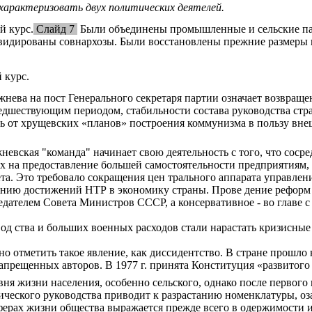
арактеризовать двух политических деятелей.
й курс.
Слайд 7
Были объединены промышленные и сельские па
иквидированы совнархозы. Были восстановлены прежние размеры 
 курс.
ева на пост Генерального секретаря партии означает возвраще
едшествующим периодом, стабильности состава руководства стра
ь от хрущевских «планов» построения коммунизма в пользу вне
.
невская "команда" начинает свою деятельность с того, что соср
ых на предоставление большей самостоятельности предприятиям
а. Это требовало сокращения цен трального аппарата управлени
ению достижений НТР в экономику страны. Прове дение реформ
дседателем Совета Министров СССР, а консервативное - во главе
од ства и больших военных расходов стали нарастать кризисные
о отметить такое явление, как диссидентство. В стране прошло
запрещенных авторов. В 1977 г. принята Конституция «развитого
ня жизни населения, особенно сельского, однако после первого 
тического руководства приводит к разрастанию номенклатуры, о
ферах жизни общества выражается прежде всего в одержимости 