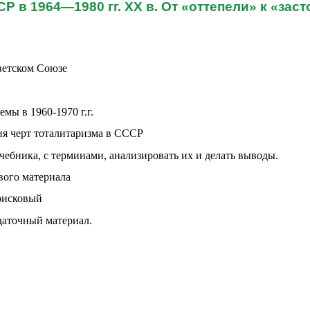
Р в 1964—1980 гг. ХХ в. От «оттепели» к «зас
ветском Союзе
мы в 1960-1970 г.г.
я черт тоталитаризма в СССР
ебника, с терминами, анализировать их и делать выводы.
вого материала
оисковый
даточный материал.