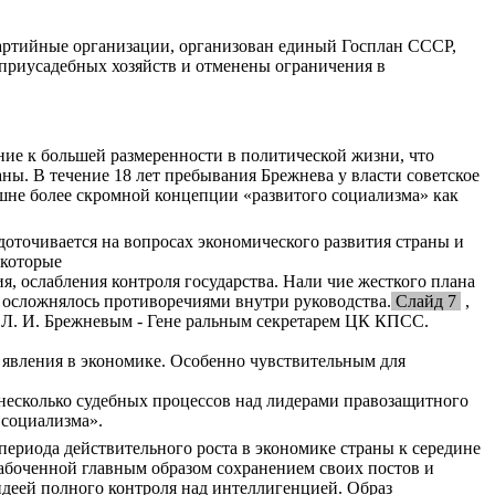
ртийные организации, организован единый Госплан СССР,
приусадебных хозяйств и отменены ограничения в
ние к большей размеренности в политической жизни, что
ны. В течение 18 лет пребывания Брежнева у власти советское
шне более скромной концепции «развитого социализма» как
едоточивается на вопросах экономического развития страны и
, которые
я, ослабления контроля государства. Нали чие жесткого плана
 осложнялось противоречиями внутри руководства
.
Слайд 7
,
 с Л. И. Брежневым - Гене ральным секретарем ЦК КПСС.
 явления в экономике. Особенно чувствительным для
 несколько судебных процессов над лидерами правозащитного
 социализма».
периода действительного роста в экономике страны к середине
забоченной главным образом сохранением своих постов и
идеей полного контроля над интеллигенцией. Образ