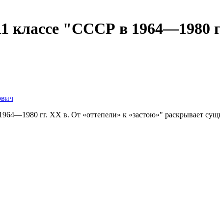
11 классе "СССР в 1964—1980 г
ович
964—1980 гг. ХХ в. От «оттепели» к «застою»" раскрывает сущн