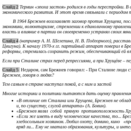
Слайд 2
Термин «эпоха застоя» родился в годы перестройки. В
экономического развития. И этот время связывали с периодом 
В 1964 Брежнев возглавляет заговор против Хрущева, посл
экономики, волюнтаризме, стремлении к единоличному правлен
власть и влияние в партии он своевременно устранял своих яв
Слайд 4
(например А. Н. Шелепина, Н. В. Подгорного), расставл
Цвигуна). К началу 1970-х гг. партийный аппарат поверил в Б
реформы, стремилась сохранить режим, обеспечивающий ей вл
Если при Сталине страх перед репрессиями, а при Хрущёве – 
Слайд 5
Недаром, сам Брежнев говорил: - При Сталине люди с
Брежнев, говоря о людях?
Тем самым в стране наступал покой, а с ним и застой
Многие историки и политики пытаются дать оценку правлени
«В отличие от Сталина или Хрущева, Брежнев не обла
и, по существу, слугой аппарата» (А. Бовин).
«Брежнев являл собой прямую противоположность Хрущ
«Если же иметь в виду человеческие качества, то...
хлебосольным хозяином. Любил охоту, домино, кино «
вряд ли... Ему не хватало образования, культуры, и инте