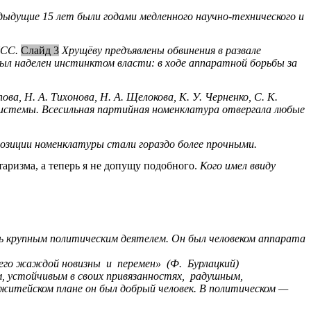
едыдущие 15 лет были годами медленного научно-технического и
ПСС.
Слайд 3
Хрущёву предъявлены обвинения в развале
ыл наделен инстинктом власти: в ходе аппаратной борьбы за
а, Н. А. Тихонова, Н. А. Щелокова, К. У. Черненко, С. К.
 системы. Всесильная партийная номенклатура отвергала любые
позиции номенклатуры стали гораздо более прочными.
аризма, а теперь я не допущу подобного.
Кого имел ввиду
ь крупным политическим деятелем. Он был человеком аппарата
 его жаждой новизны и перемен» (Ф. Бурлацкий)
, устойчивым в своих привязанностях, радушным,
итейском плане он был добрый человек. В политическом —