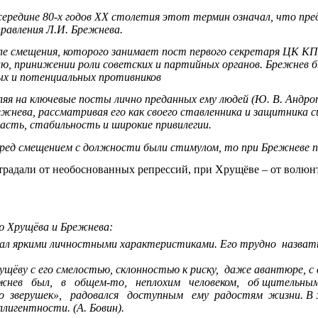
 середине 80-х годов XX столетия этот термин означал, что пр
правления Л.И. Брежнева.
е смещения, которого занимает пост первого секретаря ЦК К
ию, принижении роли советских и партийных органов. Брежнев б
ных и потенциальных противников
яя на ключевые посты лично преданных ему людей (Ю. В. Андропов
режнева, рассматривая его как своего ставленника и защитника
асть, стабильность и широкие привилегии.
перед смещением с должности были стимулом, то при Брежневе 
традали от необоснованных репрессий, при Хрущёве – от волюнт
ю Хрущёва и Брежнева:
дал яркими личностными характеристиками. Его трудно назват
ёву с его смелостью, склонностью к риску, даже авантюре, с
 Брежнев был, в общем-то, неплохим человеком, об щительным
про зверушек», радовался доступным ему радостям жизни. В ж
ллигентности. (А. Бовин).