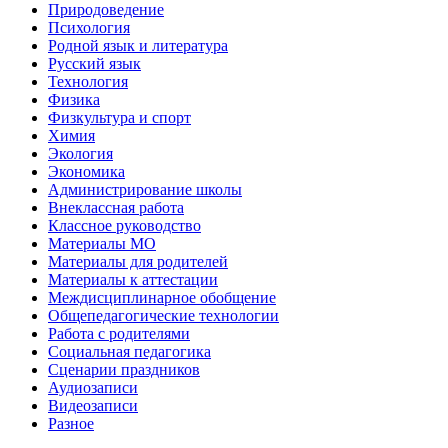
Природоведение
Психология
Родной язык и литература
Русский язык
Технология
Физика
Физкультура и спорт
Химия
Экология
Экономика
Администрирование школы
Внеклассная работа
Классное руководство
Материалы МО
Материалы для родителей
Материалы к аттестации
Междисциплинарное обобщение
Общепедагогические технологии
Работа с родителями
Социальная педагогика
Сценарии праздников
Аудиозаписи
Видеозаписи
Разное