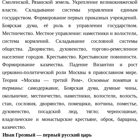
Смоленской, Рязанской земель. Укрепление великокняжеской
власти. Складывание системы управления единым
государством. Формирование первых приказных учреждений.
Боярская дума, её роль в управлении государством.
Местничество. Местное управление: наместники и волостели,
система кормлений. Складывание сословной системы
общества. Дворянство, духовенство, торгово-ремесленное
население городов. Крестьянство. Крестьянские повинности.
Формирование казачества. Падение Византии и рост
церковно-политической роли Москвы в православном мире.
Теория «Москва — третий Рим».
Основные понятия и
термины:
самодержавие, Боярская дума, думные чины,
окольничие, местничество, наместники, волостели, волость,
стан, сословия, дворянство, помещики, вотчина, поместье,
духовенство, посадский люд, тягло; черносошные,
владельческие и монастырские крестьяне, оброк, барщина,
казачество.
Иван Грозный — первый русский царь