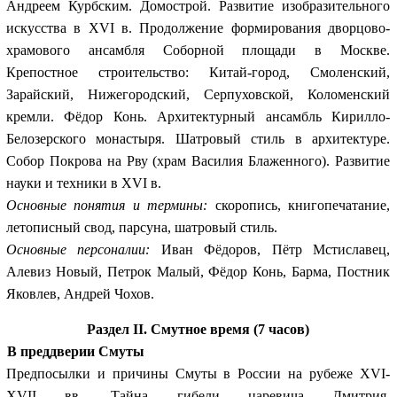
Андреем Курбским. Домострой. Развитие изобразительного
искусства в XVI в. Продолжение формирования дворцово-
храмового ансамбля Соборной площади в Москве.
Крепостное строительство: Китай-город, Смоленский,
Зарайский, Нижегородский, Серпуховской, Коломенский
кремли. Фёдор Конь. Архитектурный ансамбль Кирилло-
Белозерского монастыря. Шатровый стиль в архитектуре.
Собор Покрова на Рву (храм Василия Блаженного). Развитие
науки и техники в XVI в.
Основные понятия и термины:
скоропись, книгопечатание,
летописный свод, парсуна, шатровый стиль.
Основные персоналии:
Иван Фёдоров, Пётр Мстиславец,
Алевиз Новый, Петрок Малый, Фёдор Конь, Барма, Постник
Яковлев, Андрей Чохов.
Раздел II. Смутное время (7 часов)
В преддверии Смуты
Предпосылки и причины Смуты
в России на рубеже XVI-
XVII вв. Тайна гибели царевича Дмитрия.