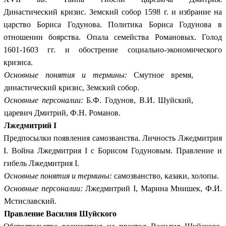
Династический
кризис. Земский собор 1598 г. и избрание на
царство Бориса Годунова. Политика Бориса Годунова в
отношении боярства. Опала семейства Романовых. Голод
1601-1603 гг. и обострение социально-экономического
кризиса.
Основные понятия и термины:
Смутное время,
династический кризис, Земский собор.
Основные персоналии:
Б.Ф. Годунов, В.И. Шуйский,
царевич Дмитрий, Ф.Н. Романов.
Лжедмитрий I
Предпосылки появления самозванства. Личность Лжедмитрия
I. Война Лжедмитрия I с Борисом Годуновым. Правление и
гибель Лжедмитрия I.
Основные понятия и термины:
самозванство, казаки, холопы.
Основные персоналии:
Лжедмитрий I, Марина Мнишек, Ф.И.
Мстиславский.
Правление Василия Шуйского