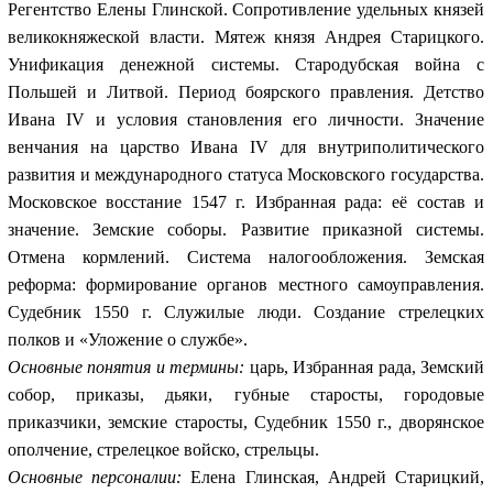
Регентство Елены Глинской. Сопротивление удельных князей
великокняжеской власти. Мятеж князя Андрея Старицкого.
Унификация денежной системы. Стародубская война с
Польшей и Литвой. Период боярского правления. Детство
Ивана IV и условия становления его личности. Значение
венчания на царство Ивана IV для внутриполитического
развития и международного статуса Московского государства.
Московское восстание 1547 г. Избранная
рада: её состав и
значение. Земские соборы. Развитие приказной системы.
Отмена кормлений. Система налогообложения. Земская
реформа: формирование органов местного самоуправления.
Судебник 1550 г. Служилые люди. Создание стрелецких
полков и «Уложение о службе».
Основные понятия и термины:
царь, Избранная рада, Земский
собор, приказы, дьяки, губные старосты, городовые
приказчики, земские старосты, Судебник 1550 г., дворянское
ополчение, стрелецкое войско, стрельцы.
Основные персоналии:
Елена Глинская, Андрей Старицкий,