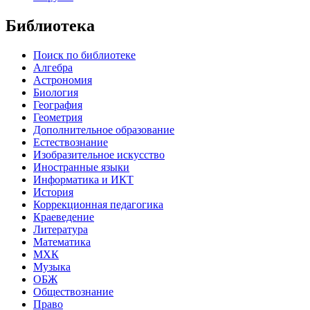
Библиотека
Поиск по библиотеке
Алгебра
Астрономия
Биология
География
Геометрия
Дополнительное образование
Естествознание
Изобразительное искусство
Иностранные языки
Информатика и ИКТ
История
Коррекционная педагогика
Краеведение
Литература
Математика
МХК
Музыка
ОБЖ
Обществознание
Право