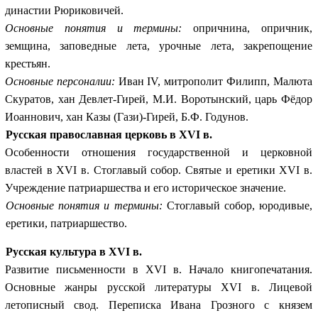
династии Рюриковичей.
Основные понятия и термины:
опричнина, опричник,
земщина, заповедные лета, урочные лета, закрепощение
крестьян.
Основные персоналии:
Иван IV, митрополит Филипп, Малюта
Скуратов, хан Девлет-Гирей, М.И. Воротынский, царь Фёдор
Иоаннович, хан Казы (Гази)-Гирей, Б.Ф. Годунов.
Русская православная церковь в XVI в.
Особенности отношения государственной и церковной
властей в XVI в. Стоглавый собор. Святые и еретики XVI в.
Учреждение патриаршества
и его историческое значение.
Основные понятия и термины:
Стоглавый собор, юродивые,
еретики, патриаршество.
Русская культура в XVI в.
Развитие письменности в XVI в. Начало книгопечатания.
Основные жанры русской литературы XVI в. Лицевой
летописный свод. Переписка Ивана Грозного с князем