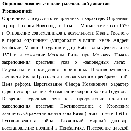
Опричное лихолетье и конец московской династии
Рюриковичей
Опричнина, дискуссия о её причинах и характере. Опричный
террор. Разгром Новгорода и Пскова. Московские казни 1570
г. Отношение современников к деятельности Ивана Грозного
в период опричнины (митрополит Филипп, князь Андрей
Курбский, Малюта Скуратов и др.). Набег хана Девлет-Гирея
1571 г. и сожжение Москвы. Битва при Молодях. Начало
закрепощения крестьян: указ о «заповедных летах».
Результаты и последствия опричнины. Противоречивость
личности Ивана Грозного и проводимых им преобразований.
Цена реформ. Царствование Фёдора Иоанновича: характер
царя и его правление. Возвышение боярина Бориса Годунова.
Введение «урочных лет» как продолжение политики
закрепощения крестьян. Противостояние с Крымским
ханством. Отражение набега хана Казы (Гази)-Гирея в 1591 г.
Русско-шведская война. Тявзинский мирный договор:
восстановление позиций в Прибалтике. Пресечение царской