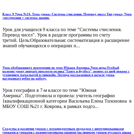
Класс 9 Урок №24. Тема урока: Системы счисления. Перевод чисел Тип урока; Урок
«построения » системы знания.
Урок для учащихся 9 класса по теме "Системы счисления.
Перевод чисел". Урок в разделе программы по счету
третий. Цель:Образовательная: систематизация и расширение
знаний обучающихся о операциях п...
Урок обобщающего повторения по теме Южная Америка.Урок-игра.Особый
колорит уроку придаёт просмотр ролика"Танго и футбол", вопрос от шеф повара с
угощением мамалыгой и синквейн. Легенда рассказанная в начале урока
настраивает ребят на работу.
Урок географии в 7-м классе по теме "Южная
Америка". Подготовила и провела: учитель географии
1квалификационной категории Васильева Елена Тихоновна в
МБОУ СОШ №21 г. Коврова, в рамках подго...
Сходства и различия уроков с метапредметным подходом с интегрированными
уроками и уроками с межпредметными связями (на примере уроков русского языка