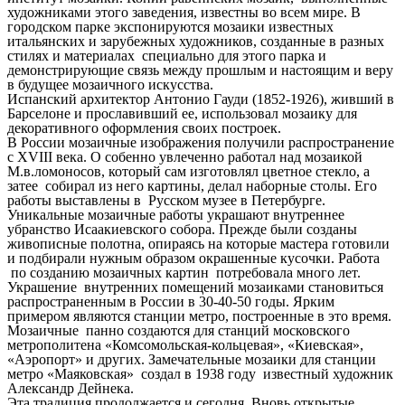
художниками этого заведения, известны во всем мире. В
городском парке экспонируются мозаики известных
итальянских и зарубежных художников, созданные в разных
стилях и материалах специально для этого парка и
демонстрирующие связь между прошлым и настоящим и веру
в будущее мозаичного искусства.
Испанский архитектор Антонио Гауди (1852-1926), живший в
Барселоне и прославивший ее, использовал мозаику для
декоративного оформления своих построек.
В России мозаичные изображения получили распространение
с XVIII века. О собенно увлеченно работал над мозаикой
М.в.ломоносов, который сам изготовлял цветное стекло, а
затее собирал из него картины, делал наборные столы. Его
работы выставлены в Русском музее в Петербурге.
Уникальные мозаичные работы украшают внутреннее
убранство Исаакиевского собора. Прежде были созданы
живописные полотна, опираясь на которые мастера готовили
и подбирали нужным образом окрашенные кусочки. Работа
по созданию мозаичных картин потребовала много лет.
Украшение внутренних помещений мозаиками становиться
распространенным в России в 30-40-50 годы. Ярким
примером являются станции метро, построенные в это время.
Мозаичные панно создаются для станций московского
метрополитена «Комсомольская-кольцевая», «Киевская»,
«Аэропорт» и других. Замечательные мозаики для станции
метро «Маяковская» создал в 1938 году известный художник
Александр Дейнека.
Эта традиция продолжается и сегодня. Вновь открытые