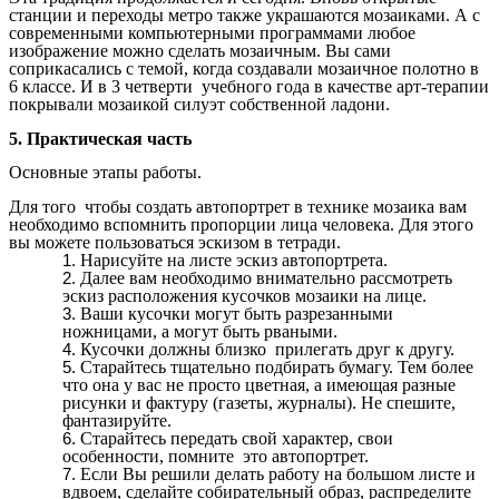
станции и переходы метро также украшаются мозаиками. А с
современными компьютерными программами любое
изображение можно сделать мозаичным. Вы сами
соприкасались с темой, когда создавали мозаичное полотно в
6 классе. И в 3 четверти учебного года в качестве арт-терапии
покрывали мозаикой силуэт собственной ладони.
5. Практическая часть
Основные этапы работы.
Для того чтобы создать автопортрет в технике мозаика вам
необходимо вспомнить пропорции лица человека. Для этого
вы можете пользоваться эскизом в тетради.
Нарисуйте на листе эскиз автопортрета.
Далее вам необходимо внимательно рассмотреть
эскиз расположения кусочков мозаики на лице.
Ваши кусочки могут быть разрезанными
ножницами, а могут быть рваными.
Кусочки должны близко прилегать друг к другу.
Старайтесь тщательно подбирать бумагу. Тем более
что она у вас не просто цветная, а имеющая разные
рисунки и фактуру (газеты, журналы). Не спешите,
фантазируйте.
Старайтесь передать свой характер, свои
особенности, помните это автопортрет.
Если Вы решили делать работу на большом листе и
вдвоем, сделайте собирательный образ, распределите