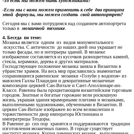
-То есть мы можем быть художниками?
-Если мы с вами можем применить к себе два принципа
этой формулы, мы можем создать свой автопортрет?
Сегодня мы с вами потрудимся над созданием автопортрета
только в
мозаичной технике
.
4. Беседа по теме:
Мозаика является одним из видов монументального
искусства. С античности до наших дней она украшает не
только фасады, но и интерьеры зданий. В мозаике
изображение составляется из кусочков разноцветных камней,
стекла, керамики, дерева и других материалов.
Господствующее положение мозаика заняла в Византии в
убранстве храмов. На весь мир праславились знаменитые
сохранившиеся равеннские мозаики «Голуби у водопоя» из
мавзолея Галлы Плацидии и декоративные мозаичные
композиции церквей Сан-Витале и Сант-Аполлинаре-ин-
Классе. Равенна была процветающим византийским торговым
городом. Знатные и богатые горожане вели роскошную
жизнь, украшая здания мраморными плитами и мозаиками,
выполненными художниками, обученными в Византии. В
церкви Сан-Витале изображен во всем великолепии и
торжественности двор императора Юстиниана и
императрицы Теодоры.
В Равенне до сих пор хранятся и поддерживаются традиции
изготовления мозаичных панно. В городе существует
институт мозаики. Копии равеннских мозаик, выполненные