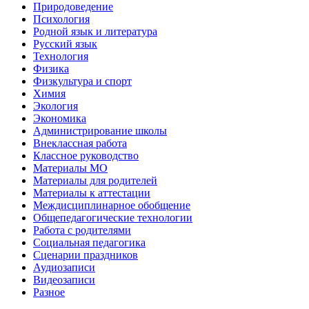
Природоведение
Психология
Родной язык и литература
Русский язык
Технология
Физика
Физкультура и спорт
Химия
Экология
Экономика
Администрирование школы
Внеклассная работа
Классное руководство
Материалы МО
Материалы для родителей
Материалы к аттестации
Междисциплинарное обобщение
Общепедагогические технологии
Работа с родителями
Социальная педагогика
Сценарии праздников
Аудиозаписи
Видеозаписи
Разное