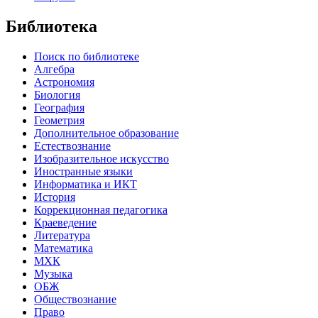
Библиотека
Поиск по библиотеке
Алгебра
Астрономия
Биология
География
Геометрия
Дополнительное образование
Естествознание
Изобразительное искусство
Иностранные языки
Информатика и ИКТ
История
Коррекционная педагогика
Краеведение
Литература
Математика
МХК
Музыка
ОБЖ
Обществознание
Право