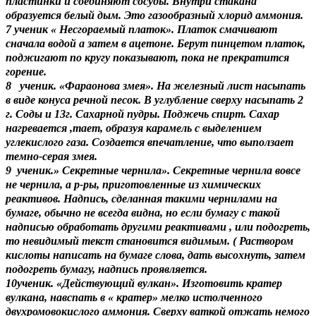
пластинки и соединяют сосуды. Внутри стакана
образуется белый дым. Это газообразный хлорид аммония.
7 ученик « Несгораемый платок». Платок смачивают
сначала водой а затем в ацетоне. Берут пинцетом платок,
поджигают по кругу показывают, пока не прекратится
горение.
8 ученик. «Фараонова змея». На железный лист насыпать
в виде конуса речной песок. В углубление сверху насыпать 2
г. Соды и 13г. Сахарной пудры. Поджечь спирт. Сахар
нагревается ,тает, образуя карамель с выделением
углекислого газа. Создается впечатление, что выползает
темно-серая змея.
9 ученик.» Секретные чернила». Секретные чернила вовсе
не чернила, а р-ры, приготовленные из химических
реактивов. Надпись, сделанная такими чернилами на
бумаге, обычно не всегда видна, но если бумагу с такой
надписью обработать другими реактивами , или подогреть,
то невидимый текст становится видимым. ( Раствором
кислоты написать на бумаге слова, дать высохнуть, затем
подогреть бумагу, надпись проявляется.
10ученик. «Действующий вулкан». Изготовить кратер
вулкана, навспать в « кратер» мелко истолченного
двухромовокислого аммония. Сверху ваткой отжать немого