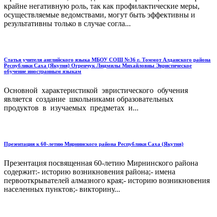
крайне негативную роль, так как профилактические меры,
осуществляемые ведомствами, могут быть эффективны и
результативны только в случае согла...
Статья учителя английского языка МБОУ СОШ №36 г. Томмот Алданского района
Республики Саха (Якутия) Огренчук Людмилы Михайловны Эвристическое
обучение иностранным языкам
Основной характеристикой эвристического обучения
является создание школьниками образовательных
продуктов в изучаемых предметах и...
Презентация к 60-летию Мирнинского района Республики Саха (Якутия)
Презентация посвященная 60-летию Мирнинского района
содержит:- историю возникновения района;- имена
первооткрывателей алмазного края;- историю возникновения
населенных пунктов;- викторину...