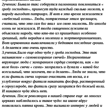
2ученик: Бывало так: соберутся паломники поклониться «
гробу господню», принесут туда каждый сколько может, к
народу выходит патриарх. И вот в это время зажигается
«небесный огонь». Люди, потрясенные этим зрелищем,
считали, что это сам бог явил им свою милость. Но иногда
огонь не зажигался. И тогда священнослужители
объясняли народу, что кто-то из пришедших особенно
грешный, либо нерадив в молении и жертвоприношениях.
Вот церковники выколачивали у бедняков последние гроши.
А делается это очень просто.
3.ученик.Было еще одно чудо у гроба господня. Это так
называемое « самовозгорание свечей» Неграмотные
верующие люди с замиранием сердца смотрели, как « по
воле бога» свечи « сами» загорались и думали « какой бог
всесильный, что захочет, то и делает». Люди не знали, что
если фитиль свечи хорошо очистить от воска, а в
углубление вокруг фитиля накапать фосфор, растворенный
в сероуглероде, то фитиль сразу загорится без божьей воли.
И никакого чуда здесь нет.
4ученик. После революции в нашей стране еще во многих
церквях наблюдалось и такое чудо: на иконе вдруг
появлялись пятна крови. Это вызывало интерес у людей и