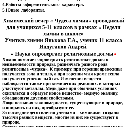
4.Работы оформительского характера.
5.Юные лаборанты.
Химический вечер « Чудеса химии» проводимый
для учащихся 5-11 классов в рамках « Недели
химии в школе»
Учитель химии Янькова Г.А., ученик 11 класса
Яндуганов Андрей.
»
« Наука опровергает религиозные догмы
Химия помогает опровергать религиозные догмы о
неизменяемости природы, развенчать разного рода
религиозные «чудеса». К примеру, при горении древесины
получается зола и тепло, а при горении угля кроме тепла
получается углекислый газ. Изменения веществ
наблюдается также при химических реакциях, в которых
участвуют металлы. Медь даже при обычных условиях
окисляется и образует новое вещество- медную окалину,
обладающую другими свойствами.
Люди познавая закономерности, существующие в природе,
и опираясь на них, преобразуют ее.
За последние десятилетия учеными – химиками созданы
тысячи разных веществ, многие из них не существуют в
природе.
Отсюда следует, что новые вещества создаются людьми на