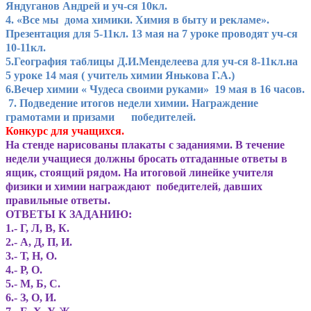
Яндуганов Андрей и уч-ся 10кл.
4. «Все мы дома химики. Химия в быту и рекламе».
Презентация для 5-11кл. 13 мая на 7 уроке проводят уч-ся
10-11кл.
5.География таблицы Д.И.Менделеева для уч-ся 8-11кл.на
5 уроке 14 мая ( учитель химии Янькова Г.А.)
6.Вечер химии « Чудеса своими руками» 19 мая в 16 часов.
7. Подведение итогов недели химии. Награждение
грамотами и призами победителей.
Конкурс для учащихся.
На стенде нарисованы плакаты с заданиями. В течение
недели учащиеся должны бросать отгаданные ответы в
ящик, стоящий рядом. На итоговой линейке учителя
физики и химии награждают победителей, давших
правильные ответы.
ОТВЕТЫ К ЗАДАНИЮ:
1.- Г, Л, В, К.
2.- А, Д, П, И.
3.- Т, Н, О.
4.- Р, О.
5.- М, Б, С.
6.- З, О, И.