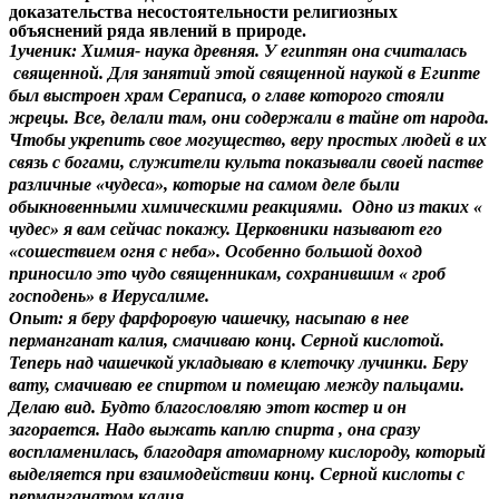
доказательства несостоятельности религиозных
объяснений ряда явлений в природе.
1ученик: Химия- наука древняя. У египтян она считалась
священной. Для занятий этой священной наукой в Египте
был выстроен храм Сераписа, о главе которого стояли
жрецы. Все, делали там, они содержали в тайне от народа.
Чтобы укрепить свое могущество, веру простых людей в их
связь с богами, служители культа показывали своей пастве
различные «чудеса», которые на самом деле были
обыкновенными химическими реакциями. Одно из таких «
чудес» я вам сейчас покажу. Церковники называют его
«сошествием огня с неба». Особенно большой доход
приносило это чудо священникам, сохранившим « гроб
господень» в Иерусалиме.
Опыт: я беру фарфоровую чашечку, насыпаю в нее
перманганат калия, смачиваю конц. Серной кислотой.
Теперь над чашечкой укладываю в клеточку лучинки. Беру
вату, смачиваю ее спиртом и помещаю между пальцами.
Делаю вид. Будто благословляю этот костер и он
загорается. Надо выжать каплю спирта , она сразу
воспламенилась, благодаря атомарному кислороду, который
выделяется при взаимодействии конц. Серной кислоты с
перманганатом калия.