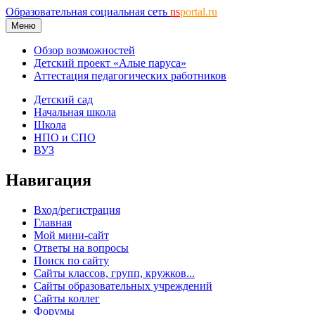
Образовательная социальная сеть
ns
portal.ru
Меню
Обзор возможностей
Детский проект «Алые паруса»
Аттестация педагогических работников
Детский сад
Начальная школа
Школа
НПО и СПО
ВУЗ
Навигация
Вход/регистрация
Главная
Мой мини-сайт
Ответы на вопросы
Поиск по сайту
Сайты классов, групп, кружков...
Сайты образовательных учреждений
Сайты коллег
Форумы