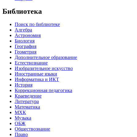
Библиотека
Поиск по библиотеке
Алгебра
Астрономия
Биология
География
Геометрия
Дополнительное образование
Естествознание
Изобразительное искусство
Иностранные языки
Информатика и ИКТ
История
Коррекционная педагогика
Краеведение
Литература
Математика
МХК
Музыка
ОБЖ
Обществознание
Право