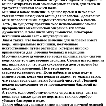
основе открытых ими закономерных связей, для этого не
требуется никакой божьей воли.
Мы знаем какое значение в данное время и несколько
тысячелетий назад имел огонь для человека. Добывание
огня первобытными людьми трением камень о камень
есть , по существу практическое использование закона
превращения механической энергии в тепловую.
Духовенство, в том числе мусульманское, некоторые
источники объявляет « чудотворными».
Знаем также, что большое значение для человека имеет
вода, минеральные источники, полученные
искусственным путем растворы, которые широко
применяются для лечения больных в медицине.
Мусульманское духовенство всегда приписывало» святой
воде какие-то чудотворные свойства. Самым известным из
них является то, что вода сохраняется долгое время без
каких-либо изменений. Но в этом ничего
сверхестественного нет. Если набрать из реки воду в
зимнее время, когда она покрыта льдом, то оказывается,
что такая вода отличается большой чистотой. Ледяной
покров предохраняет ее от проникновения бактерий из
воздуха.
А также, если серебряную ложку опустить воду- святая
вода, вода также долго не портится, так как серебро
убивает бактерии в воде.
Таким образом . данные химии являются научной основой