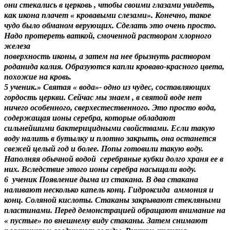
они стекались в церковь , чтобы своими глазами увидеть,
как икона плачет « кровавыми слезами». Конечно, такое
чудо было обманом верующих. Сделать это очень просто.
Надо протереть ваткой, смоченной раствором хлорного
железа
поверхность иконы, а затем на нее брызнуть раствором
роданида калия. Образуются капли кроваво-красного цвета,
похожие на кровь.
5 ученик.» Святая « вода»- одно из чудес, составляющих
гордость церкви. Сейчас мы знаем , в святой воде нет
ничего особенного, сверхестественного. Это просто вода,
содержащая ионы серебра, которые обладают
сильнейшими бактерицидными свойствами. Если такую
воду налить в бутылку и плотно закрыть, она останется
свежей целый год и более. Попы готовили такую воду.
Наполняя обычной водой серебряные кубки долго храня ее в
них. Вследствие этого ионы серебра насыщали воду.
6 ученик Появление дыма из стакана. В два стакана
наливают несколько капель конц. Гидроксида аммония и
конц. Соляной кислоты. Стаканы закрывают стекляными
пластинами. Перед демонстрацией обращают внимание на
« пустые» по внешнему виду стаканы. Затем снимают