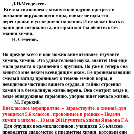
Д.И.Менделеев.
Все мы связываем с химической наукой прогресс в
познании окружающего мира, новые методы его
перестройки и усовершенствования. И не может быть в
наши дни специалиста, который мог бы обойтись без
знания химии.
Н. Семёнов.
Но прежде всего и как можно внимательнее изучайте
химию, химию! Это удивительная наука, знайте! Она ещё
мало развита в сравнении с другими. Но уже и теперь она
видится мне неким всевидящим оком. Её пронизывающий
смелый взгляд проникает в темень земной коры, в
невидимые частицы вашего сердца, в тайны строения
камня и в безмолвную жизнь дерева. Она смотрит везде и,
везде обнаруживая гармонию, упорно ищет начало жизни.
М. Горький.
Внеклассное мероприятие: « Здравствуйте, я химия!»для
учащихся 5,6 классов , проводимое в рамках « Недели
химии в школе». 10 мая 2011г.учитель химии Янькова Г.А.
Для будущих восьмиклассников, учащихся 5,6 классов
проводится знакомство с предметом химия, который они