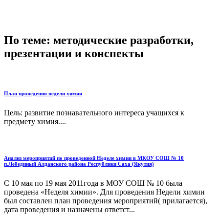
По теме: методические разработки,
презентации и конспекты
План проведения недели химии
Цель: развитие познавательного интереса учащихся к
предмету химия....
Анализ мероприятий по проведенной Неделе химии в МКОУ СОШ № 10
п.Лебединый Алданского района Республики Саха (Якутия)
С 10 мая по 19 мая 2011года в МОУ СОШ № 10 была
проведена «Неделя химии». Для проведения Недели химии
был составлен план проведения мероприятий( прилагается),
дата проведения и назначены ответст...