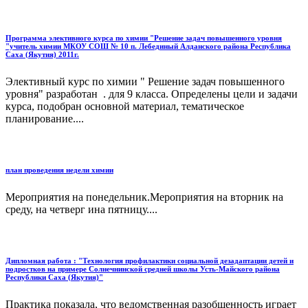
Программа элективного курса по химии "Решение задач повышенного уровня
"учитель химии МКОУ СОШ № 10 п. Лебединый Алданского района Республика
Саха (Якутия) 2011г.
Элективный курс по химии " Решение задач повышенного
уровня" разработан . для 9 класса. Определены цели и задачи
курса, подобран основной материал, тематическое
планирование....
план проведения недели химии
Мероприятия на понедельник.Мероприятия на вторник на
среду, на четверг ина пятницу....
Дипломная работа : "Технология профилактики социальной дезадаптации детей и
подростков на примере Солнечнинской средней школы Усть-Майского района
Республики Саха (Якутия)"
Практика показала, что ведомственная разобщенность играет