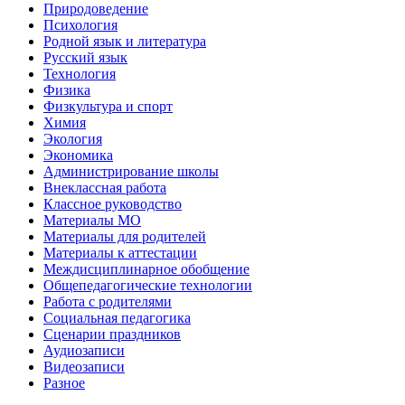
Природоведение
Психология
Родной язык и литература
Русский язык
Технология
Физика
Физкультура и спорт
Химия
Экология
Экономика
Администрирование школы
Внеклассная работа
Классное руководство
Материалы МО
Материалы для родителей
Материалы к аттестации
Междисциплинарное обобщение
Общепедагогические технологии
Работа с родителями
Социальная педагогика
Сценарии праздников
Аудиозаписи
Видеозаписи
Разное