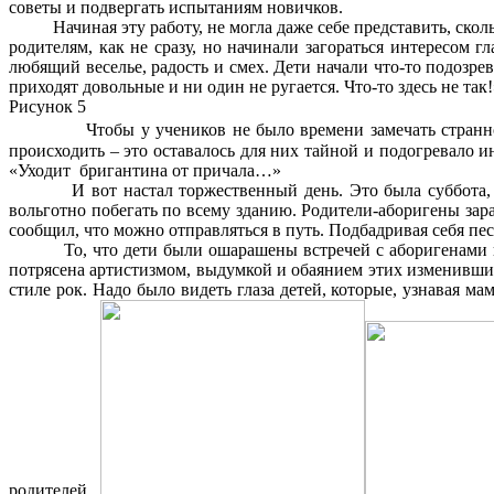
советы и подвергать испытаниям новичков.
Начиная эту работу, не могла даже себе представить, сколь
родителям, как не сразу, но начинали загораться интересом
любящий веселье, радость и смех. Дети начали что-то подозре
приходят довольные и ни один не ругается. Что-то здесь не так!
Рисунок 5
Чтобы у учеников не было времени замечать странно
происходить – это оставалось для них тайной и подогревало 
«Уходит бригантина от причала…»
И вот настал торжественный день. Это была суббота, чтоб
вольготно побегать по всему зданию. Родители-аборигены заран
сообщил, что можно отправляться в путь. Подбадривая себя п
То, что дети были ошарашены встречей с аборигенами и не 
потрясена артистизмом, выдумкой и обаянием этих изменивших
стиле рок. Надо было видеть глаза детей, которые, узнавая м
родителей.