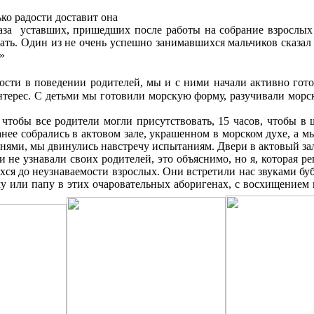
ко радости доставит она
 глаза уставших, пришедших после работы на собрание взрослых
вать. Один из не очень успешно занимавшихся мальчиков сказал 
»
сти в поведении родителей, мы и с ними начали активно готов
интерес. С детьми мы готовили морскую форму, разучивали морс
ы все родители могли присутствовать, 15 часов, чтобы в ш
ее собрались в актовом зале, украшенном в морском духе, а мы 
еснями, мы двинулись навстречу испытаниям. Двери в актовый з
узнавали своих родителей, это объяснимо, но я, которая реп
ся до неузнаваемости взрослых. Они встретили нас звуками буб
аму или папу в этих очаровательных аборигенах, с восхищением