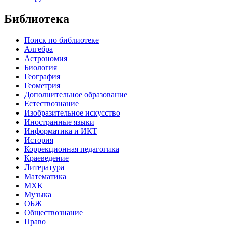
Библиотека
Поиск по библиотеке
Алгебра
Астрономия
Биология
География
Геометрия
Дополнительное образование
Естествознание
Изобразительное искусство
Иностранные языки
Информатика и ИКТ
История
Коррекционная педагогика
Краеведение
Литература
Математика
МХК
Музыка
ОБЖ
Обществознание
Право