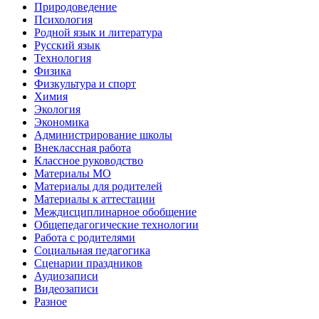
Природоведение
Психология
Родной язык и литература
Русский язык
Технология
Физика
Физкультура и спорт
Химия
Экология
Экономика
Администрирование школы
Внеклассная работа
Классное руководство
Материалы МО
Материалы для родителей
Материалы к аттестации
Междисциплинарное обобщение
Общепедагогические технологии
Работа с родителями
Социальная педагогика
Сценарии праздников
Аудиозаписи
Видеозаписи
Разное