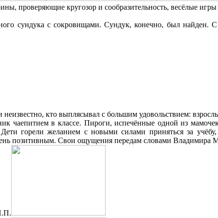
ины, проверяющие кругозор и сообразительность, весёлые игры 
 сундука с сокровищами. Сундук, конечно, был найден. С 
и неизвестно, кто выплясывал с большим удовольствием: взрослы
аепитием в классе. Пироги, испечённые одной из мамочек, 
. Дети горели желанием с новыми силами приняться за учёбу
ень позитивным. Свои ощущения передам словами Владимира Ма
.П.