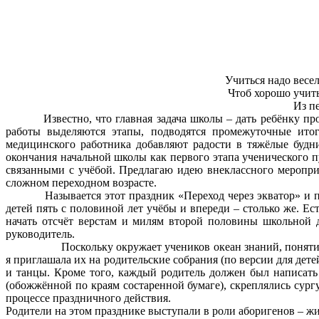
Учиться надо весело
Чтоб хорошо учиться
Из песни
Известно, что главная задача школы – дать ребёнку прочн
работы выделяются этапы, подводятся промежуточные итог
медицинского работника добавляют радости в тяжёлые будни
окончания начальной школы как первого этапа ученического п
связанными с учёбой. Предлагаю идею внеклассного меропри
сложном переходном возрасте.
Называется этот праздник «Переход через экватор» и прово
детей пять с половиной лет учёбы и впереди – столько же. Ес
начать отсчёт верстам и милям второй половины школьной д
руководитель.
Поскольку окружает учеников океан знаний, понятие «э
я приглашала их на родительские собрания (по версии для дет
и танцы. Кроме того, каждый родитель должен был написать 
(обожжённой по краям состаренной бумаге), скреплялись сур
процессе праздничного действия.
Родители на этом празднике выступали в роли аборигенов – жи