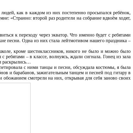
 людей, как в каждом из них постепенно просыпался ребёнок,
мне: «Странно: второй раз родители на собрание вдвоём ходят,
иться к переходу через экватор. Что именно будет с ребятами
кие песни. Одна из них стала лейтмотивом нашего праздника –
коле, кроме шестиклассников, никого не было и можно было
с ребятами – в классе, волнуясь, ждали сигнала. Гонец из зала
ал раскрылись…
етировала с ними танцы и песни, обсуждала костюмы, я была
нов и барабанов, зажигательным танцем и песней под гитару в
 и обожанием смотрели на них, открывая для себя заново своих