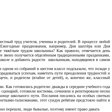
тный труд учителя, ученика и родителей. В процессе любой
. Ежегодные празднования, например, Дня шахтёра или Дня
ее тяжёлым трудом школьника? Как правило, отмечается день
днее звено получается обделённым традиционными праздниками,
 школе и добавить радости школьникам, находящимся в самом
дном из собраний в шестом классе подсказали, что позади у
порадоваться успехам, наметить пути преодоления трудностей и
ти, и родители (втайне от детей), и, конечно же, классный
. Как готовились родители: дважды в середине учебного года
ли сценарий, готовили костюмы, сочиняли и репетировали песни
 конце школьного пути. Послания писались на особых свитках
етками-талисманами, этот сундук ребятам предстояло найти в
авно перешли, люди бывалые, поэтому имеют право давать