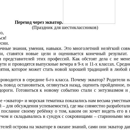
Переход через экватор.
(Праздник для шестиклассников)
,
!
.
ые знания, умения, навыки. Это многолетний нелёгкий совмес
и, ставятся новые цели и оценивается конечный результат
 представителей этих профессий. Как обстоят дела с не мен
ути и проводятся выпускные вечера в 9-х и 11-х классах. Сре
ятия, которое может стать новой хорошей традицией в любой
дится в середине 6-го класса. Почему экватор? Родители на о
ть повод остановиться, оглянуться назад, оценить пройденное, 
ороги. Готовиться к новому событию стали с энтузиазмом и де
кватор» и морская тематика показались нам весьма уместными
ей – для обсуждения успеваемости), где мы совместно разработа
послание своему ребёнку о том, каким он хочет видеть его в
гучом и складывались в сундук с сокровищами – старинными мон
телей острова на экваторе в океане знаний, сами они экватор д