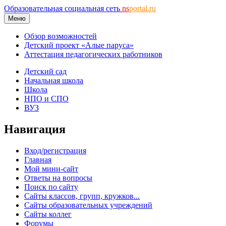
Образовательная социальная сеть
ns
portal.ru
Меню
Обзор возможностей
Детский проект «Алые паруса»
Аттестация педагогических работников
Детский сад
Начальная школа
Школа
НПО и СПО
ВУЗ
Навигация
Вход/регистрация
Главная
Мой мини-сайт
Ответы на вопросы
Поиск по сайту
Сайты классов, групп, кружков...
Сайты образовательных учреждений
Сайты коллег
Форумы