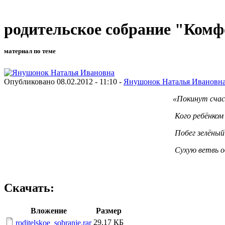
родительское собрание "Комф
материал по теме
Опубликовано 08.02.2012 - 11:10 -
Янушонок Наталья Ивановн
«Покинут счастьем буд
Кого ребёнком воспит
Побег зелёный выпрямить
Сухую ветвь один огонь и
Саа
Скачать:
Вложение
Размер
29.17 КБ
roditelskoe_sobranie.rar