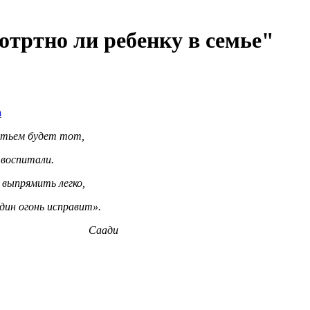
отртно ли ребенку в семье"
а
ет тот,
али.
 легко,
справит».
ди