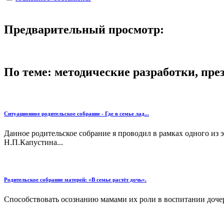
Предварительный просмотр:
По теме: методические разработки, пр
Ситуационное родительское собрание - Где в семье лад...
Данное родительское собрание я проводил в рамках одного из 
Н.П.Капустина...
Родительское собрание матерей: «В семье растёт дочь».
Способствовать осознанию мамами их роли в воспитании дочер