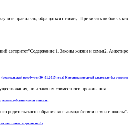
научить правильно, обращаться с ними; Прививать любовь к кни
ский авторитет"Содержание:1. Законы жизни и семьи2. Анкетиро
родительский всеобуч от 30 .01.2015 года) К воспитанию детей следовало бы относит
уществования, но и законам совместного проживания....
во взаимодействии семьи и школы.
ого родительского собрания во взаимодействии семьи и школы".
ьи счастливы, а другие нет?»