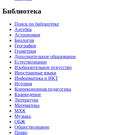
Библиотека
Поиск по библиотеке
Алгебра
Астрономия
Биология
География
Геометрия
Дополнительное образование
Естествознание
Изобразительное искусство
Иностранные языки
Информатика и ИКТ
История
Коррекционная педагогика
Краеведение
Литература
Математика
МХК
Музыка
ОБЖ
Обществознание
Право