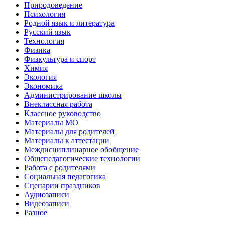
Природоведение
Психология
Родной язык и литература
Русский язык
Технология
Физика
Физкультура и спорт
Химия
Экология
Экономика
Администрирование школы
Внеклассная работа
Классное руководство
Материалы МО
Материалы для родителей
Материалы к аттестации
Междисциплинарное обобщение
Общепедагогические технологии
Работа с родителями
Социальная педагогика
Сценарии праздников
Аудиозаписи
Видеозаписи
Разное