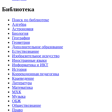
Библиотека
Поиск по библиотеке
Алгебра
Астрономия
Биология
География
Геометрия
Дополнительное образование
Естествознание
Изобразительное искусство
Иностранные языки
Информатика и ИКТ
История
Коррекционная педагогика
Краеведение
Литература
Математика
МХК
Музыка
ОБЖ
Обществознание
Право