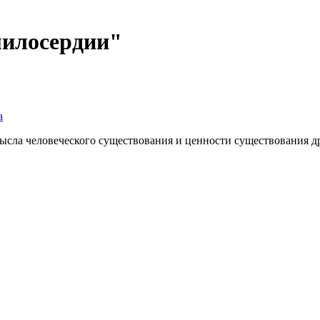
милосердии"
а
сла человеческого существования и ценности существования д