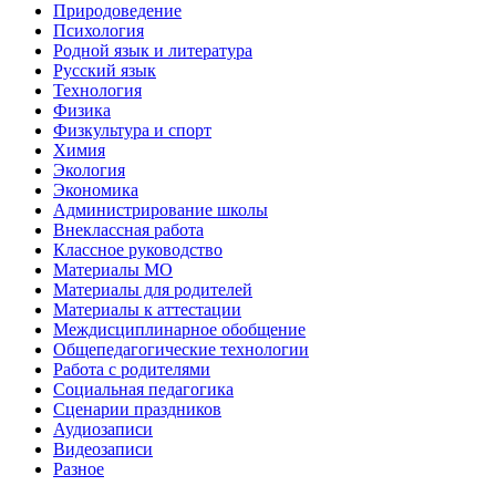
Природоведение
Психология
Родной язык и литература
Русский язык
Технология
Физика
Физкультура и спорт
Химия
Экология
Экономика
Администрирование школы
Внеклассная работа
Классное руководство
Материалы МО
Материалы для родителей
Материалы к аттестации
Междисциплинарное обобщение
Общепедагогические технологии
Работа с родителями
Социальная педагогика
Сценарии праздников
Аудиозаписи
Видеозаписи
Разное