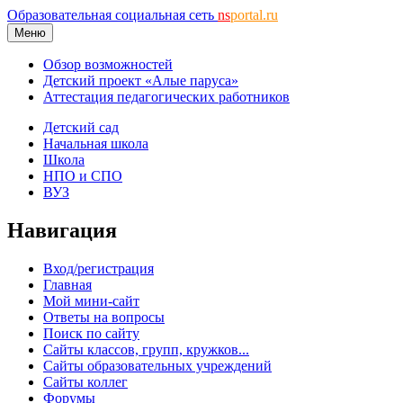
Образовательная социальная сеть
ns
portal.ru
Меню
Обзор возможностей
Детский проект «Алые паруса»
Аттестация педагогических работников
Детский сад
Начальная школа
Школа
НПО и СПО
ВУЗ
Навигация
Вход/регистрация
Главная
Мой мини-сайт
Ответы на вопросы
Поиск по сайту
Сайты классов, групп, кружков...
Сайты образовательных учреждений
Сайты коллег
Форумы