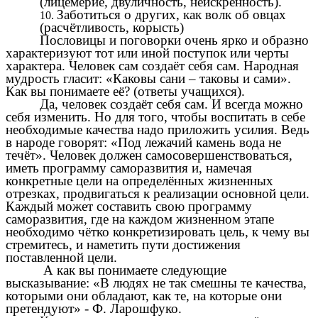
(лицемерие, двуличность, неискренность).
Заботиться о других, как волк об овцах
(расчётливость, корысть)
Пословицы и поговорки очень ярко и образно
характеризуют тот или иной поступок или черты
характера. Человек сам создаёт себя сам. Народная
мудрость гласит: «Каковы сани – таковы и сами».
Как вы понимаете её? (ответы учащихся).
Да, человек создаёт себя сам. И всегда можно
себя изменить. Но для того, чтобы воспитать в себе
необходимые качества надо приложить усилия. Ведь
в народе говорят: «Под лежачий камень вода не
течёт». Человек должен самосовершенствоваться,
иметь программу саморазвития и, намечая
конкретные цели на определённых жизненных
отрезках, продвигаться к реализации основной цели.
Каждый может составить свою программу
саморазвития, где на каждом жизненном этапе
необходимо чётко конкретизировать цель, к чему вы
стремитесь, и наметить пути достижения
поставленной цели.
А как вы понимаете следующие
высказывание: «В людях не так смешны те качества,
которыми они обладают, как те, на которые они
претендуют» - Ф. Ларошфуко.