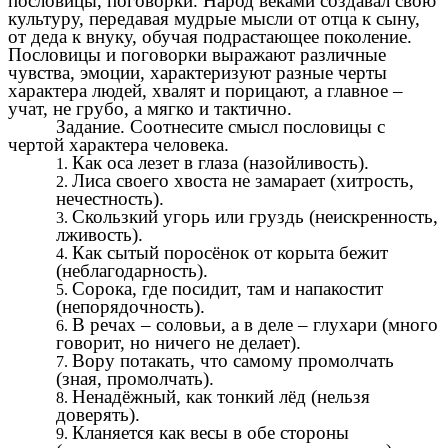
пословицы, поговорки. Народ веками создавал свою
культуру, передавая мудрые мысли от отца к сыну,
от деда к внуку, обучая подрастающее поколение.
Пословицы и поговорки выражают различные
чувства, эмоции, характеризуют разные черты
характера людей, хвалят и порицают, а главное –
учат, не грубо, а мягко и тактично.
Задание. Соотнесите смысл пословицы с
чертой характера человека.
Как оса лезет в глаза (назойливость).
Лиса своего хвоста не замарает (хитрость,
нечестность).
Скользкий угорь или груздь (неискренность,
лживость).
Как сытый поросёнок от корыта бежит
(неблагодарность).
Сорока, где посидит, там и напакостит
(непорядочность).
В речах – соловьи, а в деле – глухари (много
говорит, но ничего не делает).
Вору потакать, что самому промолчать
(зная, промолчать).
Ненадёжный, как тонкий лёд (нельзя
доверять).
Кланяется как весы в обе стороны