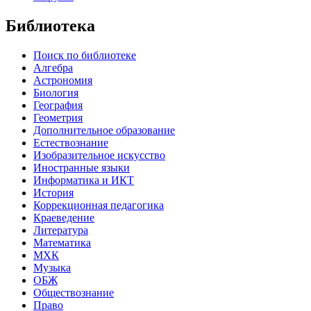
Библиотека
Поиск по библиотеке
Алгебра
Астрономия
Биология
География
Геометрия
Дополнительное образование
Естествознание
Изобразительное искусство
Иностранные языки
Информатика и ИКТ
История
Коррекционная педагогика
Краеведение
Литература
Математика
МХК
Музыка
ОБЖ
Обществознание
Право