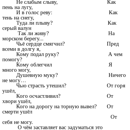
Не слабым слыву, Как
пень на лугу,
И в голос реву: Как
тень на снегу,
Туда ли плыву? Как
серый валун
Так ли живу? На
морском берегу...
Чьё сердце смягчил? Пред
всеми в долгу я,
Кому подал руку? А чем
помогу?
Кому облегчил Я
много могу,
Душевную муку? Ничего
не могу…
Чью страсть утешил? От горя
ушёл,
Кого осчастливил? От
хвори ушёл,
Кого на дорогу на торную вывел? От
смерти ушёл
От
себя не могу.
О чём заставляет вас задуматься это