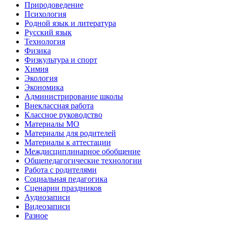
Природоведение
Психология
Родной язык и литература
Русский язык
Технология
Физика
Физкультура и спорт
Химия
Экология
Экономика
Администрирование школы
Внеклассная работа
Классное руководство
Материалы МО
Материалы для родителей
Материалы к аттестации
Междисциплинарное обобщение
Общепедагогические технологии
Работа с родителями
Социальная педагогика
Сценарии праздников
Аудиозаписи
Видеозаписи
Разное