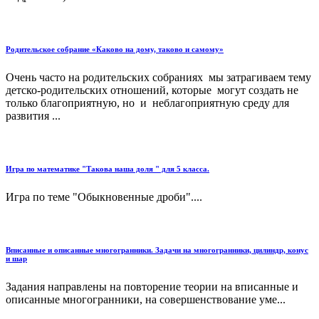
Родительское собрание «Каково на дому, таково и самому»
Очень часто на родительских собраниях мы затрагиваем тему
детско-родительских отношений, которые могут создать не
только благоприятную, но и неблагоприятную среду для
развития ...
Игра по математике "Такова наша доля " для 5 класса.
Игра по теме "Обыкновенные дроби"....
Впи­санные и опи­санные мно­го­гранни­ки. Задачи на многогранники, цилиндр, конус
и шар
За­да­ния нап­ра­вле­ны на по­вто­ре­ние те­о­рии на впи­санные и
опи­санные мно­го­гранни­ки, на со­вершен­ство­ва­ние уме...