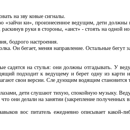
вать на зву ковые сигналы.
 «зайчи ки», произнесенное ведущим, дети должны н
, раскинув руки в стороны, «аист» - стоять на одной но
ия, бодрого настроения.
лка. Он бегает, меняя направление. Остальные бегут за 
е садятся на стулья: они должны отгадывать. У вед
ящий подходит к ведущему и берет одну из карти н
лагают свои версии. Сле дующим водящим становится т
азами, дети слушают тихую, спокойную музыку. Ведущ
, что они делали на занятии (закрепление полученных в
выков вос питатель ежедневно описывает какой-либо