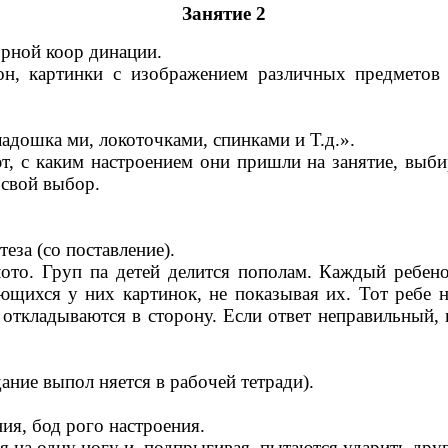
Занятие 2
рной коор динации.
, картинки с изображением различных предметов (
адошка ми, локоточками, спинками и Т.д.».
, с каким настроением они пришли на занятие, выби
 свой выбор.
еза (со поставление).
ото. Груп па детей делится пополам. Каждый ребен
ихся у них картинок, не показывая их. Тот ребе но
 откладываются в сторону. Если ответ неправильный, 
ние выпол няется в рабочей тетради).
я, бод рого настроения.
ся на одну ногу и, подпрыгивая, пытаются ударить дру