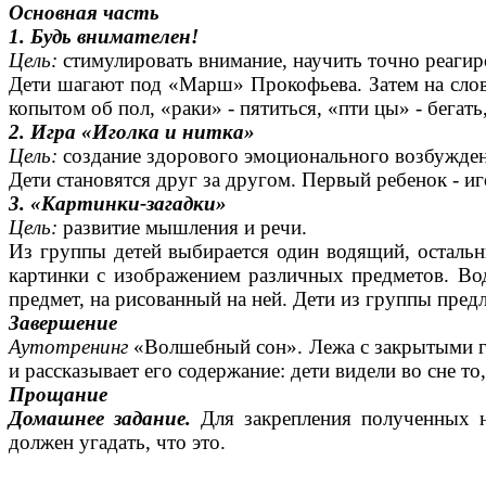
Основная часть
1. Будь внимателен!
Цель:
стимулировать внимание, научить точно реагиро
Дети шагают под «Марш» Прокофьева. Затем на слово
копытом об пол, «раки» - пятиться, «пти цы» - бегать
2. Игра «Иголка и нитка»
Цель:
создание здорового эмоционального возбужден
Дети становятся друг за другом. Первый ребенок - иго
3. «Картинки-загадки»
Цель:
развитие мышления и речи.
Из группы детей выбирается один водящий, остальны
картинки с изображением различных предметов. Вод
предмет, на рисованный на ней. Дети из группы пред
Завершение
Аутотренинг
«Волшебный сон». Лежа с закрытыми гл
и рассказывает его содержание: дети видели во сне то
Прощание
Домашнее задание.
Для закрепления полученных на
должен угадать, что это.