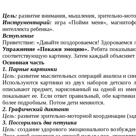
Цель:
развитие внимания, мышления, зрительно-мото
Инструментарий:
игра «Пойми меня», магнитофон
интеллекта ребенка».
Вступление
Приветствие: «Давайте поздороваемся! Здороваемся л
Упражнение «Покажи эмоцию».
Ребята показывают
соответствующую картинку. Затем каждый объясняет
Основная часть
1. Парные картинки
Цель:
развитие мыслительных операций анализа и синт
Используются картинки из двух наборов детского л
описывают предмет, нарисованный на одной из имеющ
показывает ее. Если ответ правильный, обе картинки
более подробным. Потом дети меняются.
2. Графический диктант
Цель:
развитие зрительно-моторной координации (зада
3. Поссорились два петушка
Цель:
создание здорового эмоционального возбуждени
Двое детей сцепляют за спиной пальцы рук, становят