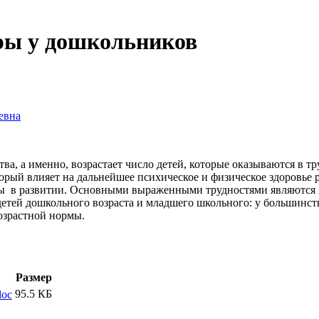
ры у дошкольников
евна
ва, а именно, возрастает число детей, которые оказываются в т
оторый влияет на дальнейшее психическое и физическое здоровье 
лы в развитии. Основными выраженными трудностями являются з
тей дошкольного возраста и младшего школьного: у большинст
озрастной нормы.
Размер
95.5 КБ
doc