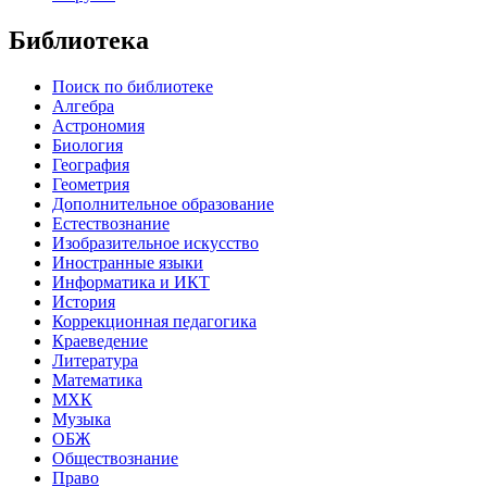
Библиотека
Поиск по библиотеке
Алгебра
Астрономия
Биология
География
Геометрия
Дополнительное образование
Естествознание
Изобразительное искусство
Иностранные языки
Информатика и ИКТ
История
Коррекционная педагогика
Краеведение
Литература
Математика
МХК
Музыка
ОБЖ
Обществознание
Право