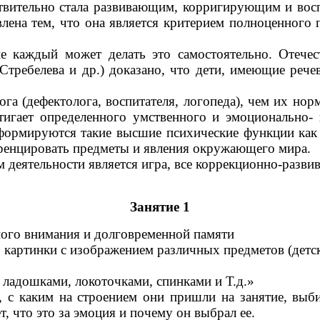
ствительно стала развивающим, корригирующим и во
влена тем, что она является критерием полноценного
е каждый может делать это самостоятельно. Отече
Стребелева и др.) доказано, что дети, имеющие реч
га (дефектолога, воспитателя, логопеда), чем их но
тигает определенного умственного и эмоционально-
ормируются такие высшие психические функции как 
ренцировать предметы и явления окружающего мира.
 деятельности является игра, все коррекционно-разви
Занятие 1
ного внимания и долговременной памяти
картинки с изображением различных предметов (детск
ладошками, локоточками, спинками и Т.д.»
 с каким на строением они пришли на занятие, выб
 что это за эмоция и почему он выбрал ее.