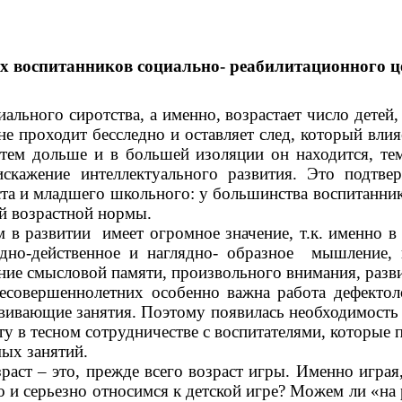
х воспитанников социально- реабилитационного ц
ального сиротства, а именно, возрастает число детей
 не проходит бесследно и оставляет след, который вли
, тем дольше и в большей изоляции он находится, 
кажение интеллектуального развития. Это подтве
та и младшего школьного: у большинства воспитанник
ей возрастной нормы.
в развитии имеет огромное значение, т.к. именно в в
ядно-действенное и наглядно- образное мышление,
ние смысловой памяти, произвольного внимания, разви
есовершеннолетних особенно важна работа дефектоло
вивающие занятия. Поэтому появилась необходимость 
у в тесном сотрудничестве с воспитателями, которые
ых занятий.
ст – это, прежде всего возраст игры. Именно играя,
о и серьезно относимся к детской игре? Можем ли «на