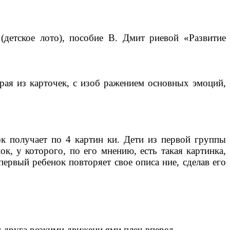
детское лото), пособие В. Дмит риевой «Развитие
рая из карточек, с изоб ражением основных эмоций,
ок получает по 4 картин ки. Дети из первой группы
к, у которого, по его мнению, есть такая картинка,
первый ребенок повторяет свое описа ние, сделав его
г друга резкими движени ями плеч вперед.