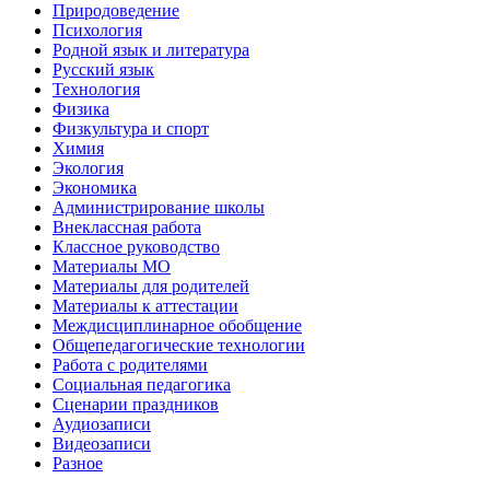
Природоведение
Психология
Родной язык и литература
Русский язык
Технология
Физика
Физкультура и спорт
Химия
Экология
Экономика
Администрирование школы
Внеклассная работа
Классное руководство
Материалы МО
Материалы для родителей
Материалы к аттестации
Междисциплинарное обобщение
Общепедагогические технологии
Работа с родителями
Социальная педагогика
Сценарии праздников
Аудиозаписи
Видеозаписи
Разное