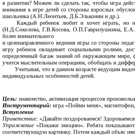
в развитии? Можем ли сделать так, чтобы игра дей
внимания к игре детей со стороны взрослых обусло
школьника (А.Н.Леонтьев, Д.Б.Эльконин и др.).
Каждый ребенок любит и хочет играть, но н
(Н.Д.Соколова, Г.В.Косова, О.П.Гаврилушкина, Е.А.
более внимательного
и целенаправленного ведения игры со стороны педаго
игру ребенок овладевает социальными ролями, дос
определенный багаж знаний об окружающем мире, ф
учится мыслительным операциям, обобщать и диффе
Учитывая, что в данном возрасте ведущим видом
индивидуальных особенностей детей.
Цель:
знакомство, активизация процессов произволь
Инструментарий:
игра «Пойми меня», магнитофон, 
Вступление
Приветствие:
«Давайте поздороваемся! Здороваемся 
Упражнение
«Покажи эмоцию». Ребята показывают,
соответствующую картинку. Потом каждый объяс няет,