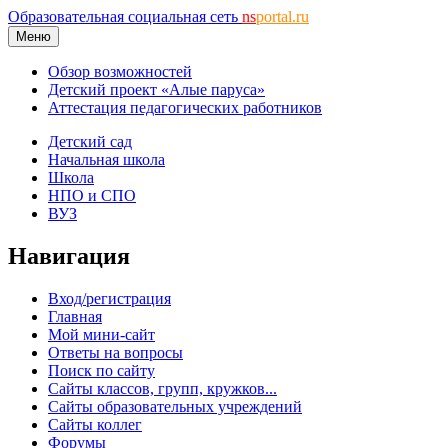
Образовательная социальная сеть
ns
portal.ru
Меню
Обзор возможностей
Детский проект «Алые паруса»
Аттестация педагогических работников
Детский сад
Начальная школа
Школа
НПО и СПО
ВУЗ
Навигация
Вход/регистрация
Главная
Мой мини-сайт
Ответы на вопросы
Поиск по сайту
Сайты классов, групп, кружков...
Сайты образовательных учреждений
Сайты коллег
Форумы