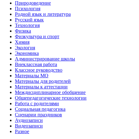
Природоведение
Психология
Родной язык и литература
Русский язык
Технология
Физика
Физкультура и спорт
Химия
Экология
Экономика
Администрирование школы
Внеклассная работа
Классное руководство
Материалы МО
Материалы для родителей
Материалы к аттестации
Междисциплинарное обобщение
Общепедагогические технологии
Работа с родителями
Социальная педагогика
Сценарии праздников
Аудиозаписи
Видеозаписи
Разное