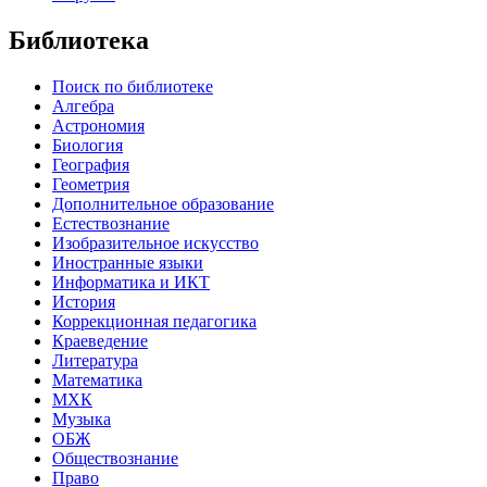
Библиотека
Поиск по библиотеке
Алгебра
Астрономия
Биология
География
Геометрия
Дополнительное образование
Естествознание
Изобразительное искусство
Иностранные языки
Информатика и ИКТ
История
Коррекционная педагогика
Краеведение
Литература
Математика
МХК
Музыка
ОБЖ
Обществознание
Право