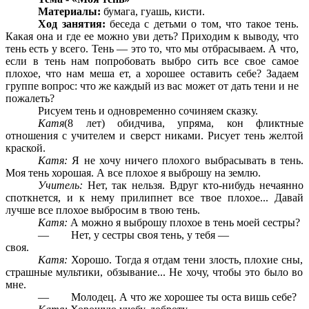
Материалы:
бумага, гуашь, кисти.
Ход занятия:
беседа с детьми о том, что такое тень.
Какая она и где ее можно уви деть? Приходим к выводу, что
тень есть у всего. Тень — это то, что мы отбрасываем. А что,
если в тень нам попробовать выбро сить все свое самое
плохое, что нам меша ет, а хорошее оставить себе? Задаем
группе вопрос: что же каждый из вас может от дать тени и не
пожалеть?
Рисуем тень и одновременно сочиняем сказку.
Катя
(8 лет) обидчива, упряма, кон фликтные
отношения с учителем и сверст никами. Рисует тень желтой
краской.
Катя:
Я не хочу ничего плохого выбрасывать в тень.
Моя тень хорошая. А все плохое я выброшу на землю.
Учитель:
Нет, так нельзя. Вдруг кто-нибудь нечаянно
споткнется, и к нему прилипнет все твое плохое... Давай
лучше все плохое выбросим в твою тень.
Катя:
А можно я выброшу плохое в тень моей сестры?
— Нет, у сестры своя тень, у тебя —
своя.
Катя:
Хорошо. Тогда я отдам тени злость, плохие сны,
страшные мультики, обзывание... Не хочу, чтобы это было во
мне.
— Молодец. А что же хорошее ты оста вишь себе?