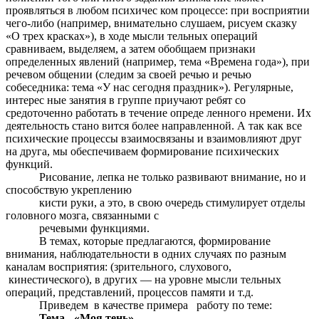
проявляться в любом психичес ком процессе: при восприятии
чего-либо (например, внимательно слушаем, рисуем сказку
«О трех красках»), в ходе мысли тельных операций
сравниваем, выделяем, а затем обобщаем признаки
определенных явлений (например, тема «Времена года»), при
речевом общении (следим за своей речью и речью
собеседника: тема «У нас сегодня праздник»). Регулярные,
интерес ные занятия в группе приучают ребят со
средоточенно работать в течение опреде ленного нремени. Их
деятельность стано вится более направленной. А так как все
психические процессы взаимосвязаны и взаимовлияют друг
на друга, мы обеспечиваем формирование психических
функций.
Рисование, лепка не только развивают
внимание, но и
способствую укреплению
кисти руки, а это, в свою очередь стимулирует отделы
головного мозга, связанными с
речевыми функциями.
В темах, которые предлагаются,
формирование
внимания, наблюдательности в одних случаях по разным
каналам восприятия: (зрительного, слухового,
кинестического), в других — на уровне мысли тельных
операций, представлений, процессов памяти и т.д.
Приведем в качестве примера работу по
теме:
Тема - «Моя тень»