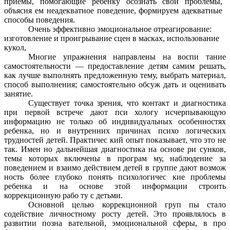
приемы, помогающие ребенку осознать свои проблемы,
объясня ем неадекватное поведение, формируем адекватные
способы поведения.
Очень эффективно эмоциональное отреагирование:
изготовление и проигрывание сцен в масках, использование
кукол,
Многие упражнения направлены на воспи тание
самостоятельности — предоставление детям самим решать,
как лучше выполнять предложенную тему, выбрать материал,
способ выполнения; самостоятельно обсуж дать и оценивать
занятие.
Существует точка зрения, что контакт и диагностика
при первой встрече дают пси хологу исчерпывающую
информацию не только об индивидуальных особенностях
ребенка, но и внутренних причинах психо логических
трудностей детей. Практичес кий опыт показывает, что это не
так. Имен но дальнейшая диагностика на основе ри сунков,
темы которых включены в програм му, наблюдение за
поведением и взаимо действием детей в группе дают возмож
ность более глубоко понять психологичес кие проблемы
ребенка и на основе этой информации строить
коррекционную рабо ту с детьми.
Основной целью коррекционной груп пы стало
содействие личностному росту детей. Это проявлялось в
развитии позна вательной, эмоциональной сферы, в про