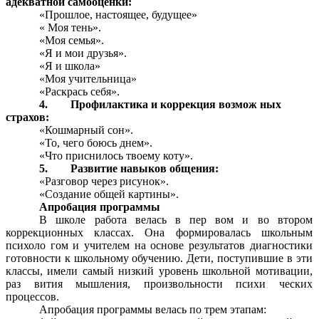
адекватной самооценки:
«Прошлое, настоящее, будущее»
« Моя тень».
«Моя семья».
«Я и мои друзья».
«Я и школа»
«Моя учительница»
«Раскрась себя».
4. Профилактика и коррекция возмож ных
страхов:
«Кошмарный сон».
«То, чего боюсь днем».
«Что приснилось твоему коту».
5. Развитие навыков общения:
«Разговор через рисунок».
«Создание общей картины».
Апробация программы
В школе работа велась в пер вом и во втором
коррекционных классах. Она формировалась школьным
психоло гом и учителем на основе результатов диагностики
готовности к школьному обучению. Дети, поступившие в эти
классы, имели самый низкий уровень школьной мотивации,
раз вития мышления, произвольности психи ческих
процессов.
Апробация программы велась по трем этапам: