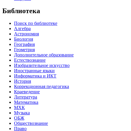
Библиотека
Поиск по библиотеке
Алгебра
Астрономия
Биология
География
Геометрия
Дополнительное образование
Естествознание
Изобразительное искусство
Иностранные языки
Информатика и ИКТ
История
Коррекционная педагогика
Краеведение
Литература
Математика
МХК
Музыка
ОБЖ
Обществознание
Право