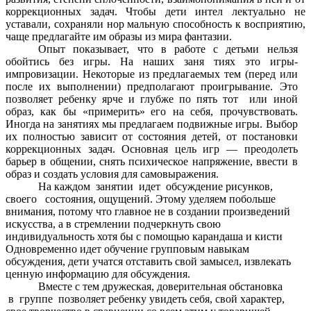
коррекционных задач. Чтобы дети интел лектуально не
уставали, сохраняли нор мальную способность к восприятию,
чаще предлагайте им образы из мира фантазии.
Опыт показывает, что в работе с детьми нельзя
обойтись без игры. На наших заня тиях это игры-
импровизации. Некоторые из предлагаемых тем (перед или
после их выполнении) предполагают проигрывание. Это
позволяет ребенку ярче и глубже по пять тот или иной
образ, как бы «примерить»
его на себя, прочувствовать.
Иногда на занятиях мы предлагаем подвижные игры. Выбор
их полностью зависит от состояния детей, от постановки
коррекционных задач. Основная цель игр — преодолеть
барьер в общении, снять психическое напряжение, ввести в
образ и создать условия для самовыражения.
На каждом занятии идет обсуждение рисунков,
своего состояния, ощущений. Этому уделяем побольше
внимания, потому что главное не в создании произведений
искусства, а в стремлении подчеркнуть свою
индивидуальность хотя бы с помощью карандаша и кисти
Одновременно идет обучение групповым навыкам
обсуждения, дети учатся отставить свой замысел, извлекать
ценную информацию для обсуждения.
Вместе с тем дружеская, доверительная обстановка
в группе позволяет ребенку увидеть себя, свой характер,