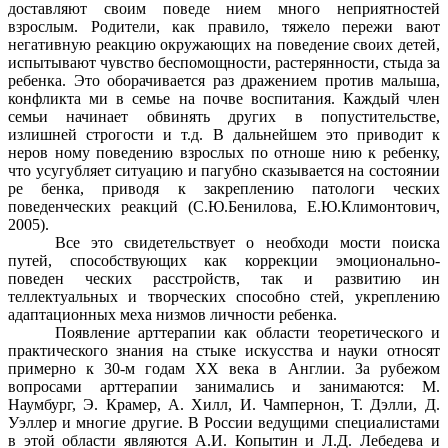
доставляют своим поведе нием много неприятностей
взрослым. Родители, как правило, тяжело пережи вают
негативную реакцию окружающих на поведение своих детей,
испытывают чувство беспомощности, растерянности, стыда за
ребенка. Это оборачивается раз дражением против малыша,
конфликта ми в семье на почве воспитания. Каждый член
семьи начинает обвинять других в попустительстве,
излишней строгости и т.д. В дальнейшем это приводит к
неров ному поведению взрослых по отноше нию к ребенку,
что усугубляет ситуацию и пагубно сказывается на состоянии
ре бенка, приводя к закреплению патологи ческих
поведенческих реакций (С.Ю.Бенилова, Е.Ю.Климонтович,
2005).
Все это свидетельствует о необходи мости поиска
путей, способствующих как коррекции эмоционально-
поведен ческих расстройств, так и развитию ин
теллектуальных и творческих способно стей, укреплению
адаптационных меха низмов личности ребенка.
Появление арттерапии как области теоретического и
практического знания на стыке искусства и науки относят
примерно к 30-м годам XX века в Англии. За рубежом
вопросами арттерапии занимались и занимаются: М.
Наумбург, Э. Крамер, А. Хилл, И. Чампернон, Т. Дэлли, Д.
Уэллер и многие другие. В России ведущими специалистами
в этой области являются А.И. Копытин и Л.Д. Лебедева и