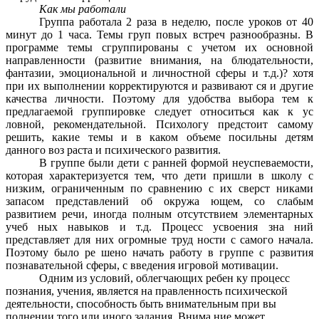
Как мы работали
Группа работала 2 раза в неделю, после уроков от 40
минут до 1 часа. Темы груп повых встреч разнообразны. В
программе темы сгруппированы с учетом их основной
направленности (развитие внимания, на блюдательности,
фантазии, эмоциональной и личностной сферы и т.д.)? хотя
при их выполнении корректируются и развивают ся и другие
качества личности. Поэтому для удобства выбора тем к
предлагаемой группировке следует относиться как к ус
ловной, рекомендательной. Психологу предстоит самому
решить, какие темы и в каком объеме посильны детям
данного воз раста и психического развития.
В группе были дети с ранней формой неуспеваемости,
которая характеризуется тем, что дети пришли в школу с
низким, ограниченным по сравнению с их сверст никами
запасом представлений об окружа ющем, со слабым
развитием речи, иногда полным отсутствием элементарных
учеб ных навыков и т.д. Процесс усвоения зна ний
представляет для них огромные труд ности с самого начала.
Поэтому было ре шено начать работу в группе с развития
познавательной сферы, с введения игровой мотивации.
Одним из условий, облегчающих ребен ку процесс
познания, учения, является на правленность психической
деятельности, способность быть внимательным при вы
полнении того или иного задания. Внима ние может