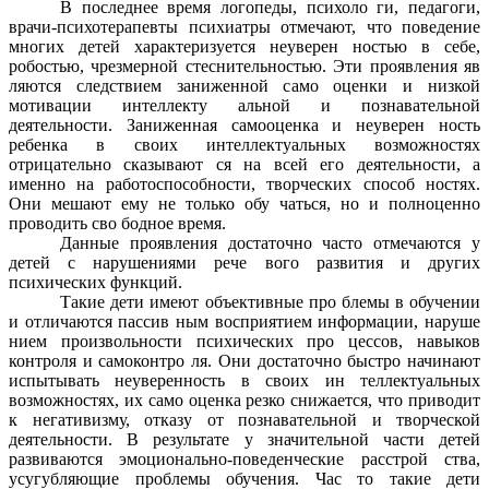
В последнее время логопеды, психоло ги, педагоги,
врачи-психотерапевты психиатры отмечают, что поведение
многих детей характеризуется неуверен ностью в себе,
робостью, чрезмерной стеснительностью. Эти проявления яв
ляются следствием заниженной само оценки и низкой
мотивации интеллекту альной и познавательной
деятельности. Заниженная самооценка и неуверен ность
ребенка в своих интеллектуальных возможностях
отрицательно сказывают ся на всей его деятельности, а
именно на работоспособности, творческих способ ностях.
Они мешают ему не только обу чаться, но и полноценно
проводить сво бодное время.
Данные проявления достаточно часто отмечаются у
детей с нарушениями рече вого развития и других
психических функций.
Такие дети имеют объективные про блемы в обучении
и отличаются пассив ным восприятием информации, наруше
нием произвольности психических про цессов, навыков
контроля и самоконтро ля. Они достаточно быстро начинают
испытывать неуверенность в своих ин теллектуальных
возможностях, их само оценка резко снижается, что приводит
к негативизму, отказу от познавательной и творческой
деятельности. В результате у значительной части детей
развиваются эмоционально-поведенческие расстрой ства,
усугубляющие проблемы обучения. Час то такие дети