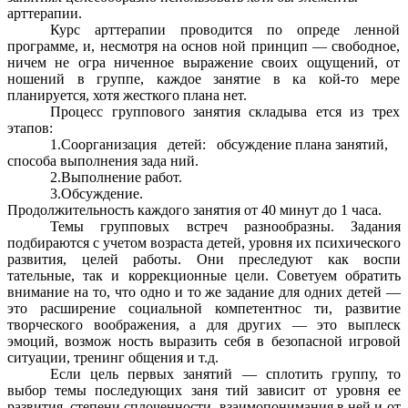
арттерапии.
Курс арттерапии проводится по опреде ленной
программе, и, несмотря на основ ной принцип — свободное,
ничем не огра ниченное выражение своих ощущений, от
ношений в группе, каждое занятие в ка кой-то мере
планируется, хотя жесткого плана нет.
Процесс группового занятия складыва ется из трех
этапов:
1.Соорганизация детей: обсуждение плана занятий,
способа выполнения зада ний.
2.Выполнение работ.
3.Обсуждение.
Продолжительность каждого занятия от 40 минут до 1 часа.
Темы групповых встреч разнообразны. Задания
подбираются с учетом возраста детей, уровня их психического
развития, целей работы. Они преследуют как воспи
тательные, так и коррекционные цели. Советуем обратить
внимание на то, что одно и то же задание для одних детей —
это расширение социальной компетентнос ти, развитие
творческого воображения, а для других — это выплеск
эмоций, возмож ность выразить себя в безопасной игровой
ситуации, тренинг общения и т.д.
Если цель первых занятий — сплотить группу, то
выбор темы последующих заня тий зависит от уровня ее
развития, степени сплоченности, взаимопонимания в ней и от