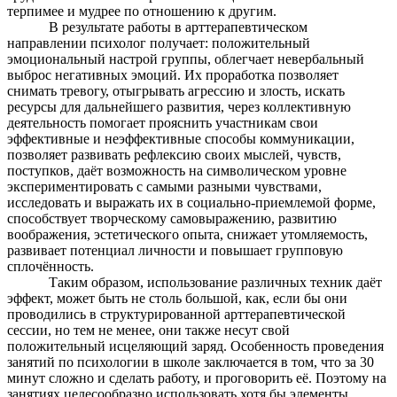
терпимее и мудрее по отношению к другим.
В результате работы в арттерапевтическом
направлении психолог получает: положительный
эмоциональный настрой группы, облегчает невербальный
выброс негативных эмоций. Их проработка позволяет
снимать тревогу, отыгрывать агрессию и злость, искать
ресурсы для дальнейшего развития, через коллективную
деятельность помогает прояснить участникам свои
эффективные и неэффективные способы коммуникации,
позволяет развивать рефлексию своих мыслей, чувств,
поступков, даёт возможность на символическом уровне
экспериментировать с самыми разными чувствами,
исследовать и выражать их в социально-приемлемой форме,
способствует творческому самовыражению, развитию
воображения, эстетического опыта, снижает утомляемость,
развивает потенциал личности и повышает групповую
сплочённость.
Таким образом, использование различных техник даёт
эффект, может быть не столь большой, как, если бы они
проводились в структурированной арттерапевтической
сессии, но тем не менее, они также несут свой
положительный исцеляющий заряд. Особенность проведения
занятий по психологии в школе заключается в том, что за 30
минут сложно и сделать работу, и проговорить её. Поэтому на
занятиях целесообразно использовать хотя бы элементы