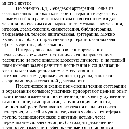
многие другие.
По мнению Л.Д. Лебедевой арттерапия – одна из
составляющих широкой категории – терапии искусством.
Помимо неё в терапию искусством и творчеством входят:
терапия творческим самовыражением, музыкальная терапия,
игровая, драма-терапия, сказкотерапия, библиотерапия,
танцевальная, телесно-двигательная, арттерапия. Можно
выделить 3 области применения арттерапии: социальная
сфера, медицина, образование.
Интересующее нас направление арттерапии –
педагогическое – имеет неклиническую направленность,
рассчитано на потенциально здоровую личность, и на первый
план выходят задачи развития, воспитания и социализации –
это забота об эмоциональном самочувствии и
психологическом здоровье личности, группы, коллектива
средствами художественной деятельности.
Практическое значение применения техник арттерапии
в образовании большое: участники приобретают ценный опыт
позитивных изменений, постепенно происходит углублённое
самопознание, самопринятие, гармонизация личности,
личностный рост. Развивается рефлексия и анализ своего
поведения, мыслей и чувств, улучшается общая атмосфера в
группе, расширяются связи с другими детьми, через
переживание сильных эмоций, благодаря преодолению
трудностей изменений ребёнок очищается и становится