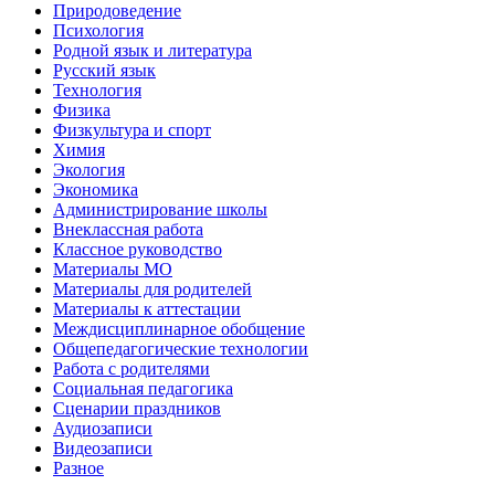
Природоведение
Психология
Родной язык и литература
Русский язык
Технология
Физика
Физкультура и спорт
Химия
Экология
Экономика
Администрирование школы
Внеклассная работа
Классное руководство
Материалы МО
Материалы для родителей
Материалы к аттестации
Междисциплинарное обобщение
Общепедагогические технологии
Работа с родителями
Социальная педагогика
Сценарии праздников
Аудиозаписи
Видеозаписи
Разное