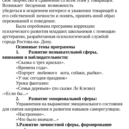
свое творчество в сравнении со всем этим у товарищей.
Возникает бесценная возможность
убедиться в искреннем интересе и уважении товарищей к
его собственной личности и понять, принять иной образ
переживаний и поведение.
Была опробована программа коррекции
психического развития младших школьников с помощью
арттерапии, разработанная психологической службой
города Ростова-на- Дону.
Основные темы nporpaммы
1. Развитие познавательной сферы,
внимания и наблюдательности:
«Сказка о трех красках».
«Времена года».
«Портрет любимого кота, собаки, рыбки».
«У нас сегодня праздник»
Уроки фантазии:
«Семья деревьев» (по сказке Ле Клезио)
-«Если бы...»
2. Развитие эмоциональной сферы:
Упражнения на выражение эмоцинального состояния
для снятия напряжения и развития навыков саморегуляции.
«Настроение».
«Что было вначале...»
3.Развитие личностной сферы, формирование