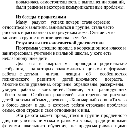
повысилась самостоятельность в выполнении заданий,
были решены некоторые коммуникативные проблемы.
Из беседы с родителями
Маму радуют успехи дочери: стала серьезно
относиться к занятиям, заниматься в группе, стала часто
рисовать и рассказывать по рисункам дома. Считает, что
занятия в группе помогли девочке в учебе.
Результаты психологической диагностики
Программа успешно прошла в коррекционном классе и
заинтересовала учителей начальной школы, у кого есть
неблагополучные дети.
Два раза в квартал мы проводили родительские
собрания, на которых знакомились с целями и формами
работы с детьми, читали лекции об особенностях
психического развития детей школьного возраста.
Многие были удивлены, огорчены, обрадованы, рассержены,
увидев работы своих детей. Главное, что равнодушных
было мало. Особенно родителей заинтересовали рисунки
детей на темы «Семья деревьев», «Кош марный сон», «Та чего
я боюсь днем» и др., в которых ребята отражали проблемы
семьи, свои страхи и свое отношение к ним.
Эта работа может проводиться в группе продленного
дня, где учитель не «зажат» рамками урока, традиционными
формами школьного обучения, не предусматриваю щими