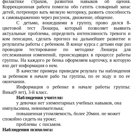
филактике страхов, развитии навыков об щения.
Коррекционная работа помогла обо гатить словарный запас
детей, потрениро вать мелкую моторику, развить способность
к самовыражению через рисунок, движение, общение.
С детьми, вошедшими в группу, прово дился 8-
цветовой тест Люшера, который позволяет выявить
актуальные проблемы, определить интенсивность тревоги и
ком пенсации, сделать прогноз на дальнейшее развитие и
результаты работы с ребенком. В конце курса с детьми еще раз
проводим тестирование по методике Люшера для
отслеживания изменений, происходящих в процессе работы
группы. На каждого ре бенка оформляем карточку, в которую
вхо дит информация о нем.
В качестве примера приведем результа ты наблюдения
за ребенком в начале рабо ты группы, по ее ходу и по ее
окончании.
Информация о ребенке в начале работы группы:
Вика(9 лет), 3-й класс.
Наблюдения учителя:
у девочки нет элементарных учебных навыков, она
импульсивна, невнимательна;
повышенная утомляемость, более 20мин. не может
спокойно сидеть на уроке;
проблемы с письмом.
Наблюдения психолога: