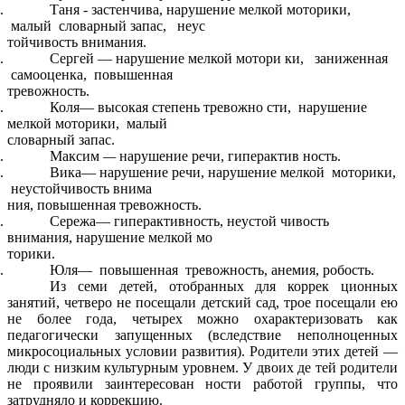
Таня - застенчива, нарушение мелкой моторики,
малый словарный запас, неус
тойчивость внимания.
Сергей — нарушение мелкой мотори ки, заниженная
самооценка, повышенная
тревожность.
Коля— высокая степень тревожно сти, нарушение
мелкой моторики, малый
словарный запас.
Максим
—
нарушение речи, гиперактив ность.
Вика— нарушение речи, нарушение мелкой моторики,
неустойчивость внима
ния, повышенная тревожность.
Сережа— гиперактивность, неустой чивость
внимания, нарушение мелкой мо
торики.
Юля— повышенная тревожность, анемия, робость.
Из семи детей, отобранных для коррек ционных
занятий, четверо не посещали детский сад, трое посещали ею
не более года, четырех можно охарактеризовать как
педагогически запущенных (вследствие неполноценных
микросоциальных условии развития). Родители этих детей —
люди с низким культурным уровнем. У двоих де тей родители
не проявили заинтересован ности работой группы, что
затрудняло и коррекцию.