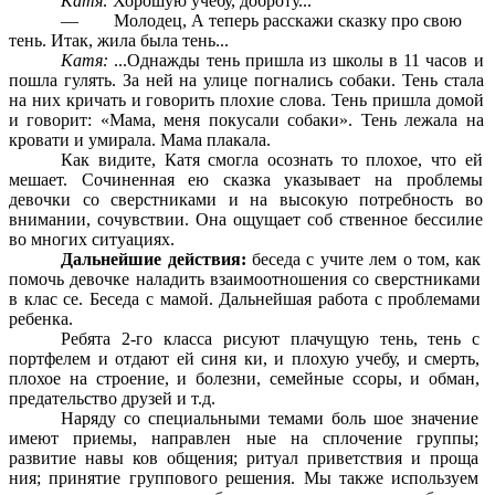
Катя:
Хорошую учебу, доброту...
— Молодец, А теперь расскажи сказку про свою
тень. Итак, жила была тень...
Катя:
...Однажды тень пришла из школы в 11 часов и
пошла гулять. За ней на улице погнались собаки. Тень стала
на них кричать и говорить плохие слова. Тень пришла домой
и говорит: «Мама, меня покусали собаки». Тень лежала на
кровати и умирала. Мама плакала.
Как видите, Катя смогла осознать то плохое, что ей
мешает. Сочиненная ею сказка указывает на проблемы
девочки со сверстниками и на высокую потребность во
внимании, сочувствии. Она ощущает соб ственное бессилие
во многих ситуациях.
Дальнейшие действия:
беседа с учите лем о том, как
помочь девочке наладить взаимоотношения со сверстниками
в клас се. Беседа с мамой. Дальнейшая работа с проблемами
ребенка.
Ребята 2-го класса рисуют плачущую тень, тень с
портфелем и отдают ей синя ки, и плохую учебу, и смерть,
плохое на строение, и болезни, семейные ссоры, и обман,
предательство друзей и т.д.
Наряду со специальными темами боль шое значение
имеют приемы, направлен ные на сплочение группы;
развитие навы ков общения; ритуал приветствия и проща
ния; принятие группового решения. Мы также используем