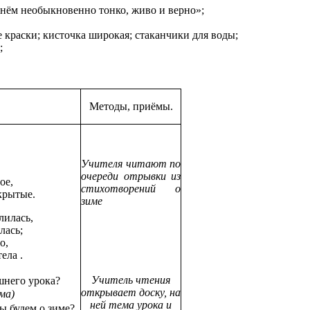
 нём необыкновенно тонко, живо и верно»;
 краски; кисточка широкая; стаканчики для воды;
;
Методы, приёмы.
Учителя читают по
очереди отрывки из
ое,
стихотворений о
крытые.
зиме
лилась,
лась;
о,
ела .
Учитель чтения
шнего урока?
открывает доску, на
ма)
ней тема урока и
ы будем о зиме?