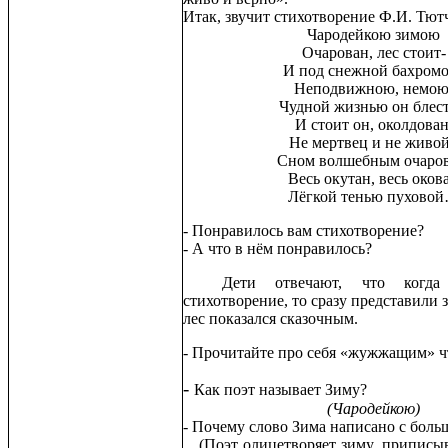
Итак, звучит стихотворение Ф.И. Тют
Чародейкою зимою
Очарован, лес стоит-
И под снежной бахром
Неподвижною, немою
Чудной жизнью он блест
И стоит он, околдован
Не мертвец и не живой
Сном волшебным очаров
Весь окутан, весь оков
Лёгкой тенью пухово
- Понравилось вам стихотворение?
- А что в нём понравилось?
Дети отвечают, что когда 
стихотворение, то сразу представили 
лес показался сказочным.
- Прочитайте про себя «жужжащим» ч
-
Как поэт называет Зиму?
(Чародейкою)
- Почему слово Зима написано с боль
(Поэт олицетворяет зиму, приписыв