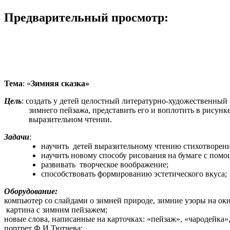
Предварительный просмотр:
Тема
: «
Зимняя сказка»
Цель
: создать у детей целостный литературно-художественный 
зимнего пейзажа, представить его и воплотить в рисунке
выразительном чтении.
Задачи
:
научить детей выразительному чтению стихотворен
научить новому способу рисования на бумаге с помо
развивать творческое воображение;
способствовать формированию эстетического вкуса;
Оборудование:
компьютер со слайдами о зимней природе, зимние узоры на окн
картина с зимним пейзажем;
новые слова, написанные на карточках: «пейзаж», «чародейка»,
портрет Ф.И.Тютчева;