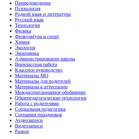
Природоведение
Психология
Родной язык и литература
Русский язык
Технология
Физика
Физкультура и спорт
Химия
Экология
Экономика
Администрирование школы
Внеклассная работа
Классное руководство
Материалы МО
Материалы для родителей
Материалы к аттестации
Междисциплинарное обобщение
Общепедагогические технологии
Работа с родителями
Социальная педагогика
Сценарии праздников
Аудиозаписи
Видеозаписи
Разное