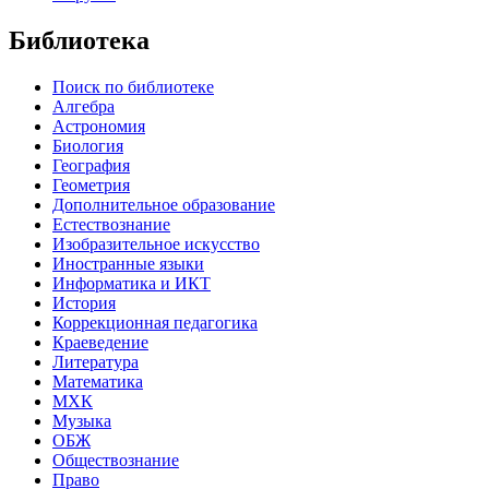
Библиотека
Поиск по библиотеке
Алгебра
Астрономия
Биология
География
Геометрия
Дополнительное образование
Естествознание
Изобразительное искусство
Иностранные языки
Информатика и ИКТ
История
Коррекционная педагогика
Краеведение
Литература
Математика
МХК
Музыка
ОБЖ
Обществознание
Право