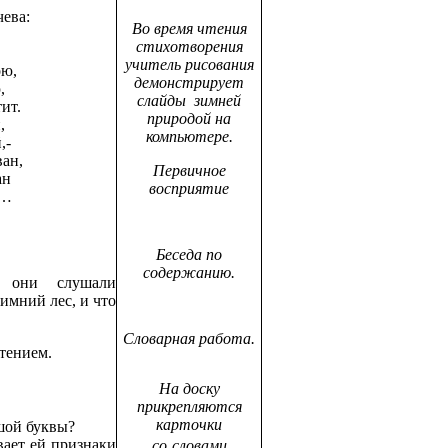
чева:
Во время чтения
стихотворения
учитель рисования
ою,
демонстрирует
,
слайды зимней
ит.
природой на
,
компьютере.
,-
ан,
Первичное
ан
восприятие
й…
Беседа по
содержанию.
они слушали
зимний лес, и что
Словарная работа.
тением.
На доску
прикрепляются
карточки
шой буквы?
ает ей признаки
со
словами