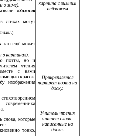
картина с зимним
 о зиме)
.
пейзажем
назвали
«Зимняя
в стихах могут
этами
.)
А кто ещё может
 в картинах)
.
ко поэты, но и
чителем чтения
вместе с вами
 помощью красок.
Прикрепляется
бу изображения
портрет поэта на
доску.
ихотворением
, современника
а.
Учитель чтения
читает слова,
ь слова, которые
написанные на
ев:
доске.
новенно тонко,