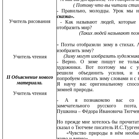
( Потому что вы читали стихи
- Правильно, молодцы. Урок мы 
сказка».
Учитель рисования
- Как называют людей, которые 
отобразить мир?
(Таких людей называют по
-
Поэты отобразили зиму в стихах. 
изобразить зиму?
(Зиму могут изобразить художники
Учитель чтения
- Верно. О зиме пишут не толь
художники. Вот поэтому мы с у
решили объединить усилия, и 
II Объяснение нового
попробуем описать зиму словами и с
материала.
Я научу вас оригинальному спосо
зимней природы.
Учитель чтения
- А я познакомлю вас со ст
замечательного русского поэта
Пушкина – Фёдора Ивановича Тютчев
Но прежде мне хотелось бы прочитат
сказал о Тютчеве писатель И.С.Турген
«Чувство природы в нём необык
живо и верно».