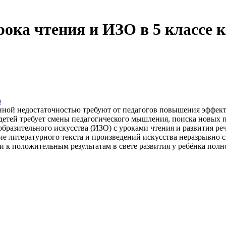
рока чтения и ИЗО в 5 классе
а
нной недостаточностью требуют от педагогов повышения эффект
 детей требует смены педагогического мышления, поиска новых 
разительного искусства (ИЗО) с уроками чтения и развития ре
 литературного текста и произведений искусства неразрывно свя
и к положительным результатам в свете развития у ребёнка полн