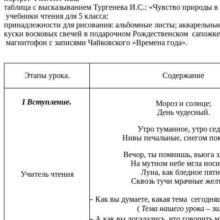
таблица с высказыванием Тургенева И.С.: «Чувство природы в
учебники чтения для 5 класса;
принадлежности для рисования: альбомные листы; акварельные
куски восковых свечей в подарочном Рождественском сапожке
магнитофон с записями Чайковского «Времена года».
Этапы урока.
Содержание
.
I Вступление
Мороз и солнце;
День чудесный.
Утро туманное, утро сед
Нивы печальные, снегом по
Вечор, ты помнишь, вьюга з
На мутном небе мгла носи
Луна, как бледное пятн
Учитель чтения
Сквозь тучи мрачные желт
-
Как вы думаете, какая тема сегодня
(
Тема нашего урока – зи
-
А как вы догадались, что говорить м