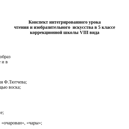
Конспект интегрированного урока
чтения и изобразительного искусства в 5 классе
коррекционной школы VIII вида
образ
 и в
ия Ф.Тютчева;
щью воска;
е;
 «очарован», «чары»;