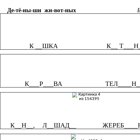
Де-тё-ны-ши жи-вот-ных
Б
К __ШКА
К__ Т___Н
К___Р___ВА
ТЕЛ____Н_
К__Н__, Л__ШАД__
ЖЕРЕБ____