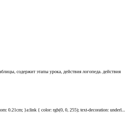
аблицы, содержит этапы урока, действия логопеда. действия
1cm; }a:link { color: rgb(0, 0, 255); text-decoration: underl...