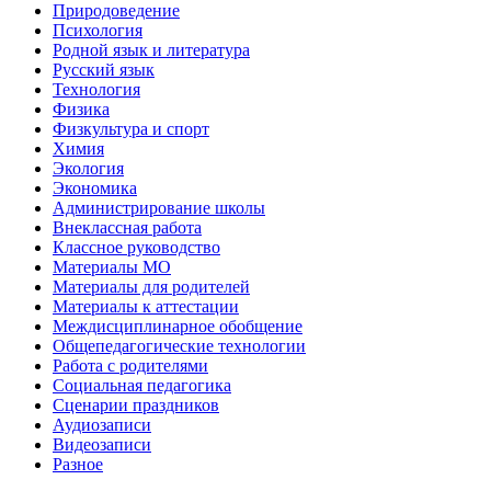
Природоведение
Психология
Родной язык и литература
Русский язык
Технология
Физика
Физкультура и спорт
Химия
Экология
Экономика
Администрирование школы
Внеклассная работа
Классное руководство
Материалы МО
Материалы для родителей
Материалы к аттестации
Междисциплинарное обобщение
Общепедагогические технологии
Работа с родителями
Социальная педагогика
Сценарии праздников
Аудиозаписи
Видеозаписи
Разное