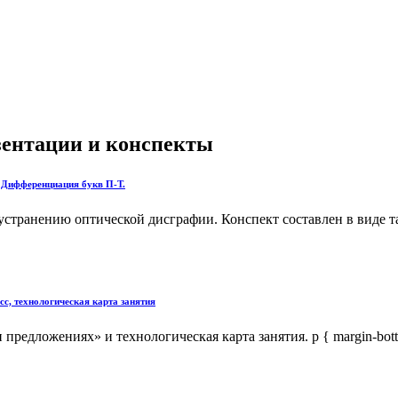
езентации и конспекты
 Дифференциация букв П-Т.
 устранению оптической дисграфии. Конспект составлен в виде т
сс, технологическая карта занятия
дложениях» и технологическая карта занятия. p { margin-bottom: 0.2