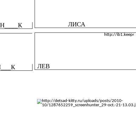
ЛИСА
_Н____К
ЛЕВ
Н___К