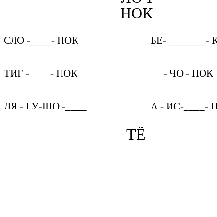
НОК
СЛО -____- НОК
БЕ- _______- 
ТИГ -____- НОК
__ - ЧО - НОК
ЛЯ - ГУ-ШО -____
А - ИС-____- 
ТЁ