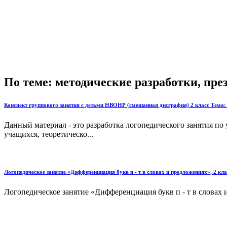
По теме: методические разработки, пр
Конспект группового занятия с детьми НВОНР (смешанная дисграфия) 2 класс Тема:
Данный материал - это разработка логопедического занятия по
учащихся, теоретическо...
Логопедическое занятие «Дифференциация букв п - т в словах и предложениях», 2 кла
Логопедическое занятие «Дифференциация букв п - т в словах и пре