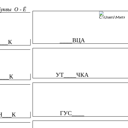
уквы О - Ё
____ВЦА
___К
УТ____ЧКА
___К
ГУС____
Н___К