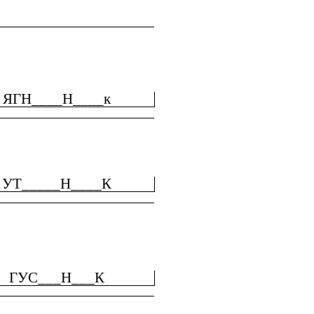
ЯГН____Н____к
УТ_____Н____К
ГУС___Н___К