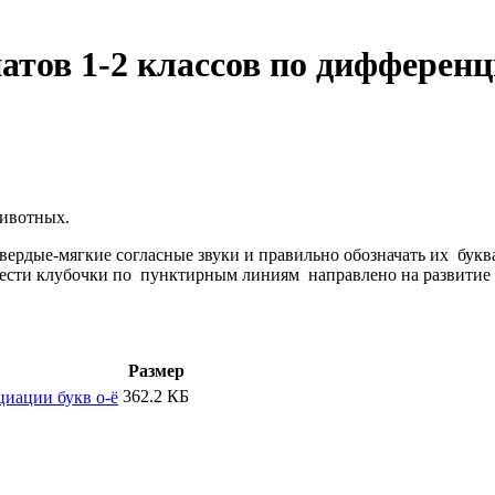
атов 1-2 классов по дифферен
животных.
ердые-мягкие согласные звуки и правильно обозначать их буква
вести клубочки по пунктирным линиям направлено на развитие
Размер
362.2 КБ
циации букв о-ё