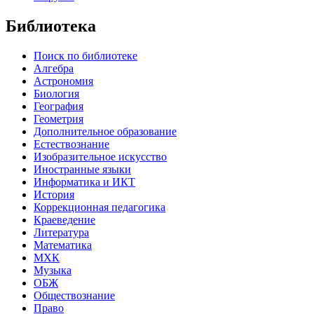
Библиотека
Поиск по библиотеке
Алгебра
Астрономия
Биология
География
Геометрия
Дополнительное образование
Естествознание
Изобразительное искусство
Иностранные языки
Информатика и ИКТ
История
Коррекционная педагогика
Краеведение
Литература
Математика
МХК
Музыка
ОБЖ
Обществознание
Право