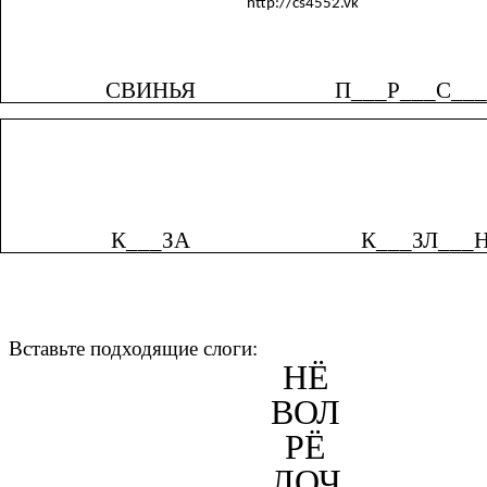
СВИНЬЯ
П___Р___С__
К___ЗА
К___ЗЛ___
Вставьте подходящие слоги:
НЁ
ВОЛ
РЁ
ЛОЧ