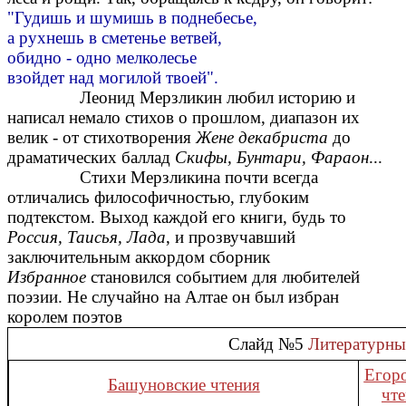
"Гудишь и шумишь в поднебесье,
а рухнешь в сметенье ветвей,
обидно - одно мелколесье
взойдет над могилой твоей".
Леонид Мерзликин любил историю и
написал немало стихов о прошлом, диапазон их
велик - от стихотворения
Жене декабриста
до
драматических баллад
Скифы, Бунтари, Фараон
...
Стихи Мерзликина почти всегда
отличались философичностью, глубоким
подтекстом. Выход каждой его книги, будь то
Россия, Таисья, Лада
, и прозвучавший
заключительным аккордом сборник
Избранное
становился событием для любителей
поэзии. Не случайно на Алтае он был избран
королем поэтов
Слайд №5
Литературны
Егор
Башуновские чтения
чт