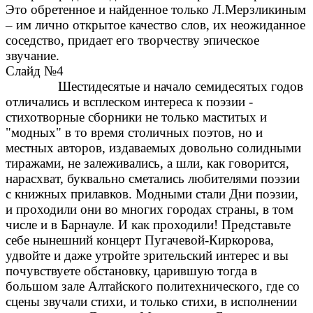
Это обретенное и найденное только Л.Мерзликиным
– им лично открытое качество слов, их неожиданное
соседство, придает его творчеству эпическое
звучание.
Слайд №4
Шестидесятые и начало семидесятых годов
отличались и всплеском интереса к поэзии -
стихотворные сборники не только маститых и
"модных" в то время столичных поэтов, но и
местных авторов, издаваемых довольно солидными
тиражами, не залеживались, а шли, как говорится,
нарасхват, буквально сметались любителями поэзии
с книжных прилавков. Модными стали Дни поэзии,
и проходили они во многих городах страны, в том
числе и в Барнауле. И как проходили! Представьте
себе нынешний концерт Пугачевой-Киркорова,
удвойте и даже утройте зрительский интерес и вы
почувствуете обстановку, царившую тогда в
большом зале Алтайского политехнического, где со
сцены звучали стихи, и только стихи, в исполнении