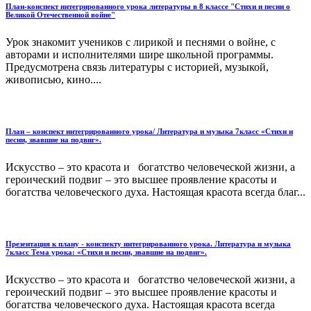
План-конспект интегрированного урока литературы в 8 классе "Стихи и песни о
Великой Отечественной войне"
Урок знакомит учеников с лирикой и песнями о войне, с
авторами и исполнителями шире школьной программы.
Предусмотрена связь литературы с историей, музыкой,
живописью, кино....
План – конспект интегрированного урока/ Литература и музыка 7класс «Стихи и
песни, звавшие на подвиг».
Искусство – это красота и богатство человеческой жизни, а
героический подвиг – это высшее проявление красоты и
богатства человеческого духа. Настоящая красота всегда благ...
Презентация к плану - конспекту интегрированного урока. Литература и музыка
7класс Тема урока: «Стихи и песни, звавшие на подвиг».
Искусство – это красота и богатство человеческой жизни, а
героический подвиг – это высшее проявление красоты и
богатства человеческого духа. Настоящая красота всегда