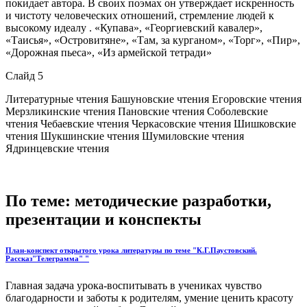
покидает автора. В своих поэмах он утверждает искренность
и чистоту человеческих отношений, стремление людей к
высокому идеалу . «Купава», «Георгиевский кавалер»,
«Таисья», «Островитяне», «Там, за курганом», «Торг», «Пир»,
«Дорожная пьеса», «Из армейской тетради»
Слайд 5
Литературные чтения Башуновские чтения Егоровские чтения
Мерзликинские чтения Пановские чтения Соболевские
чтения Чебаевские чтения Черкасовские чтения Шишковские
чтения Шукшинские чтения Шумиловские чтения
Ядринцевские чтения
По теме: методические разработки,
презентации и конспекты
План-конспект открытого урока литературы по теме "К.Г.Паустовский.
Рассказ"Телеграмма" "
Главная задача урока-воспитывать в учениках чувство
благодарности и заботы к родителям, умение ценить красоту