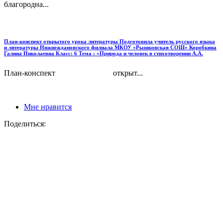
благородна...
План-конспект открытого урока литературы Подготовила учитель русского языка
и литературы Нижнеждановского филиала МКОУ «Рышковская СОШ» Коробкина
Галина Николаевна Класс: 6 Тема : «Природа и человек в стихотворении А.А.
План-конспект открыт...
Мне нравится
Поделиться: