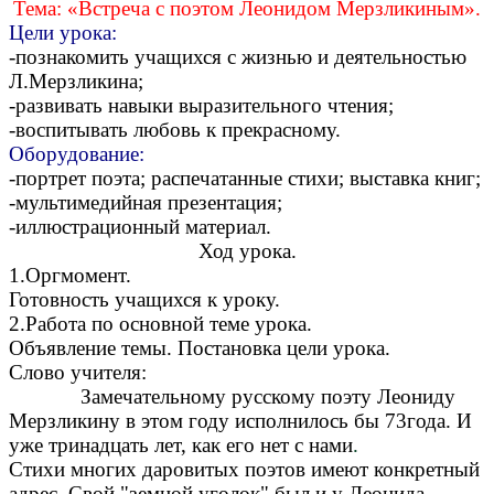
Тема: «Встреча с поэтом Леонидом Мерзликиным».
Цели урока:
-познакомить учащихся с жизнью и деятельностью
Л.Мерзликина;
-развивать навыки выразительного чтения;
-воспитывать любовь к прекрасному.
Оборудование:
-портрет поэта; распечатанные стихи; выставка книг;
-мультимедийная презентация;
-иллюстрационный материал.
Ход урока.
1.Оргмомент.
Готовность учащихся к уроку.
2.Работа по основной теме урока.
Объявление темы. Постановка цели урока.
Слово учителя:
Замечательному русскому поэту Леониду
Мерзликину в этом году исполнилось бы 73года. И
уже тринадцать лет, как его нет с нами
.
Стихи многих даровитых поэтов имеют конкретный
адрес. Свой "земной уголок" был и у Леонида