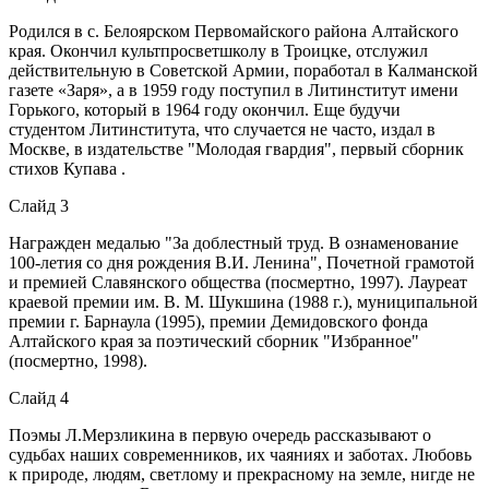
Родился в с. Белоярском Первомайского района Алтайского
края. Окончил культпросветшколу в Троицке, отслужил
действительную в Советской Армии, поработал в Калманской
газете «Заря», а в 1959 году поступил в Литинститут имени
Горького, который в 1964 году окончил. Еще будучи
студентом Литинститута, что случается не часто, издал в
Москве, в издательстве "Молодая гвардия", первый сборник
стихов Купава .
Слайд 3
Награжден медалью "За доблестный труд. В ознаменование
100-летия со дня рождения В.И. Ленина", Почетной грамотой
и премией Славянского общества (посмертно, 1997). Лауреат
краевой премии им. В. М. Шукшина (1988 г.), муниципальной
премии г. Барнаула (1995), премии Демидовского фонда
Алтайского края за поэтический сборник "Избранное"
(посмертно, 1998).
Слайд 4
Поэмы Л.Мерзликина в первую очередь рассказывают о
судьбах наших современников, их чаяниях и заботах. Любовь
к природе, людям, светлому и прекрасному на земле, нигде не