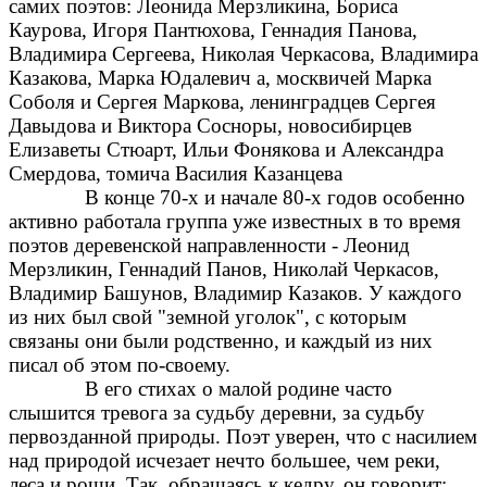
самих поэтов: Леонида Мерзликина, Бориса
Каурова, Игоря Пантюхова, Геннадия Панова,
Владимира Сергеева, Николая Черкасова, Владимира
Казакова, Марка Юдалевич а, москвичей Марка
Соболя и Сергея Маркова, ленинградцев Сергея
Давыдова и Виктора Сосноры, новосибирцев
Елизаветы Стюарт, Ильи Фонякова и Александра
Смердова, томича Василия Казанцева
В конце 70-х и начале 80-х годов особенно
активно работала группа уже известных в то время
поэтов деревенской направленности - Леонид
Мерзликин, Геннадий Панов, Николай Черкасов,
Владимир Башунов, Владимир Казаков. У каждого
из них был свой "земной уголок", с которым
связаны они были родственно, и каждый из них
писал об этом по-своему.
В его стихах о малой родине часто
слышится тревога за судьбу деревни, за судьбу
первозданной природы. Поэт уверен, что с насилием
над природой исчезает нечто большее, чем реки,
леса и рощи. Так, обращаясь к кедру, он говорит: