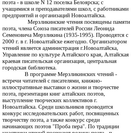
поэта - в школе N 12 поселка Белоярска; с
учащимися и преподавателями школ, с работниками
предприятий и организаций Новоалтайска.
Мерзликинские чтения посвящены памяти
поэта, члена Союза писателей России
Леонида
Семеновича Мерзликина (1935-1995)
. Проводятся с
2000 г. в
г. Новоалтайске
ежегодно. Организатором
чтений является администрация г.Новоалтайска,
Управление по культуре Алтайского края, Алтайская
краевая писательская организация, центральная
городская библиотека.
В программе Мерзликинских чтений -
встречи читателей с писателями, книжно-
иллюстративные выставки о жизни и творчестве
поэта, презентации книг алтайских поэтов,
выступление творческих коллективов г.
Новоалтайска. Среди школьников проводится
конкурс исследовательских работ, посвященных
творчеству поэта, а также конкурс среди
начинающих поэтов "Проба пера". По традиции
участники чтений посещают родину поэта - п.