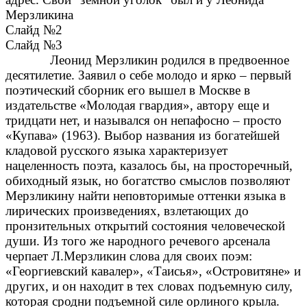
Мерзликина
Слайд №2
Слайд №3
Леонид Мерзликин родился в предвоенное
десятилетие. Заявил о себе молодо и ярко – первый
поэтический сборник его вышел в Москве в
издательстве «Молодая гвардия», автору еще и
тридцати нет, и назывался он непафосно – просто
«Купава» (1963). Выбор названия из богатейшей
кладовой русского языка характеризует
нацеленность поэта, казалось бы, на просторечный,
обиходный язык, но богатство смыслов позволяют
Мерзликину найти неповторимые оттенки языка в
лирических произведениях, взлетающих до
пронзительных открытий состояния человеческой
души. Из того же народного речевого арсенала
черпает Л.Мерзликин слова для своих поэм:
«Георгиевский кавалер», «Таисья», «Островитяне» и
других, и он находит в тех словах подъемную силу,
которая сродни подъемной силе орлиного крыла.