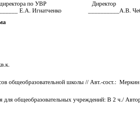
ктора по УВР Директор
Е.А. Игнатченко __________А.В. Че
ма
в.к.
ов общеобразовательной школы // Авт.-сост.: Меркин Г.
ия для общеобразовательных учреждений: В 2 ч./ Автор