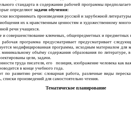
ельного стандарта в содержании рабочей программы предполагает
торые определяют
задачи обучения:
ески воспринимать произведения русской и зарубежной литературы
иобщения их к нравственным ценностям и художественному много
нной речи учащихся.
ие и совершенствование ключевых, общепредметных и предметных 
рабочая программа предусматривает предусматривает следующу
лизуется модифицированная программа, исходным материалом для 
 минимальному объёму содержания образования по литературе, в 
оектированы цели, задачи.
енности труда писателя, его позиция, изображение человека как в
оводится в конце учебного года.
 по развитию речи: словарная работа, различные виды пересказ
ь, списки произведений для самостоятельно чтения.
Тематическое планирование