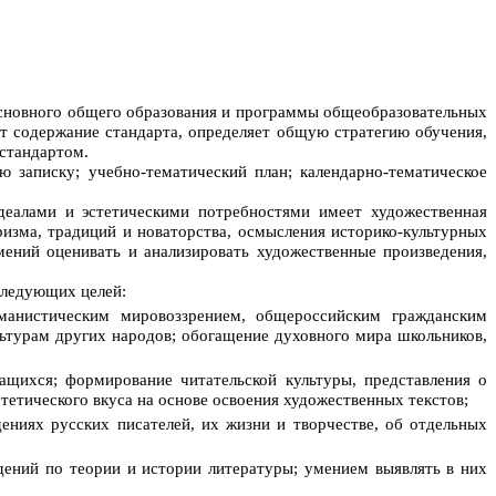
 основного общего образования и программы общеобразовательных
ет содержание стандарта, определяет общую стратегию обучения,
 стандартом.
 записку; учебно-тематический план; календарно-тематическое
деалами и эстетическими потребностями имеет художественная
ризма, традиций и новаторства, осмысления историко-культурных
мений оценивать и анализировать художественные произведения,
следующих целей:
уманистическим мировоззрением, общероссийским гражданским
ультурам других народов; обогащение духовного мира школьников,
ащихся; формирование читательской культуры, представления о
тетического вкуса на основе освоения художественных текстов;
ениях русских писателей, их жизни и творчестве, об отдельных
дений по теории и истории литературы; умением выявлять в них