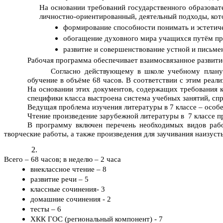
На основании требований государственного образоват
личностно-ориентированный, деятельный подходы, ко
формирование способности понимать и эстетич
обогащение духовного мира учащихся путём пр
развитие и совершенствование устной и письме
Рабочая программа обеспечивает взаимосвязанное развит
Согласно действующему в школе учебному плану 
обучение в объёме 68 часов. В соответствии с этим реа
На основании этих документов, содержащих требования к
специфики класса выстроена система учебных занятий, спр
Ведущая проблема изучения литературы в 7 классе – особ
Чтение произведение зарубежной литературы в 7 классе пр
В программу включен перечень необходимых видов работ
творческие работы, а также произведения для заучивания наизуст
Всего – 68 часов; в неделю – 2 часа
внеклассное чтение – 8
развитие речи – 5
классные сочинения- 3
домашние сочинения - 2
тесты – 6
ХКК ГОС (региональный компонент) - 7