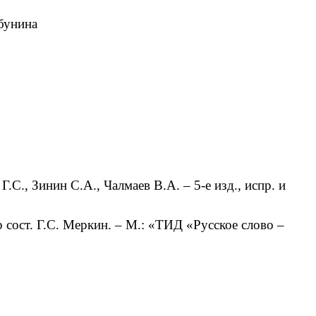
бунина
С., Зинин С.А., Чалмаев В.А. – 5-е изд., испр. и
 сост. Г.С. Меркин. – М.: «ТИД «Русское слово –