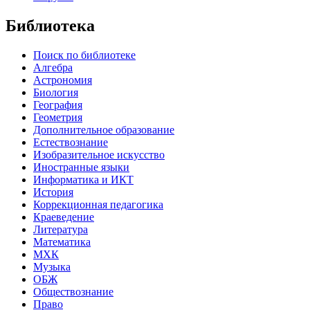
Библиотека
Поиск по библиотеке
Алгебра
Астрономия
Биология
География
Геометрия
Дополнительное образование
Естествознание
Изобразительное искусство
Иностранные языки
Информатика и ИКТ
История
Коррекционная педагогика
Краеведение
Литература
Математика
МХК
Музыка
ОБЖ
Обществознание
Право