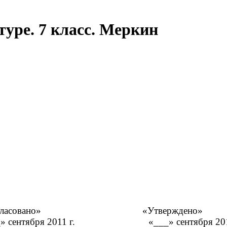
уре. 7 класс. Меркин
«Согласовано» «Утверждено»
1 г «___» сентября 2011 г. «___» 