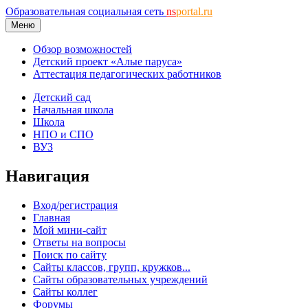
Образовательная социальная сеть
ns
portal.ru
Меню
Обзор возможностей
Детский проект «Алые паруса»
Аттестация педагогических работников
Детский сад
Начальная школа
Школа
НПО и СПО
ВУЗ
Навигация
Вход/регистрация
Главная
Мой мини-сайт
Ответы на вопросы
Поиск по сайту
Сайты классов, групп, кружков...
Сайты образовательных учреждений
Сайты коллег
Форумы