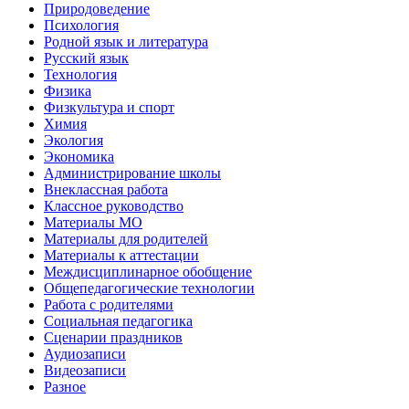
Природоведение
Психология
Родной язык и литература
Русский язык
Технология
Физика
Физкультура и спорт
Химия
Экология
Экономика
Администрирование школы
Внеклассная работа
Классное руководство
Материалы МО
Материалы для родителей
Материалы к аттестации
Междисциплинарное обобщение
Общепедагогические технологии
Работа с родителями
Социальная педагогика
Сценарии праздников
Аудиозаписи
Видеозаписи
Разное