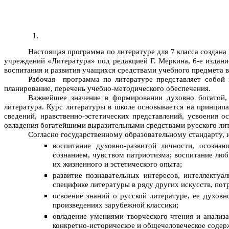
Настоящая программа по литературе для 7 класса создан
учреждений «Литература» под редакцией Г. Меркина, 6-е издани
воспитания и развития учащихся средствами учебного предмета в
Рабочая программа по литературе представляет собой ц
планирование, перечень учебно-методического обеспечения.
Важнейшее значение в формировании духовно богатой,
литература. Курс литературы в школе основывается на принципа
сведений, нравственно-эстетических представлений, усвоения 
овладения богатейшими выразительными средствами русского лит
Согласно государственному образовательному стандарту, 
воспитание духовно-развитой личности, осозн
сознанием, чувством патриотизма; воспитание люб
их жизненного и эстетического опыта;
развитие
познавательных интересов, интеллектуа
специфике литературы в ряду других искусств, пот
освоение знаний о русской литературе, ее духов
произведениях зарубежной классики;
овладение умениями творческого чтения и анализ
конкретно-историческое и общечеловеческое содер