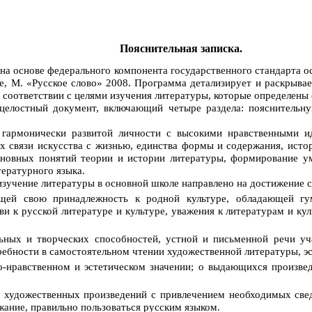
Пояснительная записка.
а на основе федерального компонента государственного стандарта
е, М. «Русское слово» 2008. Программа детализирует и раскрыва
 соответствии с целями изучения литературы, которые определены
елостный документ, включающий четыре раздела: пояснительную
 гармонически развитой личности с высокими нравственными и
х связи искусства с жизнью, единства формы и содержания, исто
основных понятий теории и истории литературы, формирование у
ературного языка.
изучение литературы в основной школе направлено на достижение 
ающей свою принадлежность к родной культуре, обладающей г
ви к русской литературе и культуре, уважения к литературам и к
льных и творческих способностей, устной и письменной речи уч
ребности в самостоятельном чтении художественной литературы, эс
но-нравственном и эстетическом значении; о выдающихся произвед
а художественных произведений с привлечением необходимых све
жание, правильно пользоваться русским языком.