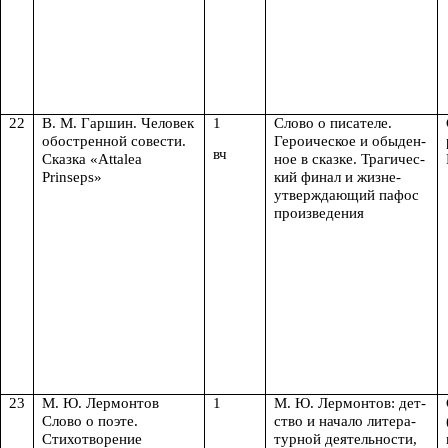
22
В. М. Гаршин. Человек
1
Слово о писателе.
обостренной совести.
Героическое и обыден-
вч
Сказка «Attalea
ное в сказке. Трагичес-
Prinseps»
кий финал и жизне-
утверждающий пафос
произведения
23
М. Ю. Лермонтов
1
М. Ю. Лермонтов: дет-
Слово о поэте.
ство и начало литера-
Стихотворение
турной деятельности,