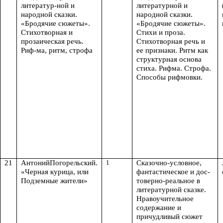
литератур-ной и
литературной и
народной сказки.
народной сказки.
«Бродячие сюжеты».
«Бродячие сюжеты».
Стихотворная и
Стихи и проза.
прозаическая речь.
Стихотворная речь и
Риф-ма, ритм, строфа
ее признаки. Ритм как
структурная основа
стиха. Рифма. Строфа.
Способы рифмовки.
21
АнтонийПогорельский.
1
Сказочно-условное,
«Черная курица, или
фантастическое и дос-
Подземные жители»
товерно-реальное в
литературной сказке.
Нравоучительное
содержание и
причудливый сюжет