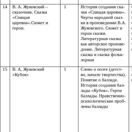
14
В. А. Жуковский –
1
История создания ска-
сказочник. Сказка
зки «Спящая царевна».
«Спящая
Черты народной сказ-
царевна».Сюжет и
ки в произведении В.А.
герои.
Жуковского. Сюжет и
герои сказки.
Литературная сказка
как авторское произве-
дение. Литературная
сказка и сказка фольк-
лорная
15
В. А. Жуковский
1
Слово о поэте (детст-
«Кубок»
во, начало творчества).
Понятие о балладе.
История создания бал-
лады «Кубок». Герои
баллады. Нравственно-
психологические проб-
лемы баллады