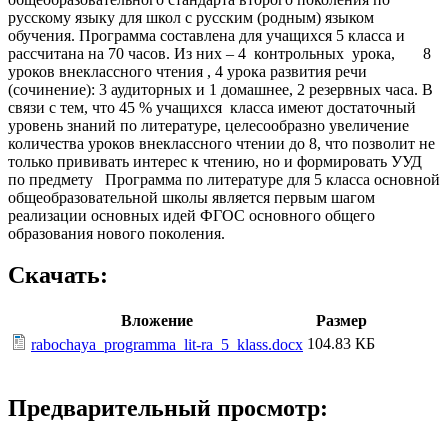
русскому языку для школ с русским (родным) языком
обучения. Программа составлена для учащихся 5 класса и
рассчитана на 70 часов. Из них – 4 контрольных урока, 8
уроков внеклассного чтения , 4 урока развития речи
(сочинение): 3 аудиторных и 1 домашнее, 2 резервных часа. В
связи с тем, что 45 % учащихся класса имеют достаточный
уровень знаний по литературе, целесообразно увеличение
количества уроков внеклассного чтении до 8, что позволит не
только прививать интерес к чтению, но и формировать УУД
по предмету Программа по литературе для 5 класса основной
общеобразовательной школы является первым шагом
реализации основных идей ФГОС основного общего
образования нового поколения.
Скачать:
Вложение
Размер
104.83 КБ
rabochaya_programma_lit-ra_5_klass.docx
Предварительный просмотр: