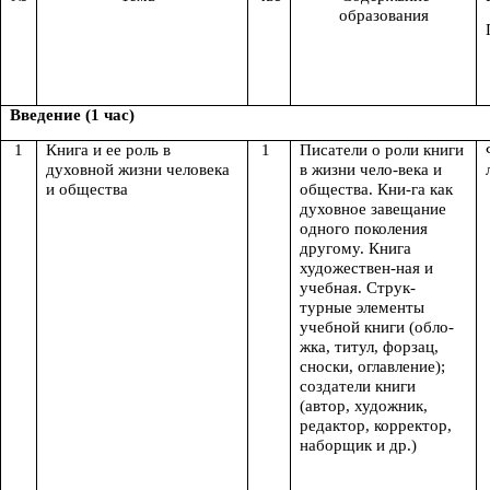
образования
Введение (1 час)
1
Книга и ее роль в
1
Писатели о роли книги
духовной жизни человека
в жизни чело-века и
и общества
общества. Кни-га как
духовное завещание
одного поколения
другому. Книга
художествен-ная и
учебная. Струк-
турные элементы
учебной книги (обло-
жка, титул, форзац,
сноски, оглавление);
создатели книги
(автор, художник,
редактор, корректор,
наборщик и др.)