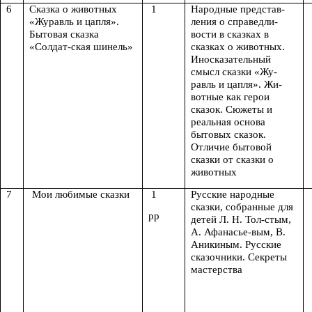
6
Сказка о животных
1
Народные представ-
«Журавль и цапля».
ления о справедли-
Бытовая сказка
вости в сказках в
«Солдат-ская шинель»
сказках о животных.
Иносказательный
смысл сказки «Жу-
равль и цапля». Жи-
вотные как герои
сказок. Сюжеты и
реальная основа
бытовых сказок.
Отличие бытовой
сказки от сказки о
животных
7
Мои любимые сказки
1
Русские народные
сказки, собранные для
рр
детей Л. Н. Тол-стым,
А. Афанасье-вым, В.
Аникиным. Русские
сказочники. Секреты
мастерства