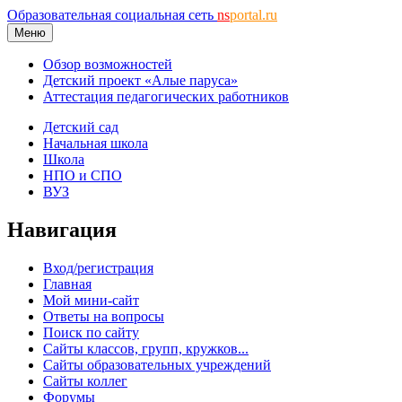
Образовательная социальная сеть
ns
portal.ru
Меню
Обзор возможностей
Детский проект «Алые паруса»
Аттестация педагогических работников
Детский сад
Начальная школа
Школа
НПО и СПО
ВУЗ
Навигация
Вход/регистрация
Главная
Мой мини-сайт
Ответы на вопросы
Поиск по сайту
Сайты классов, групп, кружков...
Сайты образовательных учреждений
Сайты коллег
Форумы