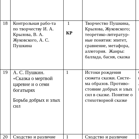
18
Контрольная рабо-та
1
Творчество Пушкина,
по творчеству И. А.
Крылова, Жуковского;
КР
Крылова, В. А.
теоретико-литератур-
Жуковского, А. С.
ные понятия: эпитет,
Пушкина
сравнение, метафора,
аллегория. Жанры:
баллада, басня, сказка
19
А. С. Пушкин.
1
Истоки рождения
сюжета сказки. Систе-
«Сказка о мертвой
ма образов. Противо-
царевне и о семи
стояние добрых и злых
богатырях
сил в сказке. Понятие о
Борьба добрых и злых
стихотворной сказке
сил
20
Сходство и различие
1
Сходство и различие