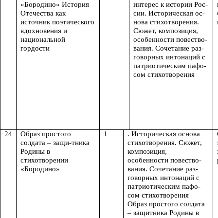
«Бородино» История
интерес к истории Рос-
Отечества как
сии. Историческая ос-
источник поэтического
нова стихотворения.
вдохновения и
Сюжет, композиция,
национальной
особенности повество-
гордости
вания. Сочетание раз-
говорных интонаций с
патриотическим пафо-
сом стихотворения
24
Образ простого
1
. Историческая основа
солдата – защи-тника
стихотворения. Сюжет,
Родины в
композиция,
стихотворении
особенности повество-
«Бородино»
вания. Сочетание раз-
говорных интонаций с
патриотическим пафо-
сом стихотворения
Образ простого солдата
– защитника Родины в