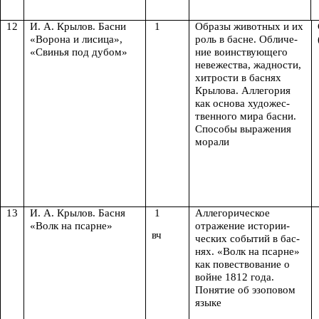
12
И. А. Крылов. Басни
1
Образы животных и их
«Ворона и лисица»,
роль в басне. Обличе-
«Свинья под дубом»
ние воинствующего
невежества, жадности,
хитрости в баснях
Крылова. Аллегория
как основа художес-
твенного мира басни.
Способы выражения
морали
13
И. А. Крылов. Басня
1
Аллегорическое
«Волк на псарне»
отражение истории-
вч
ческих событий в бас-
нях. «Волк на псарне»
как повествование о
войне 1812 года.
Понятие об эзоповом
языке