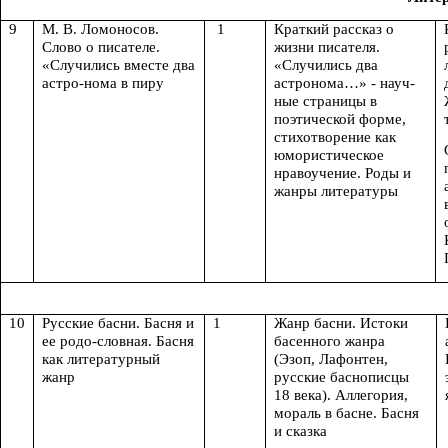
9
М. В. Ломоносов.
1
Краткий рассказ о
Слово о писателе.
жизни писателя.
«Случились вместе два
«Случились два
астро-нома в пиру
астронома…» - науч-
ные страницы в
поэтической форме,
стихотворение как
юмористическое
нравоучение. Роды и
жанры литературы
10
Русские басни. Басня и
1
Жанр басни. Истоки
ее родо-словная. Басня
басенного жанра
как литературный
(Эзоп, Лафонтен,
жанр
русские баснописцы
18 века). Аллегория,
мораль в басне. Басня
и сказка