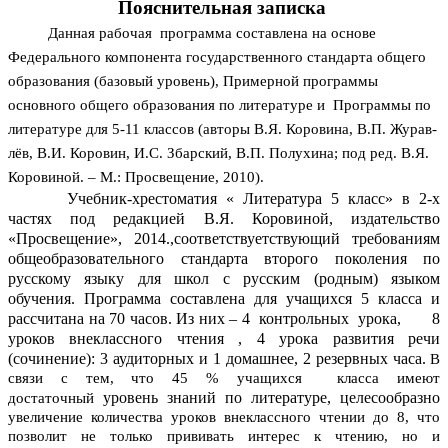
Пояснительная записка
Данная рабочая программа составлена на основе
Федерального компонента государственного стандарта общего
образования (базовый уровень), Примерной программы
основного общего образования по литературе и Программы по
литературе для 5-11 классов (авторы В.Я. Коровина, В.П. Журав-
лёв, В.И. Коровин, И.С. Збарский, В.П. Полухина; под ред. В.Я.
Коровиной. – М.: Просвещение, 2010).
Учебник-хрестоматия « Литература 5 класс» в 2-х
частях под редакцией В.Я. Коровиной, издательство
«Просвещение», 2014.,соответствуетствующий требованиям
общеобразовательного стандарта второго поколения по
русскому языку для школ с русским (родным) языком
обучения. Программа составлена для учащихся 5 класса и
рассчитана на 70 часов. Из них – 4 контрольных урока, 8
уроков внеклассного чтения , 4 урока развития речи
(сочинение): 3 аудиторных и 1 домашнее, 2 резервных часа.
В
связи с тем, что 45 % учащихся класса имеют
уровень знаний по литературе, целесообразно
достаточный
увеличение количества уроков внеклассного чтении до 8, что
позволит не только прививать интерес к чтению, но и