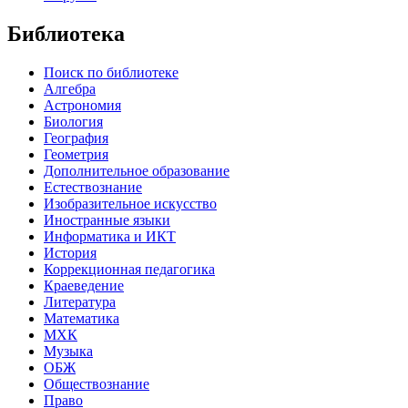
Библиотека
Поиск по библиотеке
Алгебра
Астрономия
Биология
География
Геометрия
Дополнительное образование
Естествознание
Изобразительное искусство
Иностранные языки
Информатика и ИКТ
История
Коррекционная педагогика
Краеведение
Литература
Математика
МХК
Музыка
ОБЖ
Обществознание
Право