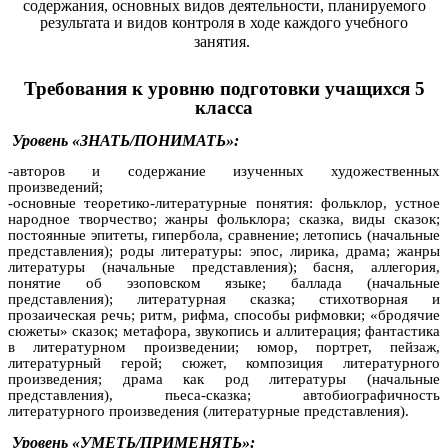
содержания, основных видов деятельности, планируемого
результата и видов контроля в ходе каждого учебного
занятия.
Требования к уровню подготовки учащихся 5
класса
Уровень «ЗНАТЬ/ПОНИМАТЬ»:
-авторов и содержание изученных художественных
произведений;
-основные теоретико-литературные понятия: фольклор, устное
народное творчество; жанры фольклора; сказка, виды сказок;
постоянные эпитеты, гипербола, сравнение; летопись (начальные
представления); роды литературы: эпос, лирика, драма; жанры
литературы (начальные представления); басня, аллегория,
понятие об эзоповском языке; баллада (начальные
представления); литературная сказка; стихотворная и
прозаическая речь; ритм, рифма, способы рифмовки; «бродячие
сюжеты» сказок; метафора, звукопись и аллитерация; фантастика
в литературном произведении; юмор, портрет, пейзаж,
литературный герой; сюжет, композиция литературного
произведения; драма как род литературы (начальные
представления), пьеса-сказка; автобиографичность
литературного произведения (литературные представления).
Уровень «УМЕТЬ/ПРИМЕНЯТЬ»: