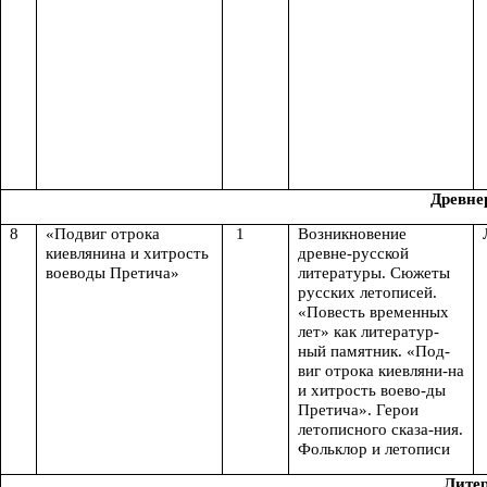
Древнер
8
«Подвиг отрока
1
Возникновение
киевлянина и хитрость
древне-русской
воеводы Претича»
литературы. Сюжеты
русских летописей.
«Повесть временных
лет» как литератур-
ный памятник. «Под-
виг отрока киевляни-на
и хитрость воево-ды
Претича». Герои
летописного сказа-ния.
Фольклор и летописи
Литер