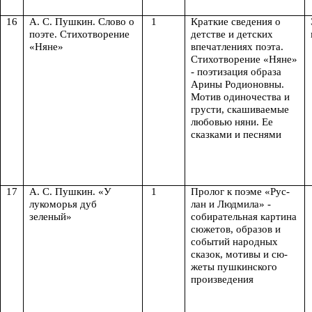
16
А. С. Пушкин. Слово о
1
Краткие сведения о
поэте. Стихотворение
детстве и детских
«Няне»
впечатлениях поэта.
Стихотворение «Няне»
- поэтизация образа
Арины Родионовны.
Мотив одиночества и
грусти, скашиваемые
любовью няни. Ее
сказками и песнями
17
А. С. Пушкин. «У
1
Пролог к поэме «Рус-
лукоморья дуб
лан и Людмила» -
зеленый»
собирательная картина
сюжетов, образов и
событий народных
сказок, мотивы и сю-
жеты пушкинского
произведения