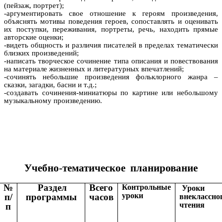
(пейзаж, портрет);
-аргументировать свое отношение к героям произведения,
объяснять мотивы поведения героев, сопоставлять и оценивать
их поступки, переживания, портреты, речь, находить прямые
авторские оценки;
-видеть общность и различия писателей в пределах тематически
близких произведений;
-написать творческое сочинение типа описания и повествования
на материале жизненных и литературных впечатлений;
-сочинять небольшие произведения фольклорного жанра –
сказки, загадки, басни и т.д.;
-создавать сочинения-миниатюры по картине или небольшому
музыкальному произведению.
Учебно-тематическое планирование
№
Раздел
Всего
Контрольные
Уроки
уроки
п/
программы
часов
внеклассно
чтения
п