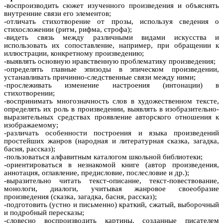
-воспроизводить сюжет изученного произведения и объяснять
внутренние связи его элементов;
-отличать стихотворение от прозы, используя сведения о
стихосложении (ритм, рифма, строфа);
-видеть связь между различными видами искусства и
использовать их сопоставление, например, при обращении к
иллюстрации, конкретному произведению;
-выявлять основную нравственную проблематику произведения;
-определять главные эпизоды в эпическом произведении,
устанавливать причинно-следственные связи между ними;
-прослеживать изменение настроения (интонации) в
стихотворении;
-воспринимать многозначность слов в художественном тексте,
определять их роль в произведении, выявлять в изобразительно-
выразительных средствах проявление авторского отношения к
изображаемому;
-различать особенности построения и языка произведений
простейших жанров (народная и литературная сказка, загадка,
басня, рассказ);
-пользоваться алфавитным каталогом школьной библиотеки;
-ориентироваться в незнакомой книге (автор произведения,
аннотация, оглавление, предисловие, послесловие и др.);
-выразительно читать текст-описание, текст-повествование,
монологи, диалоги, учитывая жанровое своеобразие
произведения (сказка, загадка, басня, рассказ);
-подготовить (устно и письменно) краткий, сжатый, выборочный
и подробный пересказы;
-словесно воспроизводить картины, созданные писателем