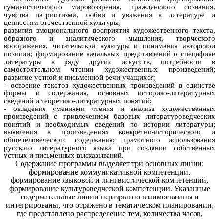
гуманистического мировоззрения, гражданского сознания,
чувства патриотизма, любви и уважения к литературе и
ценностям отечественной культуры;
развития эмоционального восприятия художественного текста,
образного и аналитического мышления, творческого
воображения, читательской культуры и понимания авторской
позиции; формирование начальных представлений о специфике
литературы в ряду других искусств, потребности в
самостоятельном чтении художественных произведений;
развитие устной и письменной речи учащихся;
- освоение текстов художественных произведений в единстве
формы и содержания, основных историко-литературных
сведений и теоретико-литературных понятий;
- овладение умениями чтения и анализа художественных
произведений с привлечением базовых литературоведческих
понятий и необходимых сведений по истории литературы;
выявления в произведениях конкретно-исторического и
общечеловеческого содержания; грамотного использования
русского литературного языка при создании собственных
устных и письменных высказываний.
Содержание программы выделяет три основных линии:
формирование коммуникативной компетенции,
формирование языковой и лингвистической компетенций,
формирование культуроведческой компетенции. Указанные
содержательные линии неразрывно взаимосвязаны и
интегрированы, что отражено в тематическом планировании,
где представлено распределение тем, количества часов,