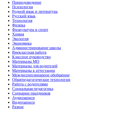
Природоведение
Психология
Родной язык и литература
Русский язык
Технология
Физика
Физкультура и спорт
Химия
Экология
Экономика
Администрирование школы
Внеклассная работа
Классное руководство
Материалы МО
Материалы для родителей
Материалы к аттестации
Междисциплинарное обобщение
Общепедагогические технологии
Работа с родителями
Социальная педагогика
Сценарии праздников
Аудиозаписи
Видеозаписи
Разное