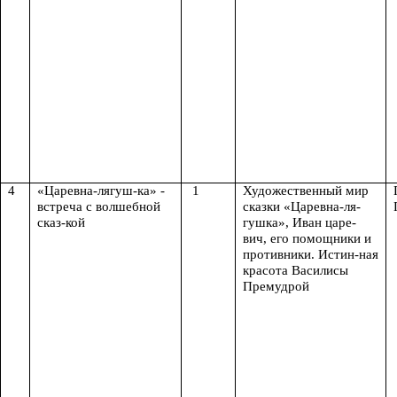
4
«Царевна-лягуш-ка» -
1
Художественный мир
встреча с волшебной
сказки «Царевна-ля-
сказ-кой
гушка», Иван царе-
вич, его помощники и
противники. Истин-ная
красота Василисы
Премудрой