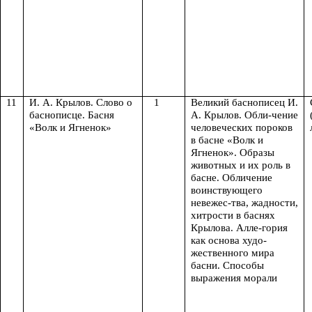
11
И. А. Крылов. Слово о
1
Великий баснописец И.
баснописце. Басня
А. Крылов. Обли-чение
«Волк и Ягненок»
человеческих пороков
в басне «Волк и
Ягненок». Образы
животных и их роль в
басне. Обличение
воинствующего
невежес-тва, жадности,
хитрости в баснях
Крылова. Алле-гория
как основа худо-
жественного мира
басни. Способы
выражения морали