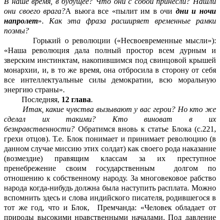
В наше время, в будущее? Что они с собой принесли? Нашли
они своего врага?
А вьюга все «пылит им в очи
дни и ночи
напролет
».
Как эта фраза расширяет временные рамки
поэмы?
Горький о революции («Несвоевременные мысли»):
«Наша революция дала полный простор всем дурным и
зверским инстинктам, накопившимся под свинцовой крышей
монархии, и, в то же время, она отбросила в сторону от себя
все интеллектуальные силы демократии, всю моральную
энергию страны».
Последняя,
12 глава
.
Итак, какие чувства вызывают у вас герои? Но кто же
сделал их такими? Кто виноват в их
безнравственности?
Обратимся вновь к статье Блока (с.221,
грехи отцов). Т.е. Блок понимает и принимает революцию (в
данном случае миссию этих солдат) как своего рода наказание
(возмездие) правящим классам за их преступное
пренебрежение своим государственным долгом по
отношению к собственному народу. За многовековое рабство
народа когда-нибудь должна была наступить расплата. Можно
вспомнить здесь и слова индийского писателя, родившегося в
тот же год, что и Блок, Премчанда: «Человек обладает от
природы высокими нравственными началами. Под давление