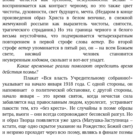
воспринимается как контраст черному, но это также цвет
чистоты, духовности, свет будущего, мечта. (Недаром в конце
произведения образ Христа в белом венчике, в снежной
жемчужной россыпи как выразитель чистоты, святости,
трагического страдания.)
Но эта граница черного и белого
весьма неустойчива, что подчеркивается четырехкратным
повторением в первой строфе слова
ветер.
Во второй
строфе
ветер
упоминается в пятый раз
,
он – на всем Божьем
свете, и
всякий
человек становится
неуверенным
ходоком,
скользит и вот-вот упадет.
Какие временные реалии помогают определить время
действия поэмы?
Плакат «Вся власть Учредительному собранию!»
указывает на начало января 1918 года. С одной стороны, он
напоминает о политической обстановке, с другой стороны,
начало января – это время святок, когда нечистая сила
забавляется над православным людом, куролесит, устраивает
пакости тем, кто «без креста». Не случайны в поэме образы
ветра, вьюги – они всегда сопровождают бесовской разгул. Но
и образ Творца появляется уже здесь (Матушка-Заступница –
кстати, еще одно скрытое указание на Рождество; Божий свет)
и незримо проходит через всю поэму, являясь в финале поэмы