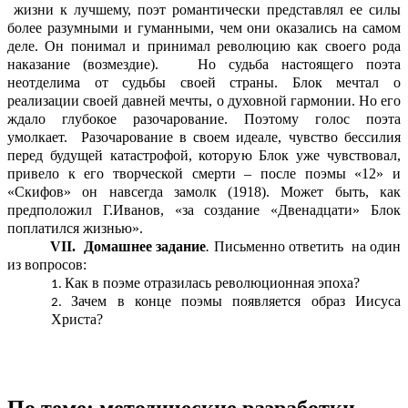
жизни к лучшему, поэт романтически представлял ее силы
более разумными и гуманными, чем они оказались на самом
деле. Он понимал и принимал революцию как своего рода
наказание (возмездие). Но судьба настоящего поэта
неотделима от судьбы своей страны. Блок мечтал о
реализации своей давней мечты, о духовной гармонии. Но его
ждало глубокое разочарование. Поэтому голос поэта
умолкает. Разочарование в своем идеале, чувство бессилия
перед будущей катастрофой, которую Блок уже чувствовал,
привело к его творческой смерти – после поэмы «12» и
«Скифов» он навсегда замолк (1918). Может быть, как
предположил Г.Иванов, «за создание «Двенадцати» Блок
поплатился жизнью».
VII. Домашнее задание
.
Письменно ответить на один
из вопросов:
Как в поэме отразилась революционная эпоха?
Зачем в конце поэмы появляется образ Иисуса
Христа?
По теме: методические разработки,