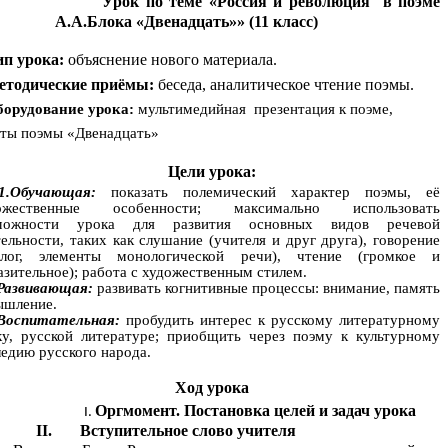
Урок по теме «Россия и революция в поэме
А.А.Блока «Двенадцать»» (11 класс)
п урока:
объяснение нового материала.
етодические приёмы:
беседа, аналитическое чтение поэмы.
борудование урока:
мультимедийная презентация к поэме,
сты поэмы «Двенадцать»
Цели урока:
1.Обучающая:
показать полемический характер поэмы, её
ожественные особенности; максимально использовать
можности урока для развития основных видов речевой
тельности, таких как слушание (учителя и друг друга), говорение
алог, элементы монологической речи), чтение (громкое и
азительное); работа с художественным стилем.
.Развивающая:
развивать когнитивные процессы: внимание, память
ышление.
.Воспитательная:
пробудить интерес к русскому литературному
ку, русской литературе; приобщить через поэму к культурному
ледию русского народа.
Ход урока
Оргмомент.
Постановка целей и задач урока
II. Вступительное слово учителя