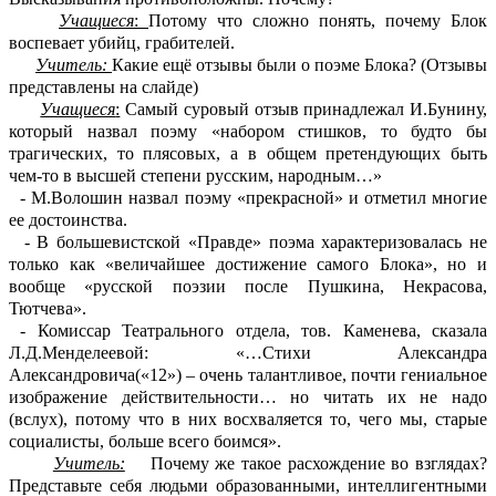
Учащиеся
:
Потому что сложно понять, почему Блок
воспевает убийц, грабителей.
Учитель:
Какие ещё отзывы были о поэме Блока? (Отзывы
представлены на слайде)
Учащиеся
:
Самый суровый отзыв принадлежал И.Бунину,
который назвал поэму «набором стишков, то будто бы
трагических, то плясовых, а в общем претендующих быть
чем-то в высшей степени русским, народным…»
- М.Волошин назвал поэму «прекрасной» и отметил многие
ее достоинства.
- В большевистской «Правде» поэма характеризовалась не
только как «величайшее достижение самого Блока», но и
вообще «русской поэзии после Пушкина, Некрасова,
Тютчева».
- Комиссар Театрального отдела, тов. Каменева, сказала
Л.Д.Менделеевой: «…Стихи Александра
Александровича(«12») – очень талантливое, почти гениальное
изображение действительности… но читать их не надо
(вслух), потому что в них восхваляется то, чего мы, старые
социалисты, больше всего боимся».
Учитель:
Почему же такое расхождение во взглядах?
Представьте себя людьми образованными, интеллигентными