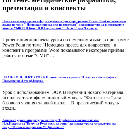
презентации и конспекты
План - конспект урока в форме презентации в программе Power Point на немецком
языке по теме " Немецкая пресса для подростков" и конспект урока в программе
Word к УМК И.Л.Бим., Л.В.Садомовой " Шаги 5" для 9 класса.
Презентация конспекта урока на немецком языке в программе
Power Point по теме "Немецкая пресса для подростков" и
конспект в программе Word показывают некоторые приёмы
работы по теме "СМИ" ...
ПЛАН-КОНСПЕКТ УРОКА План-конспект урока в 11 классе «Фотоэффект.
Применение фотоэффекта.»
Урок с использованием ЭОР. В изучении нового материала
используется информационный модуль "Фотоэффект" для
базового уровня старшей школы. В практический модуль
входи...
Конспект урока литературы на тему:"Проблема счастья в поэме
Н.А.Некрасова"Кому на Руси жить хорошо",конспект урока литературы на
тему:"Жизнь и творчество М.Цветаевой"