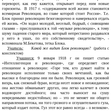
переворот, как ему кажется, открывает перед ним новые
горизонты. В 1917 г. «содержанием всей жизни становится
всемирная Революция, во главе которой стоит Россия». Т.е.
Блок принял революцию безоговорочно и намеревался отдать
ей жизнь. «Он ходил молодой, веселый, бодрый, с сияющими
глазами – прислушивался к той «музыке революции», к тому
шуму падения старого мира, который непрестанно раздавался
у него в ушах, по его собственному свидетельству», -
вспоминала М.Бекетова, тетка Блока.
Учитель:
Какой же видит Блок революцию?
(работа с
конспектом)
Учащиеся:
9 января 1918 г он пишет статью
«Интеллигенция и революция», где определяет свое
отношение к революции: «Горе тем, кто думает найти в
революции исполнение только своих мечтаний, как бы
высоки и благородны они ни были. Революция, как грозовой
вихрь, как снежный буран, всегда несет новое и неожиданное;
она жестоко обманывает других, она легко калечит в своем
водовороте достойного; она часто выносит на сушу
невредимыми недостойных; но – это не меняет ни общего
направления потока, ни того грозного и оглушительного гула,
который издает поток. Гул этот все равно всегда – о великом».