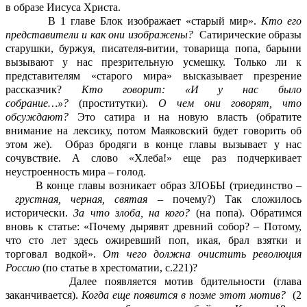
в образе Иисуса Христа.
В 1 главе Блок изображает «старый мир».
Кто его
представители и как они изображены?
Сатирические образы
старушки, буржуя, писателя-витии, товарища попа, барыни
вызывают у нас презрительную усмешку. Только ли к
представителям «старого мира» высказывает презрение
рассказчик?
Кто говорит: «И у нас было
собрание…»?
(проститутки).
О чем они говорят, что
обсуждают?
Это сатира и на новую власть (обратите
внимание на лексику, потом Маяковский будет говорить об
этом же). Образ бродяги в конце главы вызывает у нас
сочувствие. А слово «Хлеба!» еще раз подчеркивает
неустроенность мира – голод.
В конце главы возникает образ ЗЛОБЫ (триединство –
грустная, черная, святая
– почему?) Так сложилось
исторически.
За что злоба, на кого?
(на попа). Обратимся
вновь к статье: «Почему дырявят древний собор? – Потому,
что сто лет здесь ожиревший поп, икая, брал взятки и
торговал водкой».
От чего должна очистить революция
Россию
(по статье в хрестоматии, с.221)?
Далее появляется мотив бдительности (глава
заканчивается).
Когда еще появится в
поэме этот мотив?
(2