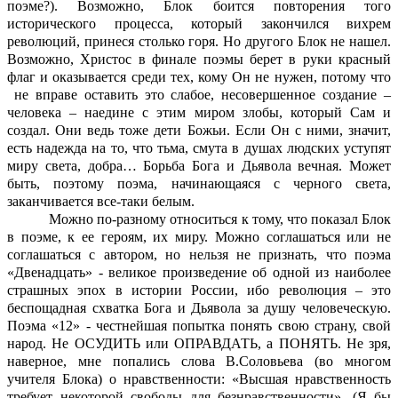
поэме?). Возможно, Блок боится повторения того
исторического процесса, который закончился вихрем
революций, принеся столько горя. Но другого Блок не нашел.
Возможно, Христос в финале поэмы берет в руки красный
флаг и оказывается среди тех, кому Он не нужен, потому что
не вправе оставить это слабое, несовершенное создание –
человека – наедине с этим миром злобы, который Сам и
создал. Они ведь тоже дети Божьи. Если Он с ними, значит,
есть надежда на то, что тьма, смута в душах людских уступят
миру света, добра… Борьба Бога и Дьявола вечная. Может
быть, поэтому поэма, начинающаяся с черного света,
заканчивается все-таки белым.
Можно по-разному относиться к тому, что показал Блок
в поэме, к ее героям, их миру. Можно соглашаться или не
соглашаться с автором, но нельзя не признать, что поэма
«Двенадцать» - великое произведение об одной из наиболее
страшных эпох в истории России, ибо революция – это
беспощадная схватка Бога и Дьявола за душу человеческую.
Поэма «12» - честнейшая попытка понять свою страну, свой
народ. Не ОСУДИТЬ или ОПРАВДАТЬ, а ПОНЯТЬ. Не зря,
наверное, мне попались слова В.Соловьева (во многом
учителя Блока) о нравственности: «Высшая нравственность
требует некоторой свободы для безнравственности». (Я бы