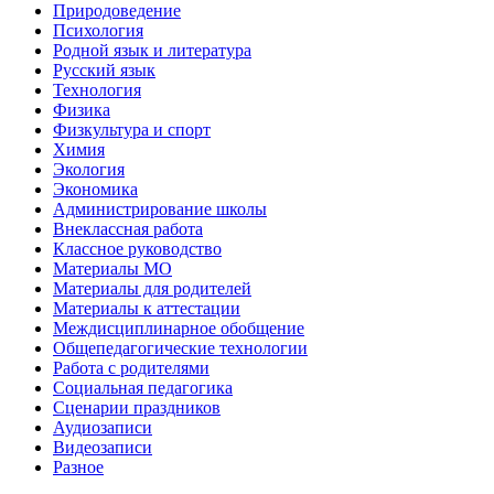
Природоведение
Психология
Родной язык и литература
Русский язык
Технология
Физика
Физкультура и спорт
Химия
Экология
Экономика
Администрирование школы
Внеклассная работа
Классное руководство
Материалы МО
Материалы для родителей
Материалы к аттестации
Междисциплинарное обобщение
Общепедагогические технологии
Работа с родителями
Социальная педагогика
Сценарии праздников
Аудиозаписи
Видеозаписи
Разное