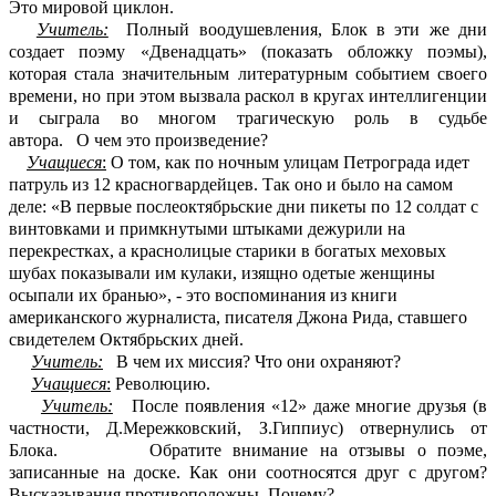
Это мировой циклон.
Учитель:
Полный воодушевления, Блок в эти же дни
создает поэму «Двенадцать» (показать обложку поэмы),
которая стала значительным литературным событием своего
времени, но при этом вызвала раскол в кругах интеллигенции
и сыграла во многом трагическую роль в судьбе
автора.
О
чем это произведение?
Учащиеся
:
О том, как по ночным улицам Петрограда идет
патруль из 12 красногвардейцев. Так оно и было на самом
деле: «В первые послеоктябрьские дни пикеты по 12 солдат с
винтовками и примкнутыми штыками дежурили на
перекрестках, а краснолицые старики в богатых меховых
шубах показывали им кулаки, изящно одетые женщины
осыпали их бранью», - это воспоминания из книги
американского журналиста, писателя Джона Рида, ставшего
свидетелем Октябрьских дней.
Учитель:
В чем их миссия? Что они охраняют?
Учащиеся
:
Революцию.
Учитель:
После появления «12» даже многие друзья (в
частности, Д.Мережковский, З.Гиппиус) отвернулись от
Блока. Обратите внимание на отзывы о поэме,
записанные на доске. Как они соотносятся друг с другом?
Высказывания противоположны. Почему?