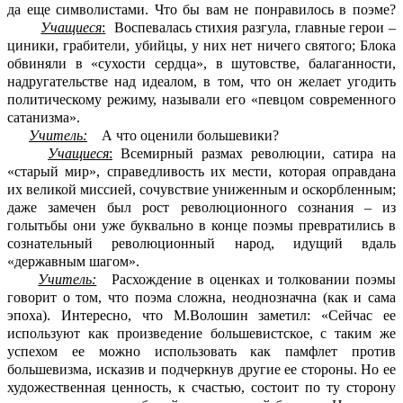
да еще символистами. Что бы вам не понравилось в поэме?
Учащиеся
:
Воспевалась стихия разгула, главные герои –
циники, грабители, убийцы, у них нет ничего святого; Блока
обвиняли в «сухости сердца», в шутовстве, балаганности,
надругательстве над идеалом, в том, что он желает угодить
политическому режиму, называли его «певцом современного
сатанизма».
Учитель:
А что оценили большевики?
Учащиеся
:
Всемирный размах революции, сатира на
«старый мир», справедливость их мести, которая оправдана
их великой миссией, сочувствие униженным и оскорбленным;
даже замечен был рост революционного сознания – из
голытьбы они уже буквально в конце поэмы превратились в
сознательный революционный народ, идущий вдаль
«державным шагом».
Учитель:
Расхождение в оценках и толковании поэмы
говорит о том, что поэма сложна, неоднозначна (как и сама
эпоха). Интересно, что М.Волошин заметил: «Сейчас ее
используют как произведение большевистское, с таким же
успехом ее можно использовать как памфлет против
большевизма, исказив и подчеркнув другие ее стороны. Но ее
художественная ценность, к счастью, состоит по ту сторону