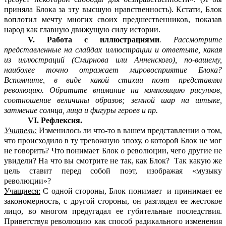
приняла Блока за эту высшую нравственность). Кстати, Блок
воплотил мечту многих своих предшественников, показав
народ как главную движущую силу истории.
V. Работа с иллюстрациями
. Рассмотрите
представленные на слайдах иллюстрации и ответьте, какая
из иллюстраций (Смирнова или Анненского), по-вашему,
наиболее точно отражает мировосприятие Блока?
Вспомните, в виде какой стихии поэт представлял
революцию. Обратите внимание на композицию рисунков,
соотношение величины образов; земной шар на штыке,
затмение солнца, лица и фигуры героев и пр.
VI. Рефлексия.
Учитель:
Изменилось ли что-то в вашем представлении о том,
что происходило в ту тревожную эпоху, о которой Блок не мог
не говорить? Что понимает Блок о революции, чего другие не
увидели? На что вы смотрите не так, как Блок? Так какую же
цель ставит перед собой поэт, изображая «музыку
революции»?
Учащиеся:
С одной стороны, Блок понимает и принимает ее
закономерность, с другой стороны, он разглядел ее жестокое
лицо, во многом предугадал ее губительные последствия.
Приветствуя революцию как способ радикального изменения