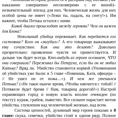
наказание совершенно несоизмеримо с ее виной)–
незначительный эпизод для них. Человеческая жизнь для них
особой цены не имеет («Лежи ты, падаль, на снегу!»). Им
важнее, чтобы Петька остался с ними.
Какой диалог происходит между героями? Чем он важен
для Блока?
Невольный убийца переживает.
Как передается его
состояние? Кого он «загубил»?
А его товарищи выказывают
ему сочувствие.
Как они это делают?
Довольно
презрительно: проявление чувств не приветствуется. И
дальше так будет всегда.
Кто-нибудь из героев осознает, ЧТО
они совершили? Переживал бы Петруха, если бы он не любил
Катьку?
Вряд ли. Убийство становится нормой (Упоминания
об убийствах уже были: в 5 главе «Помнишь, Катя, офицера –
// Не ушел он от ножа…»).
И чем же утешился
Петька?
(«Не
такое нынче время, //Чтобы нянчится с тобой! //
Потяжеле будет бремя // Нам, товарищ дорогой!») Настрой
охраняющих город и новую власть вполне очевиден (по
тексту): кураж, грабеж, пьянство. Все сильнее нарастает мотив
убийства, глумления над человеческой жизнью, над всем.
Система ценностей, духовный мир героев показан в
8
главе:
скука, семечки, убийство стоят в одном ряду. Полное