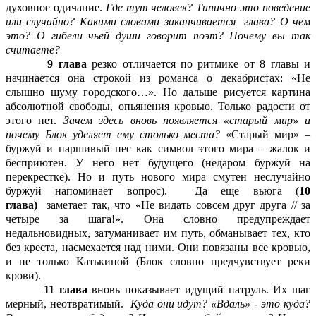
духовное одичание.
Где тут
человек?
Типично это поведение
или случайно? Какими словами заканчивается
глава? О чем
это? О гибели чьей души говорит поэт? Почему вы так
считаете?
9 глава
резко отличается по ритмике от 8 главы и
начинается она строкой из романса о декабристах: «Не
слышно шуму городского…». Но дальше рисуется картина
абсолютной свободы, опьянения кровью. Только радости от
этого нет.
Зачем здесь вновь появляется «старый мир» и
почему Блок уделяет ему столько места?
«Старый мир» –
буржуй и паршивый пес как символ этого мира – жалок и
бесприютен. У него нет будущего (недаром буржуй на
перекрестке). Но и путь нового мира смутен неслучайно
буржуй напоминает вопрос). Да еще вьюга (
10
глава)
заметает так, что «Не видать совсем друг друга // за
четыре за шага!». Она словно предупреждает
недальновидных, затуманивает им путь, обманывает тех, кто
без креста, насмехается над ними. Они повязаны все кровью,
и не только Катькиной (Блок словно предчувствует реки
крови).
11 глава
вновь показывает идущий патруль. Их шаг
мерный, неотвратимый.
Куда они идут? «Вдаль» - это куда?