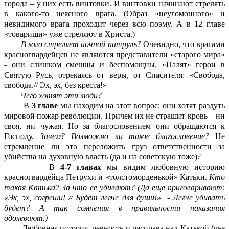
города – у них есть винтовки. И винтовки начинают стрелять
в какого-то неясного врага. (Образ «неугомонного» и
невидимого врага проходит через всю поэму. А в 12 главе
«товарищи» уже стреляют в Христа.)
В кого стреляет ночной патруль?
Очевидно, что врагами
красногвардейцев не являются представители «старого мира»
- они слишком смешны и беспомощны. «Палят» герои в
Святую Русь, отрекаясь от веры, от Спасителя: «Свобода,
свобода.// Эх, эх, без креста!»
Чего хотят эти люди?
В
3 главе
мы находим на этот вопрос: они хотят раздуть
мировой пожар революции. Причем их не страшит кровь – ни
своя, ни чужая. Но за благословением они обращаются к
Господу.
Зачем? Возможно ли такое благословение?
Не
стремление ли это переложить груз ответственности за
убийства на духовную власть (да и на советскую тоже)?
В
4-7 главах
мы видим любовную историю
красногвардейца Петрухи и «толстоморденькой» Катьки.
Кто
такая Катька? За что ее убивают? (Да еще приговаривают:
«Эх, эх, согреши! // Будет легче для души!» - Легче убивать
будет? А так сомнения в правильности наказания
одолевают.)
Любовная история, ревность и расправа над Катькой (чье