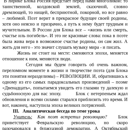
В лирике Блока Россия предстает перед нами многоликой: то
таинственной, колдовской землей, сказочной, словно
дремлющей, то нищей, бесприютной, покорной, но все равно
– любимой. Поэт верит в прекрасное будущее своей родины,
хотя оно неясно и призрачно, а путь к нему будет трудным и
мучительным. В России для Блока все – «жизнь или смерть,
счастье иль погибель». И это не красивые слова: пока в поэте
была жива вера в возможное счастье родины, он сам жил. А
жить для него - это значит слушать музыку мира - и писать.
Жизнь не стоит на месте: сменяются эпохи, меняется
отношение к ним, меняются люди.
Сегодня мы будем говорить об очень важном,
переломном моменте в жизни и творчестве поэта (для Блока
эти понятия неразделимы) – РЕВОЛЮЦИИ. И, обратившись к
одному из его самых парадоксальных произведений – поэме
«Двенадцать», попытаемся увидеть его глазами ту далекую и
судьбоносную для нас эпоху. Блок с нетерпеньем ждал
обновления и всеми силами старался приблизить это время. И
вот, наконец, наступила эпоха великих потрясений.
III. Аналитическая беседа по теме урока
Учитель:
Как поэт встретил революцию?
Блок
приветствует Февральскую революцию, но скоро
разочаровался в буржуазной демократии. А Октябрьский