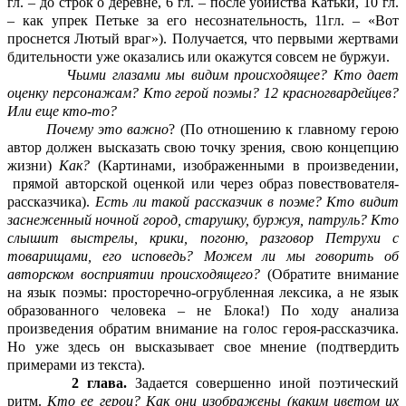
гл. – до строк о деревне, 6 гл. – после убийства Катьки, 10 гл.
– как упрек Петьке за его несознательность, 11гл. – «Вот
проснется Лютый враг»). Получается, что первыми жертвами
бдительности уже оказались или окажутся совсем не буржуи.
Чьими глазами мы видим происходящее? Кто дает
оценку персонажам? Кто герой поэмы? 12 красногвардейцев?
Или еще кто-то?
Почему это важно
? (По отношению к главному герою
автор должен высказать свою точку зрения, свою концепцию
жизни)
Как?
(Картинами, изображенными в произведении,
прямой авторской оценкой или через образ повествователя-
рассказчика).
Есть ли такой рассказчик в поэме? Кто видит
заснеженный ночной город, старушку, буржуя, патруль? Кто
слышит выстрелы, крики, погоню, разговор Петрухи с
товарищами, его исповедь? Можем ли мы говорить об
авторском восприятии происходящего?
(Обратите внимание
на язык поэмы: просторечно-огрубленная лексика, а не язык
образованного человека – не Блока!) По ходу анализа
произведения обратим внимание на голос героя-рассказчика.
Но уже здесь он высказывает свое мнение (подтвердить
примерами из текста).
2 глава.
Задается совершенно иной поэтический
ритм.
Кто ее герои? Как они изображены (каким цветом их