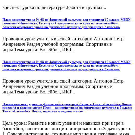
конспект урока по литературе .Работа в группах...
План-конспект урока № 68 по физической культуре для учащихся 10 класса МБОУ
гимназии «Интеллект». Ессентуки Ставропольского края по теме волейбол.
Конспект открытого урока по физической культуре для учащихся 7 классов.
Проводил урок: учитель высшей категории Антонов Петр
Андреевич.Раздел учебной программы: Спортивные
игры.Тема урока: Волейбол, ИКТ...
План-конспект урока № 68 по физической культуре для учащихся 10 класса МБОУ
гимназии «Интеллект». Ессентуки Ставропольского края по теме волейбол.
Конспект открытого урока по физической культуре для учащихся 7 классов.
Проводил урок: учитель высшей категории Антонов Петр
Андреевич.Раздел учебной программы: Спортивные
игры.Тема урока: Волейбол, ИКТ...
План – конспект урока по физической культуре в 7 классе Тема: «Баскетбол. Ловля,
передача и ведение мяча» План – конспект урока по физической культуре в 7 классе
Тема: «Баскетбол. Ловля, передача и ведение мяча»
Цель урока: Развитие новых умений и навыков при игре в
баскетбол, воспитание дисциплинированности.Задачи урока:
1. Совершенствование техники выполнения передачи мяча