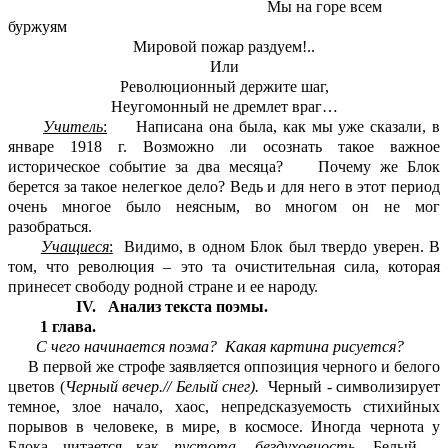
Мы на горе всем
буржуям
Мировой пожар раздуем!..
Или
Революционный держите шаг,
Неугомонный не дремлет враг…
Учитель
:
Написана она была, как мы уже сказали, в
январе 1918 г. Возможно ли осознать такое важное
историческое событие за два месяца? Почему же Блок
берется за такое нелегкое дело? Ведь и для него в этот период
очень многое было неясным, во многом он не мог
разобраться.
Учащиеся
:
Видимо, в одном Блок был твердо уверен. В
том, что революция – это та очистительная сила, которая
принесет свободу родной стране и ее народу.
IV. Анализ текста поэмы.
1 глава.
С чего начинается поэма? Какая картина рисуется?
В первой же строфе заявляется оппозиция черного и белого
цветов (
Черный вечер.// Белый снег).
Черный - символизирует
темное, злое начало, хаос, непредсказуемость стихийных
порывов в человеке, в мире, в космосе. Иногда чернота у
Блока читается как
пустота, бездуховность.
Белый –