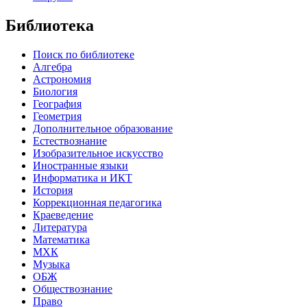
Библиотека
Поиск по библиотеке
Алгебра
Астрономия
Биология
География
Геометрия
Дополнительное образование
Естествознание
Изобразительное искусство
Иностранные языки
Информатика и ИКТ
История
Коррекционная педагогика
Краеведение
Литература
Математика
МХК
Музыка
ОБЖ
Обществознание
Право