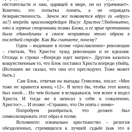
обстоятельств и лжи, царящей в мире, он их утрачивает».
Конечно, это попытка понять, а не оправдать
безнравственность
. Зачем же появляется вдруг (и «вдруг»
ли?) впереди красногвардейцев Иисус Христос?Любопытно,
что и горячие сторонники поэмы Блока, и ее ярые противники
были единодушны в своем неприятии этого образа в
последней строфе. Как Вы считаете, почему?
Одни – видевшие в поэме «прославление» революции
– считали, Что Христос чужд революции и ее идеалам.
Отсюда и строки «Впереди идет матрос». Другим казалось
кощунственным то, что Блок поставил Христа впереди убийц.
(Волошин же сказал, что они его преследуют. Тоже может
быть.)
Сам Блок, отвечая на выпады Гумилева, писал: «Мне
тоже не нравится конец «12». Я хотел бы, чтобы этот конец
был иной… Но чем больше я вглядывался, тем яснее я видел
Христа. И тогда же я записал у себя: к сожалению,
Христос»… И позже: «Страшно, что Он опять с ними»
Попробуем разобраться, что должен был
символизировать этот образ в поэме.
Вспомните: изначально христианство – религия
обездоленных, стремящихся к лучшей судьбе (как это в