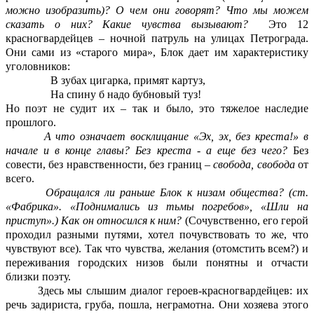
можно изобразить)? О чем они говорят? Что мы можем
сказать о них?
Какие чувства вызывают?
Это 12
красногвардейцев – ночной патруль на улицах Петрограда.
Они сами из «старого мира», Блок дает им характеристику
уголовников:
В зубах цигарка, примят картуз,
На спину б надо бубновый туз!
Но поэт не судит их – так и было, это тяжелое наследие
прошлого.
А что означает восклицание «Эх, эх, без креста!» в
начале и в конце главы? Без креста - а еще без чего?
Без
совести, без нравственности, без границ –
свобода, свобода
от
всего.
Обращался ли раньше Блок к низам общества? (ст.
«Фабрика». «Поднимались из тьмы погребов», «Шли на
приступ».) Как он относился к
ним?
(Сочувственно, его герой
проходил разными путями, хотел почувствовать то же, что
чувствуют все). Так что чувства, желания (отомстить всем?) и
переживания городских низов были понятны и отчасти
близки поэту.
Здесь мы слышим диалог героев-красногвардейцев: их
речь задириста, груба, пошла, неграмотна. Они хозяева этого