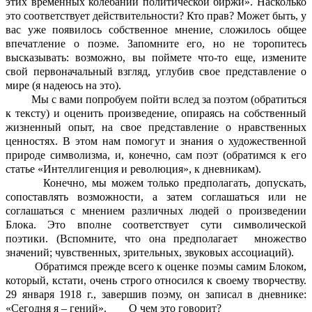
этих временных колебаний политической биржи». Насколько
это соответствует действительности? Кто прав? Может быть, у
вас уже появилось собственное мнение, сложилось общее
впечатление о поэме. Запомните его, но не торопитесь
высказывать: возможно, вы поймете что-то еще, измените
свой первоначальный взгляд, углубив свое представление о
мире (я надеюсь на это).
Мы с вами попробуем пойти вслед за поэтом (обратиться
к тексту) и оценить произведение, опираясь на собственный
жизненный опыт, на свое представление о нравственных
ценностях. В этом нам помогут и знания о художественной
природе символизма, и, конечно, сам поэт (обратимся к его
статье «Интеллигенция и революция», к дневникам).
Конечно, мы можем только предполагать, допускать,
сопоставлять возможности, а затем соглашаться или не
соглашаться с мнением различных людей о произведении
Блока. Это вполне соответствует сути символической
поэтики. (Вспомните, что она предполагает множество
значений; чувственных, зрительных, звуковых ассоциаций).
Обратимся прежде всего к оценке поэмы самим Блоком,
который, кстати, очень строго относился к своему творчеству.
29 января 1918 г., завершив поэму, он записал в дневнике:
«Сегодня я – гений». О чем это говорит?