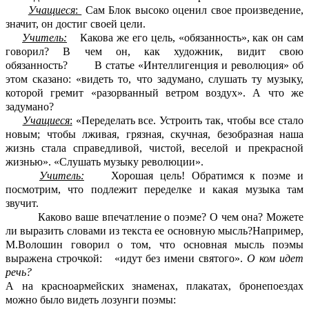
Учащиеся
:
Сам Блок высоко оценил свое произведение,
значит, он достиг своей цели.
Учитель:
Какова же его цель, «обязанность», как он сам
говорил? В чем он, как художник, видит свою
обязанность? В статье «Интеллигенция и революция» об
этом сказано: «видеть то, что задумано, слушать ту музыку,
которой гремит «разорванный ветром воздух». А что же
задумано?
Учащиеся
:
«Переделать все. Устроить так, чтобы все стало
новым; чтобы лживая, грязная, скучная, безобразная наша
жизнь стала справедливой, чистой, веселой и прекрасной
жизнью». «Слушать музыку революции».
Учитель:
Хорошая цель! Обратимся к поэме и
посмотрим, что подлежит переделке и какая музыка там
звучит.
Каково ваше впечатление о поэме? О чем она? Можете
ли выразить словами из текста ее основную мысль?Например,
М.Волошин говорил о том, что основная мысль поэмы
выражена строчкой: «идут без имени святого».
О ком идет
речь?
А на красноармейских знаменах, плакатах, бронепоездах
можно было видеть лозунги поэмы: