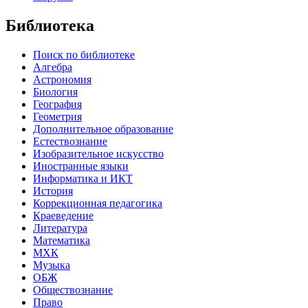
Библиотека
Поиск по библиотеке
Алгебра
Астрономия
Биология
География
Геометрия
Дополнительное образование
Естествознание
Изобразительное искусство
Иностранные языки
Информатика и ИКТ
История
Коррекционная педагогика
Краеведение
Литература
Математика
МХК
Музыка
ОБЖ
Обществознание
Право