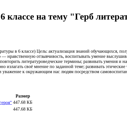
6 классе на тему "Герб литера
ературы в 6 классе) Цель: актуализация знаний обучающихся, пол
 — нравственную отзывчивость, воспитывать умение выслушива
: повторить литературоведческие термины; развивать умения и 
турно излагать своё мнение по заданной теме; развивать этическ
и уважение к окружающим нас людям посредством самовоспитан
Размер
447.68 КБ
героя"
447.68 КБ