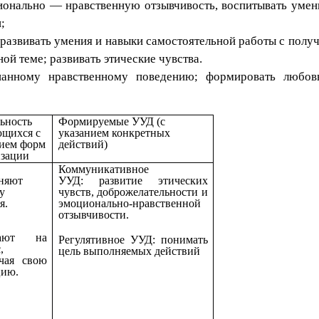
ионально — нравственную отзывчивость, воспитывать умен
;
развивать умения и навыки самостоятельной работы с получ
ной теме; развивать этические чувства.
нанному нравственному поведению; формировать любо
ьность
Формируемые УУД (с
ющихся с
указанием конкретных
нием форм
действий)
изации
Коммуникативное
няют
УУД: развитие этических
у
чувств, доброжелательности и
я.
эмоционально-нравственной
отзывчивости.
чают на
Регулятивное УУД: понимать
,
цель выполняемых действий
ачая свою
цию.