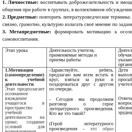
1. Личностные:
воспитывать доброжелательность и эмоц
общения при работе в группах, в коллективном обсуждении
2. Предметные:
повторить литературоведческие термины; 
связно, грамотно, культурно излагать своё мнение по задан
3. Метапредметные:
формировать мотивацию к осоз
самовоспитания.
Этап урока
Деятельность учителя,
Деятел
применяемые методы и
обуча
приемы работы
указа
орган
1.Мотивация
-Здравствуйте, ребята,
Дети
(самоопределение)
предлагаю вам всем встать в
выпол
к учебной
круг, взяться за руки и
просьб
деятельности
.
поздороваться друг с другом
учител
Этап предполагает
по очереди.
осознанное
вхождение
Отве
- Сегодня мы продолжим
учащегося в
вопрос
разговор о герое
пространство
обозн
литературного произведения.
учебной
эруди
Кто же это такой?
деятельности на
уроке; создание
(Герой литературного
условий для
это образ
произведения
-
возникновения