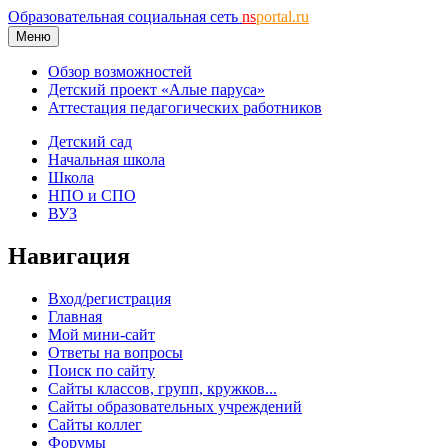
Образовательная социальная сеть
ns
portal.ru
Меню
Обзор возможностей
Детский проект «Алые паруса»
Аттестация педагогических работников
Детский сад
Начальная школа
Школа
НПО и СПО
ВУЗ
Навигация
Вход/регистрация
Главная
Мой мини-сайт
Ответы на вопросы
Поиск по сайту
Сайты классов, групп, кружков...
Сайты образовательных учреждений
Сайты коллег
Форумы