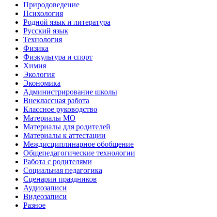
Природоведение
Психология
Родной язык и литература
Русский язык
Технология
Физика
Физкультура и спорт
Химия
Экология
Экономика
Администрирование школы
Внеклассная работа
Классное руководство
Материалы МО
Материалы для родителей
Материалы к аттестации
Междисциплинарное обобщение
Общепедагогические технологии
Работа с родителями
Социальная педагогика
Сценарии праздников
Аудиозаписи
Видеозаписи
Разное