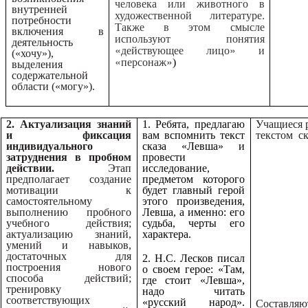
человека или животного в
внутренней
художественной литературе.
потребности
Также в этом смысле
включения в
используют понятия
деятельность
«действующее лицо» и
(«хочу»),
«персонаж»
)
выделения
содержательной
области («могу»).
2. Актуализация знаний
1. Ребята, предлагаю
Учащиеся 
и фиксация
вам вспомнить текст
текстом ск
индивидуального
сказа «Левша» и
затруднения в пробном
провести
действии.
Этап
исследование,
предполагает создание
предметом которого
мотивации к
будет главный герой
самостоятельному
этого произведения,
выполнению пробного
Левша, а именно: его
учебного действия;
судьба, черты его
актуализацию знаний,
характера.
умений и навыков,
достаточных для
2. Н.С. Лесков писал
построения нового
о своем герое: «Там,
способа действий;
где стоит «Левша»,
тренировку
надо читать
соответствующих
«русский народ».
Составляю