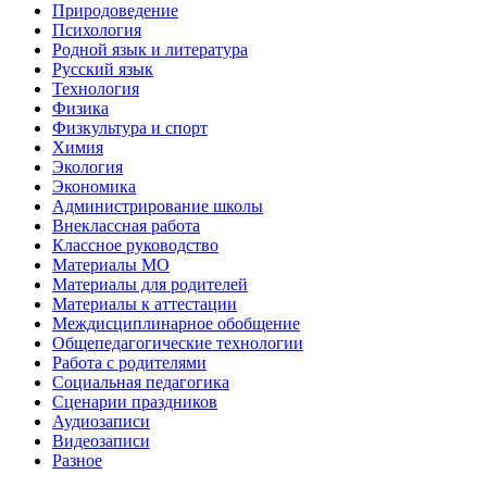
Природоведение
Психология
Родной язык и литература
Русский язык
Технология
Физика
Физкультура и спорт
Химия
Экология
Экономика
Администрирование школы
Внеклассная работа
Классное руководство
Материалы МО
Материалы для родителей
Материалы к аттестации
Междисциплинарное обобщение
Общепедагогические технологии
Работа с родителями
Социальная педагогика
Сценарии праздников
Аудиозаписи
Видеозаписи
Разное