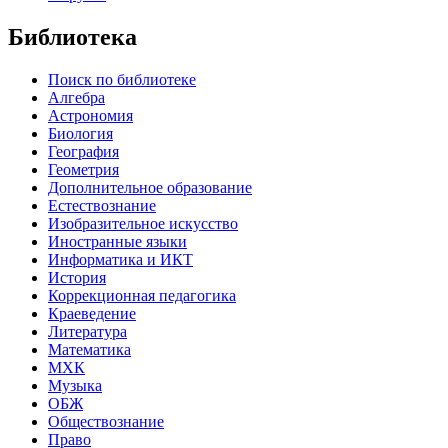
Библиотека
Поиск по библиотеке
Алгебра
Астрономия
Биология
География
Геометрия
Дополнительное образование
Естествознание
Изобразительное искусство
Иностранные языки
Информатика и ИКТ
История
Коррекционная педагогика
Краеведение
Литература
Математика
МХК
Музыка
ОБЖ
Обществознание
Право