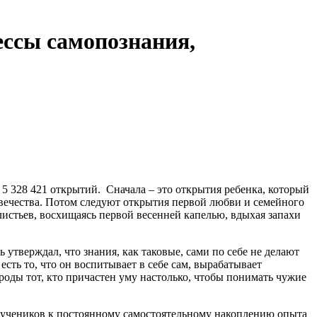
ессы самопознания,
 421 открытий. Сначала – это открытия ребенка, который
овечества. Потом следуют открытия первой любви и семейного
истьев, восхищаясь первой весенней капелью, вдыхая запахи
ерждал, что знания, как таковые, сами по себе не делают
сть то, что он воспитывает в себе сам, вырабатывает
роды тот, кто причастен уму настолько, чтобы понимать чужие
иков к постоянному самостоятельному накоплению опыта