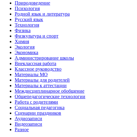
Природоведение
Психология
Родной язык и литература
Русский язык
Технология
Физика
Физкультура и спорт
Химия
Экология
Экономика
Администрирование школы
Внеклассная работа
Классное руководство
Материалы МО
Материалы для родителей
Материалы к аттестации
Междисциплинарное обобщение
Общепедагогические технологии
Работа с родителями
Социальная педагогика
Сценарии праздников
Аудиозаписи
Видеозаписи
Разное