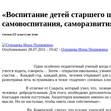
«Воспитание детей старшего 
самовоспитания, саморазвити
статья (11 класс) по теме
Опубликовано 28.07.2011 - 19:42 -
Олюшева Инна Пюрвяевна
Один особенно педантичный ученый когда-то подсчитал, 
учится ходить, говорить… Затем – открытия школьника, узнаю
счастья… Каждый год, каждый день, человек открывает для се
разнотравья лета, вслушиваясь в тихое «падение» снежных хл
В отличие от Сократа, который учил, что, познав правильн
человека добродетельным. Для этого, необходимо дополнительно
благодаря своим поступкам. Акцентируя внимание именно на са
мысли. Но не настолько, чтобы иметь свои собственные».
Ян Коменский считал, что усилия учителей должны быть