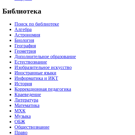
Библиотека
Поиск по библиотеке
Алгебра
Астрономия
Биология
География
Геометрия
Дополнительное образование
Естествознание
Изобразительное искусство
Иностранные языки
Информатика и ИКТ
История
Коррекционная педагогика
Краеведение
Литература
Математика
МХК
Музыка
ОБЖ
Обществознание
Право