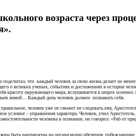
школьного возраста через проц
я».
что каждый человек за свою жизнь делает не менее 5 328
щего о великих ученых, событиях и достижениях в истории чел
бя красоту окружающего мира, вслушивается в шорох осенних л
опьев зимой… Каждый день человек должен познавать себя.
ое, человек уже не сможет не следовать ему, Аристотель утв
е условие – упражнения характера. Человек, учил Аристотель, е
мостоятельности человека в познании, он говорил: «Раб от при
 направлены на организацию обучения, побуждающие учен