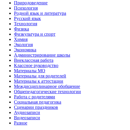
Природоведение
Психология
Родной язык и литература
Русский язык
Технология
Физика
Физкультура и спорт
Химия
Экология
Экономика
Администрирование школы
Внеклассная работа
Классное руководство
Материалы МО
Материалы для родителей
Материалы к аттестации
Междисциплинарное обобщение
Общепедагогические технологии
Работа с родителями
Социальная педагогика
Сценарии праздников
Аудиозаписи
Видеозаписи
Разное