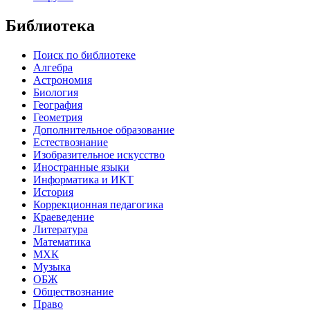
Библиотека
Поиск по библиотеке
Алгебра
Астрономия
Биология
География
Геометрия
Дополнительное образование
Естествознание
Изобразительное искусство
Иностранные языки
Информатика и ИКТ
История
Коррекционная педагогика
Краеведение
Литература
Математика
МХК
Музыка
ОБЖ
Обществознание
Право