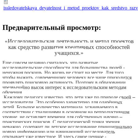
issledovatelskaya_deyatelnost_i_metod_proektov_kak_sredstvo_raz
Предварительный просмотр:
«Исследовательская деятельность и метод проектов
как средство развития креативных способностей
учащихся.»
Еще совсем недавно считалось, что развитые
исследовательские способности для большинства людей -
ненужная роскошь. Но жизнь не стоит на месте. Для того
чтобы выжить, современному человеку все чаще приходится
проявлять поисковую активность. Поэтому в образовании
чрезвычайно высок интерес к исследовательским методам
обучения.
Каждому педагогу известно, что дети уже по природе своей –
исследователи. Это особенно характерно для одарённых
детей. Большое количество материала, усваиваемого в
соответствии с традициями в основном на репродуктивном
уровне, не оставляет времени для собственных научно –
практических поисков. С педагогической точки зрения
неважно, содержит ли детское исследование принципиально
новую информацию или начинающий исследователь
открывает уже известное. И здесь самое ценное -