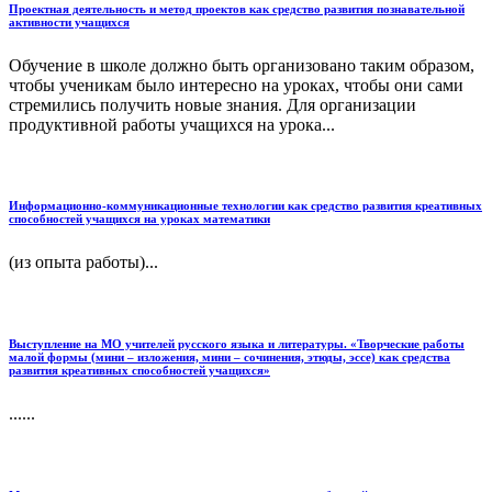
Проектная деятельность и метод проектов как средство развития познавательной
активности учащихся
Обучение в школе должно быть организовано таким образом,
чтобы ученикам было интересно на уроках, чтобы они сами
стремились получить новые знания. Для организации
продуктивной работы учащихся на урока...
Информационно-коммуникационные технологии как средство развития креативных
способностей учащихся на уроках математики
(из опыта работы)...
Выступление на МО учителей русского языка и литературы. «Творческие работы
малой формы (мини – изложения, мини – сочинения, этюды, эссе) как средства
развития креативных способностей учащихся»
......