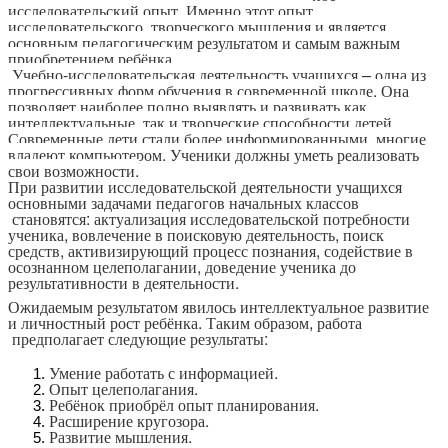
исследовательский опыт. Именно этот опыт
исследовательского, творческого мышления и является
основным педагогическим результатом и самым важным
приобретением ребёнка.
Учебно-исследовательская деятельность учащихся – одна из
прогрессивных форм обучения в современной школе. Она
позволяет наиболее полно выявлять и развивать как
интеллектуальные, так и творческие способности детей.
Современные дети стали более информированными, многие
владеют компьютером. Ученики должны уметь реализовать
свои возможности.
При развитии исследовательской деятельности учащихся
основными задачами педагогов начальных классов
становятся: актуализация исследовательской потребности
ученика, вовлечение в поисковую деятельность, поиск
средств, активизирующий процесс познания, содействие в
осознанном целеполагании, доведение ученика до
результативности в деятельности.
Ожидаемым результатом явилось интеллектуальное развитие
и личностный рост ребёнка. Таким образом, работа
предполагает следующие результаты:
Умение работать с информацией.
Опыт целеполагания.
Ребёнок приобрёл опыт планирования.
Расширение кругозора.
Развитие мышления.