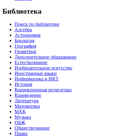
Библиотека
Поиск по библиотеке
Алгебра
Астрономия
Биология
География
Геометрия
Дополнительное образование
Естествознание
Изобразительное искусство
Иностранные языки
Информатика и ИКТ
История
Коррекционная педагогика
Краеведение
Литература
Математика
МХК
Музыка
ОБЖ
Обществознание
Право