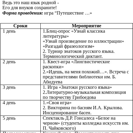
Ведь это наш язык родной -
Его для внуков сохраните!
Форма проведения:
игра “Путешествие …»
Сроки
Мероприятие
1 день
1.Блиц-опрос «Узнай классика
литературы»
«Узнай произведение по иллюстрации»
«Разгадай фразеологизм»
2. Турнир знатоков русского языка.
Терминологический диктант.
2 день
1. Квест-игра «Лингвистические
раскопки»
2.«Идешь, на меня похожий…». Встреча с
представителями библиотеки им. Б.
Абидуева
3 день
1. Игра «Знатоки русского языка»
2.Литературно-музыкальная композиция
по творчеству Грибоедова
4 день
1.«Своя игра»
2. Викторина по басням И.А. Крылова.
Инсценирование басен.
5 день
Спектакль Д.Р. Гонсалеса «Белое на
черном» (студенты колледжа искусств им.
П. Чайковского)