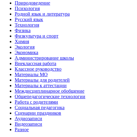
Природоведение
Психология
Родной язык и литература
Русский язык
Технология
Физика
Физкультура и спорт
Химия
Экология
Экономика
Администрирование школы
Внеклассная работа
Классное руководство
Материалы МО
Материалы для родителей
Материалы к аттестации
Междисциплинарное обобщение
Общепедагогические технологии
Работа с родителями
Социальная педагогика
Сценарии праздников
Аудиозаписи
Видеозаписи
Разное