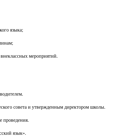
кого языка;
линам;
и внеклассных мероприятий.
оводителем.
ческого совета и утвержденным директором школы.
е проведения.
сский язык».