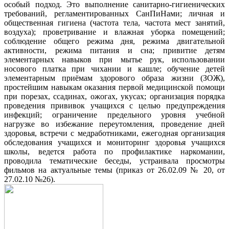
особый подход. Это выполнение санитарно-гигиенических
требований, регламентированных СанПиНами; личная и
общественная гигиена (частота тела, частота мест занятий,
воздуха); проветривание и влажная уборка помещений;
соблюдение общего режима дня, режима двигательной
активности, режима питания и сна; привитие детям
элементарных навыков при мытье рук, использовании
носового платка при чихании и кашле; обучение детей
элементарным приёмам здорового образа жизни (ЗОЖ),
простейшим навыкам оказания первой медицинской помощи
при порезах, ссадинах, ожогах, укусах; организация порядка
проведения прививок учащихся с целью предупреждения
инфекций; ограничение предельного уровня учебной
нагрузке во избежание переутомления, проведение дней
здоровья, встречи с медработниками, ежегодная организация
обследования учащихся и мониторинг здоровья учащихся
школы, ведется работа по профилактике наркомании,
проводила тематические беседы, устраивала просмотры
фильмов на актуальные темы (приказ от 26.02.09 № 20, от
27.02.10 №26).