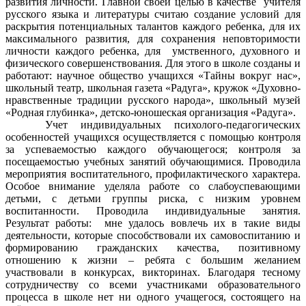
развития личности.
Главной своей целью в качестве учителя
русского языка и литературы считаю создание условий для
раскрытия потенциальных талантов каждого ребенка, для их
максимального развития, для сохранения неповторимости
личности каждого ребенка, для умственного, духовного и
физического совершенствования. Для этого в школе созданы и
работают: научное общество учащихся «Тайны вокруг нас»,
школьный театр, школьная газета «Радуга», кружок «Духовно-
нравственные традиции русского народа», школьный музей
«Родная глубинка», детско-юношеская организация «Радуга».
Учет индивидуальных психолого-педагогических
особенностей учащихся осуществляется с помощью контроля
за успеваемостью каждого обучающегося; контроля за
посещаемостью учебных занятий обучающимися. Проводила
мероприятия воспитательного, профилактического характера.
Особое внимание уделяла работе со слабоуспевающими
детьми, с детьми группы риска, с низким уровнем
воспитанности. Проводила индивидуальные занятия.
Результат работы: мне удалось вовлечь их в такие виды
деятельности, которые способствовали их самовоспитанию и
формированию гражданских качества, позитивному
отношению к жизни – ребята с большим желанием
участвовали в конкурсах, викторинах. Благодаря тесному
сотрудничеству со всеми участниками образовательного
процесса в школе нет ни одного учащегося, состоящего на