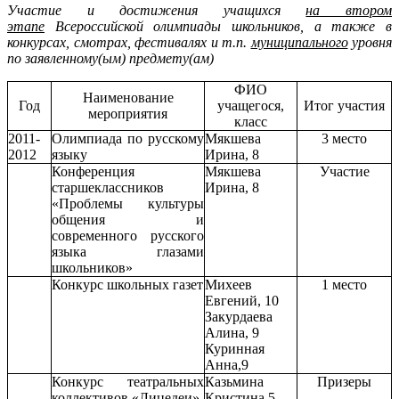
Участие и достижения учащихся
на втором
этапе
Всероссийской олимпиады школьников, а также в
конкурсах, смотрах, фестивалях и т.п.
муниципального
уровня
по заявленному(ым) предмету(ам)
ФИО
Наименование
Год
учащегося,
Итог участия
мероприятия
класс
2011-
Олимпиада по русскому
Мякшева
3 место
2012
языку
Ирина, 8
Конференция
Мякшева
Участие
старшеклассников
Ирина, 8
«Проблемы культуры
общения и
современного русского
языка глазами
школьников»
Конкурс школьных газет
Михеев
1 место
Евгений, 10
Закурдаева
Алина, 9
Куринная
Анна,9
Конкурс театральных
Казьмина
Призеры
коллективов «Лицедеи»
Кристина,5