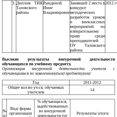
3.
Диплом ТИК
Рындиной
Занявшей 2 место в
2012 г
Таловского
Инне
конкурсе
района
Владимировне
методических
разработок уроков
и внеклассных
мероприятий по
избирательному
праву среди
преподавателей
ОУ Таловского
района
Высокие результаты внеурочной деятельности
обучающихся по учебному предмету.
Организация внеурочной деятельности учителя с
обучающимися по заявленному(ым) предмету(ам)
Год
2011-2012
Общее кол-во уч-ся, обучаемых
14
учителем
% обучающихся,
задействованных
Вид/ форма
№
во внеурочной
организации
Результаты/ итоги
п/
деятельности (от