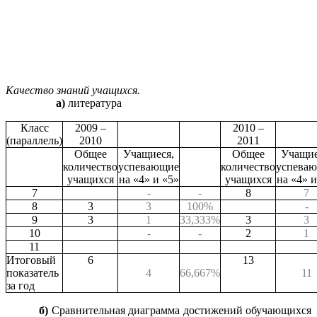
Качество знаний учащихся.
а)
литература
Класс
2009 –
2010 –
(параллель)
2010
2011
Общее
Учащиеся,
Общее
Учащие
количество
успевающие
количество
успева
учащихся
на «4» и «5»
учащихся
на «4» и
7
-
-
8
7
8
3
3
100%
-
9
3
1
33,333%
3
3
10
-
-
2
1
11
Итоговый
6
13
показатель
4
66,667%
11
за год
б)
Сравнительная диаграмма достижений обучающихся