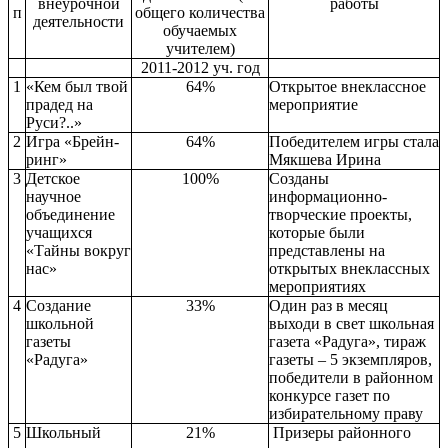
внеурочной
работы
п
общего количества
деятельности
обучаемых
учителем)
2011-2012 уч. год
1
«Кем был твой
64%
Открытое внеклассное
прадед на
мероприятие
Руси?..»
2
Игра «Брейн-
64%
Победителем игры стала
ринг»
Мякшева Ирина
3
Детское
100%
Созданы
научное
информационно-
объединение
творческие проекты,
учащихся
которые были
«Тайны вокруг
представлены на
нас»
открытых внеклассных
мероприятиях
4
Создание
33%
Один раз в месяц
школьной
выходи в свет школьная
газеты
газета «Радуга», тираж
«Радуга»
газеты – 5 экземпляров,
победители в районном
конкурсе газет по
избирательному праву
5
Школьный
21%
Призеры районного