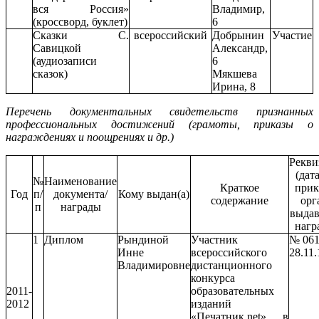
вся Россия»
Владимир,
(кроссворд, буклет)
6
Сказки С.
всероссийский
Добрынин
Участие
Савицкой
Александр,
(аудиозаписи
6
сказок)
Мякшева
Ирина, 8
Перечень документальных свидетельств признанных
профессиональных достижений (грамоты, приказы о
награждениях и поощрениях и др.)
Рекви
(дат
№
Наименование
Краткое
прик
Год
п/
документа/
Кому выдан(а)
содержание
орг
п
награды
выда
нагр
1
Диплом
Рындиной
Участник
№ 061
Инне
всероссийского
28.11.
Владимировне
дистанционного
конкурса
2011-
образовательных
2012
изданий
«Печатник.net» в