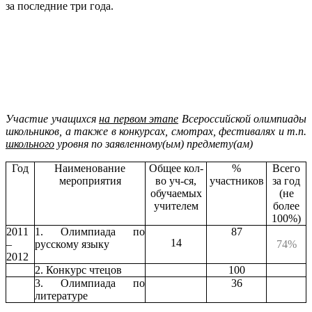
за последние три года.
Участие учащихся
на первом этапе
Всероссийской олимпиады
школьников, а также в конкурсах, смотрах, фестивалях и т.п.
школьного
уровня по заявленному(ым) предмету(ам)
Год
Наименование
Общее кол-
%
Всего
мероприятия
во уч-ся,
участников
за год
обучаемых
(не
учителем
более
100%)
2011
1. Олимпиада по
87
14
–
русскому языку
74%
2012
2. Конкурс чтецов
100
3. Олимпиада по
36
литературе