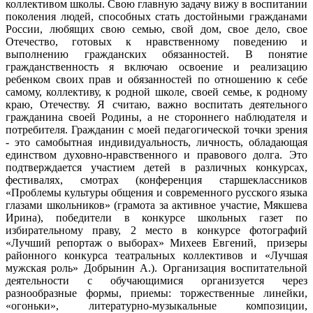
коллективом школы. Свою главную задачу вижу в воспитании
поколения людей, способных стать достойными гражданами
России, любящих свою семью, свой дом, свое дело, свое
Отечество, готовых к нравственному поведению и
выполнению гражданских обязанностей. В понятие
гражданственность я включаю освоение и реализацию
ребенком своих прав и обязанностей по отношению к себе
самому, коллективу, к родной школе, своей семье, к родному
краю, Отечеству. Я считаю, важно воспитать деятельного
гражданина своей Родины, а не стороннего наблюдателя и
потребителя. Гражданин с моей педагогической точки зрения
- это самобытная индивидуальность, личность, обладающая
единством духовно-нравственного и правового долга. Это
подтверждается участием детей в различных конкурсах,
фестивалях, смотрах (конференция старшеклассников
«Проблемы культуры общения и современного русского языка
глазами школьников» (грамота за активное участие, Мякшева
Ирина), победители в конкурсе школьных газет по
избирательному праву, 2 место в конкурсе фотографий
«Лучший репортаж о выборах» Михеев Евгений, призеры
районного конкурса театральных коллективов и «Лучшая
мужская роль» Добрынин А.). Организация воспитательной
деятельности с обучающимися организуется через
разнообразные формы, приемы: торжественные линейки,
«огоньки», литературно-музыкальные композиции,