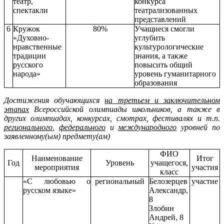
театр,
конкурса
спектакли
театрализованных
представлений
6
Кружок
80%
Учащиеся смогли
«Духовно-
углубить
нравственные
культурологические
традиции
знания, а также
русского
повысить общий
народа»
уровень гуманитарного
образования
Достижения обучающихся
на третьем и заключительном
этапах
Всероссийской олимпиады школьников, а также в
других олимпиадах, конкурсах, смотрах, фестивалях и т.п.
регионального
,
федерального
и
международного
уровней по
заявленному(ым) предмету(ам)
ФИО
Наименование
Итог
Год
Уровень
учащегося,
мероприятия
участия
класс
«С любовью о
региональный
Белозерцев
участие
русском языке»
Александр,
8
Злобин
Андрей, 8