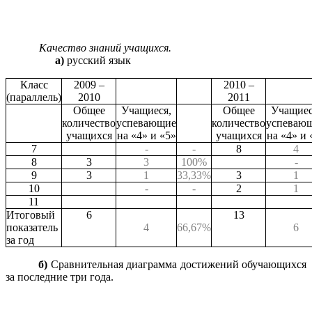
Качество знаний учащихся.
а)
русский язык
Класс
2009 –
2010 –
(параллель)
2010
2011
Общее
Учащиеся,
Общее
Учащиес
количество
успевающие
количество
успеваю
учащихся
на «4» и «5»
учащихся
на «4» и 
7
-
-
8
4
8
3
3
100%
-
9
3
1
33,33%
3
1
10
-
-
2
1
11
Итоговый
6
13
показатель
4
66,67%
6
за год
б)
Сравнительная диаграмма достижений обучающихся
за последние три года.