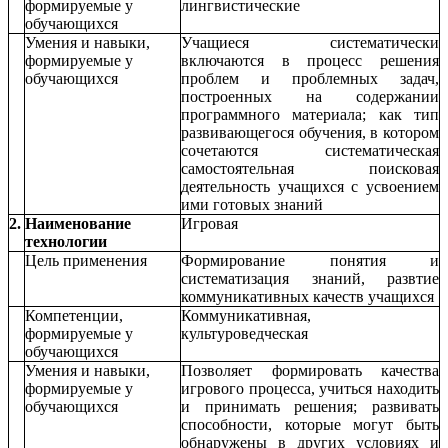
формируемые у
лингвистические
обучающихся
Умения и навыки,
Учащиеся систематически
формируемые у
включаются в процесс решения
обучающихся
проблем и проблемных задач,
построенных на содержании
программного материала; как тип
развивающегося обучения, в котором
сочетаются систематическая
самостоятельная поисковая
деятельность учащихся с усвоением
ими готовых знаний
2.
Наименование
Игровая
технологии
Цель применения
Формирование понятия и
систематизация знаний, развтие
коммуникативных качеств учащихся
Компетенции,
Коммуникативная,
формируемые у
культуроведческая
обучающихся
Умения и навыки,
Позволяет формировать качества
формируемые у
игрового процесса, учиться находить
обучающихся
и принимать решения; развивать
способности, которые могут быть
обнаружены в других условиях и