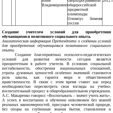
Инне
сверхпрограммной
2012 г
Владимировне
общероссийской
предметной
олимпиады
Олимпус Зимняя
сессия
Создание учителем условий для приобретения
обучающимися позитивного социального опыта.
Аналитическая информация Претендента о создании условий
для приобретения обучающимися позитивного социального
опыта.
Создание благоприятных психолого-педагогических
условий для развития личности сегодня является
приоритетным в работе учителя. В условиях социальной
нестабильности, обострения национальных отношений,
утраты духовных ценностей особенно значимой становится
роль школы, как гаранта мира и общественной
нравственности. В связи с этим время ставит нас перед
необходимостью пересмотреть свои взгляды на учебно-
воспитательный процесс в общеобразовательном учреждении.
А.С. Макаренко говорил: «Воспитывать – значит учить жить».
А успех в воспитании и обучении невозможен без знаний
реальных закономерностей, присущих человеческой природе,
без опоры на глубинные знания бытия, становления и