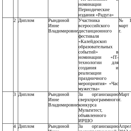
номинации
Периодические
издания «Радуга»
2
Диплом
Рындиной
Участника
№ 1
Инне
всероссийского
март 
Владимировне
дистанционного
г.
фестиваля
«Калейдоскоп
образовательных
событий» в
номинации «IT-
технологии для
создания и
реализации
праздничного
мероприятия» «Час
мужества»
3
Диплом
Рындиной
За организацию
Март 
Инне
сверхпрограммного
г.
Владимировне
конкурса
Мультитест,
объявленного
ИРШО
4
Диплом
Рындиной
За организацию
Апре