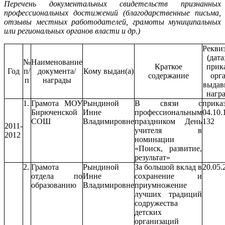
Перечень документальных свидетельств признанных
профессиональных достижений (благодарственные письма,
отзывы местных работодателей, грамоты муниципальных
или региональных органов власти и др.)
Рекви
(дата
№
Наименование
Краткое
прика
Год
п/
документа/
Кому выдан(а)
содержание
орга
п
награды
выда
награ
1.
Грамота МОУ
Рындиной
В связи с
прика
Бирюченской
Инне
профессиональным
04.10.
СОШ
Владимировне
праздником День
132
2011-
учителя в
2012
номинации
«Поиск, развитие,
результат»
2.
Грамота
Рындиной
За большой вклад в
20.05.
отдела по
Инне
сохранение и
образованию
Владимировне
приумножение
лучших традиций
содружества
детских
организаций