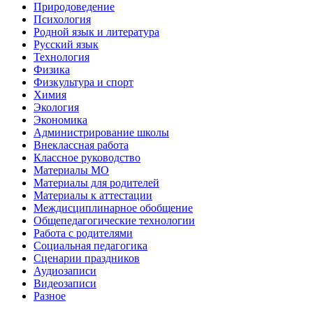
Природоведение
Психология
Родной язык и литература
Русский язык
Технология
Физика
Физкультура и спорт
Химия
Экология
Экономика
Администрирование школы
Внеклассная работа
Классное руководство
Материалы МО
Материалы для родителей
Материалы к аттестации
Междисциплинарное обобщение
Общепедагогические технологии
Работа с родителями
Социальная педагогика
Сценарии праздников
Аудиозаписи
Видеозаписи
Разное