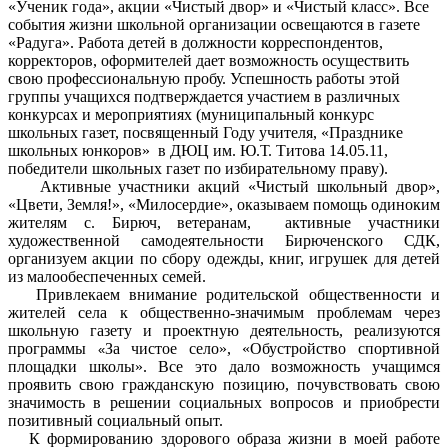
«Ученик года», акции «Чистый двор» и «Чистый класс». Все
события жизни школьной организации освещаются в газете
«Радуга». Работа детей в должности корреспондентов,
корректоров, оформителей дает возможность осуществить
свою профессиональную пробу. Успешность работы этой
группы учащихся подтверждается участием в различных
конкурсах и мероприятиях (муниципальный конкурс
школьных газет, посвященный Году учителя, «Празднике
школьных юнкоров» в ДЮЦ им. Ю.Т. Титова 14.05.11,
победители школьных газет по избирательному праву).
Активные участники акций «Чистый школьный двор»,
«Цвети, Земля!», «Милосердие», оказываем помощь одиноким
жителям с. Бирюч, ветеранам, активные участники
художественной самодеятельности Бирюченского СДК,
организуем акции по сбору одежды, книг, игрушек для детей
из малообеспеченных семей.
Привлекаем внимание родительской общественности и
жителей села к общественно-значимым проблемам через
школьную газету и проектную деятельность, реализуются
программы
За чистое село», «Обустройство спортивной
«
площадки школы». Все это дало возможность учащимся
проявить свою гражданскую позицию, почувствовать свою
значимость в решении социальных вопросов и приобрести
позитивный социальный опыт.
К формированию здорового образа жизни в моей работе