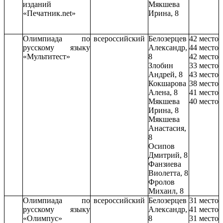
изданий
Мякшева
«Печатник.net»
Ирина, 8
Олимпиада по
всероссийский
Белозерцев
42 место
русскому языку
Александр,
44 место
«Мультитест»
8
42 место
Злобин
33 место
Андрей, 8
43 место
Кокшарова
38 место
Алена, 8
41 место
Мякшева
40 место
Ирина, 8
Мякшева
Анастасия,
8
Осипов
Дмитрий, 8
Фанзиева
Виолетта, 8
Фролов
Михаил, 8
Олимпиада по
всероссийский
Белозерцев
31 место
русскому языку
Александр,
41 место
«Олимпус»
8
31 место