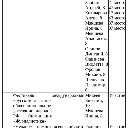
Злобин
21 место
Андрей, 8
47 место
Кокшарова
17 место
Алена, 8
43 место
Мякшева
37 место
Ирина, 8
37 место
Мякшева
Анастасия,
8
Осипов
Дмитрий, 8
Фанзиева
Виолетта, 8
Фролов
Михаил, 8
Шешуков
Владимир,
8
Фестиваль
международный
Михеев
Участие
«русский язык как
Евгений,
общенациональное
10
достояние народов
Мякшева
РФ» (номинация
Ирина, 8
«Журналистика»
«Недаром помнит
всероссийский
Рындин
Участие