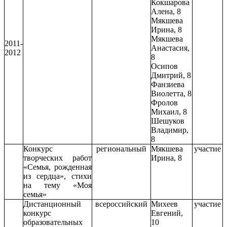
Кокшарова
Алена, 8
Мякшева
Ирина, 8
Мякшева
2011-
Анастасия,
2012
8
Осипов
Дмитрий, 8
Фанзиева
Виолетта, 8
Фролов
Михаил, 8
Шешуков
Владимир,
8
Конкурс
региональный
Мякшева
участие
творческих работ
Ирина, 8
«Семья, рожденная
из сердца», стихи
на тему «Моя
семья»
Дистанционный
всероссийский
Михеев
участие
конкурс
Евгений,
образовательных
10