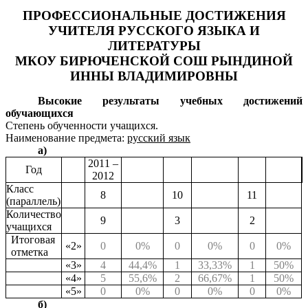
ПРОФЕССИОНАЛЬНЫЕ ДОСТИЖЕНИЯ
УЧИТЕЛЯ РУССКОГО ЯЗЫКА И
ЛИТЕРАТУРЫ
МКОУ БИРЮЧЕНСКОЙ СОШ РЫНДИНОЙ
ИННЫ ВЛАДИМИРОВНЫ
Высокие результаты учебных достижений
обучающихся
Степень обученности учащихся.
Наименование предмета:
русский язык
а)
2011 –
Год
2012
Класс
8
10
11
(параллель)
Количество
9
3
2
учащихся
Итоговая
«2»
0
0%
0
0%
0
0%
отметка
«3»
4
44,4%
1
33,33%
1
50%
«4»
5
55,6%
2
66,67%
1
50%
«5»
0
0%
0
0%
0
0%
б)