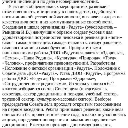
учёте в инспекции по дела несовершеннолетних.
Участие в общешкольных мероприятиях развивает
ответственность, инициативу в наших детях, содействует
воспитанию общественной активности, выявляет лидерские
качества личности и их коммуникативные способности.
Созданная в школе организация «Радуга» (руководитель –
Рындина И.В.) наилучшим образом создает условия для
удовлетворения потребностей человека в реализации «пяти»
само – самоорганизация, самодеятельность, самоуправление,
самовоспитание и самообучение. Приоритетными
направлениями работы ДЮО «Радуга» являются: «Здоровье»,
«Семья», «Наша Родина», «Культура», «Природа», «Труд»,
«Человек», профилактика правонарушений. Разработаны
«Положение о детской организации «Радуга», Положение о
Совете дела ДЮО «Радуга», Устав ДЮО «Радуга», Программа
работы ДЮО «Радуга», Программа «Здоровье»,
«Сотрудничество с родителями». Из числа учащихся 6-11
классов избирается состав Совета дела (председатель,
секретарь, сектор дисциплины и порядка, учебный сектор,
трудовой сектор, культурно-массовый сектор). Выборы
председателя Совета дела проходят открытым голосованием
на первом заседании. Ребята принимают решения, какие дела
они хотели бы провести в течение года, в каких поучаствовать
акциях, определяют поощрения и наказания нарушителям
дисциплины. Ежегодно проходят дни самоуправления,