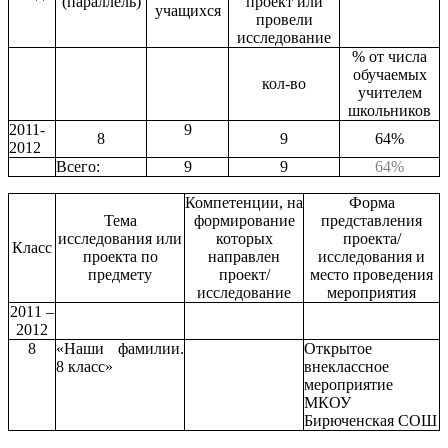
(параллель)
проект или
учащихся
провели
исследование
% от числа
обучаемых
кол-во
учителем
школьников
2011-
9
8
9
64%
2012
Всего:
9
9
64%
Компетенции, на
Форма
Тема
формирование
представления
исследования или
которых
проекта/
Класс
проекта по
направлен
исследования и
предмету
проект/
место проведения
исследование
мероприятия
2011 –
2012
8
«Наши фамилии.
Открытое
8 класс»
внеклассное
мероприятие
МКОУ
Бирюченская СОШ