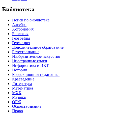
Библиотека
Поиск по библиотеке
Алгебра
Астрономия
Биология
География
Геометрия
Дополнительное образование
Естествознание
Изобразительное искусство
Иностранные языки
Информатика и ИКТ
История
Коррекционная педагогика
Краеведение
Литература
Математика
МХК
Музыка
ОБЖ
Обществознание
Право