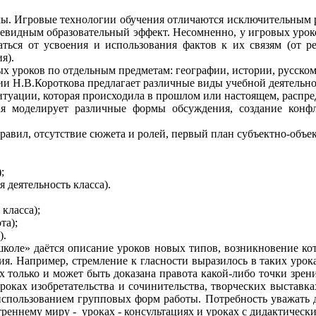
. Игровые технологии обучения отличаются исключительным раз
чевидным образовательный эффект. Несомненно, у игровых уроко
аться от усвоения и использования фактов к их связям (от р
я).
уроков по отдельным предметам: географии, истории, русскому 
и Н.В.Короткова предлагает различные виды учебной деятельно
туации, которая происходила в прошлом или настоящем, распред
ая моделирует различные формы обсуждения, создание конф
авил, отсутствие сюжета и ролей, первый план субъектно-объе
;
 деятельность класса).
 класса);
та);
).
оле» даётся описание уроков новых типов, возникновение кот
ия. Например, стремление к гласности выразилось в таких уро
х только и может быть доказана правота какой-либо точки зре
роках изобретательства и сочинительства, творческих выставка
 использованием групповых форм работы. Потребность уважать 
треннему миру - уроках - консультациях и уроках с дидактическ