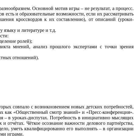
нообразием. Основной мотив игры – не результат, а процесс.
в есть и образовательные возможности, если их рассматривать
ешения кроссвордов к их составлению), от описаний (уроки-
языку и литературе и т.д.
сти:
еление ролей);
ликта мнений, анализ прошлого экспертами с точки зрения
ктных отношений).
орых совпало с возникновением новых детских потребностей,
ках как «Общественный смотр знаний» и «Пресс-конференция».
ния – в уроках-диспутах. Потребность в инициативно мыслящих
х и отчётах. Чёткое осознание важности делового партнёрства,
дело, уметь квалифицированно его выполнять – в организации
ими играми.