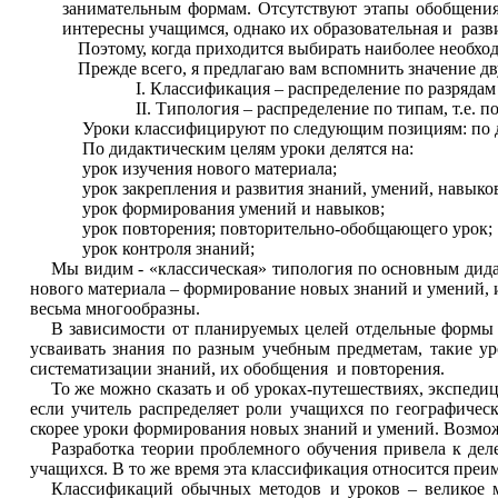
занимательным формам. Отсутствуют этапы обобщения
интересны учащимся, однако их образовательная и раз
Поэтому, когда приходится выбирать наиболее необхо
Прежде всего, я предлагаю вам вспомнить значение д
Классификация – распределение по разрядам 
Типология
– распределение по типам, т.е. 
Уроки классифицируют по следующим позициям: по ди
По дидактическим целям уроки делятся на:
урок изучения нового материала;
урок закрепления и развития знаний, умений, навыко
урок формирования умений и навыков;
урок повторения; повторительно-обобщающего урок;
урок контроля знаний;
Мы видим - «классическая» типология по основным дидак
нового материала – формирование новых знаний и умений, 
весьма многообразны.
В зависимости от планируемых целей отдельные формы 
усваивать знания по разным учебным предметам, такие уро
систематизации знаний, их обобщения и повторения.
То же можно сказать и об уроках-путешествиях, экспеди
если учитель распределяет роли учащихся по географичес
скорее уроки формирования новых знаний и умений. Возмо
Разработка теории проблемного обучения привела к де
учащихся. В то же время эта классификация относится преи
Классификаций обычных методов и уроков – великое м