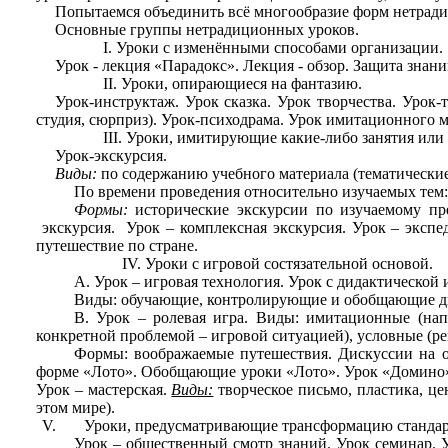
Попытаемся объединить всё многообразие форм нетрад
Основные группы нетрадиционных уроков.
Уроки с изменёнными способами организации.
Урок - лекция «Парадокс». Лекция - обзор. Защита знан
Уроки, опирающиеся на фантазию.
Урок-инструктаж. Урок сказка. Урок творчества. Урок-
студия, сюрприз). Урок-психодрама. Урок имитационного м
Уроки, имитирующие какие-либо занятия или 
Урок-экскурсия.
Виды:
по содержанию учебного материала (тематические,
По времени проведения относительно изучаемых тем
Формы:
исторические экскурсии по изучаемому пре
экскурсия. Урок – комплексная экскурсия. Урок – экспе
путешествие по стране.
Уроки с игровой состязательной основой.
А. Урок – игровая технология. Урок с дидактической 
Виды: обучающие, контролирующие и обобщающие д
В. Урок – ролевая игра. Виды: имитационные (нап
конкретной проблемой – игровой ситуацией), условные (р
Формы:
воображаемые путешествия. Дискуссии на о
форме «Лото». Обобщающие уроки «Лото». Урок «Домино». 
Урок – мастерская.
Виды:
творческое письмо, пластика, це
этом мире).
Уроки, предусматривающие трансформацию стандар
Урок – общественный смотр знаний. Урок семинар. Ур