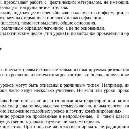
, преобладает работа с фактическим материалом, не имеющим
вивающая нагрузка незначительна.
димое, подходящее из очень большого количества информации, сл
вух научных терминов: типология и классификация.
(классам), помогает выделить общие основания.
по различным образцам чего-либо, а не по основаниям.
дактическим целям (тип урока) и по методике проведения и ор
в;
тическим целям исходит не только из планируемых результатов
их закрепление и систематизация, контроль и оценка полученны
уроков могут быть отнесены к различным типам. Например, ин
ки часто ведут несколько учителей. Но если эти уроки прово
циях. Если они заканчиваются описанием территории или компо
ким специальностям, выделяя геоморфологов, климатологов, г
жно включение подобных уроков в группу комбинированных.
лению уроков на проблемные и непроблемные.
В такой класси
мущественно к урокам изучения нового материала.
ножество. При попытке же классифицировать нетрадиционные