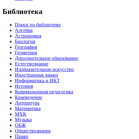
Библиотека
Поиск по библиотеке
Алгебра
Астрономия
Биология
География
Геометрия
Дополнительное образование
Естествознание
Изобразительное искусство
Иностранные языки
Информатика и ИКТ
История
Коррекционная педагогика
Краеведение
Литература
Математика
МХК
Музыка
ОБЖ
Обществознание
Право