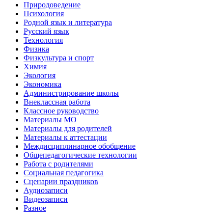
Природоведение
Психология
Родной язык и литература
Русский язык
Технология
Физика
Физкультура и спорт
Химия
Экология
Экономика
Администрирование школы
Внеклассная работа
Классное руководство
Материалы МО
Материалы для родителей
Материалы к аттестации
Междисциплинарное обобщение
Общепедагогические технологии
Работа с родителями
Социальная педагогика
Сценарии праздников
Аудиозаписи
Видеозаписи
Разное