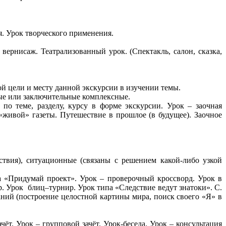
я. Урок творческого применения.
 вернисаж. Театрализованный урок. (Спектакль, салон, сказка,
й цели и месту данной экскурсии в изучении темы.
ые или заключительные комплексные.
по теме, разделу, курсу в форме экскурсии. Урок – заочная
«живой» газеты. Путешествие в прошлое (в будущее). Заочное
твия), ситуационные (связаны с решением какой-либо узкой
а «Придумай проект». Урок – проверочный кроссворд. Урок в
. Урок блиц–турнир. Урок типа «Следствие ведут знатоки». С.
аний (построение целостной картины мира, поиск своего «Я» в
ёт. Урок – групповой зачёт. Урок-беседа. Урок – консультация