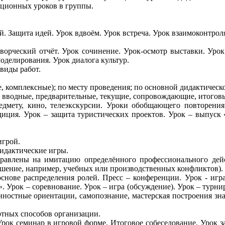
иционных уроков в группы.
ий. Защита идей. Урок вдвоём. Урок встреча. Урок взаимоконтрол
творческий отчёт. Урок сочинение. Урок-осмотр выставки. Урок
оделирования. Урок диалога культур.
виды работ.
 комплексные); по месту проведения; по основной дидактическо
: вводные, предварительные, текущие, сопровождающие, итогов
дмету, кино, телеэкскурсии. Уроки обобщающего повторения 
диция. Урок – защита туристических проектов. Урок – выпуск 
игрой.
идактические игры.
равлены на имитацию определённого профессионального дейс
ешение, например, учебных или производственных конфликтов).
снове распределения ролей. Пресс – конференции. Урок - игр
Урок – соревнование. Урок – игра (обсуждение). Урок – турнир
нностные ориентации, самопознание, мастерская построения зн
тных способов организации.
ок семинар в игровой форме. Итоговое собеседование. Урок зач