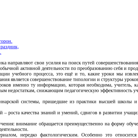
торон.
праздник,
.
ика направляют свои усилия на поиск путей совершенствования 
бычной активной деятельности по преобразованию себя и продв
зации учебного процесса, это ещё и то, какие уроки мы извл
ания является совершенствование типологии и структуры уроков
оков именно ту информацию, которая необходима, учитель, ка
ным недостаткам, снижающим педагогическую эффективность уч
инарской системы, пришедшие из практики высшей школы и 
– роста качества знаний и умений, сдвигов в развитии учащих
ения: внимание обращается преимущественно на форму обучени
еятельности.
риалом, нередко фактологическим. Особенно это относится