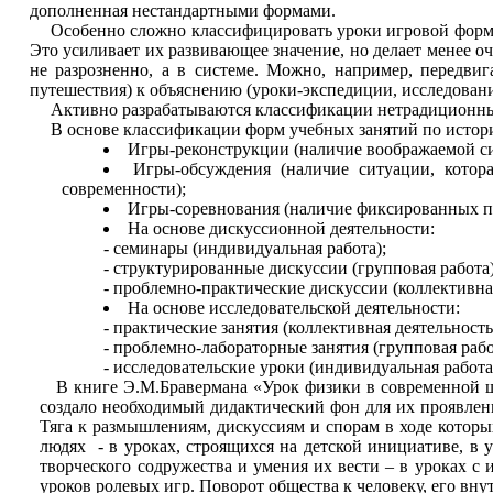
дополненная нестандартными формами.
Особенно сложно классифицировать уроки игровой формы
Это усиливает их развивающее значение, но делает менее о
не разрозненно, а в системе. Можно, например, передвиг
путешествия) к объяснению (уроки-экспедиции, исследовани
Активно разрабатываются классификации нетрадиционных 
В основе классификации форм учебных занятий по истори
Игры-реконструкции (наличие воображаемой си
Игры-обсуждения (наличие ситуации, котор
современности);
Игры-соревнования (наличие фиксированных пр
На основе дискуссионной деятельности:
- семинары (индивидуальная работа);
- структурированные дискуссии (групповая работа)
- проблемно-практические дискуссии (коллективная
На основе исследовательской деятельности:
- практические занятия (коллективная деятельность
- проблемно-лабораторные занятия (групповая рабо
- исследовательские уроки (индивидуальная работа
В книге Э.М.Бравермана «Урок физики в современной шк
создало необходимый дидактический фон для их проявлен
Тяга к размышлениям, дискуссиям и спорам в ходе которы
людях - в уроках, строящихся на детской инициативе, в у
творческого содружества и умения их вести – в уроках с
уроков ролевых игр. Поворот общества к человеку, его вну