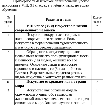
Примерное тематическое планирование уроков
искусства в VIII, XI классах в учебных часах по годам
обучения
№
Кол-во
Разделы и темы
урока
часов
VIII класс (35 ч) Искусство в жизни
I
2
современного человека
Искусство вокруг нас, его роль в
1
1
жизни современного че ловека. Роль
искусства в формировании художественного
и научного творческого мышления
Обращение к искусству прошлого с
2
1
целью выявления его полифункциональности
и ценности для людей, живших во все
времена. Основные стили в искусстве
прошлого и настоящего (Запад — Россия —
Восток). Выразительные средства разных
видов искусства в контексте разных сти лей
Искусство открывает новые грани
II
7
мира
Искусство как образная модель
3
1
окружающего мира, обо гащающая
жизненный опыт человека, его знания и пред
ставления о мире. Знание научное и знание