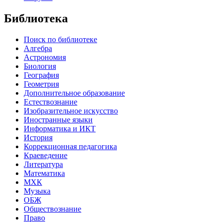
Библиотека
Поиск по библиотеке
Алгебра
Астрономия
Биология
География
Геометрия
Дополнительное образование
Естествознание
Изобразительное искусство
Иностранные языки
Информатика и ИКТ
История
Коррекционная педагогика
Краеведение
Литература
Математика
МХК
Музыка
ОБЖ
Обществознание
Право