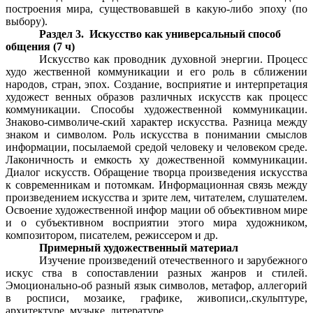
построения мира, существовавшей в какую-либо эпоху (по
выбору).
Раздел 3. Искусство как универсальный способ
общения (7 ч)
Искусство как проводник духовной энергии. Процесс
худо жественной коммуникации и его роль в сближении
народов, стран, эпох. Создание, восприятие и интерпретация
художест венных образов различных искусств как процесс
коммуникации. Способы художественной коммуникации.
Знаково-символиче-ский характер искусства. Разница между
знаком и символом. Роль искусства в понимании смыслов
информации, посылаемой средой человеку и человеком среде.
Лаконичность и емкость ху дожественной коммуникации.
Диалог искусств. Обращение творца произведения искусства
к современникам и потомкам. Информационная связь между
произведением искусства и зрите лем, читателем, слушателем.
Освоение художественной инфор мации об объективном мире
и о субъективном восприятии этого мира художником,
композитором, писателем, режиссером и др.
Примерный художественный материал
Изучение произведений отечественного и зарубежного
искус ства в сопоставлении разных жанров и стилей.
Эмоционально-об разный язык символов, метафор, аллегорий
в росписи, мозаике, графике, живописи,.скульптуре,
архитектуре, музыке, литературе.