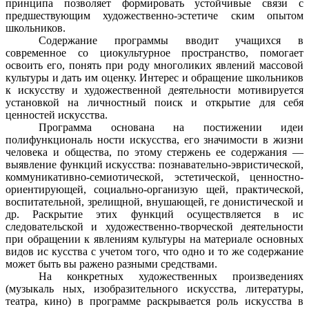
принципа позволяет формировать устойчивые связи с
предшествующим художественно-эстетиче ским опытом
школьников.
Содержание программы вводит учащихся в
современное со циокультурное пространство, помогает
освоить его, понять при роду многоликих явлений массовой
культуры и дать им оценку. Интерес и обращение школьников
к искусству и художественной деятельности мотивируется
установкой на личностный поиск и открытие для себя
ценностей искусства.
Программа основана на постижении идеи
полифункциональ ности искусства, его значимости в жизни
человека и общества, по этому стержень ее содержания —
выявление функций искусства: познавательно-эвристической,
коммуникативно-семиотической, эстетической, ценностно-
ориентирующей, социально-организую щей, практической,
воспитательной, зрелищной, внушающей, ге донистической и
др. Раскрытие этих функций осуществляется в ис
следовательской и художественно-творческой деятельности
при обращении к явлениям культуры на материале основных
видов ис кусства с учетом того, что одно и то же содержание
может быть вы ражено разными средствами.
На конкретных художественных произведениях
(музыкаль ных, изобразительного искусства, литературы,
театра, кино) в программе раскрывается роль искусства в