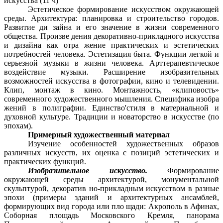
искусства (11 ч)
Эстетическое формирование искусством окружающей
среды. Архитектура: планировка и строительство городов.
Развитие ди зайна и его значение в жизни современного
общества. Произве дения декоративно-прикладного искусства
и дизайна как отра жение практических и эстетических
потребностей человека. Эстетизация быта. Функции легкой и
серьезной музыки в жизни человека. Арттерапевтическое
воздействие музыки. Расширение изобразительных
возможностей искусства в фотографии, кино и телевидении.
Клип, монтаж в кино. Монтажность, «клиповость»
современного художественного мышления. Специфика изобра
жений в полиграфии. Единство'стиля в материальной и
духовной культуре. Традиции и новаторство в искусстве (по
эпохам).
Примерный художественный материал
Изучение особенностей художественных образов
различных искусств, их оценка с позиций эстетических и
практических функций.
Изобразительное искусство.
Формирование
окружающей среды архитектурой, монументальной
скульптурой, декоратив но-прикладным искусством в разные
эпохи (примеры зданий и архитектурных ансамблей,
формирующих вид города или пло щади: Акрополь в Афинах,
Соборная площадь Московского Кремля, панорама