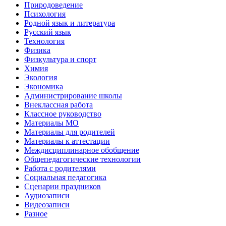
Природоведение
Психология
Родной язык и литература
Русский язык
Технология
Физика
Физкультура и спорт
Химия
Экология
Экономика
Администрирование школы
Внеклассная работа
Классное руководство
Материалы МО
Материалы для родителей
Материалы к аттестации
Междисциплинарное обобщение
Общепедагогические технологии
Работа с родителями
Социальная педагогика
Сценарии праздников
Аудиозаписи
Видеозаписи
Разное