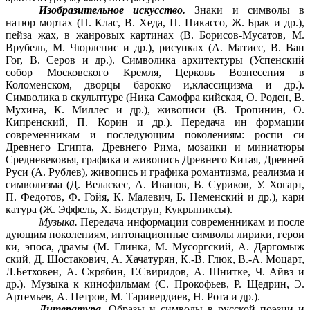
Изобразительное искусство.
Знаки и символы в
натюр мортах (П. Клас, В. Хеда, П. Пикассо, Ж. Брак и др.),
пейза жах, в жанровых картинах (В. Борисов-Мусатов, М.
Врубель, М. Чюрленис и др.), рисунках (А. Матисс, В. Ван
Гог, В. Серов и др.). Символика архитектуры (Успенский
собор Московского Кремля, Церковь Вознесения в
Коломенском, дворцы барокко и,классицизма и др.).
Символика в скульптуре (Ника Самофра кийская, О. Роден, В.
Мухина, К. Миллес и др.), живописи (В. Тропинин, О.
Кипренский, П. Корин и др.). Передача ин формации
современникам и последующим поколениям: роспи си
Древнего Египта, Древнего Рима, мозаики и миниатюры
Средневековья, графика и живопись Древнего Китая, Древней
Руси (А. Рублев), живопись и графика романтизма, реализма и
символизма (Д. Веласкес, А. Иванов, В. Суриков, У. Хогарт,
П. Федотов, Ф. Гойя, К. Малевич, Б. Неменский и др.), кари
катура (Ж. Эффель, X. Бидструп, Кукрыниксы).
Музыка.
Передача информации современникам и после
дующим поколениям, интонационные символы лирики, герои
ки, эпоса, драмы (М. Глинка, М. Мусоргский, А. Даргомыж
ский, Д. Шостакович, А. Хачатурян, К.-В. Глюк, В.-А. Моцарт,
Л.Бетховен, А. Скрябин, Г.Свиридов, А. Шнитке, Ч. Айвз и
др.). Музыка к кинофильмам (С. Прокофьев, Р. Щедрин, Э.
Артемьев, А. Петров, М. Таривердиев, Н. Рота и др.).
Литература.
Образы и символы в русской поэзии и