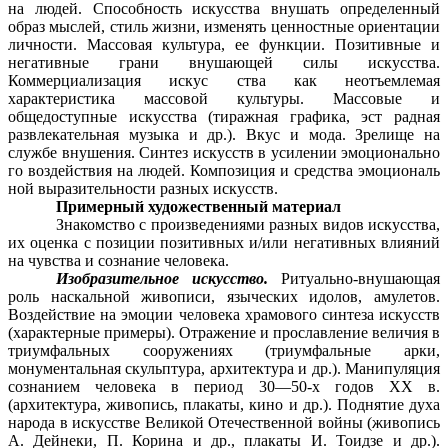
на людей. Способность искусства внушать определенный
образ мыслей, стиль жизни, изменять ценностные ориентации
личности. Массовая культура, ее функции. Позитивные и
негативные грани внушающей силы искусства.
Коммерциализация искус ства как неотъемлемая
характеристика массовой культуры. Массовые и
общедоступные искусства (тиражная графика, эст радная
развлекательная музыка и др.). Вкус и мода. Зрелище на
службе внушения. Синтез искусств в усилении эмоционально
го воздействия на людей. Композиция и средства эмоциональ
ной выразительности разных искусств.
Примерный художественный материал
Знакомство с произведениями разных видов искусства,
их оценка с позиции позитивных и/или негативных влияний
на чувства и сознание человека.
Изобразительное искусство.
Ритуально-внушающая
роль наскальной живописи, языческих идолов, амулетов.
Воздействие на эмоции человека храмового синтеза искусств
(характерные примеры). Отражение и прославление величия в
триумфальных сооружениях (триумфальные арки,
монументальная скульптура, архитектура и др.). Манипуляция
сознанием человека в период 30—50-х годов XX в.
(архитектура, живопись, плакаты, кино и др.). Поднятие духа
народа в искусстве Великой Отечественной войны (живопись
А. Дейнеки, П. Корина и др., плакаты И. Тоидзе и др.).