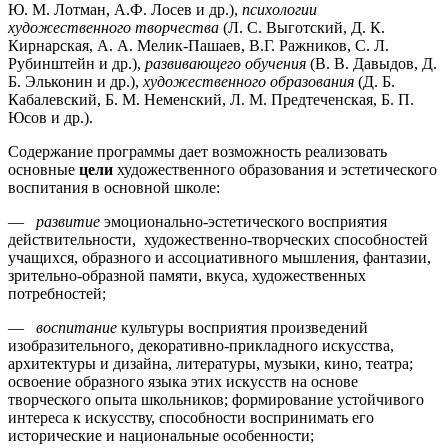
Ю. М. Лотман, A.Ф. Лосев и др.),
психологии
художественного творчества
(Л. С. Выготский, Д. К.
Кирнарская, А. А. Мелик-Пашаев, B.Г. Ражников, С. Л.
Рубинштейн и др.),
развивающего обуче
ния
(В. В. Давыдов, Д.
Б. Эльконин и др.),
художественного
образования
(Д. Б.
Кабалевский, Б. М. Неменский, Л. М. Предтеченская, Б. П.
Юсов и др.).
Содержание программы дает возможность реализовать
основные
цели
художественного образования и эстетического
воспитания в основной школе:
—
развитие
эмоционально-эстетического восприятия
действительности, художественно-творческих способностей
учащихся, образного и ассоциативного мышления, фантазии,
зрительно-образной памяти, вкуса, художественных
потребностей;
—
воспитание
культуры восприятия произведений
изобразительного, декоративно-прикладного искусства,
архитектуры и дизайна, литературы, музыки, кино, театра;
освоение образного языка этих искусств на основе
творческого опыта школьников; формирование устойчивого
интереса к искусству, способности воспринимать его
исторические и национальные особенности;