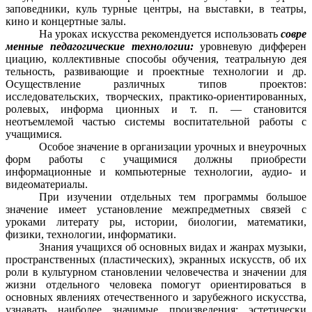
заповедники, куль турные центры, на выставки, в театры,
кино и концертные залы.
На уроках искусства рекомендуется использовать
совре
менные педагогические технологии:
уровневую дифферен
циацию, коллективные способы обучения, театральную дея
тельность, развивающие и проектные технологии и др.
Осуществление различных типов проектов:
исследовательских, творческих, практико-ориентированных,
ролевых, информа ционных и т. п. — становится
неотъемлемой частью системы воспитательной работы с
учащимися.
Особое значение в организации урочных и внеурочных
форм работы с учащимися должны приобрести
информационные и компьютерные технологии, аудио- и
видеоматериалы.
При изучении отдельных тем программы большое
значение имеет установление межпредметных связей с
уроками литерату ры, истории, биологии, математики,
физики, технологии, информатики.
Знания учащихся об основных видах и жанрах музыки,
пространственных (пластических), экранных искусств, об их
роли в культурном становлении человечества и значении для
жизни отдельного человека помогут ориентироваться в
основных явлениях отечественного и зарубежного искусства,
узнавать наиболее значимые произведения; эстетически