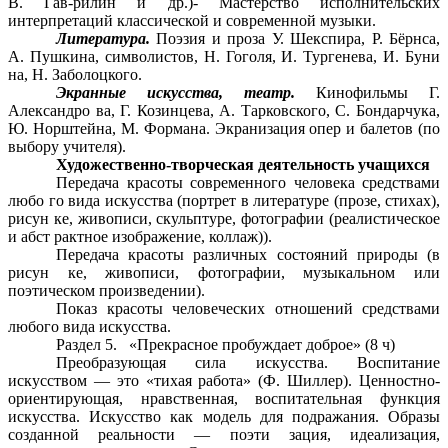
В. Гав-рилин и др.)- Мастерство исполнительских
интерпретаций классической и современной музыки.
Литература.
Поэзия и проза У. Шекспира, Р. Бёрнса,
А. Пушкина, символистов, Н. Гоголя, И. Тургенева, И. Буни
на, Н. Заболоцкого.
Экранные искусства, театр.
Кинофильмы Г.
Александро ва, Г. Козинцева, А. Тарковского, С. Бондарчука,
Ю. Норштейна, М. Формана. Экранизация опер и балетов (по
выбору учителя).
Художественно-творческая деятельность учащихся
Передача красоты современного человека средствами
любо го вида искусства (портрет в литературе (прозе, стихах),
рисун ке, живописи, скульптуре, фотографии (реалистическое
и абст рактное изображение, коллаж)).
Передача красоты различных состояний природы (в
рисун ке, живописи, фотографии, музыкальном или
поэтическом произведении).
Показ красоты человеческих отношений средствами
любого вида искусства.
Раздел 5. «Прекрасное пробуждает доброе» (8 ч)
Преобразующая сила искусства. Воспитание
искусством — это «тихая работа» (Ф. Шиллер). Ценностно-
ориентирующая, нравственная, воспитательная функция
искусства. Искусство как модель для подражания. Образы
созданной реальности — поэти зация, идеализация,