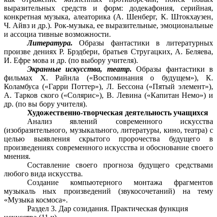
выразительных средств и форм: додекафония, серийная,
конкретная музыка, алеаторика (А. Шенберг, К. Штокхаузен,
Ч. Айвз и др.). Рок-музыка, ее выразительные, эмоциональные
и ассоциа тивные возможности.
Литература.
Образы фантастики в литературных
произве дениях Р. Брэдбери, братьев Стругацких, А. Беляева,
И. Ефре мова и др. (по выбору учителя).
Экранные искусства, театр.
Образы фантастики в
фильмах X. Райнла («Воспоминания о будущем»), К.
Коламбуса («Гарри Поттер»), Л. Бессона («Пятый элемент»),
А. Тарков ского («Солярис»), В. Левина («Капитан Немо») и
др. (по вы бору учителя).
Художественно-творческая деятельность учащихся
Анализ явлений современного искусства
(изобразительного, музыкального, литературы, кино, театра) с
целью выявления скрытого пророчества будущего в
произведениях современного искусства и обоснование своего
мнения.
Составление своего прогноза будущего средствами
любого вида искусства.
Создание компьютерного монтажа фрагментов
музыкаль ных произведений (звукосочетаний) на тему
«Музыка космоса».
Раздел 3. Дар созидания. Практическая функция