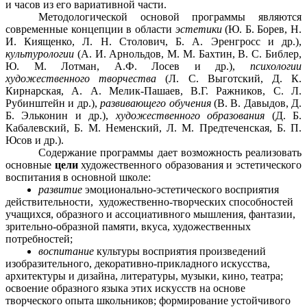
и часов из его вариативной части.
Методологической основой программы являются
современные концепции в области
эстетики
(Ю. Б. Борев, Н.
И. Киященко, Л. Н. Столович, Б. А. Эренгросс и др.),
культурологии
(А. И. Арнольдов, М. М. Бахтин, В. С. Библер,
Ю. М. Лотман, A.Ф. Лосев и др.),
психологии
художественного творчества
(Л. С. Выготский, Д. К.
Кирнарская, А. А. Мелик-Пашаев, B.Г. Ражников, С. Л.
Рубинштейн и др.),
развивающего обучения
(В. В. Давыдов, Д.
Б. Эльконин и др.),
художественного образования
(Д. Б.
Кабалевский, Б. М. Неменский, Л. М. Предтеченская, Б. П.
Юсов и др.).
Содержание программы дает возможность реализовать
основные
цели
художественного образования и эстетического
воспитания в основной школе:
развитие
эмоционально-эстетического восприятия
действительности, художественно-творческих способностей
учащихся, образного и ассоциативного мышления, фантазии,
зрительно-образной памяти, вкуса, художественных
потребностей;
воспитание
культуры восприятия произведений
изобразительного, декоративно-прикладного искусства,
архитектуры и дизайна, литературы, музыки, кино, театра;
освоение образного языка этих искусств на основе
творческого опыта школьников; формирование устойчивого