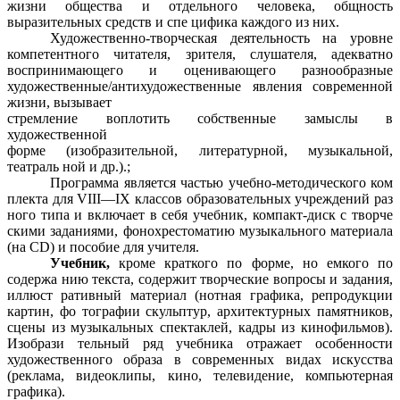
жизни общества и отдельного человека, общность
выразительных средств и спе цифика каждого из них.
Художественно-творческая деятельность на уровне
компетентного читателя, зрителя, слушателя, адекватно
воспринимающего и оценивающего разнообразные
художественные/антихудожественные явления современной
жизни, вызывает
стремление воплотить собственные замыслы в
художественной
форме (изобразительной, литературной, музыкальной,
театраль ной и др.).;
Программа является частью учебно-методического ком
плекта для VIII—IX классов образовательных учреждений раз
ного типа и включает в себя учебник, компакт-диск с творче
скими заданиями, фонохрестоматию музыкального материала
(на CD) и пособие для учителя.
Учебник,
кроме краткого по форме, но емкого по
содержа нию текста, содержит творческие вопросы и задания,
иллюст ративный материал (нотная графика, репродукции
картин, фо тографии скульптур, архитектурных памятников,
сцены из музыкальных спектаклей, кадры из кинофильмов).
Изобрази тельный ряд учебника отражает особенности
художественного образа в современных видах искусства
(реклама, видеоклипы, кино, телевидение, компьютерная
графика).