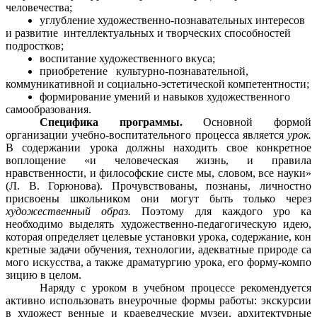
человечества;
углубление художественно-познавательных интересов
и развитие интеллектуальных и творческих способностей
подростков;
воспитание художественного вкуса;
приобретение культурно-познавательной,
коммуникативной и социально-эстетической компетентности;
формирование умений и навыков художественного
самообразования.
Специфика программы.
Основной формой
организации учебно-воспитательного процесса является
урок.
В содержании урока должны находить свое конкретное
воплощение «и человеческая жизнь, и правила
нравственности, и философские систе мы, словом, все науки»
(Л. В. Горюнова). Прочувствованы, познаны, личностно
присвоены школьником они могут быть только через
художественный образ.
Поэтому для каждого уро ка
необходимо выделять художественно-педагогическую идею,
которая определяет целевые установки урока, содержание, кон
кретные задачи обучения, технологии, адекватные природе са
мого искусства, а также драматургию урока, его форму-компо
зицию в целом.
Наряду с уроком в учебном процессе рекомендуется
активно использовать внеурочные формы работы: экскурсии
в художест венные и краеведческие музеи, архитектурные