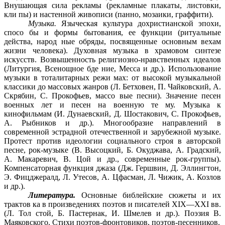
Внушающая сила рекламы (рекламные плакаты, листовки,
кли пы) и настенной живописи (панно, мозаики, граффити).
Музыка.
Языческая культура дохристианской эпохи,
спосо бы и формы бытования, ее функции (ритуальные
действа, народ ные обряды, посвященные основным вехам
жизни человека). Духовная музыка в храмовом синтезе
искусств. Возвышенность религиозно-нравственных идеалов
(Литургия, Всенощное бде ние, Месса и др.). Использование
музыки в тоталитарных режи мах: от высокой музыкальной
классики до массовых жанров (Л. Бетховен, П. Чайковский, А.
Скрябин, С. Прокофьев, массо вые песни). Значение песен
военных лет и песен на военную те му. Музыка к
кинофильмам (И. Дунаевский, Д. Шостакович, С. Прокофьев,
А. Рыбников и др.). Многообразие направлений в
современной эстрадной отечественной и зарубежной музыке.
Протест против идеологии социального строя в авторской
песне, рок-музыке (В. Высоцкий, Б. Окуджава, А. Градский,
А. Макаревич, В. Цой и др., современные рок-группы).
Компенсаторная функция джаза (Дж. Гершвин, Д. Эллингтон,
Э. Фицджералд, Л. Утесов, А. Цфасман, Л. Чижик, А. Козлов
и др.).
Литература.
Основные библейские сюжеты и их
трактов ка в произведениях поэтов и писателей XIX—XXI вв.
(Л. Тол стой, Б. Пастернак, И. Шмелев и др.). Поэзия В.
Маяковского. Стихи поэтов-фронтовиков, поэтов-песенников.