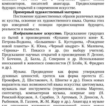
композиторов, писателей авангарда. Предвосхищение
будущих открытий в современном искусстве.
Примерный художественный материал
Постижение художественных образов различных видов
ис кусства, освоение их художественного языка. Оценка этих
про изведений с позиции предвосхищения будущего,
реальности и вымысла.
Изобразительное искусство.
Предсказание грядущих
со бытий в произведениях «Купание красного коня» К.
Петрова-Водкина, «Большевик» Б. Кустодиева, «Рождение
новой планеты» К. Юона, «Черный квадрат» К. Малевича,
«Герника» П. Пикассо и др. (по выбору учителя).
Предсказание научных открытий в произведениях Р. Делоне,
У. Боччони, Д. Балла, Д. Северини и др. Использование
иносказаний в живописи символистов (У. Блэйк, К. Фридрих
и др.).
Музыка.
Предвидение как форма утверждения
духовных ценностей, гротеск как форма протеста (С.
Прокофьев, Д. Шостакович, А. Шнитке и др.). Поиск новых
выразитель ных возможностей языка искусства: цветомузыка,
музыкаль ные инструменты (терменвокс, волны Мартено,
синтезатор), компьютерная музыка, лазерные шоу (Н.
Римский-Корсаков, А. Скрябин, Э. Артемьев, Э. Денисов, А.
Рыбников, В. Галлеев, Ж.-М. Жарр и др.). Авангард в музыке
как отражение жизненных противоречий, поиск новых