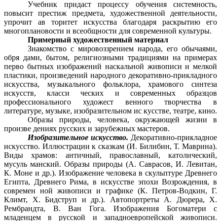
Учебник придаст процессу обучения системность,
повысит престиж предмета, художественной деятельности,
упрочит ав торитет искусства благодаря раскрытию его
многоплановости и всеобщности для современной культуры.
Примерный художественный материал
Знакомство с мировоззрением народа, его обычаями,
обря дами, бытом, религиозными традициями на примерах
перво бытных изображений наскальной живописи и мелкой
пластики, произведений народного декоративно-прикладного
искусства, музыкального фольклора, храмового синтеза
искусств, класси ческих и современных образцов
профессионального художест венного творчества в
литературе, музыке, изобразительном ис кусстве, театре, кино.
Образы природы, человека, окружающей жизни в
произве дениях русских и зарубежных мастеров.
Изобразительное искусство.
Декоративно-прикладное
искусство. Иллюстрации к сказкам (И. Билибин, Т. Маврина).
Виды храмов: античный, православный, католический,
мусуль манский. Образы природы (А. Саврасов, И. Левитан,
К. Моне и др.). Изображение человека в скульптуре Древнего
Египта, Древнего Рима, в искусстве эпохи Возрождения, в
современ ной живописи и графике (К. Петров-Водкин, Г.
Климт, X. Бидструп и др.). Автопортреты А. Дюрера, X.
Рембрандта, В. Ван Гога. Изображения Богоматери с
младенцем в русской и западноевропейской живописи.