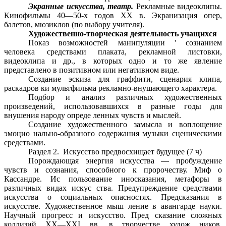
Экранные искусства, театр.
Рекламные видеоклипы.
Кинофильмы 40—50-х годов XX в. Экранизация опер,
балетов, мюзиклов (по выбору учителя).
Художественно-творческая деятельность учащихся
Показ возможностей манипуляции ' сознанием
человека средствами плаката, рекламной листовки,
видеоклипа и др., в которых одно и то же явление
представлено в позитивном или негативном виде.
Создание эскиза для граффити, сценария клипа,
раскадров ки мультфильма рекламно-внушающего характера.
Подбор и анализ различных художественных
произведений, использовавшихся в разные годы для
внушения народу опреде ленных чувств и мыслей.
Создание художественного замысла и воплощение
эмоцио нально-образного содержания музыки сценическими
средствами.
Раздел 2. Искусство предвосхищает будущее (7 ч)
Порождающая энергия искусства — пробуждение
чувств и сознания, способного к пророчеству. Миф о
Кассандре. Ис пользование иносказания, метафоры в
различных видах искус ства. Предупреждение средствами
искусства о социальных опасностях. Предсказания в
искусстве. Художественное мыш ление в авангарде науки.
Научный прогресс и искусство. Пред сказание сложных
коллизий XX—XXI вв. в творчестве худож ников,