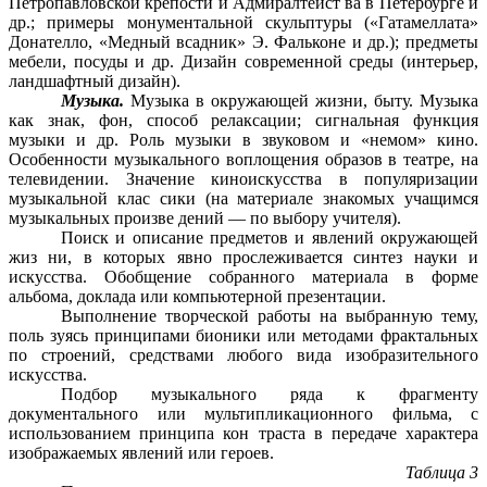
Петропавловской крепости и Адмиралтейст ва в Петербурге и
др.; примеры монументальной скульптуры («Гатамеллата»
Донателло, «Медный всадник» Э. Фальконе и др.); предметы
мебели, посуды и др. Дизайн современной среды (интерьер,
ландшафтный дизайн).
Музыка.
Музыка в окружающей жизни, быту. Музыка
как знак, фон, способ релаксации; сигнальная функция
музыки и др. Роль музыки в звуковом и «немом» кино.
Особенности музыкального воплощения образов в театре, на
телевидении. Значение киноискусства в популяризации
музыкальной клас сики (на материале знакомых учащимся
музыкальных произве дений — по выбору учителя).
Поиск и описание предметов и явлений окружающей
жиз ни, в которых явно прослеживается синтез науки и
искусства. Обобщение собранного материала в форме
альбома, доклада или компьютерной презентации.
Выполнение творческой работы на выбранную тему,
поль зуясь принципами бионики или методами фрактальных
по строений, средствами любого вида изобразительного
искусства.
Подбор музыкального ряда к фрагменту
документального или мультипликационного фильма, с
использованием принципа кон траста в передаче характера
изображаемых явлений или героев.
Таблица 3