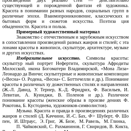
произведении двух реально стей — действительно
существующей и порожденной фантази ей художника.
Красота в понимании разных народов, социальных групп в
различные эпохи. Взаимопроникновение, классических и
бытовых форм и сюжетов искусства. Поэтиза ция
обыденности. Красота и польза.
Примерный художественный материал
Знакомство с отечественным и зарубежным искусством
в сопоставлении произведений разных жанров и стилей; с эта
лонами красоты в живописи, скульптуре, архитектуре, музыке
и других искусствах.
Изобразительное искусство.
Символы красоты:
скульптур ный портрет Нефертити, скульптура Афродиты
Милосской, икона Богоматери Владимирской, «Мона Лиза»
Леонардо да Винчи; скульптурные и живописные композиции
(«Весна» О. Родена, «Весна» С. Боттичелли и др.). Понимание
красоты в различных ху дожественных стилях и направлениях
(Ж.-Л. Давид, У. Тернер, К.-Д. Фридрих, Ф. Васильев, И.
Левитан, А. Куинджи, В. Поленов и др.). Различное
понимание красоты (женские образы в произве дениях Ф.
Рокотова, Б. Кустодиева, художников-символистов).
Музыка.
Красота и правда в произведениях различных
жанров и стилей (Д. Каччини, И.-С. Бах,
Ф>
Шуберт, Ф. Шо
пен, И. Штраус, Э. Григ, Ж. Бизе, М. Равель, М. Глинка,
П. Чайковский, С. Рахманинов, Г. Свиридов, В. Кикта,