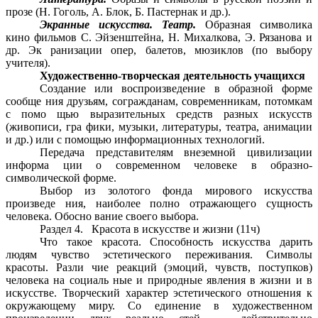
прозе (Н. Гоголь, А. Блок, Б. Пастернак и др.).
Экранные искусства. Театр.
Образная символика
кино фильмов С. Эйзенштейна, Н. Михалкова, Э. Рязанова и
др. Эк ранизации опер, балетов, мюзиклов (по выбору
учителя).
Художественно-творческая деятельность учащихся
Создание или воспроизведение в образной форме
сообще ния друзьям, согражданам, современникам, потомкам
с помо щью выразительных средств разных искусств
(живописи, гра фики, музыки, литературы, театра, анимации
и др.) или с помощью информационных технологий.
Передача представителям внеземной цивилизации
информа ции о современном человеке в образно-
символической форме.
Выбор из золотого фонда мирового искусства
произведе ния, наиболее полно отражающего сущность
человека. Обосно вание своего выбора.
Раздел 4. Красота в искусстве и жизни (11ч)
Что такое красота. Способность искусства дарить
людям чувство эстетического переживания. Символы
красоты. Разли чие реакций (эмоций, чувств, поступков)
человека на социаль ные и природные явления в жизни и в
искусстве. Творческий характер эстетического отношения к
окружающему миру. Со единение в художественном