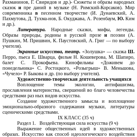
Рахманинов, Г. Свиридов и др.)- Сюжеты и образы народных
сказок
и
пре даний в музыке (Н. Римский-Корсаков). Мир
современника
в
песенном творчестве (И. Дунаевский, А.
Пахмутова, Д. Тухма-нов, Б. Окуджава, А. Розенбаум,
Ю.
Ким
и др.).
Литература.
Народные сказки, мифы, легенды.
Образы природы, родины в русской прозе
и
поэзии (А.
Пушкин, М. Пришвин, К. Паустовский, А. Григ — по выбору
учителя).
Экранные искусства, театр.
«Золушка» — сказка
Ш.
Перро, пьеса Е. Шварца, фильм Н. Кошеверова, М. Шапиро,
балет С. Прокофьева. Кинофильмы «Доживем до
понедельника» С. Ростоцкого, «Розыгрыш» В. Меньшова,
«Чучело» Р. Быкова и др. (по выбору учителя).
Художественно-творческая деятельность учащихся
Воплощение темы экологии, антифашизма,
прославления материнства, свершений во благо человечества
средствами раз ных видов искусства.
Создание художественного замысла и воплощение
эмоционально-образного содержания музыки, литературы
сценическими средствами.
IX КЛАСС (35 ч)
Раздел 1. Воздействующая сила искусства (9 ч)
Выражение общественных идей в художественных
образах. Искусство как способ идеологического воздействия