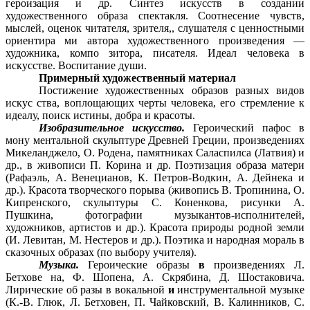
героизация и др. Синтез искусств в создании
художественного образа спектакля. Соотнесение чувств,
мыслей, оценок читателя, зрителя,, слушателя с ценностными
ориентира ми автора художественного произведения —
художника, компо зитора, писателя. Идеал человека в
искусстве. Воспитание души.
Примерный художественный материал
Постижение художественных образов разных видов
искус ства, воплощающих черты человека, его стремление к
идеалу, поиск истины, добра и красоты.
Изобразительное искусство.
Героический пафос в
мону ментальной скульптуре Древней Греции, произведениях
Микеланджело, О. Родена, памятниках Саласпилса (Латвия) и
др., в живописи П. Корина и др. Поэтизация образа матери
(Рафаэль, А. Венецианов, К. Петров-Водкин, А. Дейнека и
др.). Красота творческого порыва (живопись В. Тропинина, О.
Кипренского, скульптуры С. Коненкова, рисунки А.
Пушкина, фотографии музыкантов-исполнителей,
художников, артистов и др.). Красота природы родной земли
(И. Левитан, М. Нестеров и др.). Поэтика и народная мораль в
сказочных образах (по выбору учителя).
Музыка.
Героические образы
в
произведениях Л.
Бетхове на, Ф. Шопена, А. Скрябина, Д. Шостаковича.
Лирические об разы в вокальной
и
инструментальной музыке
(К.-В. Глюк, Л. Бетховен, П. Чайковский, В. Калинников, С.