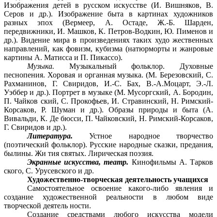
Изображения детей в русском искусстве (И. Вишняков, В.
Серов и др.). Изображение быта в картинах художников
разных эпох (Вермеер, А. Остаде, Ж.-Б. Шарден,
передвижники, И. Машков, К. Петров-Водкин, Ю. Пименов и
др.). Видение мира в произведениях таких худо жественных
направлений, как фовизм, кубизма (натюрморты и жанровые
картины А. Матисса и П. Пикассо).
Музыка.
Музыкальный фольклор. Духовные
песнопения. Хоровая и органная музыка. (М. Березовский, С.
Рахманинов, Г. Свиридов, И.-С. Бах, В.-А.Моцарт, Э.-Л.
Уэббер и др.). Портрет в музыке (М. Мусоргский, А. Бородин,
П. Чайков ский, С. Прокофьев, И. Стравинский, Н. Римский-
Корсаков, Р. Шуман и др.). Образы природы и быта (А.
Вивальди, К. Де бюсси, П. Чайковский, Н. Римский-Корсаков,
Г. Свиридов и др.).
Литература.
Устное народное творчество
(поэтический фольклор). Русские народные сказки, предания,
былины. Жи тия святых. Лирическая поэзия.
Экранные искусства, театр.
Кинофильмы А. Тарков
ского, С. Урусевского и др.
Художественно-творческая деятельность учащихся
Самостоятельное освоение какого-либо явления и
создание художественной реальности в любом виде
творческой деятель ности.
Создание средствами любого искусства модели