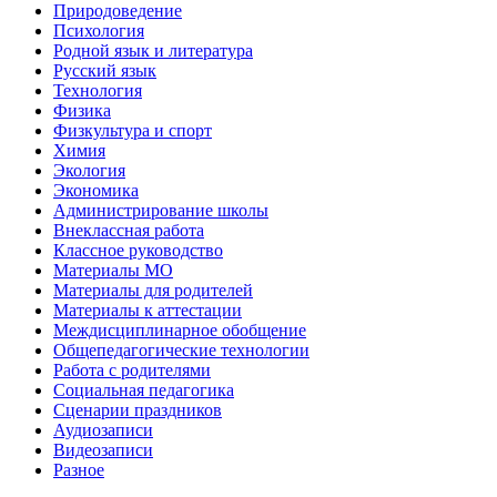
Природоведение
Психология
Родной язык и литература
Русский язык
Технология
Физика
Физкультура и спорт
Химия
Экология
Экономика
Администрирование школы
Внеклассная работа
Классное руководство
Материалы МО
Материалы для родителей
Материалы к аттестации
Междисциплинарное обобщение
Общепедагогические технологии
Работа с родителями
Социальная педагогика
Сценарии праздников
Аудиозаписи
Видеозаписи
Разное