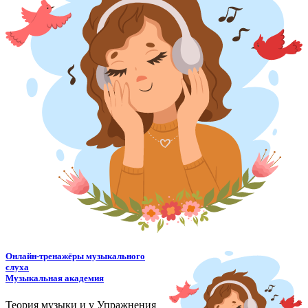
Онлайн-тренажёры музыкального
слуха
Музыкальная академия
Теория музыки и у
У
пражнения