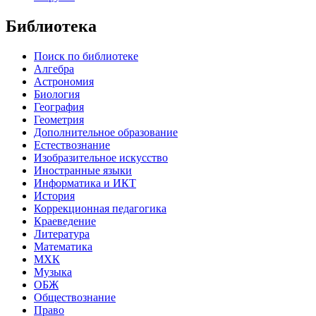
Библиотека
Поиск по библиотеке
Алгебра
Астрономия
Биология
География
Геометрия
Дополнительное образование
Естествознание
Изобразительное искусство
Иностранные языки
Информатика и ИКТ
История
Коррекционная педагогика
Краеведение
Литература
Математика
МХК
Музыка
ОБЖ
Обществознание
Право