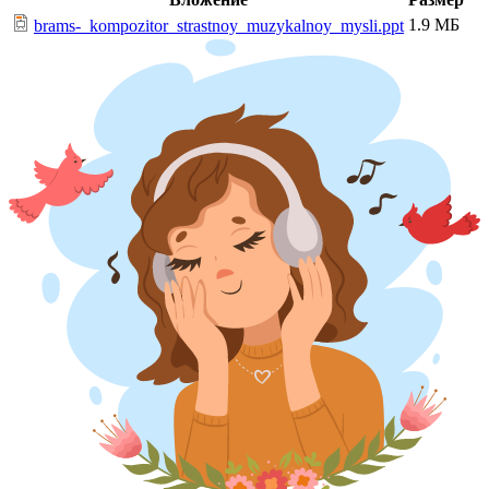
1.9 МБ
brams-_kompozitor_strastnoy_muzykalnoy_mysli.ppt