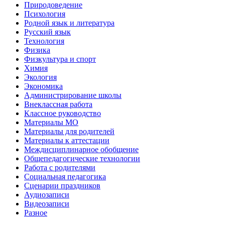
Природоведение
Психология
Родной язык и литература
Русский язык
Технология
Физика
Физкультура и спорт
Химия
Экология
Экономика
Администрирование школы
Внеклассная работа
Классное руководство
Материалы МО
Материалы для родителей
Материалы к аттестации
Междисциплинарное обобщение
Общепедагогические технологии
Работа с родителями
Социальная педагогика
Сценарии праздников
Аудиозаписи
Видеозаписи
Разное