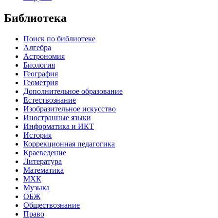
Библиотека
Поиск по библиотеке
Алгебра
Астрономия
Биология
География
Геометрия
Дополнительное образование
Естествознание
Изобразительное искусство
Иностранные языки
Информатика и ИКТ
История
Коррекционная педагогика
Краеведение
Литература
Математика
МХК
Музыка
ОБЖ
Обществознание
Право