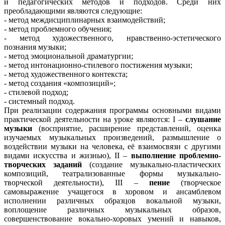
и педагогических методов и подходов. Среди них
преобладающими являются следующие:
- метод междисциплинарных взаимодействий;
- метод проблемного обучения;
- метод художественного, нравственно-эстетического
познания музыки;
- метод эмоциональной драматургии;
- метод интонационно-стилевого постижения музыки;
- метод художественного контекста;
- метод создания «композиций»;
- стилевой подход;
- системный подход.
При реализации содержания программы основными видами
практической деятельности на уроке являются: I –
слушание
музыки
(восприятие, расширение представлений, оценка
изучаемых музыкальных произведений, размышление о
воздействии музыки на человека, её взаимосвязи с другими
видами искусства и жизнью), II –
выполнение проблемно-
творческих заданий
(создание музыкально-пластических
композиций, театрализованные формы музыкально-
творческой деятельности), III –
пение
(творческое
самовыражение учащегося в хоровом и ансамблевом
исполнении различных образцов вокальной музыки,
воплощение различных музыкальных образов,
совершенствование вокально-хоровых умений и навыков,