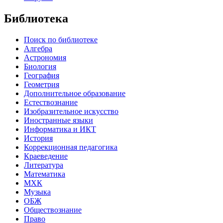
Библиотека
Поиск по библиотеке
Алгебра
Астрономия
Биология
География
Геометрия
Дополнительное образование
Естествознание
Изобразительное искусство
Иностранные языки
Информатика и ИКТ
История
Коррекционная педагогика
Краеведение
Литература
Математика
МХК
Музыка
ОБЖ
Обществознание
Право