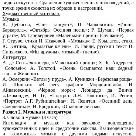
видов искусства. Сравнение художественных произведений, с
точки зрения сходства их образов и настроений.
Художественный материал:
Музыка
К. Дебюсси
, «Снег танцует»; П. Чайковский. «Июнь.
Баркарола», «Октябрь. Осенняя песнь»; Р. Шуман, «Первая
утрата»; М. Таривердиев «Маленький принц» (слушание).
Г. Струве, стихи И. Исаковой, «Музыка»; Е. Крылатов, стихи
Ю. Энтина, «Крылатые качели»; Й. Гайдн, русский текст П.
Синявского, «Мы дружим с музыкой» (пение).
Литература
А. де Сент-Экзюпери, «
Маленький принц»; X. К. Андерсен,
«Соловей»; А. Толстой, «Осень. Осыпается наш бедный
сад…»
Живопись
А. Осмеркин «Ветлы у пруда», А. Куинджи «Берёзовая роща»,
И. Шишкин «В лесу графини Мордвиновой», И.
Айвазовский, «Чёрное море»; Леонардо да Винчи,
«Джоконда»; Н. Ге, «Портрет Л.Н. Толстого»; И. Репин,
«Портрет А.Г. Рубинштейна»; И. Левитан, «Осенний день.
Сокольники»; И. Бродский, «Опавшие листья».
Раздел 2. Музыка и литература
3. Слово и музыка (3 часа)
Интонация в музыке как звуковое воплощение
художественных идей и средоточие смысла. Взаимодействие
и взаимосвязь музыки с другими видами искусства