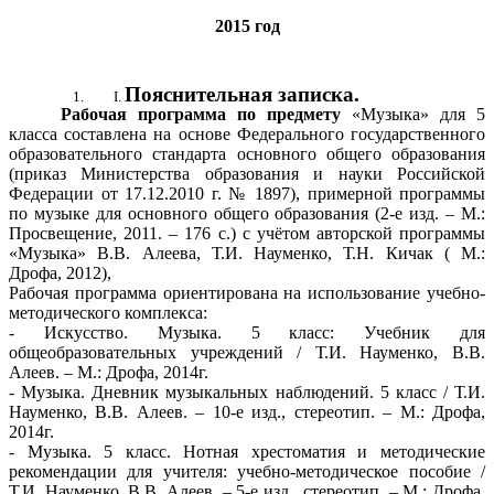
2015 год
Пояснительная записка.
Рабочая программа по предмету
«Музыка» для 5
класса составлена на основе Федерального государственного
образовательного стандарта основного общего образования
(приказ Министерства образования и науки Российской
Федерации от 17.12.2010 г. № 1897), примерной программы
по музыке для основного общего образования (2-е изд. – М.:
Просвещение, 2011. – 176 с.) с учётом авторской программы
«Музыка» В.В. Алеева, Т.И. Науменко, Т.Н. Кичак ( М.:
Дрофа, 2012),
Рабочая программа ориентирована на использование учебно-
методического комплекса:
- Искусство. Музыка. 5 класс: Учебник для
общеобразовательных учреждений / Т.И. Науменко, В.В.
Алеев. – М.: Дрофа, 2014г.
- Музыка. Дневник музыкальных наблюдений. 5 класс / Т.И.
Науменко, В.В. Алеев. – 10-е изд., стереотип. – М.: Дрофа,
2014г.
- Музыка. 5 класс. Нотная хрестоматия и методические
рекомендации для учителя: учебно-методическое пособие /
Т.И. Науменко, В.В. Алеев. – 5-е изд., стереотип. – М.: Дрофа,