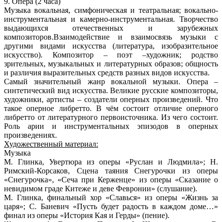
9. Опера (2 часа)
Музыка вокальная, симфоническая и театральная; вокально-
инструментальная и камерно-инструментальная. Творчество
выдающихся отечественных и зарубежных
композиторов.Взаимодействие и взаимосвязь музыки с
другими видами искусства (литература, изобразительное
искусство). Композитор – поэт –художник; родство
зрительных, музыкальных и литературных образов; общность
и различия выразительных средств разных видов искусства.
Самый значительный жанр вокальной музыки. Опера –
синтетический вид искусства. Великие русские композиторы,
художники, артисты – создатели оперных произведений. Что
такое оперное либретто. В чём состоит отличие оперного
либретто от литературного первоисточника. Из чего состоит.
Роль арии и инструментальных эпизодов в оперных
произведениях.
Художественный материал:
Музыка
М. Глинка, Увертюра из оперы «Руслан и Людмила»; Н.
Римский-Корсаков, Сцена таяния Снегурочки из оперы
«Снегурочка», «Сеча при Керженце» из оперы «Сказание о
невидимом граде Китеже и деве Февронии» (слушание).
М. Глинка, финальный хор «Славься» из оперы «Жизнь за
царя»; С. Баневич «Пусть будет радость в каждом доме…»
финал из оперы «История Кая и Герды» (пение).