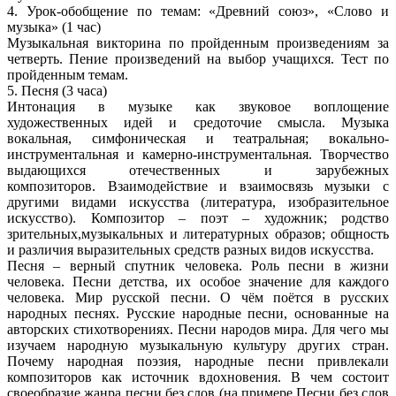
4. Урок-обобщение по темам: «Древний союз», «Слово и
музыка» (1 час)
Музыкальная викторина по пройденным произведениям за
четверть. Пение произведений на выбор учащихся. Тест по
пройденным темам.
5. Песня (3 часа)
Интонация в музыке как звуковое воплощение
художественных идей и средоточие смысла. Музыка
вокальная, симфоническая и театральная; вокально-
инструментальная и камерно-инструментальная. Творчество
выдающихся отечественных и зарубежных
композиторов. Взаимодействие и взаимосвязь музыки с
другими видами искусства (литература, изобразительное
искусство). Композитор – поэт – художник; родство
зрительных,музыкальных и литературных образов; общность
и различия выразительных средств разных видов искусства.
Песня – верный спутник человека.
Роль песни в жизни
человека. Песни детства, их особое значение для каждого
человека. Мир русской песни. О чём поётся в русских
народных песнях. Русские народные песни, основанные на
авторских стихотворениях. Песни народов мира. Для чего мы
изучаем народную музыкальную культуру других стран.
Почему народная поэзия, народные песни привлекали
композиторов как источник вдохновения. В чем состоит
своеобразие жанра песни без слов (на примере Песни без слов