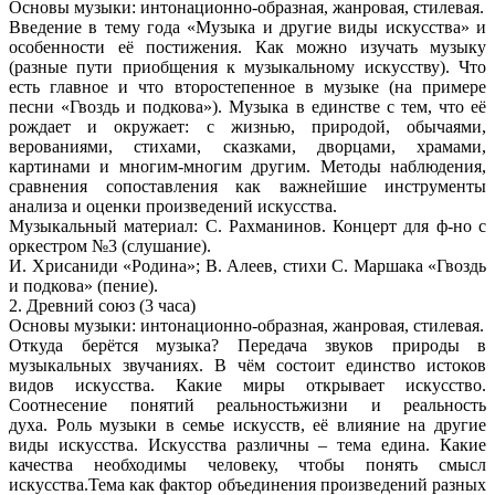
Основы музыки: интонационно-образная, жанровая, стилевая.
Введение в тему года «Музыка и другие виды искусства» и
особенности её постижения. Как можно изучать музыку
(разные пути приобщения к музыкальному искусству). Что
есть главное и что второстепенное в музыке (на примере
песни «Гвоздь и подкова»). Музыка в единстве с тем, что её
рождает и окружает: с жизнью, природой, обычаями,
верованиями, стихами, сказками, дворцами, храмами,
картинами и многим-многим другим. Методы наблюдения,
сравнения сопоставления как важнейшие инструменты
анализа и оценки произведений искусства.
Музыкальный материал:
С. Рахманинов. Концерт для ф-но с
оркестром №3 (слушание).
И. Хрисаниди «Родина»; В. Алеев, стихи С. Маршака «Гвоздь
и подкова» (пение).
2. Древний союз (3 часа)
Основы музыки: интонационно-образная, жанровая, стилевая.
Откуда берётся музыка? Передача звуков природы в
музыкальных звучаниях. В чём состоит единство истоков
видов искусства. Какие миры открывает искусство.
Соотнесение понятий реальностьжизни
и
реальность
духа.
Роль музыки в семье искусств, её влияние на другие
виды искусства. Искусства различны – тема едина. Какие
качества необходимы человеку, чтобы понять смысл
искусства.
Тема
как фактор объединения произведений разных