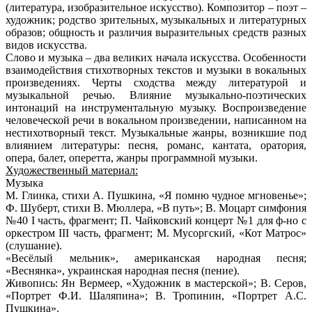
(литература, изобразительное искусство). Композитор – поэт –
художник; родство зрительных, музыкальных и литературных
образов; общность и различия выразительных средств разных
видов искусства.
Слово и музыка – два великих начала искусства.
Особенности
взаимодействия стихотворных текстов и музыки в вокальных
произведениях. Черты сходства между литературой и
музыкальной речью. Влияние музыкально-поэтических
интонаций на инструментальную музыку. Воспроизведение
человеческой речи в вокальном произведении, написанном на
нестихотворный текст. Музыкальные жанры, возникшие под
влиянием литературы: песня, романс, кантата, оратория,
опера, балет, оперетта, жанры программной музыки.
Художественный материал:
Музыка
М. Глинка, стихи А. Пушкина, «Я помню чудное мгновенье»;
Ф. Шуберт, стихи В. Мюллера, «В путь»; В. Моцарт симфония
№40 I часть, фрагмент; П. Чайковский концерт №1 для ф-но с
оркестром III часть, фрагмент; М. Мусоргский, «Кот Матрос»
(слушание).
«Весёлый мельник», американская народная песня;
«Веснянка», украинская народная песня (пение).
Живопись
: Ян Вермеер, «Художник в мастерской»; В. Серов,
«Портрет Ф.И. Шаляпина»; В. Тропинин, «Портрет А.С.
Пушкина».