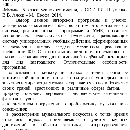
2005г.
-Музыка. 5 класс. Фонохрестоматия, 2 CD / Т.И. Науменко,
В.В. Алеев – М.: Дрофа, 2014.
Выбор данной авторской программы и учебно-
методического комплекса обусловлен тем, что методическая
система, реализованная в программе и УМК, позволяет
использовать педагогические технологии, развивающие
систему универсальных учебных действий, сформированных
в начальной школе, создаёт механизмы реализации
требований ФГОС и воспитания личности, отвечающей на
вызовы сегодняшнего дня и имеющей надёжный потенциал
для дня завтрашнего. Отличительные особенности
программы:
- во взгляде на музыку не только с точки зрения её
эстетической ценности, но и с позиции её универсального
значения в мире, когда музыка раскрывается во всём богатстве
своих граней, врастающих в различные сферы бытия, —
природу, обычаи, верования, человеческие отношения,
фантазии, чувства;
- в системном погружении в проблематику музыкального
содержания;
- в рассмотрении музыкального искусства с точки зрения
стилевого подхода, применяемого с учётом научных
достижений в области эстетики, литературоведения,
музыкознания;