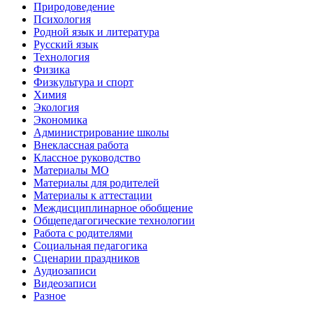
Природоведение
Психология
Родной язык и литература
Русский язык
Технология
Физика
Физкультура и спорт
Химия
Экология
Экономика
Администрирование школы
Внеклассная работа
Классное руководство
Материалы МО
Материалы для родителей
Материалы к аттестации
Междисциплинарное обобщение
Общепедагогические технологии
Работа с родителями
Социальная педагогика
Сценарии праздников
Аудиозаписи
Видеозаписи
Разное