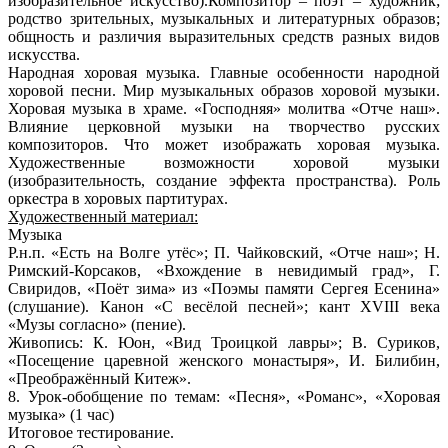
изобразительное искусство).Композитор – поэт – художник;
родство зрительных, музыкальных и литературных образов;
общность и различия выразительных средств разных видов
искусства.
Народная хоровая музыка. Главные особенности народной
хоровой песни. Мир музыкальных образов хоровой музыки.
Хоровая музыка в храме. «Господняя» молитва «Отче наш».
Влияние церковной музыки на творчество русских
композиторов. Что может изображать хоровая музыка.
Художественные возможности хоровой музыки
(изобразительность, создание эффекта пространства). Роль
оркестра в хоровых партитурах.
Художественный материал:
Музыка
Р.н.п. «Есть на Волге утёс»; П. Чайковский, «Отче наш»; Н.
Римский-Корсаков, «Вхождение в невидимый град», Г.
Свиридов, «Поёт зима» из «Поэмы памяти Сергея Есенина»
(слушание). Канон «С весёлой песней»; кант XVIII века
«Музы согласно» (пение).
Живопись
: К. Юон, «Вид Троицкой лавры»; В. Суриков,
«Посещение царевной женского монастыря», И. Билибин,
«Преображённый Китеж».
8. Урок-обобщение по темам: «Песня», «Романс», «Хоровая
музыка» (1 час)
Итоговое тестирование.