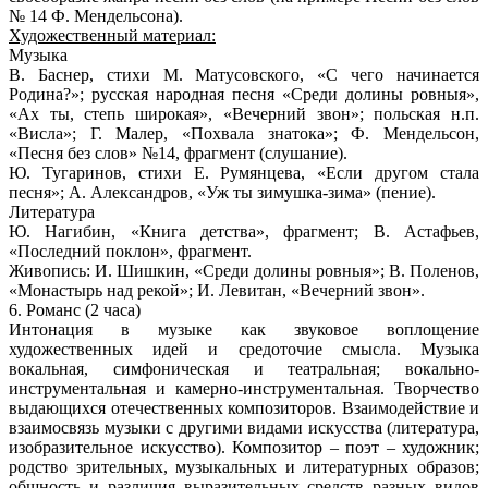
№ 14 Ф. Мендельсона).
Художественный материал:
Музыка
В. Баснер, стихи М. Матусовского, «С чего начинается
Родина?»; русская народная песня «Среди долины ровныя»,
«Ах ты, степь широкая», «Вечерний звон»; польская н.п.
«Висла»; Г. Малер, «Похвала знатока»; Ф. Мендельсон,
«Песня без слов» №14, фрагмент (слушание).
Ю. Тугаринов, стихи Е. Румянцева, «Если другом стала
песня»; А. Александров, «Уж ты зимушка-зима» (пение).
Литература
Ю. Нагибин, «Книга детства», фрагмент; В. Астафьев,
«Последний поклон», фрагмент.
Живопись
: И. Шишкин, «Среди долины ровныя»; В. Поленов,
«Монастырь над рекой»; И. Левитан, «Вечерний звон».
6. Романс (2 часа)
Интонация в музыке как звуковое воплощение
художественных идей и средоточие смысла. Музыка
вокальная, симфоническая и театральная; вокально-
инструментальная и камерно-инструментальная. Творчество
выдающихся отечественных композиторов. Взаимодействие и
взаимосвязь музыки с другими видами искусства (литература,
изобразительное искусство). Композитор – поэт – художник;
родство зрительных, музыкальных и литературных образов;
общность и различия выразительных средств разных видов