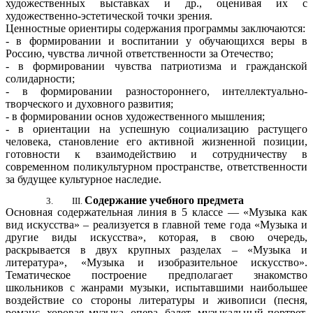
художественных выставках и др., оценивая их с
художественно-эстетической точки зрения.
Ценностные ориентиры
содержания программы заключаются:
- в формировании и воспитании у обучающихся веры в
Россию, чувства личной ответственности за Отечество;
- в формировании чувства патриотизма и гражданской
солидарности;
- в формировании разностороннего, интеллектуально-
творческого и духовного развития;
- в формировании основ художественного мышления;
- в ориентации на успешную социализацию растущего
человека, становление его активной жизненной позиции,
готовности к взаимодействию и сотрудничеству в
современном поликультурном пространстве, ответственности
за будущее культурное наследие.
Содержание учебного предмета
Основная содержательная линия в 5 классе — «Музыка как
вид искусства» – реализуется в главной теме года «Музыка и
другие виды искусства», которая, в свою очередь,
раскрывается в двух крупных разделах – «Музыка и
литература», «Музыка и изобразительное искусство».
Тематическое построение предполагает знакомство
школьников с жанрами музыки, испытавшими наибольшее
воздействие со стороны литературы и живописи (песня,
романс, хоровая музыка, опера, балет, музыкальный портрет,