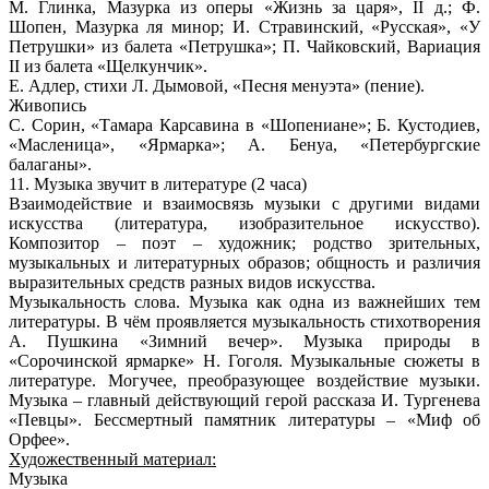
М. Глинка, Мазурка из оперы «Жизнь за царя», II д.; Ф.
Шопен, Мазурка ля минор; И. Стравинский, «Русская», «У
Петрушки» из балета «Петрушка»; П. Чайковский, Вариация
II из балета «Щелкунчик».
Е. Адлер, стихи Л. Дымовой, «Песня менуэта» (пение).
Живопись
С. Сорин, «Тамара Карсавина в «Шопениане»; Б. Кустодиев,
«Масленица», «Ярмарка»; А. Бенуа, «Петербургские
балаганы».
11. Музыка звучит в литературе (2 часа)
Взаимодействие и взаимосвязь музыки с другими видами
искусства (литература, изобразительное искусство).
Композитор – поэт – художник; родство зрительных,
музыкальных и литературных образов; общность и различия
выразительных средств разных видов искусства.
Музыкальность слова. Музыка как одна из важнейших тем
литературы. В чём проявляется музыкальность стихотворения
А. Пушкина «Зимний вечер». Музыка природы в
«Сорочинской ярмарке» Н. Гоголя. Музыкальные сюжеты в
литературе. Могучее, преобразующее воздействие музыки.
Музыка – главный действующий герой рассказа И. Тургенева
«Певцы». Бессмертный памятник литературы – «Миф об
Орфее».
Художественный материал:
Музыка