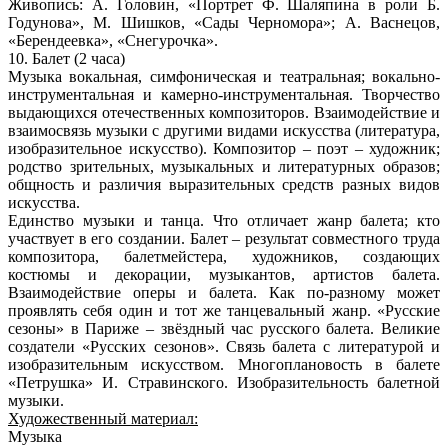
Живопись
: А. Головин, «Портрет Ф. Шаляпина в роли Б.
Годунова», М. Шишков, «Сады Черномора»; А. Васнецов,
«Берендеевка», «Снегурочка».
10. Балет (2 часа)
Музыка вокальная, симфоническая и театральная; вокально-
инструментальная и камерно-инструментальная. Творчество
выдающихся отечественных композиторов. Взаимодействие и
взаимосвязь музыки с другими видами искусства (литература,
изобразительное искусство). Композитор – поэт – художник;
родство зрительных, музыкальных и литературных образов;
общность и различия выразительных средств разных видов
искусства.
Единство музыки и танца. Что отличает жанр балета; кто
участвует в его создании. Балет – результат совместного труда
композитора, балетмейстера, художников, создающих
костюмы и декорации, музыкантов, артистов балета.
Взаимодействие оперы и балета. Как по-разному может
проявлять себя один и тот же танцевальный жанр. «Русские
сезоны» в Париже – звёздный час русского балета. Великие
создатели «Русских сезонов». Связь балета с литературой и
изобразительным искусством. Многоплановость в балете
«Петрушка» И. Стравинского. Изобразительность балетной
музыки.
Художественный материал:
Музыка