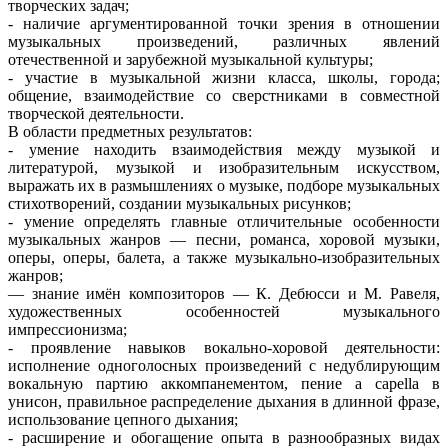
творческих задач;
- наличие аргументированной точки зрения в отношении
музыкальных произведений, различных явлений
отечественной и зарубежной музыкальной культуры;
- участие в музыкальной жизни класса, школы, города;
общение, взаимодействие со сверстниками в совместной
творческой деятельности.
В области предметных результатов:
- умение находить взаимодействия между музыкой и
литературой, музыкой и изобразительным искусством,
выражать их в размышлениях о музыке, подборе музыкальных
стихотворений, создании музыкальных рисунков;
- умение определять главные отличительные особенности
музыкальных жанров — песни, романса, хоровой музыки,
оперы, оперы, балета, а также музыкально-изобразительных
жанров;
— знание имён композиторов — К. Дебюсси и М. Равеля,
художественных особенностей музыкального
импрессионизма;
- проявление навыков вокально-хоровой деятельности:
исполнение одноголосных произведений с недублирующим
вокальную партию аккомпанементом, пение a capella в
унисон, правильное распределение дыхания в длинной фразе,
использование цепного дыхания;
- расширение и обогащение опыта в разнообразных видах