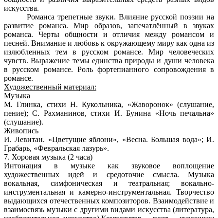
искусства.
Романса трепетные звуки. Влияние русской поэзии на
развитие романса. Мир образов, запечатлённый в звуках
романса. Черты общности и отличия между романсом и
песней. Внимание и любовь к окружающему миру как одна из
излюбленных тем в русском романсе. Мир человеческих
чувств. Выражение темы единства природы и души человека
в русском романсе. Роль фортепианного сопровождения в
романсе.
Художественный материал:
Музыка
М. Глинка, стихи Н. Кукольника, «Жаворонок» (слушание,
пение); С. Рахманинов, стихи И. Бунина «Ночь печальна»
(слушание).
Живопись
И. Левитан. «Цветущие яблони», «Весна. Большая вода»; И.
Грабарь, «Февральская лазурь».
7. Хоровая музыка (2 часа)
Интонация в музыке как звуковое воплощение
художественных идей и средоточие смысла. Музыка
вокальная, симфоническая и театральная; вокально-
инструментальная и камерно-инструментальная. Творчество
выдающихся отечественных композиторов. Взаимодействие и
взаимосвязь музыки с другими видами искусства (литература,