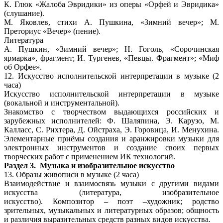
К. Глюк «Жалоба Эвридики» из оперы «Орфей и Эвридика»
(слушание).
М. Яковлев, стихи А. Пушкина, «Зимний вечер»; М.
Преториус «Вечер» (пение).
Литература
А. Пушкин, «Зимний вечер»; Н. Гоголь, «Сорочинская
ярмарка», фрагмент; И. Тургенев, «Певцы. Фрагмент»; «Миф
об Орфее».
12. Искусство исполнительской интерпретации в музыке (2
часа)
Искусство исполнительской интерпретации в музыке
(вокальной и инструментальной).
Знакомство с творчеством выдающихся российских и
зарубежных исполнителей: Ф. Шаляпина, Э.
Карузо, М.
Калласс, С. Рихтера, Д. Ойстраха, Э. Горовица, И. Менухина.
Элементарные приёмы создания и аранжировки музыки для
электронных инструментов и создание своих первых
творческих работ с применением ИК технологий.
Раздел 3. Музыка и изобразительное искусство
13. Образы живописи в музыке (2 часа)
Взаимодействие и взаимосвязь музыки с другими видами
искусства (литература, изобразительное
искусство). Композитор – поэт –художник; родство
зрительных, музыкальных и литературных образов; общность
и различия выразительных средств разных видов искусства.