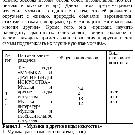
пейзаж в музыке и др.). Данная тема предусматривает
изучение музыки «в единстве с тем, что её рождает и
окружает: с жизнью, природой, обычаями, верованиями,
стихами, сказками, дворцами, храмами, картинами и многим-
многим другим». Кроме того, она «призвана научить
наблюдать, сравнивать, сопоставлять, видеть большое в
малом, находить приметы одного явления в другом и тем
самым подтверждать их глубинную взаимосвязь».
Вид
№
Наименование
Общее кол-во часов
итогового
п\п
разделов
контроля
Тема года:
«МУЗЫКА И
ДРУГИЕ ВИДЫ
ИСКУССТВА»
Музыка и
34
другие виды
тест
1
4
искусства
тест
2
18
Музыка и
тест
3
12
литература
Музыка и
изобразительное
искусство
Раздел 1. «Музыка и другие виды искусства»
1. Музыка рассказывает обо всём (1 час)