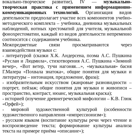
вокально-творческое развитие), IV —
музыкально-
творческая практика с применением информационно-
коммуникационных технологий.
Организация видов
деятельности предполагает участие всех компонентов учебно-
методического комплекта – учебника, дневника музыкальных
наблюдений, нотных хрестоматий для учителя, музыкальной
фонохрестоматии, каждый из видов деятельности непременно
соотносится с содержанием учебника.
Межпредметные связи просматриваются через
взаимодействия музыки с:
- литературой (сказки Х.К. Андерсена, поэма А.С. Пушкина
«Руслан и Людмила», стихотворения А.С. Пушкина «Зимний
вечер», «Вот ветер, тучи нагоняя…», «музыкальная» басня
Г.Малера «Похвала знатока», общие понятия для музыки и
литературы – интонация, предложение, фраза);
- изобразительным искусством (жанровые разновидности –
портрет, пейзаж; общие понятия для музыки и живописи –
пространство, контраст, нюанс, музыкальная краска);
- историей (изучение древнегреческой мифологии – К.В. Глюк
«Орфей»);
- мировой художественной культурой (особенности
художественного направления «импрессионизм»);
- русским языком (воспитание культуры речи через чтение и
воспроизведение текста; формирование культуры анализа
текста на примере приёма «описание»);