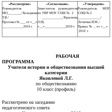
«Рассмотрено»
«Согласовано»
«Утверждено»
Руководитель
Заместитель руководителя
Руководитель МОУ
МО________/Холодкова
по УВР МОУ СОШ № 2
СОШ № 2
Т.В./
____________/Краснова
_____________/
Протокол № ___ от «__»
Л.Н).
Летягина И.М../
____________2010 г.
«__»____________2010 г.
Приказ № _ от «__»
2010 г.
РАБОЧАЯ
ПРОГРАММА
Учителя истории и обществознания высшей
категории
Яковлевой Л.Г.
по обществознанию
10 класс (профиль)
Рассмотрено на заседании
педагогического совета