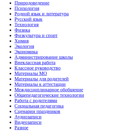
Природоведение
Психология
Родной язык и литература
Русский язык
Технология
Физика
Физкультура и спорт
Химия
Экология
Экономика
Администрирование школы
Внеклассная работа
Классное руководство
Материалы МО
Материалы для родителей
Материалы к аттестации
Междисциплинарное обобщение
Общепедагогические технологии
Работа с родителями
Социальная педагогика
Сценарии праздников
Аудиозаписи
Видеозаписи
Разное