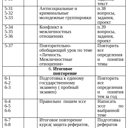
текст
5-31
Антисоциальные и
п.38
5-32
криминальные
вопросы,
5-33
молодежные группировки
задания,
проект
5-34
Конфликт в
п.39
5-35
межличностных
вопросы,
5-36
отношениях
задания,
проект
5-37
Повторительно-
Повторить
обобщающий урок по теме
все
«Личность.
определения
Межличностные
и понятия
отношения»
темы
Итоговое
повторение
6-1
Подготовка к единому
Повторить
6-2
государственному
все
6-3
экзамену ( пробный
определения
экзамен)
и понятия
тем за год
6-4
Правильно пишем эссе
Написать
6-5
эссе по
6-6
выбранной
теме
6-7
Итоговое повторение
Подготовка
6-8
курса( защита рефератов,
рефератов