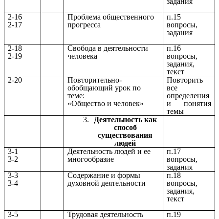
задания
2-16
Проблема общественного
п.15
2-17
прогресса
вопросы,
задания
2-18
Свобода в деятельности
п.16
2-19
человека
вопросы,
задания,
текст
2-20
Повторительно-
Повторить
обобщающий урок по
все
теме:
определения
«Общество и человек»
и понятия
темы
Деятельность как
способ
существования
людей
3-1
Деятельность людей и ее
п.17
3-2
многообразие
вопросы,
задания
3-3
Содержание и формы
п.18
3-4
духовной деятельности
вопросы,
задания,
текст
3-5
Трудовая деятельность
п.19