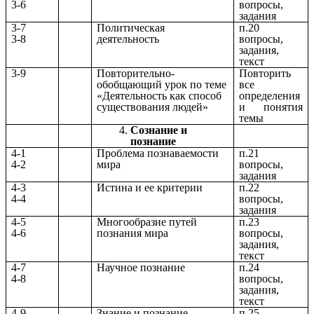
3-6
вопросы,
задания
3-7
Политическая
п.20
3-8
деятельность
вопросы,
задания,
текст
3-9
Повторительно-
Повторить
обобщающий урок по теме
все
«Деятельность как способ
определения
существования людей»
и понятия
темы
Сознание и
познание
4-1
Проблема познаваемости
п.21
4-2
мира
вопросы,
задания
4-3
Истина и ее критерии
п.22
4-4
вопросы,
задания
4-5
Многообразие путей
п.23
4-6
познания мира
вопросы,
задания,
текст
4-7
Научное познание
п.24
4-8
вопросы,
задания,
текст
4-9
Знание и познание
п.25