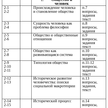
человек
2-1
Происхождение человека
п.7
2-2
и становление общества
вопросы,
задания
текст
2-3
Сущность человека как
п.8
2-4
проблема философии
вопросы,
задания
2-5
Общество и общественные
п.9
2-6
отношения
вопросы,
задания
текст
2-7
Общество как
п.10
2-8
развивающаяся система
вопросы,
задания
2-9
Типология общества
п.11-12
2-10
вопросы,
2-11
задания
текст
2-12
Историческое развитие
п.13
2-13
человечества: поиски
вопросы,
социальной макротеории
задания,
текст
2-14
Исторический процесс
п.14
2-15
вопросы,