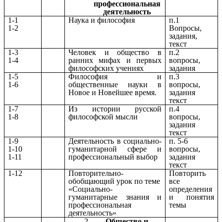
профессиональная
деятельность
1-1
Наука и философия
п.1
1-2
Вопросы,
задания,
текст
1-3
Человек и общество в
п.2
1-4
ранних мифах и первых
вопросы,
философских учениях
задания
1-5
Философия и
п.3
1-6
общественные науки в
вопросы,
Новое и Новейшее время.
задания
текст
1-7
Из истории русской
п.4
1-8
философской мысли
вопросы,
задания
текст
1-9
Деятельность в социально-
п. 5-6
1-10
гуманитарной сфере и
вопросы,
1-11
профессиональный выбор
задания
текст
1-12
Повторительно-
Повторить
обобщающий урок по теме
все
«Социально-
определения
гуманитарные знания и
и понятия
профессиональная
темы
деятельность»
Общество и