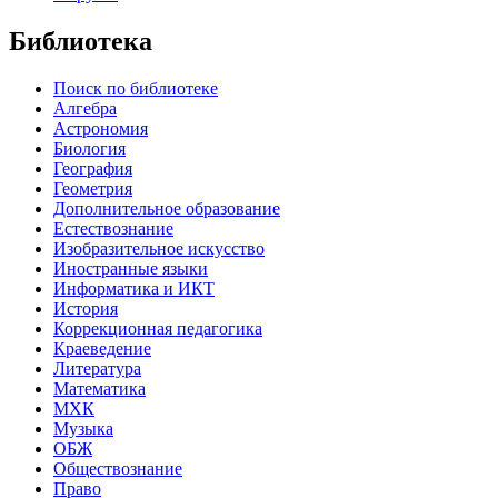
Библиотека
Поиск по библиотеке
Алгебра
Астрономия
Биология
География
Геометрия
Дополнительное образование
Естествознание
Изобразительное искусство
Иностранные языки
Информатика и ИКТ
История
Коррекционная педагогика
Краеведение
Литература
Математика
МХК
Музыка
ОБЖ
Обществознание
Право