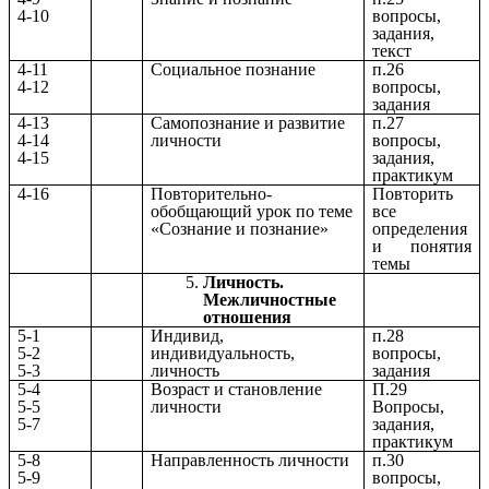
4-10
вопросы,
задания,
текст
4-11
Социальное познание
п.26
4-12
вопросы,
задания
4-13
Самопознание и развитие
п.27
4-14
личности
вопросы,
4-15
задания,
практикум
4-16
Повторительно-
Повторить
обобщающий урок по теме
все
«Сознание и познание»
определения
и понятия
темы
Личность.
Межличностные
отношения
5-1
Индивид,
п.28
5-2
индивидуальность,
вопросы,
5-3
личность
задания
5-4
Возраст и становление
П.29
5-5
личности
Вопросы,
5-7
задания,
практикум
5-8
Направленность личности
п.30
5-9
вопросы,