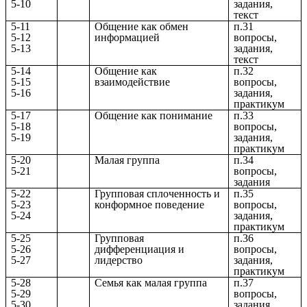
5-10
задания,
текст
5-11
Общение как обмен
п.31
5-12
информацией
вопросы,
5-13
задания,
текст
5-14
Общение как
п.32
5-15
взаимодействие
вопросы,
5-16
задания,
практикум
5-17
Общение как понимание
п.33
5-18
вопросы,
5-19
задания,
практикум
5-20
Малая группа
п.34
5-21
вопросы,
задания
5-22
Групповая сплоченность и
п.35
5-23
конформное поведение
вопросы,
5-24
задания,
практикум
5-25
Групповая
п.36
5-26
дифференциация и
вопросы,
5-27
лидерство
задания,
практикум
5-28
Семья как малая группа
п.37
5-29
вопросы,
5-30
задания,