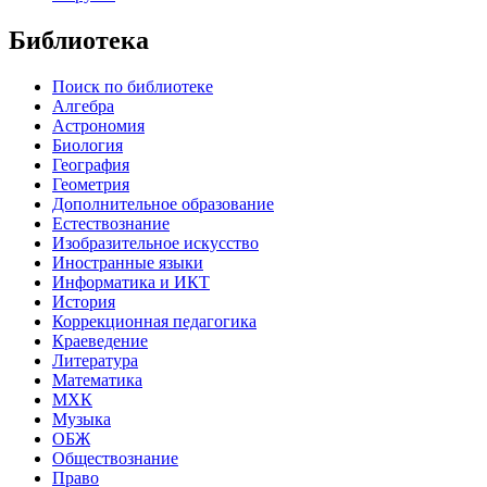
Библиотека
Поиск по библиотеке
Алгебра
Астрономия
Биология
География
Геометрия
Дополнительное образование
Естествознание
Изобразительное искусство
Иностранные языки
Информатика и ИКТ
История
Коррекционная педагогика
Краеведение
Литература
Математика
МХК
Музыка
ОБЖ
Обществознание
Право