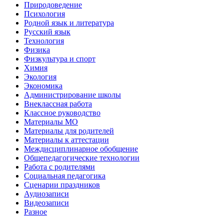
Природоведение
Психология
Родной язык и литература
Русский язык
Технология
Физика
Физкультура и спорт
Химия
Экология
Экономика
Администрирование школы
Внеклассная работа
Классное руководство
Материалы МО
Материалы для родителей
Материалы к аттестации
Междисциплинарное обобщение
Общепедагогические технологии
Работа с родителями
Социальная педагогика
Сценарии праздников
Аудиозаписи
Видеозаписи
Разное