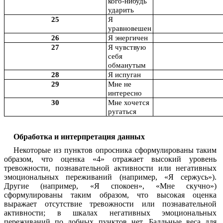
кого-нибудь
ударить
25
Я
уравновешен
26
Я энергичен
27
Я чувствую
себя
обманутым
28
Я испуган
29
Мне не
интересно
30
Мне хочется
ругаться
Обработка и интерпретация данных
Некоторые из пунктов опросника сформулированы таким
образом, что оценка «4» отражает высокий уровень
тревожности, познавательной активности или негативных
эмоциональных переживаний (например, «Я сержусь»).
Другие (например, «Я спокоен», «Мне скучно»)
сформулированы таким образом, что высокая оценка
выражает отсутствие тревожности или познавательной
активности; в шкалах негативных эмоциональных
переживаний по добных пунктов нет. Балльные веса для