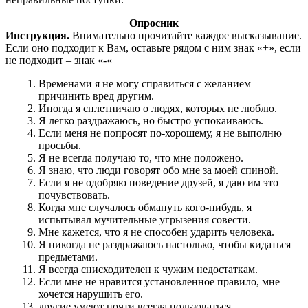
Опросник
Инструкция.
Внимательно прочитайте каждое высказывание.
Если оно подходит к Вам, оставьте рядом с ним знак «+», если
не подходит – знак «-«
Временами я не могу справиться с желанием
причинить вред другим.
Иногда я сплетничаю о людях, которых не люблю.
Я легко раздражаюсь, но быстро успокаиваюсь.
Если меня не попросят по-хорошему, я не выполню
просьбы.
Я не всегда получаю то, что мне положено.
Я знаю, что люди говорят обо мне за моей спиной.
Если я не одобряю поведение друзей, я даю им это
почувствовать.
Когда мне случалось обмануть кого-нибудь, я
испытывал мучительные угрызения совести.
Мне кажется, что я не способен ударить человека.
Я никогда не раздражаюсь настолько, чтобы кидаться
предметами.
Я всегда снисходителен к чужим недостаткам.
Если мне не нравится установленное правило, мне
хочется нарушить его.
другие умеют почти всегда пользоваться