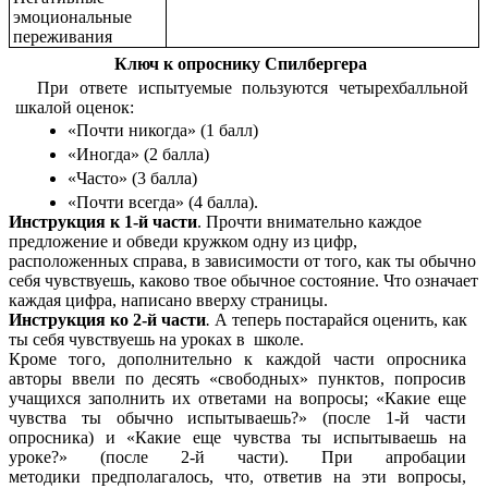
эмоциональные
переживания
Ключ к опроснику Спилбергера
При ответе испытуемые пользуются четырехбалльной
шкалой оценок:
«Почти никогда» (1 балл)
«Иногда» (2 балла)
«Часто» (3 балла)
«Почти всегда» (4 балла).
Инструкция к 1-й части
.
Прочти внимательно каждое
предложение и обведи кружком одну из цифр,
расположенных справа, в зависимости от того, как ты обычно
себя чувствуешь, каково твое обычное состояние. Что означает
каждая цифра, написано вверху страницы.
Инструкция ко 2-й части
.
А теперь постарайся оценить, как
ты себя чувствуешь на уроках в школе.
Кроме того, дополнительно к каждой части опросника
авторы ввели по десять «свободных» пунктов, попросив
учащихся заполнить их ответами на вопросы; «Какие еще
чувства ты обычно испытываешь?» (после 1-й части
опросника) и «Какие еще чувства ты испытываешь на
уроке?» (после 2-й части). При апробации
методики
предполагалось, что, ответив на эти вопросы,