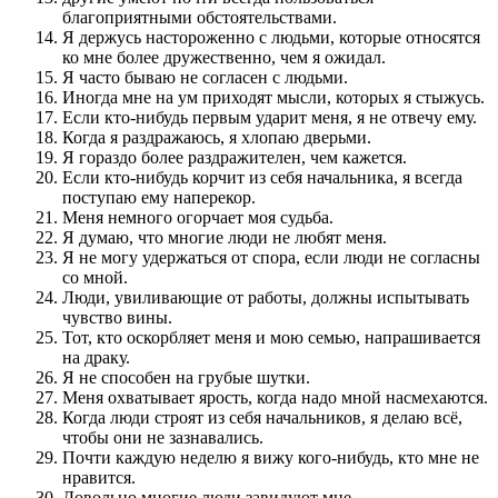
благоприятными обстоятельствами.
Я держусь настороженно с людьми, которые относятся
ко мне более дружественно, чем я ожидал.
Я часто бываю не согласен с людьми.
Иногда мне на ум приходят мысли, которых я стыжусь.
Если кто-нибудь первым ударит меня, я не отвечу ему.
Когда я раздражаюсь, я хлопаю дверьми.
Я гораздо более раздражителен, чем кажется.
Если кто-нибудь корчит из себя начальника, я всегда
поступаю ему наперекор.
Меня немного огорчает моя судьба.
Я думаю, что многие люди не любят меня.
Я не могу удержаться от спора, если люди не согласны
со мной.
Люди, увиливающие от работы, должны испытывать
чувство вины.
Тот, кто оскорбляет меня и мою семью, напрашивается
на драку.
Я не способен на грубые шутки.
Меня охватывает ярость, когда надо мной насмехаются.
Когда люди строят из себя начальников, я делаю всё,
чтобы они не зазнавались.
Почти каждую неделю я вижу кого-нибудь, кто мне не
нравится.
Довольно многие люди завидуют мне.