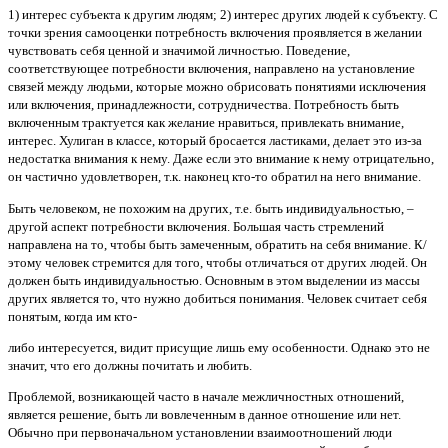
1) интерес субъекта к другим людям; 2) интерес других людей к субъекту. С
точки зрения самооценки потребность включения проявляется в желании
чувствовать себя ценной и значимой личностью. Поведение,
соответствующее потребности включения, направлено на установление
связей между людьми, которые можно обрисовать понятиями исключения
или включения, принадлежности, сотрудничества. Потребность быть
включенным трактуется как желание нравиться, привлекать внимание,
интерес. Хулиган в классе, который бросается ластиками, делает это из-за
недостатка внимания к нему. Даже если это внимание к нему отрицательно,
он частично удовлетворен, т.к. наконец кто-то обратил на него внимание.
Быть человеком, не похожим на других, т.е. быть индивидуальностью, –
другой аспект потребности включения. Большая часть стремлений
направлена на то, чтобы быть замеченным, обратить на себя внимание. К/
этому человек стремится для того, чтобы отличаться от других людей. Он
должен быть индивидуальностью. Основным в этом выделении из массы
других является то, что нужно добиться понимания. Человек считает себя
понятым, когда им кто-
либо интересуется, видит присущие лишь ему особенности. Однако это не
значит, что его должны почитать и любить.
Проблемой, возникающей часто в начале межличностных отношений,
является решение, быть ли вовлеченным в данное отношение или нет.
Обычно при первоначальном установлении взаимоотношений люди