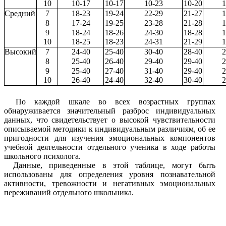
10
10-17
10-17
10-23
10-20
1
Средний
7
18-23
19-24
22-29
21-27
1
8
17-24
19-25
23-28
21-28
1
9
18-24
18-26
24-30
18-28
1
10
18-25
18-23
24-31
21-29
1
Высокий
7
24-40
25-40
30-40
28-40
2
8
25-40
26-40
29-40
29-40
2
9
25-40
27-40
31-40
29-40
2
10
26-40
24-40
32-40
30-40
2
По каждой шкале во всех возрастных группах
обнаруживается значительный разброс индивидуальных
данных, что свидетельствует о высокой чувствительности
описываемой методики к индивидуальным различиям, об ее
пригодности для изучения эмоциональных компонентов
учебной деятельности отдельного ученика в ходе работы
школьного психолога.
Данные, приведенные в этой таблице, могут быть
использованы для определения уровня познавательной
активности, тревожности и негативных эмоциональных
переживаний отдельного школьника.