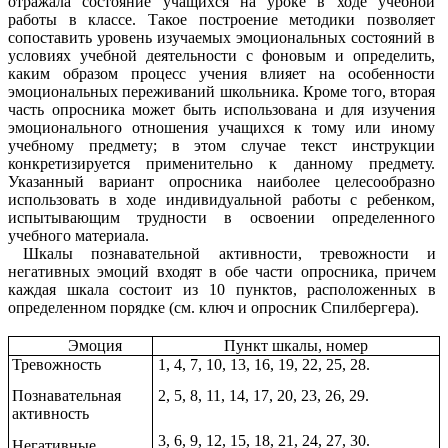
отражала состояние учащихся на уроке в ходе учебной
работы в классе. Такое построение методики позволяет
сопоставить уровень изучаемых эмоциональных состояний в
условиях учебной деятельности с фоновым и определить,
каким образом процесс учения влияет на особенности
эмоциональных переживаний школьника. Кроме того, вторая
часть опросника может быть использована и для изучения
эмоционального отношения учащихся к тому или иному
учебному предмету; в этом случае текст инструкции
конкретизируется применительно к данному предмету.
Указанный вариант опросника наиболее целесообразно
использовать в ходе индивидуальной работы с ребенком,
испытывающим трудности в освоении определенного
учебного материала.
Шкалы познавательной активности, тревожности и
негативных эмоций входят в обе части опросника, причем
каждая шкала состоит из 10 пунктов, расположенных в
определенном порядке (см. ключ и опросник Спилбергера).
Эмоция
Пункт шкалы, номер
Тревожность
1, 4, 7, 10, 13, 16, 19, 22, 25, 28.
Познавательная
2, 5, 8, 11, 14, 17, 20, 23, 26, 29.
активность
3, 6, 9, 12, 15, 18, 21, 24, 27, 30.
Негативные