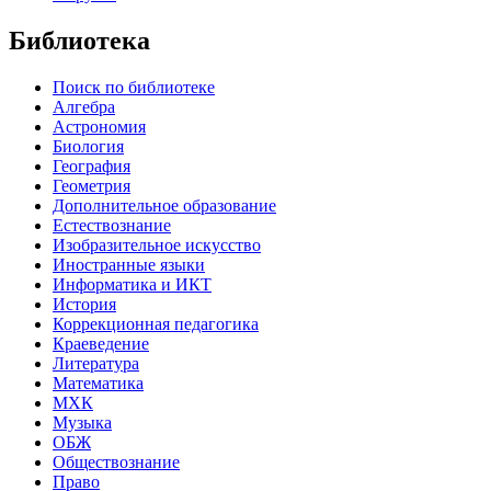
Библиотека
Поиск по библиотеке
Алгебра
Астрономия
Биология
География
Геометрия
Дополнительное образование
Естествознание
Изобразительное искусство
Иностранные языки
Информатика и ИКТ
История
Коррекционная педагогика
Краеведение
Литература
Математика
МХК
Музыка
ОБЖ
Обществознание
Право