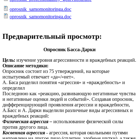
oprosnik_samomonitoringa.doc
oprosnik_samomonitoringa.doc
Предварительный просмотр:
Опросник Басса-Дарки
Цель:
изучение уровня агрессивности и враждебных реакций.
Описание методики:
Опросник состоит из 75 утверждений, на которые
испытуемый отвечает «да»/»нет».
А. Баса разделил понятия «агрессия» и «враждебность» и
определил
Последнюю как «реакцию, развивающую негативные чувства
и негативные оценки людей и событий». Создавая опросник,
дифференцирующий проявления агрессии и враждебности,
А.Басс и А. Дарки выделили различные виды агрессивных и
враждебных реакций:
Физическая агрессия –
использование физической силы
против другого лица.
Косвенная агрессия
- агрессия, которая окольными путями
направлена на другое лицо (сплетни, злобные шутки), а также