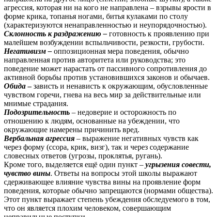
агрессия, которая ни на кого не направлена – взрывы ярости в
форме крика, топанья ногами, битья кулаками по столу
(характеризуются ненаправленностью и неупорядочностью).
Склонность к раздражению –
готовность к проявлению при
малейшем возбуждении вспыльчивости, резкости, грубости.
Негативизм –
оппозиционная мера поведения, обычно
направленная против авторитета или руководства; это
поведение может нарастать от пассивного сопротивления до
активной борьбы против установившихся законов и обычаев.
Обида
–
зависть и ненависть к окружающим, обусловленные
чувством горечи, гнева на весь мир за действительные или
мнимые страдания.
Подозрительность
– недоверие и осторожность по
отношению к людям, основанные на убеждении, что
окружающие намерены причинить вред.
Вербальная агрессия
– выражение негативных чувств как
через форму (ссора, крик, визг), так и через содержание
словесных ответов (угрозы, проклятья, ругань).
Кроме того, выделяется ещё один пункт –
угрызения совести,
чувство вины
. Ответы на вопросы этой школы выражают
сдерживающее влияние чувства вины на проявление форм
поведения, которые обычно запрещаются (нормами общества).
Этот пункт выражает степень убеждения обследуемого в том,
что он является плохим человеком, совершающим
неправильные поступки.