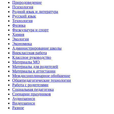
Природоведение
Психология
Родной язык и литература
Русский язык
Технология
Физика
Физкультура и спорт
Химия
Экология
Экономика
Администрирование школы
Внеклассная работа
Классное руководство
Материалы МО
Материалы для родителей
Материалы к аттестации
Междисциплинарное обобщение
Общепедагогические технологии
Работа с родителями
Социальная педагогика
Сценарии праздников
Аудиозаписи
Видеозаписи
Разное