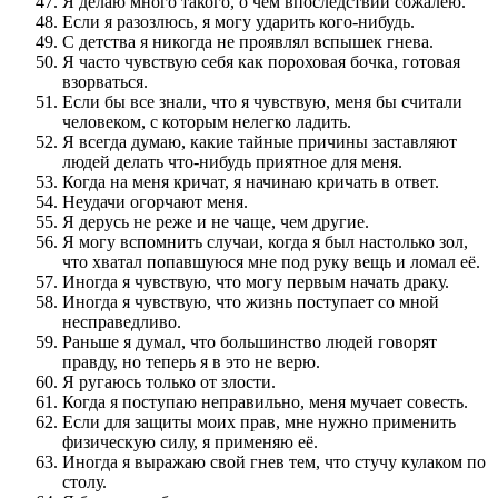
Я делаю много такого, о чем впоследствии сожалею.
Если я разозлюсь, я могу ударить кого-нибудь.
С детства я никогда не проявлял вспышек гнева.
Я часто чувствую себя как пороховая бочка, готовая
взорваться.
Если бы все знали, что я чувствую, меня бы считали
человеком, с которым нелегко ладить.
Я всегда думаю, какие тайные причины заставляют
людей делать что-нибудь приятное для меня.
Когда на меня кричат, я начинаю кричать в ответ.
Неудачи огорчают меня.
Я дерусь не реже и не чаще, чем другие.
Я могу вспомнить случаи, когда я был настолько зол,
что хватал попавшуюся мне под руку вещь и ломал её.
Иногда я чувствую, что могу первым начать драку.
Иногда я чувствую, что жизнь поступает со мной
несправедливо.
Раньше я думал, что большинство людей говорят
правду, но теперь я в это не верю.
Я ругаюсь только от злости.
Когда я поступаю неправильно, меня мучает совесть.
Если для защиты моих прав, мне нужно применить
физическую силу, я применяю её.
Иногда я выражаю свой гнев тем, что стучу кулаком по
столу.