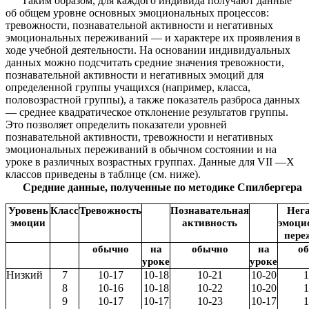
Таким образом, для каждого индивида получают данные
об общем уровне основных эмоциональных процессов:
тревожности, познавательной активности и негативных
эмоциональных переживаний — и характере их проявления в
ходе учебной деятельности. На основании индивидуальных
данных можно подсчитать средние значения тревожности,
познавательной активности и негативных эмоций для
определенной группы учащихся (например, класса,
половозрастной группы), а также показатель разброса данных
— среднее квадратическое отклонение результатов группы.
Это позволяет определить показатели уровней
познавательной активности, тревожности и негативных
эмоциональных переживаний в обычном состоянии и на
уроке в различных возрастных группах. Данные для VII —X
классов приведены в таблице (см. ниже).
Средние данные, полученные по методике Спилбергера
Уровень
Класс
Тревожность
Познавательная
Нег
эмоции
активность
эмоци
пере
обычно
на
обычно
на
о
уроке
уроке
Низкий
7
10-17
10-18
10-21
10-20
1
8
10-16
10-18
10-22
10-20
1
9
10-17
10-17
10-23
10-17
1