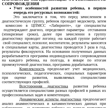
СОПРОВОЖДЕНИЯ
Учет особенностей развития ребенка, в первую
очередь его ресурсных возможностей:
Это заключается в том, что перед зачислением в
диагностическую группу, ребенок проходит медосмотр, затем
комиссию в ЦПМСС «Лабиринте», где специалисты
подтверждают диагноз, определяют параметры отставания
(эпикризные сроки), далее при зачислении в группу
диагностику проводит логопед -на каждой группе работает
свой специалист, психолог, воспитатели, результаты заносятся
в специальные карты, диагностика проводится 3 раза в год,
результаты фиксируются. На основании полученных данных
разрабатывается программа индивидуального сопровождения
на каждого ребенка, на полгода, в январе по итогам
промежуточной диагностики, программа дорабатывается.
Комплексность
предполагает учет медицинских,
психологических, педагогических, социальных параметров
при оценке развития, выявляемых специалистами
соответствующих профилей.
Всесторонняя диагностика
развития ребенка
осуществляется специалистами разных профилей в рамках их
профессиональных задач и компетенции.
Динамические аспекты диагностики
предполагают
анализ анамнестических и катамнестических данных при
наблюдении за развитием ребенка на разных возрастных