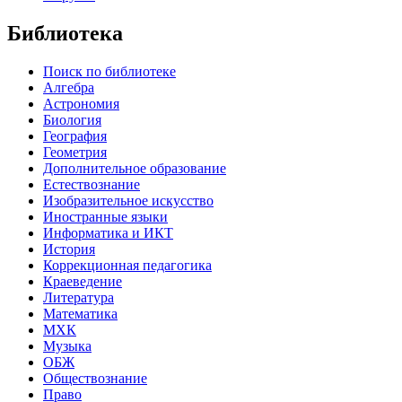
Библиотека
Поиск по библиотеке
Алгебра
Астрономия
Биология
География
Геометрия
Дополнительное образование
Естествознание
Изобразительное искусство
Иностранные языки
Информатика и ИКТ
История
Коррекционная педагогика
Краеведение
Литература
Математика
МХК
Музыка
ОБЖ
Обществознание
Право