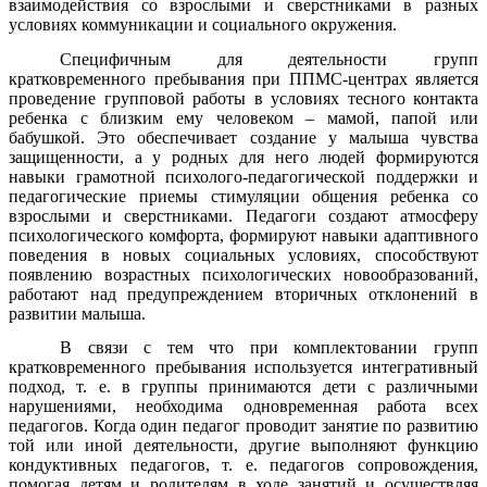
взаимодействия со взрослыми и сверстниками в разных
условиях коммуникации и социального окружения.
Специфичным для деятельности групп
кратковременного пребывания при ППМС-центрах является
проведение групповой работы в условиях тесного контакта
ребенка с близким ему человеком – мамой, папой или
бабушкой. Это обеспечивает создание у малыша чувства
защищенности, а у родных для него людей формируются
навыки грамотной психолого-педагогической поддержки и
педагогические приемы стимуляции общения ребенка со
взрослыми и сверстниками. Педагоги создают атмосферу
психологического комфорта, формируют навыки адаптивного
поведения в новых социальных условиях, способствуют
появлению возрастных психологических новообразований,
работают над предупреждением вторичных отклонений в
развитии малыша.
В связи с тем что при комплектовании групп
кратковременного пребывания используется интегративный
подход, т. е. в группы принимаются дети с различными
нарушениями, необходима одновременная работа всех
педагогов. Когда один педагог проводит занятие по развитию
той или иной деятельности, другие выполняют функцию
кондуктивных педагогов, т. е. педагогов сопровождения,
помогая детям и родителям в ходе занятий и осуществляя