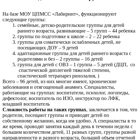
На базе МОУ ЦПМСС «Лабиринт», функционируют
следующие группы:
семейные, детско-родительские группы для детей
раннего возраста, развивающие – 5 групп – 44 ребенка
группы по подготовке к школе – 2 – 22 ребенка
группы для соматически ослабленных детей, не
посещающих ДОУ – 9 детей
адаптационные группы для детей раннего возраста с
родителями и без – 2 группы – 16 детей
группа для детей с ОВЗ – 1 группа – 5 детей (ДЦП, со
спастической диплегией тяжелой степени,
спастический тетрапарез ринолалия, )
Всего – 96 детей, из них многие имеют, хронические
заболевания и отягощенный анамнез. Специалисты,
работающие на группах: воспитатели, психолог, логопеды,
дефектолог, воспитатель по ИЗО, инструктор по ЛФК,
младший воспитатель
Сложность работы на таких группах
, заключается в том, что
родители, посещают группы и приводят детей по
собственному желанию, когда им удобно. А специалисты в то
же время, проводят занятия каждый день в течении недели с
большим количеством детей, 11 разных групп, группы разной
направленности и разного возраста, больший объем отчетной