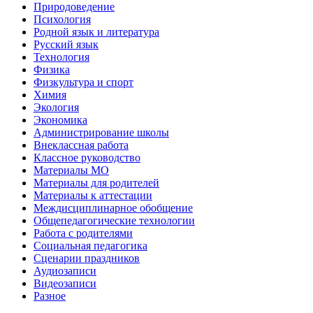
Природоведение
Психология
Родной язык и литература
Русский язык
Технология
Физика
Физкультура и спорт
Химия
Экология
Экономика
Администрирование школы
Внеклассная работа
Классное руководство
Материалы МО
Материалы для родителей
Материалы к аттестации
Междисциплинарное обобщение
Общепедагогические технологии
Работа с родителями
Социальная педагогика
Сценарии праздников
Аудиозаписи
Видеозаписи
Разное