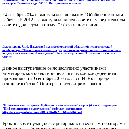
конкурсе "Учитель года 2015". Выступления в школе
24 декабря 2014 г. выступала с докладом "Обобщение опыта
работы".В 2012 г я выступала на пед.совете и учредительном
совете с докладом на тему: Эффективное приме...
Выступление С.И. Назаровой на нижегородской областной педагогической
конференции "Наша новая школа: через развитие педагогического потенциала к
поддержке талантливой молодежи". Тема выступления "Новая школа-новые
задачи"
Данное выступеление было заслушено участниками
нижегородской областной педагогической конференцией,
проходившей 29 сентября 2010 года в г. Н. Новгороде
(концертный зал "Юпитер" Торгово-промышленн...
"Практическая риторика. Публичное выступление" - урок (4 часа) Видеоурок
"Информационное выступление" сайт для скачивания
http://www.ssyoutube.com/v/BUVfAuIKX_Q&rel=0&fs=1
Урок знакомит учащихся с риторикой, известными ораторами
древности; даёт возможность расширить представление о