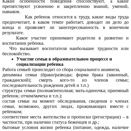
Какие особенности поведения способствуют, а какие
препятствуют усвоению и закреплению знаний, умений,
навыков.
Как ребенок относится к труду, какие виды труда
предпочитает, в каком темпе работает, доводит ли дело до
конца и проявляет ли заинтересованность в конечном
результате.
Какое участие принимают родители в развитии и
воспитании ребенка.
Что вызывает воспитателя наибольшие трудности или
беспокойство.
Участие семьи в образовательном процессе и
социализации ребенка
Работа семьей происходит со сбора социального анамнеза,
динамика семьи (браки/разводы; форма брака (законный,
гражданский); смерть кого-то из членов семьи;
последовательность рождения детей и т.п.)
структура семьи (полная/неполная; мать-одиночка; приемный
ребенок; отчим/мачеха и т.п.);
состав семьи на момент обследования, сведения о членах
семьи, возможно, других лицах, проживающих вместе с
ребенком;
соответствие места жительства и прописки (регистрации) – в
частности, при наличии статуса беженцев и др.;
бытовые условия жизни ребенка (питание, одежда, наличие