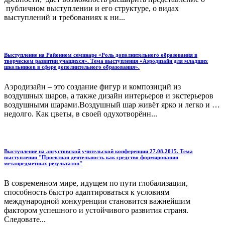
публичном выступлении и его структуре, о видах
выступлений и требованиях к ни...
Выступление на Районном семинаре «Роль дополнительного образования в
творческом развитии учащихся». Тема выступления «Аэродизайн для младших
школьников в сфере дополнительного образования».
Аэродизайн – это создание фигур и композиций из
воздушных шаров, а также дизайн интерьеров и экстерьеров
воздушными шарами.Воздушный шар живёт ярко и легко и …
недолго. Как цветы, в своей одухотворённ...
Выступление на августовской учительской конференции 27.08.2015. Тема
выступления "Проектная деятельность как средство формирования
метапредметных результатов"
В современном мире, идущем по пути глобализации,
способность быстро адаптироваться к условиям
международной конкуренции становится важнейшим
фактором успешного и устойчивого развития страня.
Следовате...