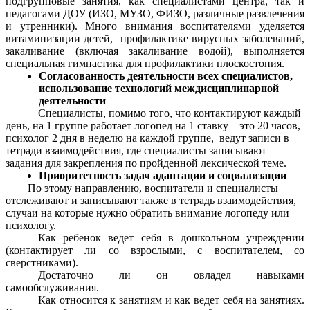
подгрупповые занятия, как специалистами центра, так и
педагогами ДОУ (ИЗО, МУЗО, ФИЗО, различные развлечения
и утренники). Много внимания воспитателями уделяется
витаминизации детей, профилактике вирусных заболеваний,
закаливание (включая закаливание водой), выполняется
специальная гимнастика для профилактики плоскостопия.
Согласованность деятельности всех специалистов,
использование технологий междисциплинарной
деятельности
Специалисты, помимо того, что контактируют каждый
день, на 1 группе работает логопед на 1 ставку – это 20 часов,
психолог 2 дня в неделю на каждой группе, ведут записи в
тетради взаимодействия, где специалисты записывают
задания для закрепления по пройденной лексической теме.
Приоритетность задач адаптации и социализации
По этому направлению, воспитатели и специалисты
отслеживают и записывают также в тетрадь взаимодействия,
случаи на которые нужно обратить внимание логопеду или
психологу.
Как ребенок ведет себя в дошкольном учреждении
(контактирует ли со взрослыми, с воспитателем, со
сверстниками).
Достаточно ли он овладел навыками
самообслуживания.
Как относится к занятиям и как ведет себя на занятиях.