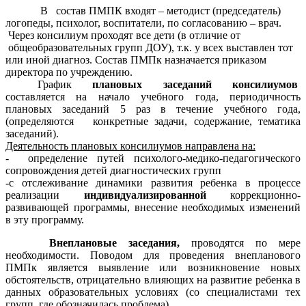
В состав ПМПК входят – методист (председатель)
логопеды, психолог, воспитатели, по согласованию – врач.
Через консилиум проходят все дети (в отличие от
общеобразовательных групп ДОУ), т.к. у всех выставлен тот
или иной диагноз. Состав ПМПк назначается приказом
директора по учреждению.
График
плановых заседаний консилиумов
составляется на начало учебного года, периодичность
плановых заседаний 5 раз в течение учебного года,
(определяются конкретные задачи, содержание, тематика
заседаний).
Деятельность плановых консилиумов направлена на:
- определение путей психолого-медико-педагогического
сопровождения детей диагностических групп
-с отслеживание динамики развития ребенка в процессе
реализации
индивидуализированной
коррекционно-
развивающей программы, внесение необходимых изменений
в эту программу.
Внеплановые заседания,
проводятся по мере
необходимости.
Поводом для проведения внепланового
ПМПк является выявление или возникновение новых
обстоятельств, отрицательно влияющих на развитие ребенка в
данных образовательных условиях
(со специалистами тех
групп, где обозначилась проблема).