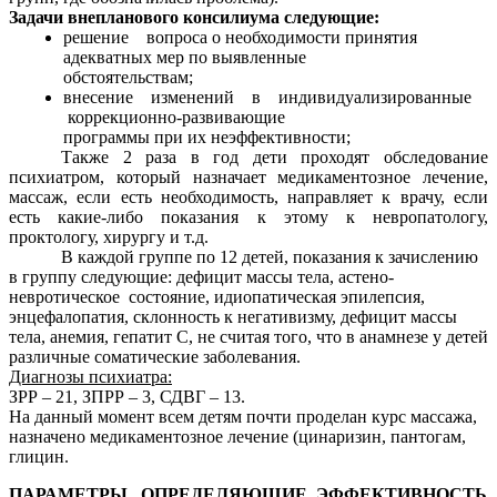
Задачи внепланового консилиума следующие:
решение вопроса о необходимости принятия
адекватных мер по выявленные
обстоятельствам;
внесение изменений в индивидуализированные
коррекционно-развивающие
программы при их неэффективности;
Также 2 раза в год дети проходят обследование
психиатром, который назначает медикаментозное лечение,
массаж, если есть необходимость, направляет к врачу, если
есть какие-либо показания к этому к невропатологу,
проктологу, хирургу и т.д.
В каждой группе по 12 детей, показания к зачислению
в группу следующие: дефицит массы тела, астено-
невротическое состояние, идиопатическая эпилепсия,
энцефалопатия, склонность к негативизму, дефицит массы
тела, анемия, гепатит С, не считая того, что в анамнезе у детей
различные соматические заболевания.
Диагнозы психиатра:
ЗРР – 21, ЗПРР – 3, СДВГ – 13.
На данный момент всем детям почти проделан курс массажа,
назначено медикаментозное лечение (цинаризин, пантогам,
глицин.
ПАРАМЕТРЫ, ОПРЕДЕЛЯЮЩИЕ ЭФФЕКТИВНОСТЬ