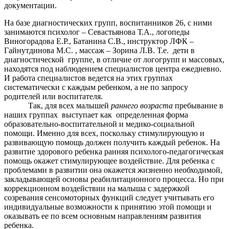
документации.
На базе диагностических групп, воспитанников 26, с ними
занимаются психолог – Севастьянова Т.А., логопеды
Виногорадова Е.Р., Батанина С.В., инструктор ЛФК –
Гайнутдинова М.С. , массаж – Зорина Л.В. Т.е. дети в
диагностической группе, в отличие от логогрупп и массовых,
находятся под наблюдением специалистов центра ежедневно.
И работа специалистов ведется на этих группах
систематически с каждым ребенком, а не по запросу
родителей или воспитателя.
Так, для всех малышей
раннего возраста
пребывание в
наших группах выступает как определенная форма
образовательно-воспитательной и медико-социальной
помощи. Именно для всех, поскольку стимулирующую и
развивающую помощь должен получить каждый ребенок. На
развитие здорового ребенка ранняя психолого-педагогическая
помощь окажет стимулирующее воздействие. Для ребенка с
проблемами в развитии она окажется жизненно необходимой,
закладывающей основы реабилитационного процесса. Но при
коррекционном воздействии на малыша с задержкой
созревания сенсомоторных функций следует учитывать его
индивидуальные возможности к принятию этой помощи и
оказывать ее по всем основным направлениям развития
ребенка.