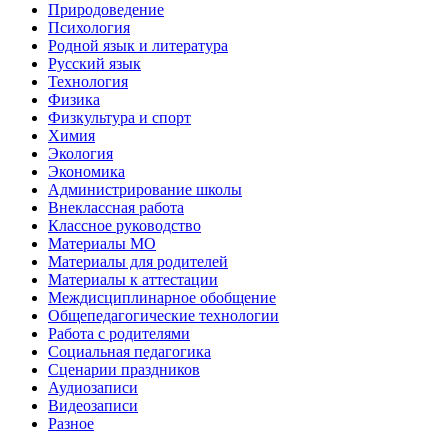
Природоведение
Психология
Родной язык и литература
Русский язык
Технология
Физика
Физкультура и спорт
Химия
Экология
Экономика
Администрирование школы
Внеклассная работа
Классное руководство
Материалы МО
Материалы для родителей
Материалы к аттестации
Междисциплинарное обобщение
Общепедагогические технологии
Работа с родителями
Социальная педагогика
Сценарии праздников
Аудиозаписи
Видеозаписи
Разное