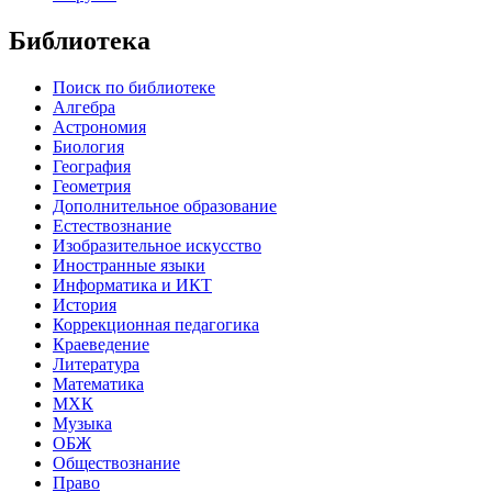
Библиотека
Поиск по библиотеке
Алгебра
Астрономия
Биология
География
Геометрия
Дополнительное образование
Естествознание
Изобразительное искусство
Иностранные языки
Информатика и ИКТ
История
Коррекционная педагогика
Краеведение
Литература
Математика
МХК
Музыка
ОБЖ
Обществознание
Право