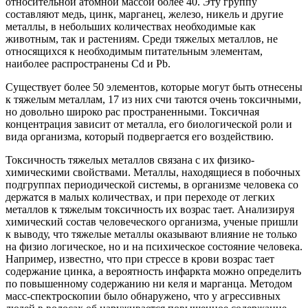
относительной атомной массой более 40. Эту группу
составляют медь, цинк, марганец, железо, никель и другие
металлы, в небольших количествах необходимые как
животным, так и растениям. Среди тяжелых металлов, не
относящихся к необходимым питательным элементам,
наиболее распространены Cd и Pb.
Существует более 50 элементов, которые могут быть отнесены
к тяжелым металлам, 17 из них счи таются очень токсичными,
но довольно широко рас пространенными. Токсичная
концентрация зависит от металла, его биологической роли и
вида организма, который подвергается его воздействию.
Токсичность тяжелых металлов связана с их физико-
химическими свойствами. Металлы, находящиеся в побочных
подгруппах периодической системы, в организме человека со
держатся в малых количествах, и при переходе от легких
металлов к тяжелым токсичность их возрас тает. Анализируя
химический состав человеческого организма, ученые пришли
к выводу, что тяжелые металлы оказывают влияние не только
на физио логическое, но и на психическое состояние человека.
Например, известно, что при стрессе в крови возрас тает
содержание цинка, а вероятность инфаркта можно определить
по повышенному содержанию ни келя и марганца. Методом
масс-спектроскопии было обнаружено, что у агрессивных