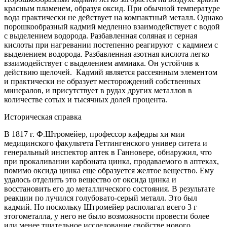
красным пламенем, образуя оксид. При обычной температуре
вода практически не действует на компактный металл. Однако
порошкообразный кадмий медленно взаимодействует с водой
с выделением водорода. Разбавленная соляная и серная
кислоты при нагревании постепенно реагируют с кадмием с
выделением водорода. Разбавленная азотная кислота легко
взаимодействует с выделением аммиака. Он устойчив к
действию щелочей. Кадмий является рассеянным элементом
и практически не образует месторождений собственных
минералов, и присутствует в рудах других металлов в
количестве сотых и тысячных долей процента.
Историческая справка
В 1817 г. Ф.Штромейер, профессор кафедры хи мии
медицинского факультета Геттингенского универ ситета и
генеральный инспектор аптек в Ганновере, обнаружил, что
при прокаливании карбоната цинка, продаваемого в аптеках,
помимо оксида цинка еще образуется желтое вещество. Ему
удалось отделить это вещество от оксида цинка и
восстановить его до металлического состояния. В результате
реакции по лучился голубовато-серый металл. Это был
кадмий. Но поскольку Штромейер располагал всего 3 г
этогометалла, у него не было возможности провести более
или менее тщательное исследование свойстве нового