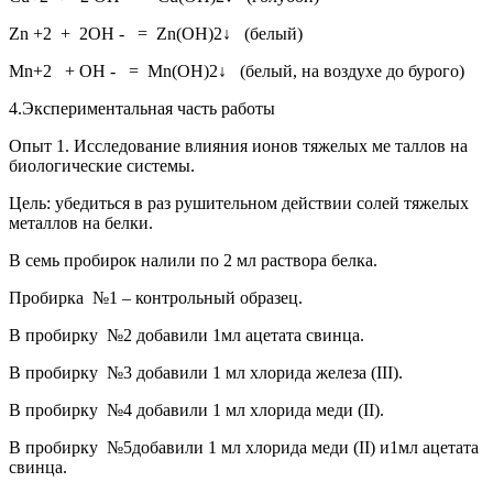
Zn
+2
+ 2OH
-
= Zn(OH)
2
↓ (белый)
Mn
+2
+ OH
-
= Mn(OH)
2
↓ (белый, на воздухе до бурого)
4.Экспериментальная часть работы
Опыт 1
. Исследование влияния ионов тяжелых ме таллов на
биологические системы.
Цель: убедиться в раз рушительном действии солей тяжелых
металлов на белки.
В семь пробирок налили по 2 мл раствора белка.
Пробирка №1 – контрольный образец.
В пробирку №2 добавили 1мл ацетата свинца.
В пробирку №3 добавили 1 мл хлорида железа (III).
В пробирку №4 добавили 1 мл хлорида меди (II).
В пробирку №5добавили 1 мл хлорида меди (II) и1мл ацетата
свинца.