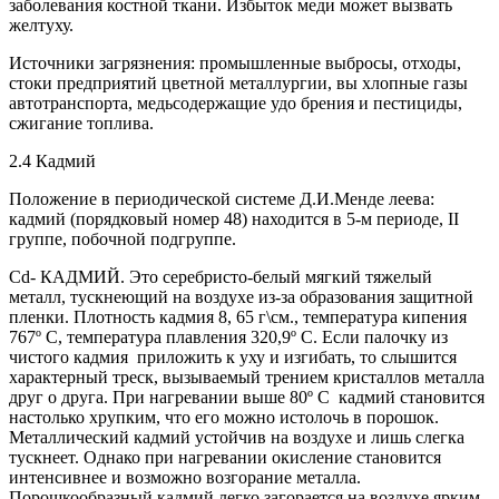
заболевания костной ткани. Избыток меди может вызвать
желтуху.
Источники загрязнения: промышленные выбросы, отходы,
стоки предприятий цветной металлургии, вы хлопные газы
автотранспорта, медьсодержащие удо брения и пестициды,
сжигание топлива.
2.4 Кадмий
Положение в периодической системе Д.И.Менде леева:
кадмий (порядковый номер 48) находится в 5-м периоде, II
группе, побочной подгруппе.
Cd- КАДМИЙ. Это серебристо-белый мягкий тяжелый
металл, тускнеющий на воздухе из-за образования защитной
пленки. Плотность кадмия 8, 65 г\см., температура кипения
767º С, температура плавления 320,9º С. Если палочку из
чистого кадмия приложить к уху и изгибать, то слышится
характерный треск, вызываемый трением кристаллов металла
друг о друга. При нагревании выше 80º С кадмий становится
настолько хрупким, что его можно истолочь в порошок.
Металлический кадмий устойчив на воздухе и лишь слегка
тускнеет. Однако при нагревании окисление становится
интенсивнее и возможно возгорание металла.
Порошкообразный кадмий легко загорается на воздухе ярким