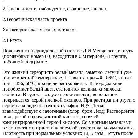
2. Эксперимент, наблюдение, сравнение, анализ.
2.Теоретическая часть проекта
Характеристика тяжелых металлов.
2.1 Ртуть
Положение в периодической системе Д.И.Менде леева: ртуть
(порядковый номер 80) находится в 6-м периоде, II группе,
побочной подгруппе.
Это жидкий серебристо-белый металл, заметно летучий уже
при комнатной температуре. Плавится при –38, 86ºС, кипит
при + 356, 68ºС, в воде не растворяется. В твердом виде
приобретает белый цвет, становится ковким, химически
стойким. В сухом воздухе не окисляется , во влажном
покрывается серой пленкой оксидов. При растирании ртути с
серой на холоде образуется сульфид НgS. Легко
взаимодействует с галогенами (хлор, бром , йод).Растворяется
в «царской водке», азотной кислоте, горячей
концентрированной серной кислоте. Со многими металлами,
в частности с натрием и калием, образует сплавы- амальгамы.
Плотность при нормальных условиях 13, 5 г/см . Ртуть после