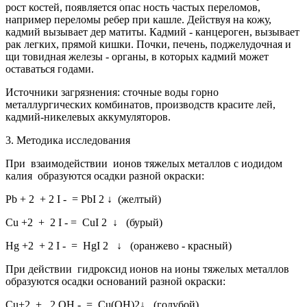
рост костей, появляется опас ность частых переломов,
например переломы ребер при кашле. Действуя на кожу,
кадмий вызывает дер матиты. Кадмий - канцероген, вызывает
рак легких, прямой кишки. Почки, печень, поджелудочная и
щи товидная железы - органы, в которых кадмий может
оставаться годами.
Источники загрязнения: сточные воды горно
металлургических комбинатов, производств красите лей,
кадмий-никелевых аккумуляторов.
3. Методика исследования
При взаимодействии ионов тяжелых металлов с иодидом
калия образуются осадки разной окраски:
Pb
+ 2
+ 2 I
-
= PbI
2
↓ (желтый)
Cu
+2
+ 2 I
-
= CuI
2
↓ (бурый)
Hg
+2
+ 2 I
-
= HgI
2
↓ (оранжево - красный)
При действии гидроксид ионов на ионы тяжелых металлов
образуются осадки оснований разной окраски:
Cu
+2
+ 2 OH
-
= Cu(OH)
2
↓ (голубой)