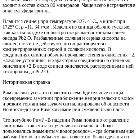
входит в состав около 80 минералов. Чаще всего встречается в
виде сульфида свинца.
Плавится свинец при температуре 327, 4º С., а кипит при
1725º С, ρ –11, 34 г/см . Изделия из свинца обычно тусклые,
так как на воздухе он быстро покрывается тонким слоем
оксида Pb
2
О. Разбавленные соляная и серная кислоты на
свинец почти не действуют, но он растворяется в
концентрированных серной и соляной кислотах. В
соединениях свинец обычно проявляет степень окисления +2,
+4.Более устойчивы и характерны соединения со степенью
окисления +2.В воде свинец окисляется, растворенным в ней
кислородом до Рв
2
О.
Историческая справка
Рим спасли гуси - это известно всем. Бдительные птицы
своевременно заметили приближение неприя тельских войск
и резким гортанным звуком сигнализировали об опасности.
Но впоследствии Римской импе рии суждено было пасть.
Что погубило Рим? «В падении Рима повинно от равление
свинцом» - так считают ученые-токсикологи. Люди
пользовались знаменитым водопроводом, «сра ботанным еще
рабами Рима», а трубы его, как извест но, были сделаны из