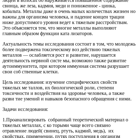
людей в волосах об наруживается повышенное содержание
свинца, же леза, кадмия, меди и пониженное - цинка,
кобальта. Металлы даже в очень малых количествах жизнен но
важны для организма человека, и падение концен трации
ниже допустимого уровня ведет к тяжелым расстройствам.
Это объясняется тем, что многие металлы выполняют
главным образом функции ката лизаторов.
Актуальность темы исследования
состоит в том, что молодежь
более подвержена токсическому воз действию тяжелых
металлов — ослабляется рост и развитие, нарушается
деятельность нервной систе мы, возможно также развитие
аутоиммунитета, при котором иммунная система разрушает
свои соб ственные клетки.
Цель исследования:
изучение специфических свойств
тяжелых ме таллов, их биологической роли, степени
токсичности и воздействия на здоровье человека, а также
разви тие умений и навыков безопасного обращения с ними.
Задачи исследования:
1.Проанализировать собранный теоретический материал о
тяжелых металлах, с ко торыми чаще всего связано
отравление людей( свинец, ртуть, кадмий, медь), их
свойствах, применении, путях поступления в организм