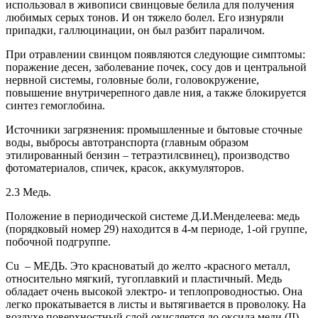
использовал в живописи свинцовые белила для получения
любимых серых тонов. И он тяжело болел. Его изнуряли
припадки, галлюцинации, он был разбит параличом.
При отравлении свинцом появляются следующие симптомы:
поражение десен, заболевание почек, сосу дов и центральной
нервной системы, головные боли, головокружение,
повышение внутричерепного давле ния, а также блокируется
синтез гемоглобина.
Источники загрязнения: промышленные и бытовые сточные
воды, выбросы автотранспорта (главным образом
этилированный бензин – тетраэтилсвинец), производство
фотоматериалов, спичек, красок, аккумуляторов.
2.3 Медь.
Положение в периодической системе Д.И.Менделеева: медь
(порядковый номер 29) находится в 4-м периоде, 1-ой группе,
побочной подгруппе.
Cu – МЕДЬ. Это красноватый до желто -красного металл,
относительно мягкий, тугоплавкий и пластичный. Медь
обладает очень высокой электро- и теплопроводностью. Она
легко прокатывается в листы и вытягивается в проволоку. На
воздухе поверхностный слой окисляется до оксида меди (II).