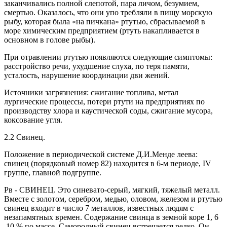
заканчивались полной слепотой, пара личом, безумием,
смертью. Оказалось, что они упо требляли в пищу морскую
рыбу, которая была «на пичкана» ртутью, сбрасываемой в
море химическим предприятием (ртуть накапливается в
основном в голове рыбы).
При отравлении ртутью появляются следующие симптомы:
расстройство речи, ухудшение слуха, по теря памяти,
усталость, нарушение координации дви жений.
Источники загрязнения: сжигание топлива, метал
лургические процессы, потери ртути на предприятиях по
производству хлора и каустической соды, сжигание мусора,
коксование угля.
2.2 Свинец.
Положение в периодической системе Д.И.Менде леева:
свинец (порядковый номер 82) находится в 6-м периоде, IV
группе, главной подгруппе.
Pв - СВИНЕЦ. Это синевато-серый, мягкий, тяжелый металл.
Вместе с золотом, серебром, медью, оловом, железом и ртутью
свинец входит в число 7 металлов, известных людям с
незапамятных времен. Содержание свинца в земной коре 1, 6
10 % по массе. Самородный свинец встречается редко. Он