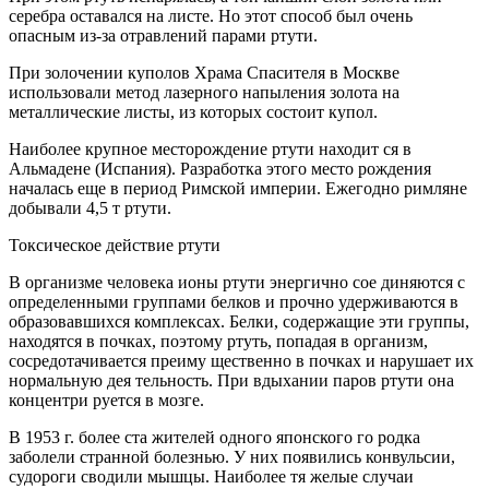
серебра оставался на листе. Но этот способ был очень
опасным из-за отравлений парами ртути.
При золочении куполов Храма Спасителя в Москве
использовали метод лазерного напыления золота на
металлические листы, из которых состоит купол.
Наиболее крупное месторождение ртути находит ся в
Альмадене (Испания). Разработка этого место рождения
началась еще в период Римской империи. Ежегодно римляне
добывали 4,5 т ртути.
Токсическое действие ртути
В организме человека ионы ртути энергично сое диняются с
определенными группами белков и прочно удерживаются в
образовавшихся комплексах. Белки, содержащие эти группы,
находятся в почках, поэтому ртуть, попадая в организм,
сосредотачивается преиму щественно в почках и нарушает их
нормальную дея тельность. При вдыхании паров ртути она
концентри руется в мозге.
В 1953 г. более ста жителей одного японского го родка
заболели странной болезнью. У них появились конвульсии,
судороги сводили мышцы. Наиболее тя желые случаи