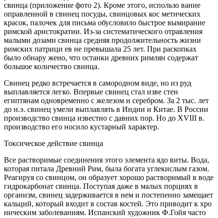
свинца (приложение фото 2). Кроме этого, использо вание
оправленной в свинец посуды, свинцовых кос метических
красок, палочек для письма обусловило быстрое вымирание
римской аристократии. Из-за систематического отравления
малыми дозами свинца средняя продолжительность жизни
римских патрици ев не превышала 25 лет. При раскопках
было обнару жено, что останки древних римлян содержат
большое количество свинца.
Свинец редко встречается в самородном виде, но из руд
выплавляется легко. Впервые свинец стал изве стен
египтянам одновременно с железом и серебром. За 2 тыс. лет
до н.э. свинец умели выплавлять в Индии и Китае. В России
производство свинца известно с давних пор. Но до XVIII в.
производство его носило кустарный характер.
Токсическое действие свинца
Все растворимые соединения этого элемента ядо виты. Вода,
которая питала Древний Рим, была богата углекислым газом.
Реагируя со свинцом, он образует хорошо растворимый в воде
гидрокарбонат свинца. Поступая даже в малых порциях в
организм, свинец задерживается в нем и постепенно замещает
кальций, который входит в состав костей. Это приводит к хро
ническим заболеваниям. Испанский художник Ф.Гойя часто