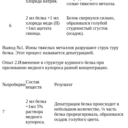
хлорида натрия.
солью тяжелого металла.
2 мл белка +1 мл
Белок свернулся сильно,
хлорида меди (II)
образовался голубой
6
+1мл ацетата
студенистый сгусток
свинца.
(осадок).
Вывод №1
. Ионы тяжелых металлов разрушают струк туру
белка. Этот процесс называется денатурацией.
Опыт 2
.Изменение в структуре куриного белка при
приливании медного купороса разной концентрации.
Состав
№пробирки
Результат
веществ
2 мл белка
Денатурация белка происходит в
+1мл 5%
небольшом количестве, ¼ часть
7
раствора
белка прореагировала, образовался
медного
осадок голубого цвета.
купороса.