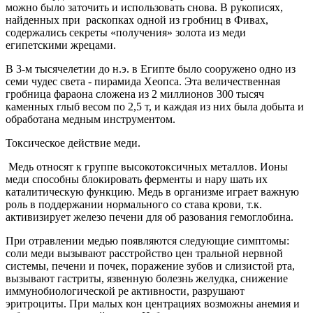
можно было заточить и использовать снова. В рукописях,
найденных при раскопках одной из гробниц в Фивах,
содержались секреты «получения» золота из меди
египетскими жрецами.
В 3-м тысячелетии до н.э. в Египте было сооружено одно из
семи чудес света - пирамида Хеопса. Эта величественная
гробница фараона сложена из 2 миллионов 300 тысяч
каменных глыб весом по 2,5 т, и каждая из них была добыта и
обработана медным инструментом.
Токсическое действие меди.
Медь относят к группе высокотоксичных металлов. Ионы
меди способны блокировать ферменты и нару шать их
каталитическую функцию. Медь в организме играет важную
роль в поддержании нормального со става крови, т.к.
активизирует железо печени для об разования гемоглобина.
При отравлении медью появляются следующие симптомы:
соли меди вызывают расстройство цен тральной нервной
системы, печени и почек, поражение зубов и слизистой рта,
вызывают гастриты, язвенную болезнь желудка, снижение
иммунобиологической ре активности, разрушают
эритроциты. При малых кон центрациях возможны анемия и