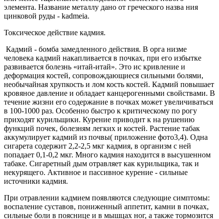
элемента. Название металлу дано от греческого назва ния
цинковой руды - kadmeia.
Токсическое действие кадмия.
Кадмий - бомба замедленного действия. В орга низме
человека кадмий накапливается в почках, при его избытке
развивается болезнь «итай-итай». Это ис кривление и
деформация костей, сопровождающиеся сильными болями,
необычайная хрупкость и лом кость костей. Кадмий повышает
кровяное давление и обладает канцерогенными свойствами. В
течение жизни его содержание в почках может увеличиваться
в 100-1000 раз. Особенно быстро к критическому по рогу
приходят курильщики. Курение приводит к на рушению
функций почек, болезням легких и костей. Растение табак
аккумулирует кадмий из почвы( приложение фото3,4). Одна
сигарета содержит 2,2-2,5 мкг кадмия, в организм с ней
попадает 0,1-0,2 мкг. Много кадмия находится в высушенном
табаке. Сигаретный дым отравляет как курильщика, так и
некурящего. Активное и пассивное курение - сильные
источники кадмия.
При отравлении кадмием появляются следующие симптомы:
воспаление суставов, пониженный аппетит, камни в почках,
сильные боли в пояснице и в мышцах ног, а также тормозится