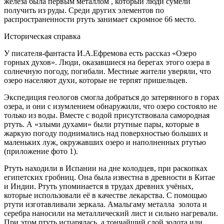
железа была первым металлом , который люди сумели
получить из руды. Среди других элементов по
распространенности ртуть занимает скромное 66 место.
Историческая справка
У писателя-фантаста И.А.Ефремова есть рассказ «Озеро
горных духов». Люди, оказавшиеся на берегах этого озера в
солнечную погоду, погибали. Местные жители уверяли, что
озеро населяют духи, которые не терпят пришельцев.
Экспедиция геологов смогла добраться до затерянного в горах
озера, и они с изумлением обнаружили, что озеро состояло не
только из воды. Вместе с водой присутствовала самородная
ртуть. А «злыми духами» были ртутные пары, которые в
жаркую погоду поднимались над поверхностью больших и
маленьких луж, окружавших озеро и наполненных ртутью
(приложение фото 1).
Ртуть находили в Испании на дне колодцев, при раскопках
египетских гробниц. Она была известна в древности в Китае
и Индии. Ртуть упоминается в трудах древних учёных,
которые использовали её в качестве лекарства. С помощью
ртути изготавливали зеркала. Амальгаму металла золота и
серебра наносили на металлический лист и сильно нагревали.
При этом ртуть испарялась, а тончайший слой золота или