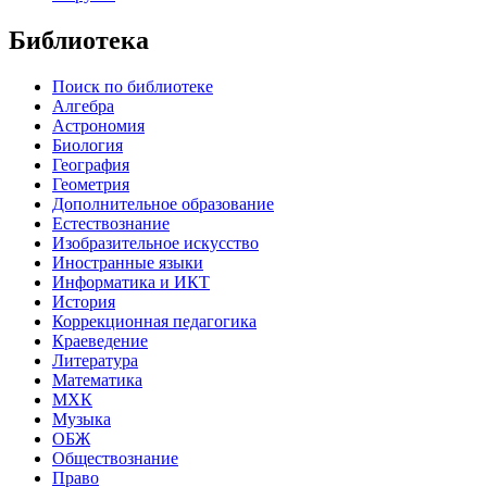
Библиотека
Поиск по библиотеке
Алгебра
Астрономия
Биология
География
Геометрия
Дополнительное образование
Естествознание
Изобразительное искусство
Иностранные языки
Информатика и ИКТ
История
Коррекционная педагогика
Краеведение
Литература
Математика
МХК
Музыка
ОБЖ
Обществознание
Право