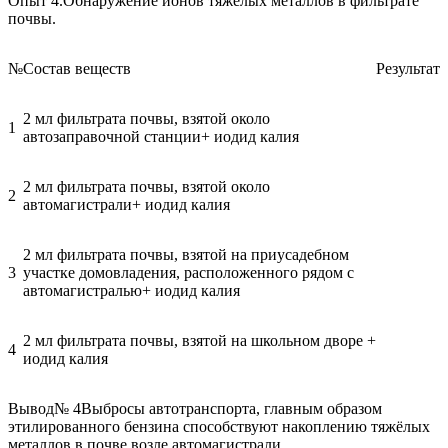
Опыт 4.
Обнаружение ионов тяжёлых металлов в фильтрате
почвы.
№
Состав веществ
Результат
2 мл фильтрата почвы, взятой около
1
автозаправочной станции+ иодид калия
2 мл фильтрата почвы, взятой около
2
автомагистрали+ иодид калия
2 мл фильтрата почвы, взятой на приусадебном
3
участке домовладения, расположенного рядом с
автомагистралью+ иодид калия
2 мл фильтрата почвы, взятой на школьном дворе +
4
иодид калия
Вывод№ 4Выбросы автотранспорта, главным образом
этилированного бензина способствуют накоплению тяжёлых
металлов в почве возле автомагистрали.