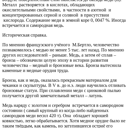
Металл растворяется в кислотах, обладающих
окислительными свойствами, в частности в азотной и
концентрированных серной и соляной в присутствии
кислорода. Содержание меди в земной коре 0, 0047 %. Иногда
встречается и самородная медь.
Историческая справка.
По мнению французского учёного М.Бертло, человечество
познакомилось с медью не менее 5 тыс. лет назад. По мнению
других исследователей – раньше. Медь, а затем её сплав –
бронза – обозначили целую эпоху в истории развития
человечества – медный и бронзовые века. Бронза вытеснила
каменные и медные орудия труда.
Бронза, как и медь, оказалась прекрасным материалом для
чеканки и скульптуры. В V в. до н.э. люди научились отливать
бронзовые статуи. При сплавлении меди с цинковой пылью
получается другой замечательный металл – латунь.
Медь наряду с золотом и серебром встречается в самородном
состоянии ( самый крупный из когда-либо найденных
самородков меди весил 420 т). Она обладает хорошей
ковкостью, легко обрабатывается. Хотя медное орудие было не
таким твёрдым, как камень, но затупившееся остриё его