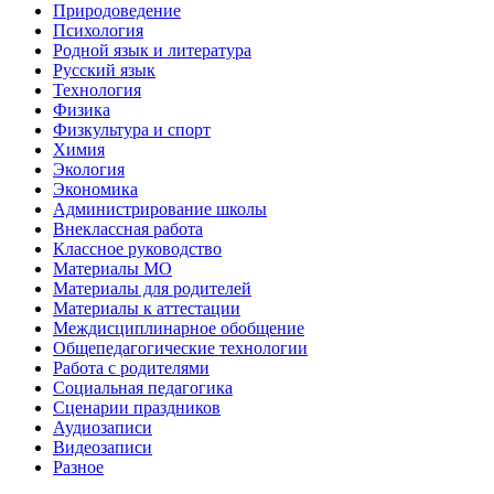
Природоведение
Психология
Родной язык и литература
Русский язык
Технология
Физика
Физкультура и спорт
Химия
Экология
Экономика
Администрирование школы
Внеклассная работа
Классное руководство
Материалы МО
Материалы для родителей
Материалы к аттестации
Междисциплинарное обобщение
Общепедагогические технологии
Работа с родителями
Социальная педагогика
Сценарии праздников
Аудиозаписи
Видеозаписи
Разное