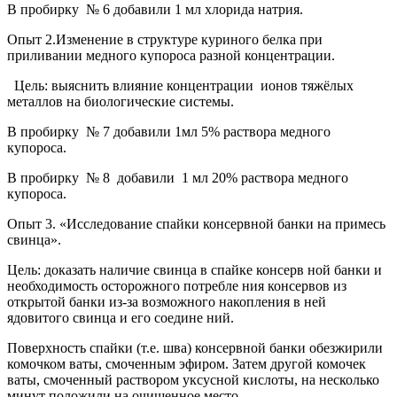
В пробирку № 6 добавили 1 мл хлорида натрия.
Опыт 2
.Изменение в структуре куриного белка при
приливании медного купороса разной концентрации.
Цель: выяснить влияние концентрации ионов тяжёлых
металлов на биологические системы.
В пробирку № 7 добавили 1мл 5% раствора медного
купороса.
В пробирку № 8 добавили 1 мл 20% раствора медного
купороса.
Опыт 3
. «Исследование спайки консервной банки на примесь
свинца».
Цель: доказать наличие свинца в спайке консерв ной банки и
необходимость осторожного потребле ния консервов из
открытой банки из-за возможного накопления в ней
ядовитого свинца и его соедине ний.
Поверхность спайки (т.е. шва) консервной банки обезжирили
комочком ваты, смоченным эфиром. Затем другой комочек
ваты, смоченный раствором уксусной кислоты, на несколько
минут положили на очищенное место.