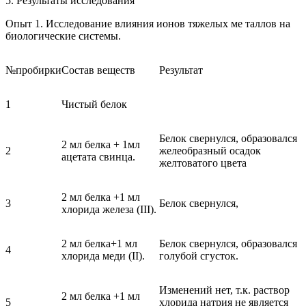
5. Результаты исследования
Опыт 1
. Исследование влияния ионов тяжелых ме таллов на
биологические системы.
№пробирки
Состав веществ
Результат
1
Чистый белок
Белок свернулся, образовался
2 мл белка + 1мл
2
желеобразный осадок
ацетата свинца.
желтоватого цвета
2 мл белка +1 мл
3
Белок свернулся,
хлорида железа (III).
2 мл белка+1 мл
Белок свернулся, образовался
4
хлорида меди (II).
голубой сгусток.
Изменений нет, т.к. раствор
2 мл белка +1 мл
5
хлорида натрия не является