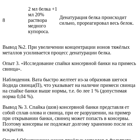
2 мл белка +1
мл 20%
Денатурация белка происходит
8
раствора
сильно, прореагировал весь белок.
медного
купороса.
Вывод №2
. При увеличении концентрации ионов тяжёлых
металлов усиливается процесс денатурации белка.
Опыт 3
. «Исследование спайки консервной банки на примесь
свинца».
Наблюдения. Вата быстро желтеет из-за образовав шегося
йодида свинца(П), что указывает на наличие примеси свинца
на спайке банки выше нормы, т.е. бо лее 1 % (допустимая
норма 0,04 %).
Вывод № 3.
Спайка (шов) консервной банки представля ет
собой сплав олова и свинца, при ее разрушении, на пример
при открывании банки, свинец может попасть в консервы.
Поэтому консервы не подлежат долгому хранению после их
вскрытия.