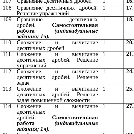
107
Сравнение десятичных дробей
1
16
108
Сравнение десятичных дробей.
1
17
Решение упражнений
109
Сравнение десятичных
1
18
дробей.
Самостоятельная
работа
(индивидуальные
задания; 1ч).
110
Сложение и вычитание
1
20
десятичных дробей
111
Сложение и вычитание
1
21
десятичных дробей. Решение
упражнений
112
Сложение и вычитание
1
24
десятичных дробей. Решение
задач
113
Сложение и вычитание
1
25
десятичных дробей. Решение
задач повышенной сложности
114
Сложение и вычитание
1
27
десятичных
дробей.
Самостоятельная
работа
(индивидуальные
задания; 1ч).