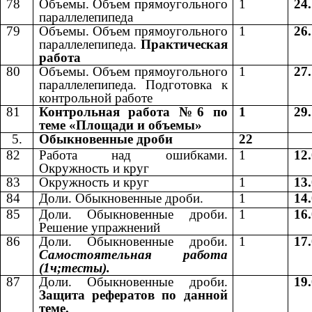
78
Объемы. Объем прямоугольного
1
24
параллелепипеда
79
Объемы. Объем прямоугольного
1
26
параллелепипеда.
Практическая
работа
80
Объемы. Объем прямоугольного
1
27
параллелепипеда. Подготовка к
контрольной работе
81
Контрольная работа №6 по
1
29
теме «Площади и объемы»
5.
Обыкновенные дроби
22
82
Работа над ошибками.
1
12
Окружность и круг
83
Окружность и круг
1
13
84
Доли. Обыкновенные дроби.
1
14
85
Доли. Обыкновенные дроби.
1
16
Решение упражнений
86
Доли. Обыкновенные дроби.
1
17
Самостоятельная работа
(1ч;тесты).
87
Доли. Обыкновенные дроби.
19
Защита рефератов по данной
теме.