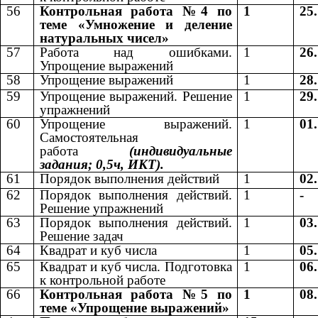
56
Контрольная работа №4 по
1
25
теме «Умножение и деление
натуральных чисел»
57
Работа над ошибками.
1
26
Упрощение выражений
58
Упрощение выражений
1
28
59
Упрощение выражений. Решение
1
29
упражнений
60
Упрощение выражений.
1
01
Самостоятельная
работа
(индивидуальные
задания; 0,5ч, ИКТ).
61
Порядок выполнения действий
1
02
62
Порядок выполнения действий.
1
-
Решение упражнений
63
Порядок выполнения действий.
1
03
Решение задач
64
Квадрат и куб числа
1
05
65
Квадрат и куб числа. Подготовка
1
06
к контрольной работе
66
Контрольная работа №5 по
1
08
теме «Упрощение выражений»