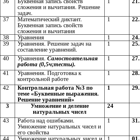
36
Буквенная запись свойств
1
21
сложения и вычитания. Решение
задач.
37
Математический диктант.
1
22
Буквенная запись свойств
сложения и вычитания
38
Уравнения
1
24
39
Уравнения. Решение задач на
1
25
составление уравнений.
40
Уравнения.
Самостоятельная
1
27
работа (0,5ч;тесты).
41
Уравнения. Подготовка к
1
28
контрольной работе
42
Контрольная работа №3 по
1
29
теме «Буквенные выражения.
Решение уравнений»
3
Умножение и деление
24
натуральных чисел
43
Работа над ошибками.
1
31
Умножение натуральных чисел и
его свойства
44
Умножение натуральных чисел и
1
01