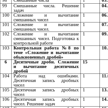
98
Смешанные числа
1
03
99
Смешанные числа. Решение
1
04
задач
100
Сложение и вычитание
1
06
смешанных чисел
101
Сложение и вычитание
1
07
смешанных чисел.
102
Сложение и вычитание
1
09
смешанных чисел. Подготовка к
контрольной работе
103
Контрольная работа №8 по
1
10
теме «Сложение и вычитание
обыкновенных дробей»
6
Десятичные дроби. Сложение
15
и вычитание десятичных
дробей
104
Работа над ошибками.
1
11
Десятичная запись дробных
чисел
105
Десятичная запись дробных
1
13
чисел
106
Десятичная запись дробных
1
14
чисел. Решение задач