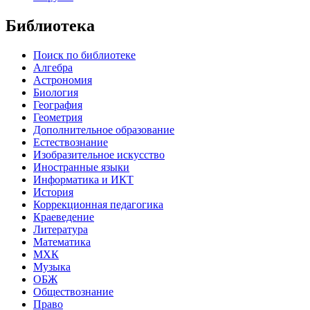
Библиотека
Поиск по библиотеке
Алгебра
Астрономия
Биология
География
Геометрия
Дополнительное образование
Естествознание
Изобразительное искусство
Иностранные языки
Информатика и ИКТ
История
Коррекционная педагогика
Краеведение
Литература
Математика
МХК
Музыка
ОБЖ
Обществознание
Право