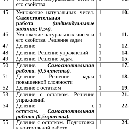
его свойства
45
Умножение натуральных чисел.
1
10
Самостоятельная
работа
(индивидуальные
задания; 0,5ч).
46
Умножение натуральных чисел и
1
11.
его свойства. Решение задач
47
Деление
1
12
48
Деление. Решение упражнений
1
14
49
Деление. Решение задач.
1
15
50
Деление.
Самостоятельная
1
17
работа. (0,5ч;тесты).
51
Деление. Решение задач
1
18
повышенной сложности
52
Деление с остатком
1
19
53
Деление с остатком. Решение
1
21
упражнений
54
Деление с
1
22
остатком.
Самостоятельная
работа (0,5ч;тесты).
55
Деление с остатком. Подготовка
1
24
к контрольной работе