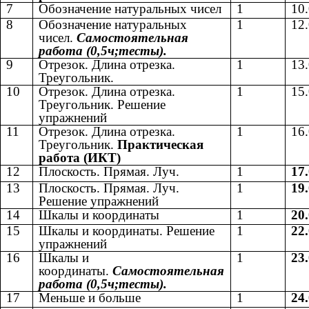
7
Обозначение натуральных чисел
1
10
8
Обозначение натуральных
1
12
чисел.
Самостоятельная
работа (0,5ч;тесты).
9
Отрезок. Длина отрезка.
1
13
Треугольник.
10
Отрезок. Длина отрезка.
1
15
Треугольник. Решение
упражнений
11
Отрезок. Длина отрезка.
1
16
Треугольник.
Практическая
работа (ИКТ)
12
Плоскость. Прямая. Луч.
1
17
13
Плоскость. Прямая. Луч.
1
19
Решение упражнений
14
Шкалы и координаты
1
20
15
Шкалы и координаты. Решение
1
22
упражнений
16
Шкалы и
1
23
координаты.
Самостоятельная
работа (0,5ч;тесты).
17
Меньше и больше
1
24