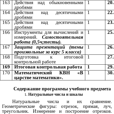
163
Действия над обыкновенными
1
20
дробями
164
Действия над десятичными
1
22
дробями
165
Действия над десятичными
1
23
дробями
166
Инструменты для вычислений и
1
25
измерений.
Самостоятельная
работа (0,5ч;тесты).
167
Защита презентаций (темы
1
26
произвольные за курс 5 класса)
168
Подготовка к итоговой
1
27
контрольной работе
169
Итоговая контрольная работа
1
29
170
Математический КВН «В
1
30
царстве математики».
Содержание программы учебного предмета
Натуральные числа и шкалы
Натуральные числа и их сравнение.
Геометрические фигуры: отрезок, прямая, луч,
треугольник. Измерение и построение отрезков.