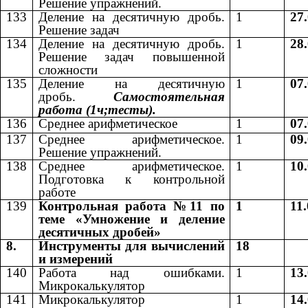
Решение упражнений.
133
Деление на десятичную дробь.
1
27
Решение задач
134
Деление на десятичную дробь.
1
28
Решение задач повышенной
сложности
135
Деление на десятичную
1
07
дробь.
Самостоятельная
работа (1ч;тесты).
136
Среднее арифметическое
1
07
137
Среднее арифметическое.
1
09
Решение упражнений.
138
Среднее арифметическое.
1
10
Подготовка к контрольной
работе
139
Контрольная работа №11 по
1
11
теме «Умножение и деление
десятичных дробей»
8.
Инструменты для вычислений
18
и измерений
140
Работа над ошибками.
1
13
Микрокалькулятор
141
Микрокалькулятор
1
14