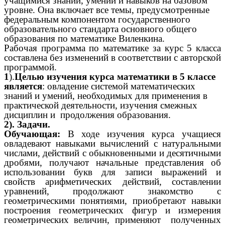
учащимися знаний, умений и навыков на базовом
уровне. Она включает все темы, предусмотренные
федеральным компонентом государственного
образовательного стандарта основного общего
образования по математике
Виленкина
.
Рабочая программа по математике за курс 5 класса
составлена без изменений в соответствии с авторской
программой.
1
).
Целью изучения курса математики в 5 классе
является
: овладение системой математических
знаний и умений, необходимых для применения в
практической деятельности, изучения смежных
дисциплин и продолжения образования.
2). Задачи.
Обучающая:
В ходе изучения курса учащиеся
овладевают навыками вычислений с натуральными
числами, действий с обыкновенными и десятичными
дробями, получают начальные представления об
использовании букв для записи выражений и
свойств арифметических действий, составлении
уравнений, продолжают знакомство с
геометрическими понятиями, приобретают навыки
построения геометрических фигур и измерения
геометрических величин, применяют полученных