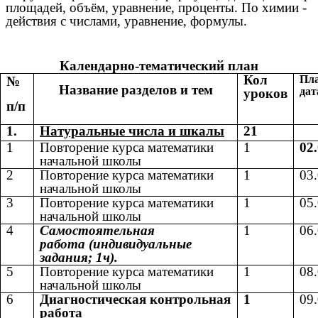
площадей, объём, уравнение, проценты. По химии -
действия с числами, уравнение, формулы.
Календарно-тематический план
Кол
Пл
№
Название разделов и тем
дат
уроков
п/п
1.
Натуральные числа и шкалы
21
1
Повторение курса математики
1
02
начальной школы
2
Повторение курса математики
1
03
начальной школы
3
Повторение курса математики
1
05
начальной школы
4
Самостоятельная
1
06
работа
(индивидуальные
задания; 1ч).
5
Повторение курса математики
1
08
начальной школы
6
Диагностическая контрольная
1
09
работа