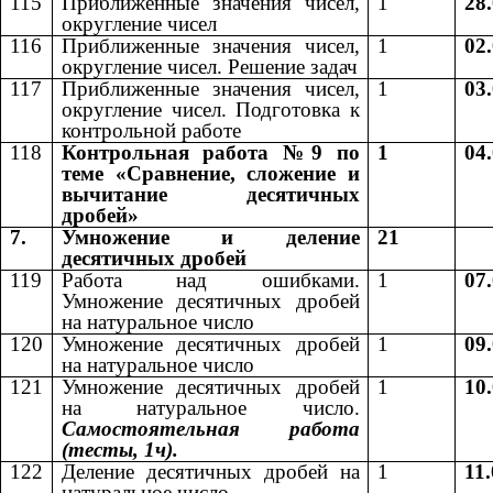
115
Приближенные значения чисел,
1
28
округление чисел
116
Приближенные значения чисел,
1
02
округление чисел. Решение задач
117
Приближенные значения чисел,
1
03
округление чисел. Подготовка к
контрольной работе
118
Контрольная работа №9 по
1
04
теме «Сравнение, сложение и
вычитание десятичных
дробей»
7.
Умножение и деление
21
десятичных дробей
119
Работа над ошибками.
1
07
Умножение десятичных дробей
на натуральное число
120
Умножение десятичных дробей
1
09
на натуральное число
121
Умножение десятичных дробей
1
10
на натуральное число.
Самостоятельная работа
(тесты, 1ч).
122
Деление десятичных дробей на
1
11
натуральное число