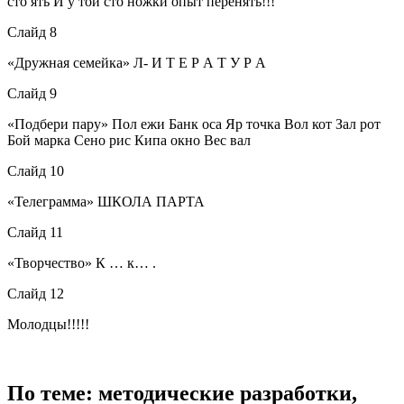
сто ять И у той сто ножки опыт перенять!!!
Слайд 8
«Дружная семейка» Л- И Т Е Р А Т У Р А
Слайд 9
«Подбери пару» Пол ежи Банк оса Яр точка Вол кот Зал рот
Бой марка Сено рис Кипа окно Вес вал
Слайд 10
«Телеграмма» ШКОЛА ПАРТА
Слайд 11
«Творчество» К … к… .
Слайд 12
Молодцы!!!!!
По теме: методические разработки,