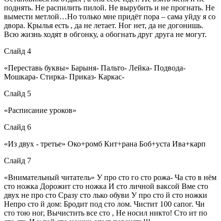
поднять. Не распилить пилой. Не вырубить и не прогнать. Не
вымести метлой…Но только мне придёт пора – сама уйду я со
двора. Крылья есть , да не летает. Ног нет, да не догонишь.
Всю жизнь ходят в обгонку, а обогнать друг друга не могут.
Слайд 4
«Переставь буквы» Барыня- Пальто- Лейка- Подвода-
Мошкара- Стирка- Приказ- Каркас-
Слайд 5
«Расписание уроков»
Слайд 6
«Из двух - третье» Око+ромб Кит+рана Боб+уста Ива+карп
Слайд 7
«Внимательный читатель» У про сто го сто рожа- Ча сто в нём
сто ножка Дорожит сто ножка И сто личной ваксой Вме сто
двух не про сто Сразу сто лько обуви У про сто й сто ножки
Непро сто й дом: Бродит под сто лом. Чистит 100 сапог. Чи
сто тою ног, Вычистить все сто , Не носил никто! Сто ит по