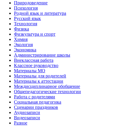
Природоведение
Психология
Родной язык и литература
Русский язык
Технология
Физика
Физкультура и спорт
Химия
Экология
Экономика
Администрирование школы
Внеклассная работа
Классное руководство
Материалы МО
Материалы для родителей
Материалы к аттестации
Междисциплинарное обобщение
Общепедагогические технологии
Работа с родителями
Социальная педагогика
Сценарии праздников
Аудиозаписи
Видеозаписи
Разное