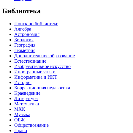
Библиотека
Поиск по библиотеке
Алгебра
Астрономия
Биология
География
Геометрия
Дополнительное образование
Естествознание
Изобразительное искусство
Иностранные языки
Информатика и ИКТ
История
Коррекционная педагогика
Краеведение
Литература
Математика
МХК
Музыка
ОБЖ
Обществознание
Право