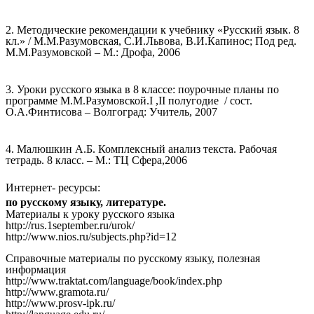
2. Методические рекомендации к учебнику «Русский язык. 8
кл.» / М.М.Разумовская, С.И.Львова, В.И.Капинос; Под ред.
М.М.Разумовской – М.: Дрофа, 2006
3. Уроки русского языка в 8 классе: поурочные планы по
программе М.М.Разумовской.I ,II полугодие / сост.
О.А.Финтисова – Волгоград: Учитель, 2007
4. Малюшкин А.Б. Комплексный анализ текста. Рабочая
тетрадь. 8 класс. – М.: ТЦ Сфера,2006
Интернет- ресурсы:
по русскому языку, литературе.
Материалы к уроку русского языка
http://rus.1september.ru/urok/
http://www.nios.ru/subjects.php?id=12
Справочные материалы по русскому языку, полезная
информация
http://www.traktat.com/language/book/index.php
http://www.gramota.ru/
http://www.prosv-ipk.ru/