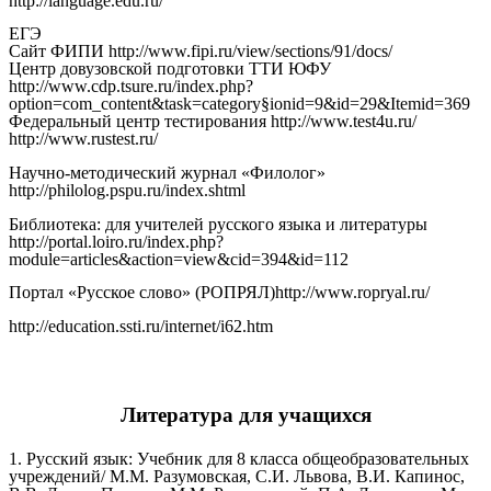
http://language.edu.ru/
ЕГЭ
Сайт ФИПИ http://www.fipi.ru/view/sections/91/docs/
Центр довузовской подготовки ТТИ ЮФУ
http://www.cdp.tsure.ru/index.php?
option=com_content&task=category§ionid=9&id=29&Itemid=369
Федеральный центр тестирования http://www.test4u.ru/
http://www.rustest.ru/
Научно-методический журнал «Филолог»
http://philolog.pspu.ru/index.shtml
Библиотека: для учителей русского языка и литературы
http://portal.loiro.ru/index.php?
module=articles&action=view&cid=394&id=112
Портал «Русское слово» (РОПРЯЛ)http://www.ropryal.ru/
http://education.ssti.ru/internet/i62.htm
Литература для учащихся
1. Русский язык: Учебник для 8 класса общеобразовательных
учреждений/ М.М. Разумовская, С.И. Львова, В.И. Капинос,