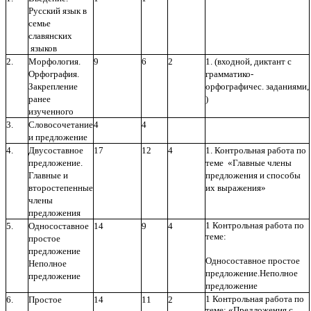
Русский язык в
семье
славянских
языков
2.
Морфология.
9
6
2
1. (входной, диктант с
Орфография.
грамматико-
Закрепление
орфографичес.
заданиями,
ранее
)
изученного
3.
Словосочетание
4
4
и предложение
4.
Двусоставное
17
12
4
1. Контрольная работа по
предложение.
теме «Главные члены
Главные и
предложения и способы
второстепенные
их выражения»
члены
предложения
1 Контрольная работа по
5.
Односоставное
14
9
4
теме:
простое
предложение
Односоставное простое
Неполное
предложение.Неполное
предложение
предложение
1 Контрольная работа по
6.
Простое
14
11
2
теме: «Предложения с