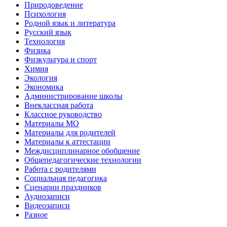
Природоведение
Психология
Родной язык и литература
Русский язык
Технология
Физика
Физкультура и спорт
Химия
Экология
Экономика
Администрирование школы
Внеклассная работа
Классное руководство
Материалы МО
Материалы для родителей
Материалы к аттестации
Междисциплинарное обобщение
Общепедагогические технологии
Работа с родителями
Социальная педагогика
Сценарии праздников
Аудиозаписи
Видеозаписи
Разное