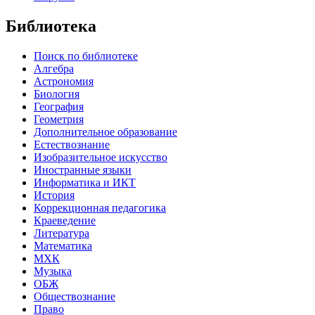
Библиотека
Поиск по библиотеке
Алгебра
Астрономия
Биология
География
Геометрия
Дополнительное образование
Естествознание
Изобразительное искусство
Иностранные языки
Информатика и ИКТ
История
Коррекционная педагогика
Краеведение
Литература
Математика
МХК
Музыка
ОБЖ
Обществознание
Право