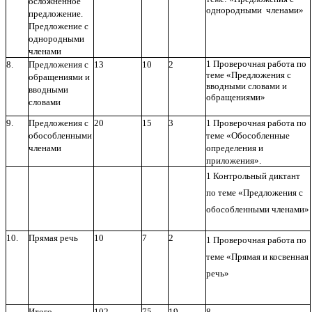
осложненное
однородными членами»
предложение.
Предложение с
однородными
членами
1 Проверочная работа по
8.
Предложения с
13
10
2
теме «Предложения с
обращениями и
вводными словами и
вводными
обращениями»
словами
9.
Предложения с
20
15
3
1 Проверочная работа по
обособленными
теме «Обособленные
членами
определения и
приложения».
1 Контрольный диктант
по теме «Предложения с
обособленными членами»
10.
Прямая речь
10
7
2
1 Проверочная работа по
теме «Прямая и косвенная
речь»
Итого
102
75
19
8