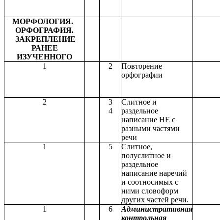
МОРФОЛОГИЯ.
ОРФОГРАФИЯ.
ЗАКРЕПЛЕНИЕ
РАНЕЕ
ИЗУЧЕННОГО
1
2
Повторение
орфографии
2
3
Слитное и
4
раздельное
написание НЕ с
разными частями
речи
1
5
Слитное,
полуслитное и
раздельное
написание наречий
и соотносимых с
ними словоформ
других частей речи.
1
6
Административная
контрольная