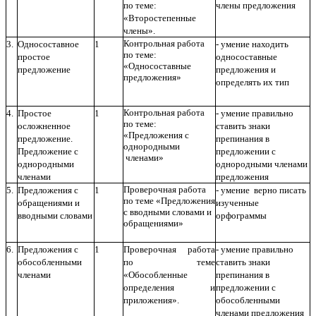
по теме:
члены предложения
«Второстепенные
члены».
Контрольная работа
3.
Односоставное
1
- умение находить
по теме:
простое
односоставные
«Односоставные
предложение
предложения и
предложения»
определять их тип
Контрольная работа
4.
Простое
1
- умение правильно
по теме:
осложненное
ставить знаки
«Предложения с
предложение.
препинания в
однородными
Предложение с
предложении с
членами»
однородными
однородными членами
членами
предложения
Проверочная работа
5.
Предложения с
1
- умение верно писать
по теме «Предложения
обращениями и
изученные
с вводными словами и
вводными словами
орфограммы
обращениями»
6.
Предложения с
1
Проверочная работа
- умение правильно
обособленными
по теме
ставить знаки
членами
«Обособленные
препинания в
определения и
предложении с
приложения».
обособленными
членами предложения