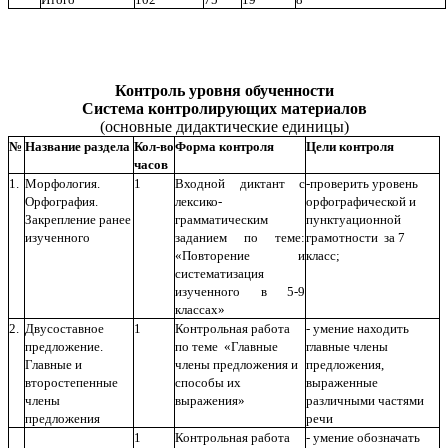
Контроль уровня обученности
Система контролирующих материалов
(основные дидактические единицы)
№
Название раздела
Кол-во
Форма контроля
Цели контроля
часов
1.
Морфология.
1
Входной диктант с
-проверить уровень
Орфография.
лексико-
орфографической и
Закрепление ранее
грамматическим
пунктуационной
изученного
заданием по теме:
грамотности за 7
«Повторение и
класс;
систематизация
изученного в 5-9
классах»
2.
Двусоставное
1
Контрольная работа
- умение находить
предложение.
по теме «Главные
главные члены
Главные и
члены предложения и
предложения,
второстепенные
способы их
выраженные
члены
выражения»
различными частями
предложения
речи
1
Контрольная работа
- умение обозначать