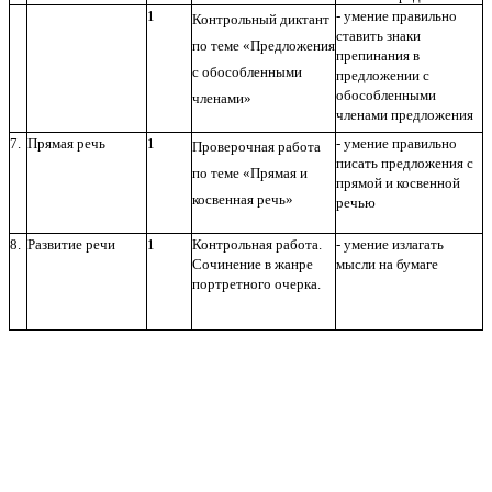
1
- умение правильно
Контрольный диктант
ставить знаки
по теме «Предложения
препинания в
с обособленными
предложении с
обособленными
членами»
членами предложения
7.
Прямая речь
1
- умение правильно
Проверочная работа
писать предложения с
по теме «Прямая и
прямой и косвенной
косвенная речь»
речью
8.
Развитие речи
1
Контрольная работа.
- умение излагать
Сочинение в жанре
мысли на бумаге
портретного очерка.