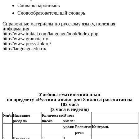
Словарь паронимов
Словообразовательный словарь
Справочные материалы по русскому языку, полезная
информация
http://www.traktat.com/language/book/index.php
http://www.gramota.ru/
http://www.prosv-ipk.ru/
http://language.edu.ru/
Учебно-тематический план
по предмету «Русский язык» для 8 класса рассчитан на
102 часа
(3 часа в неделю)
№п\п
Название
Количество
В том
раздела
часов
числе:
уроки
Развитие
Контроль
речи
1.
Введение.
1
1