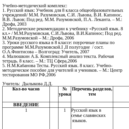
Учебно-методический комплекс:
1. Русский язык: Учебник для 8 класса общеобразовательных
учреждений/ М.М. Разумовская, С.И. Львова, В.И. Капинос,
В.В. Львов; Под ред. М.М. Разумовской, П.А. Леканта. – М.:
Дрофа, 2003
2. Методические рекомендации к учебнику «Русский язык. 8
кл.» / М.М.Разумовская, С.И.Львова, В.И.Капинос; Под ред.
М.М.Разумовской – М.: Дрофа, 2006
3. Уроки русского языка в 8 классе: поурочные планы по
программе М.М.Разумовской.I ,II полугодие / сост.
О.А.Финтисова – Волгоград: Учитель, 2007
4. Малюшкин А.Б. Комплексный анализ текста. Рабочая
тетрадь. 8 класс. – М.: ТЦ Сфера,2006
5. Н.М.Кабанова Тесты. Русский язык. 8 класс. Учебно-
методическое пособие для учителей и учеников. – М.: Центр
тестирования МО РФ,2006
Учитель: Дылыкова Д.Д.
Кол-во часов
№
Перечень разделов,
урока
тем
ВВЕДЕНИЕ
1
1
Русский язык в
семье славянских
языков.