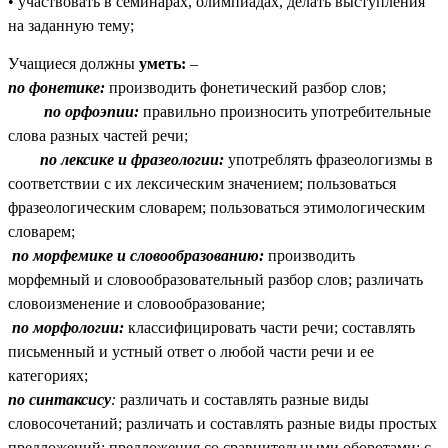
• участвовать в семинарах, олимпиадах, делать выступления
на заданную тему;
Учащиеся должны
уметь:
–
по фонетике:
производить фонетический разбор слов;
по орфоэпии:
правильно произносить употребительные
слова разных частей речи;
по лексике и фразеологии:
употреблять фразеологизмы в
соответствии с их лексическим значением; пользоваться
фразеологическим словарем; пользоваться этимологическим
словарем;
по морфемике и словообразованию:
производить
морфемный и словообразовательный разбор слов; различать
словоизменение и словообразование;
по морфологии:
классифицировать части речи; составлять
письменный и устный ответ о любой части речи и ее
категориях;
по синтаксису
:
различать и составлять разные виды
словосочетаний; различать и составлять разные виды простых
предложений; предложения со сравнительными оборотами; с