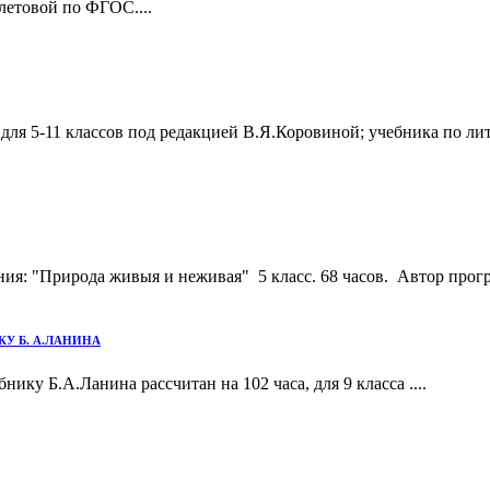
летовой по ФГОС....
для 5-11 классов под редакцией В.Я.Коровиной; учебника по лит
ия: "Природа живыя и неживая" 5 класс. 68 часов. Автор прог
У Б. А.ЛАНИНА
ку Б.А.Ланина рассчитан на 102 часа, для 9 класса ....