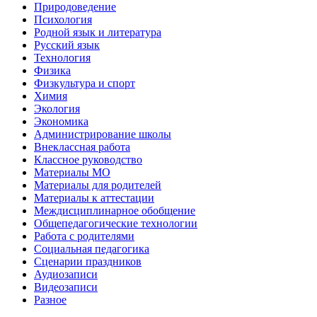
Природоведение
Психология
Родной язык и литература
Русский язык
Технология
Физика
Физкультура и спорт
Химия
Экология
Экономика
Администрирование школы
Внеклассная работа
Классное руководство
Материалы МО
Материалы для родителей
Материалы к аттестации
Междисциплинарное обобщение
Общепедагогические технологии
Работа с родителями
Социальная педагогика
Сценарии праздников
Аудиозаписи
Видеозаписи
Разное