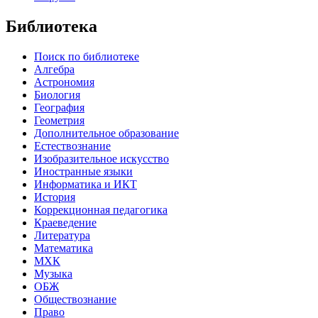
Библиотека
Поиск по библиотеке
Алгебра
Астрономия
Биология
География
Геометрия
Дополнительное образование
Естествознание
Изобразительное искусство
Иностранные языки
Информатика и ИКТ
История
Коррекционная педагогика
Краеведение
Литература
Математика
МХК
Музыка
ОБЖ
Обществознание
Право