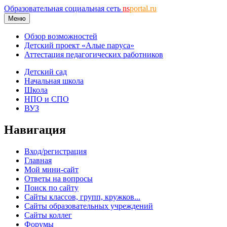
Образовательная социальная сеть
ns
portal.ru
Меню
Обзор возможностей
Детский проект «Алые паруса»
Аттестация педагогических работников
Детский сад
Начальная школа
Школа
НПО и СПО
ВУЗ
Навигация
Вход/регистрация
Главная
Мой мини-сайт
Ответы на вопросы
Поиск по сайту
Сайты классов, групп, кружков...
Сайты образовательных учреждений
Сайты коллег
Форумы