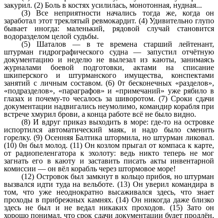
закурил. (2) Боль в костях усилилась, монотонная, нудная...
(З) Все неприятности начались тогда же, когда он
заработал этот треклятый ревмокардит. (4) Удивительно глупо
бывает иногда: маленький, рядовой случай становится
водоразделом целой судьбы.
(5) Шаталов — в те времена старший лейтенант,
штурман гидрографического судна — запустил отчётную
документацию и неделю не вылезал из каюты, занимаясь
журналами боевой подготовки, актами на списание
шкиперского и штурманского имущества, конспектами
занятий с личным составом. (6) 0т бесконечных «разделов»,
«подразделов», «параграфов» и «примечаний» уже рябило в
глазах и почему-то чесалось за шиворотом. (7) Сроки сдачи
документации надвигались неумолимо, командир корабля при
встрече хмурил брови, а конца работе всё не было видно.
(8) И вдруг приказ выходить в море: где-то на островке
испортился автоматический маяк, и надо было сменить
горелку. (9) Осенняя Балтика штормила, но штурман ликовал.
(10) 0н был молод. (11) Он козлом прыгал от компаса к карте,
от радиопеленгатора к эхолоту: ведь никто теперь не мог
загнать его в каюту и заставить писать акты инвентарной
комиссии — он вёл корабль через штормовое море!
(12) Островок был замкнут в кольцо прибоя, но штурман
вызвался идти туда на вельботе. (13) Он уверил командира в
том, что уже неоднократно высаживался здесь, что знает
проходы в прибрежных камнях. (14) Он никогда даже близко
здесь не был и не ведал никаких проходов. (15) Зато он
хорошо понимал, что срок сдачи документации будет продлён,