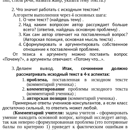
тип, стиль речи, назвать жанр, указать тему текста.)
Что значит работать с исходным текстом?
Алгоритм выполнения через 4 основных шага:
О чем текст? (найдешь тему) .
Над каким вопросом автор рассуждает больше
всего? (ответив, найдешь основную проблему) .
Как сам автор отвечает на поставленный вопрос?
(Авторская позиция, основная мысль текста) .
Сформулировать и аргументировать собственное
отношение к поставленной проблеме.
От тезиса к аргументу можно поставить вопрос
«Почему?», а аргументы отвечают: «Потому что…».
Делаем вывод.
Итак, сочинение должно
рассматривать исходный текст в 4-х аспектах:
проблема,
поставленная в исходном тексте
(комментарий ученика) ;
комментирование
проблемы исходного текста
(комментарий ученика) ;
авторская позиция
(комментарий ученика) .
Примерные ответы учеников-консультантов, а если класс
достаточно сильный, то ответить может любой.
(
Комментарий учителя:
задача учителя - сформировать
умение находить основной вопрос, который исследует автор,
так как неверно сформулированная проблема (это потерянные
баллы по критерию 1) приведет к фактическим ошибкам в