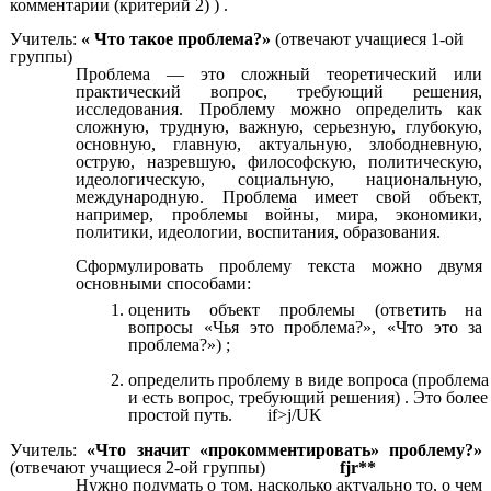
комментарии (критерий 2) ) .
Учитель:
« Что такое проблема?»
(отвечают учащиеся 1-ой
группы)
Проблема — это сложный теоретический или
практический вопрос, требующий решения,
исследования. Проблему можно определить как
сложную, трудную, важную, серьезную, глубокую,
основную, главную, актуальную, злободневную,
острую, назревшую, философскую, политическую,
идеологическую, социальную, национальную,
международную. Проблема имеет свой объект,
например, проблемы войны, мира, экономики,
политики, идеологии, воспитания, образования.
Сформулировать проблему текста можно двумя
основными способами:
оценить объект проблемы (ответить на
вопросы «Чья это проблема?», «Что это за
проблема?») ;
определить проблему в виде вопроса (проблема
и есть вопрос, требующий решения) . Это более
простой путь. if>j/UK
Учитель:
«Что значит «прокомментировать» проблему?»
(отвечают учащиеся 2-ой группы)
fjr**
Нужно подумать о том, насколько актуально то, о чем