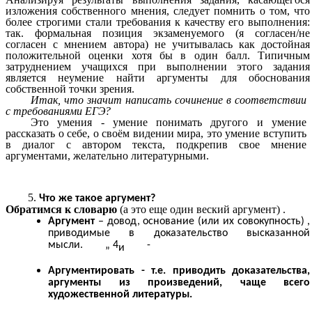
изложения собственного мнения, следует помнить о том, что
более строгими стали требования к качеству его выполнения:
так. формальная позиция экзаменуемого (я согласен/не
согласен с мнением автора) не учитывалась как достойная
положительной оценки хотя бы в один балл. Типичным
затруднением учащихся при выполнении этого задания
является неумение найти аргументы для обоснования
собственной точки зрения.
Итак, что значит написать сочинение в соответствии
с требованиями ЕГЭ?
Это умения - умение понимать другого и умение
рассказать о себе, о своём видении мира, это умение вступить
в диалог с автором текста, подкрепив свое мнение
аргументами, желательно литературными.
Что же такое аргумент?
Обратимся к словарю
(а это еще один веский аргумент) .
Аргумент
– довод, основание (или их совокупность) ,
приводимые в доказательство высказанной
мысли. „ 4
-
и
Аргументировать - т.е. приводить доказательства,
аргументы из произведений, чаще всего
художественной литературы.