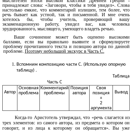
мыслителей эпохи высокой классики Древней Греции -
принадлежат слова: «Заговори, чтобы я тебя увидел». Слова
настолько емкие, что комментарий излишен, тем более, что
речь бывает как устной, так и письменной. И мне очень
хотелось бы, чтобы учитель, проверяющий вашу
экзаменационную работу, увидел вас, как человека
эрудированного, мыслящего, умеющего владеть речью.
Ваше сочинение может быть оценено высокими
баллами, если вы правильно выявите и сформулируете
проблему прочитанного текстa и позицию автора по данной
проблеме.
Поэтому небольшой экскурс в Часть С.
Вспомним композицию части С. (Использую опорную
таблицу) .
Таблица
Часть С
Основная
Комментарий
Позиция
Своя
Автор
Вывод
проблема
проблемы
автора
позиция
+
2
аргумента
Когда-то Аристотель утверждал, что «речь слагается из
трех элементов: из самого автора, из предмета о котором он
говорит, и из лица к которому он обращается». Вы уже