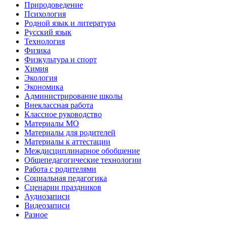
Природоведение
Психология
Родной язык и литература
Русский язык
Технология
Физика
Физкультура и спорт
Химия
Экология
Экономика
Администрирование школы
Внеклассная работа
Классное руководство
Материалы МО
Материалы для родителей
Материалы к аттестации
Междисциплинарное обобщение
Общепедагогические технологии
Работа с родителями
Социальная педагогика
Сценарии праздников
Аудиозаписи
Видеозаписи
Разное