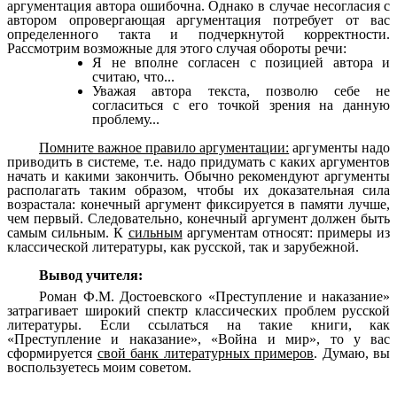
аргументация автора ошибочна. Однако в случае несогласия с
автором опровергающая аргументация потребует от вас
определенного такта и подчеркнутой корректности.
Рассмотрим возможные для этого случая обороты речи:
Я не вполне согласен с позицией автора и
считаю, что...
Уважая автора текста, позволю себе не
согласиться с его точкой зрения на данную
проблему...
Помните важное правило аргументации:
аргументы надо
приводить в системе, т.е. надо придумать с каких аргументов
начать и какими закончить. Обычно рекомендуют аргументы
располагать таким образом, чтобы их доказательная сила
возрастала: конечный аргумент фиксируется в памяти лучше,
чем первый. Следовательно, конечный аргумент должен быть
самым сильным. К
сильным
аргументам относят: примеры из
классической литературы, как русской, так и зарубежной.
Вывод учителя:
Роман Ф.М. Достоевского «Преступление и наказание»
затрагивает широкий спектр классических проблем русской
литературы. Если ссылаться на такие книги, как
«Преступление и наказание», «Война и мир», то у вас
сформируется
свой банк литературных примеров
. Думаю, вы
воспользуетесь моим советом.