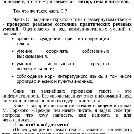
понимаете, что эти «три элемента» -
автор, тема и читатель.
Так что же такое часть С ?
Часть С - задание открытого типа с развернутым ответом
-
проверяет реальное состояние практических речевых
умений.
Оценивается и ряд коммуникативных умений и
навыков:
зрелость суждений при интерпретации
текста;
умение оформлять собственные
высказывания;
умение использовать средства
выразительности;
соблюдение норм литературного языка, в том числе
орфографических и пунктуационных.
Один из важнейших признаков текста - это
информативность. Без «вычитывания» этих информаций вряд
ли можно правильно понять содержание текста.
Ключ к восприятию понятий
«тема»
и
«идея»
в словах
М. Горького: «Прежде чем начать писать, я задаю себе три
вопроса:
что
хочу написать,
как
написать и
для
чего
написать».
Итак:
что? как? для чего?
(Перед учащимися лежат тексты, задание – определить