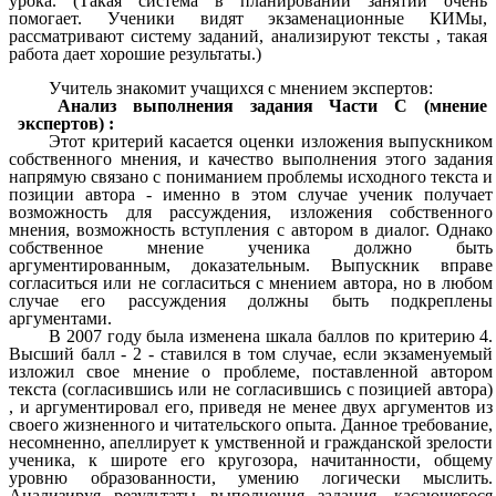
урока. (Такая система в планировании занятий очень
помогает. Ученики видят экзаменационные КИМы,
рассматривают систему заданий, анализируют тексты , такая
работа дает хорошие результаты.)
Учитель знакомит учащихся с мнением экспертов:
Анализ выполнения задания Части С (мнение
экспертов) :
Этот критерий касается оценки изложения выпускником
собственного мнения, и качество выполнения этого задания
напрямую связано с пониманием проблемы исходного текста и
позиции автора - именно в этом случае ученик получает
возможность для рассуждения, изложения собственного
мнения, возможность вступления с автором в диалог. Однако
собственное мнение ученика должно быть
аргументированным, доказательным. Выпускник вправе
согласиться или не согласиться с мнением автора, но в любом
случае его рассуждения должны быть подкреплены
аргументами.
В 2007 году была изменена шкала баллов по критерию 4.
Высший балл - 2 - ставился в том случае, если экзаменуемый
изложил свое мнение о проблеме, поставленной автором
текста (согласившись или не согласившись с позицией автора)
, и аргументировал его, приведя не менее двух аргументов из
своего жизненного и читательского опыта. Данное требование,
несомненно, апеллирует к умственной и гражданской зрелости
ученика, к широте его кругозора, начитанности, общему
уровню образованности, умению логически мыслить.
Анализируя результаты выполнения задания, касающегося