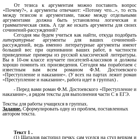
От тезиса к аргументам можно поставить вопрос
«Почему?», а аргументы отвечают: «Потому что...», то есть
между тезисом и аргументами, также между отдельными
аргументами должна быть установлена логическая и
грамматическая связь. А где же искать аргументы для своих
сочинений-рассуждений?
Сегодня мы будем учиться как найти, откуда подобрать
литературные
аргументы для ваших сочинений-
рассуждений, ведь именно литературные аргументы имеют
больший вес при оценивании ваших работ, в частности
приведенные примеры из русской классической литературы.
Вы в 10-ом классе изучаете писателей-классиков и должны
хорошо помнить их произведения. Сегодня мы поработаем с
известным вам всем романом Ф.М. Достоевского
«Преступление и наказание». (У всех на партах лежит роман
«Преступление и наказание», работа идет в группах) .
- Перед вами роман Ф.М. Достоевского «Преступление и
наказание», а рядом тексты для выполнения части С в ЕГЭ.
Тексты для работы учащихся в группах.
Задание.
Сформулировать одну из проблем, поставленных
автором текста.
Текст 1 .
(1) Шаталов растопил печку, сам уселся на стул верхом и