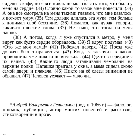
сидели в кафе, но я всё никак не мог сказать того, что было у
меня на сердце. (ЗЗ) Словно какой-то замок мне повесили. (34)
А она всё смотрела на меня такими глазами, что мне казалось:
я вот-вот умру. (35) Чем дольше длилась эта мука, тем больше
я понимал своё бессилие. (З6) Ломался, как дурак, говорил
какие-то плоские слова. (37) Не знаю, что тогда на меня
нашло.
(38) А потом, когда я уже спустился в метро, у меня
вдруг как будто сердце оборвалось. (39) Я вдруг подумал: (40)
«Это же моя мама!» (41) Побежал наверх. (42) Поезд уже
должен был отправляться. (43) Когда я заскочил в вагон,
проводница уже никого не впускала. (44) Где-то в середине я
их нашёл. (45) Какие-то люди заталкивали чемоданы на
верхние полки, Наташка прыгала у окна, а мама сидела около
самой двери и плакала. (46) Никто на её слёзы внимания не
обращал. (47) Человек уезжает — мало ли...
*Андрей Валерьевич Геласимов
(род. в 1966 г.) — филолог,
прозаик, публицист, автор многих повестей и рассказов,
стихотворений в прозе.