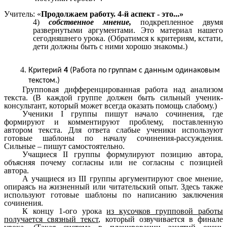
Учитель: «
Продолжаем работу. 4-й аспект - это...»
4)
собственное мнение,
подкрепленное двумя
развернутыми аргументами. Это материал нашего
сегодняшнего урока. (Обратимся к критериям, кстати,
дети должны быть с ними хорошо знакомы.)
Критерий
4
(Работа по группам с данным одинаковым
текстом.)
Групповая дифференцированная работа над анализом
текста. (В каждой группе должен быть сильный ученик-
консультант, который может всегда оказать помощь слабому.)
Ученики I группы пишут начало сочинения, где
формируют и комментируют проблему, поставленную
автором текста. Для ответа слабые ученики используют
готовые шаблоны по началу сочинения-рассуждения.
Сильные – пишут самостоятельно.
Учащиеся II группы формулируют позицию автора,
объясняя почему согласны или не согласны с позицией
автора.
А учащиеся из III группы аргументируют свое мнение,
опираясь на жизненный или читательский опыт. Здесь также
используют готовые шаблоны по написанию заключения
сочинения.
К концу 1-ого урока
из кусочков групповой работы
получается связный текст
, который озвучивается в финале