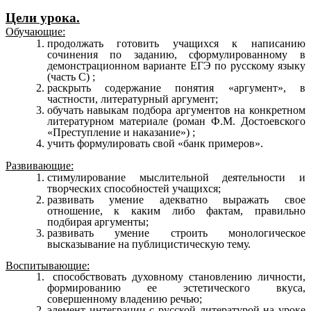
Цели урока.
Обучающие:
продолжать готовить учащихся к написанию
сочинения по заданию, сформулированному в
демонстрационном варианте ЕГЭ по русскому языку
(часть С) ;
раскрыть содержание понятия «аргумент», в
частности, литературный аргумент;
обучать навыкам подбора аргументов на конкретном
литературном материале (роман Ф.М. Достоевского
«Преступление и наказание») ;
учить формулировать свой «банк примеров».
Развивающие:
стимулирование мыслительной деятельности и
творческих способностей учащихся;
развивать умение адекватно выражать свое
отношение, к каким либо фактам, правильно
подбирая аргументы;
развивать умение строить монологическое
высказывание на публицистическую тему.
Воспитывающие:
способствовать духовному становлению личности,
формированию ее эстетического вкуса,
совершенному владению речью;
элемент интеграции с русской литературой на уроке