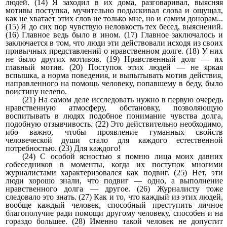
людей. (14) Я заходил в их дома, разговаривал, выясняя
мотивы поступка, мучительно подыскивал слова и ощущал,
как не хватает этих слов не только мне, но и самим донорам...
(15) Я до сих пор чувствую неловкость тех бесед, выяснений.
(16) Главное ведь было в ином. (17) Главное заключалось и
заключается в том, что люди эти действовали исходя из своих
привычных представлений о нравственном долге. (18) У них
не было других мотивов. (19) Нравственный долг — их
главный мотив. (20) Поступок этих людей — не яркая
вспышка, а норма поведения, и выпытывать мотив действия,
направленного на помощь человеку, попавшему в беду, было
воистину нелепо.
(21) На самом деле исследовать нужно в первую очередь
нравственную атмосферу, обстановку, позволяющую
воспитывать в людях подобное понимание чувства долга,
подобную отзывчивость. (22) Это действительно необходимо,
ибо важно, чтобы проявление гуманных свойств
человеческой души стало для каждого естественной
потребностью. (23) Для каждого!
(24) С особой ясностью я помню лица моих давних
собеседников в моменты, когда их поступок многими
журналистами характеризовался как подвиг. (25) Нет, эти
люди хорошо знали, что подвиг — одно, а выполнение
нравственного долга — другое. (26) Журналисту тоже
следовало это знать. (27) Как и то, что каждый из этих людей,
вообще каждый человек, способный преступить личное
благополучие ради помощи другому человеку, способен и на
гораздо большее. (28) Именно такой человек не допустит