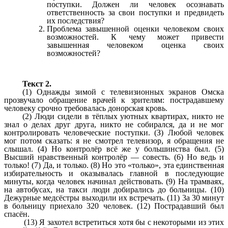
поступки. Должен ли человек осознавать
ответственность за свои поступки и предвидеть
их последствия?
Проблема завышенной оценки человеком своих
возможностей. К чему может привести
завышенная человеком оценка своих
возможностей?
Текст 2.
(1) Однажды зимой с телевизионных экранов Омска
прозвучало обращение врачей к зрителям: пострадавшему
человеку срочно требовалась донорская кровь.
(2) Люди сидели в тёплых уютных квартирах, никто не
знал о делах друг друга, никто не собирался, да и не мог
контролировать человеческие поступки. (З) Любой человек
мог потом сказать: я не смотрел телевизор, я обращения не
слышал. (4) Но контролёр всё же у большинства был. (5)
Высший нравственный контролёр — совесть. (6) Но ведь и
только! (7) Да, и только. (8) Но это «только», эта единственная
избирательность и оказывалась главной в последующие
минуты, когда человек начинал действовать. (9) На трамваях,
на автобусах, на такси люди добирались до больницы. (10)
Дежурные медсёстры выходили их встречать. (11) 3а 30 минут
в больницу приехало 320 человек. (12) Пострадавший был
спасён.
(13) Я захотел встретиться хотя бы с некоторыми из этих