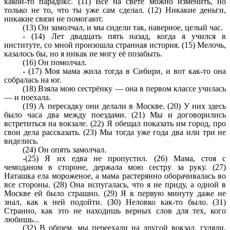
какой-то парадокс. (11) Всё на свете можно изменить, но
только не то, что ты уже сам сделал. (12) Никакие деньги,
никакие связи не помогают.
(13) Он замолчал, и мы сидели так, наверное, целый час.
- (14) Лет двадцать пять назад, когда я учился в
институте, со мной произошла странная история. (15) Мелочь,
казалось бы, но я никак не могу её позабыть.
(16) Он помолчал.
- (17) Моя мама жила тогда в Сибири, и вот как-то она
собралась на юг.
(18) Взяла мою сестрёнку — она в первом классе училась
— и поехала.
(19) А пересадку они делали в Москве. (20) У них здесь
было часа два между поездами. (21) Мы и договорились
встретиться на вокзале. (22) Я обещал показать им город, про
свои дела рассказать. (23) Мы тогда уже года два или три не
виделись.
(24) Он опять замолчал.
-(25) Я их едва не пропустил. (26) Мама, стоя с
чемоданом в стороне, держала мою сестру за руку. (27)
Наташка ела мороженое, а мама растерянно оборачивалась во
все стороны. (28) Она испугалась, что я не приду, а одной в
Москве ей было страшно. (29) Я в первую минуту даже не
знал, как к ней подойти. (З0) Неловко как-то было. (31)
Странно, как это не находишь верных слов для тех, кого
любишь...
(32) В общем, мы переехали на другой вокзал, гуляли,