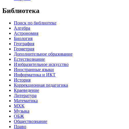
Библиотека
Поиск по библиотеке
Алгебра
Астрономия
Биология
География
Геометрия
Дополнительное образование
Естествознание
Изобразительное искусство
Иностранные языки
Информатика и ИКТ
История
Коррекционная педагогика
Краеведение
Литература
Математика
МХК
Музыка
ОБЖ
Обществознание
Право