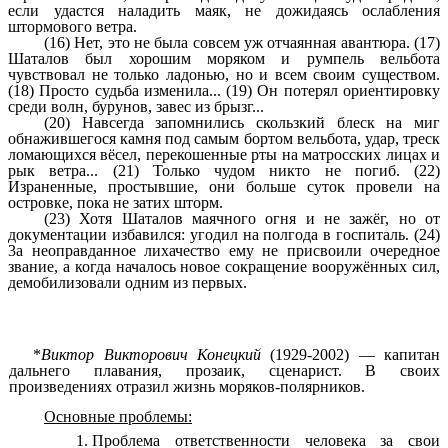
если удастся наладить маяк, не дожидаясь ослабления
штормового ветра.
(16) Нет, это не была совсем уж отчаянная авантюра. (17)
Шаталов был хорошим моряком и румпель вельбота
чувствовал не только ладонью, но и всем своим существом.
(18) Просто судьба изменила... (19) Он потерял ориентировку
среди волн, бурунов, завес из брызг...
(20) Навсегда запомнились скользкий блеск на миг
обнажившегося камня под самым бортом вельбота, удар, треск
ломающихся вёсел, перекошенные рты на матросских лицах и
рык ветра... (21) Только чудом никто не погиб. (22)
Израненные, простывшие, они больше суток провели на
островке, пока не затих шторм.
(23) Хотя Шаталов маячного огня и не зажёг, но от
документации избавился: угодил на полгода в госпиталь. (24)
3а неоправданное лихачество ему не присвоили очередное
звание, а когда началось новое сокращение вооружённых сил,
демобилизовали одним из первых.
*
Виктор Викторович Конецкий
(1929-2002) — капитан
дальнего плавания, прозаик, сценарист. В своих
произведениях отразил жизнь моряков-полярников.
Основные проблемы:
Проблема ответственности человека за свои